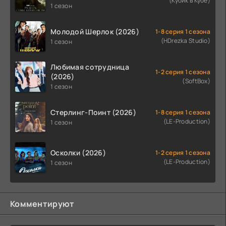
(Кубик в Кубе)
1 сезон
Молодой Шерлок (2026)
1-8 серия 1 сезона
(HDrezka Studio)
1 сезон
Любимая сотрудница
1-2 серия 1 сезона
(2026)
(SoftBox)
1 сезон
Стерлинг-Поинт (2026)
1-8 серия 1 сезона
(LE-Production)
1 сезон
Осколки (2026)
1-2 серия 1 сезона
(LE-Production)
1 сезон
Комментируют