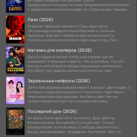
который проверил на прочность всю
правоохранительную систему. Вооруженное нападение
с захватом заложников повергло страну в шок. Каждая
минута той
Лаки (2026)
Главной героиней является Лаки Армстронг,
обладающая невероятным обаянием и сложным
прошлым. В её детстве была другая реальность,
поскольку её воспитал красноречивый отец. Они
постоянно перемещались,
Магазин для киллеров (2026)
Джи Ан едва начинает учёбу в колледже, как её
накрывает страшная новость: Чон Джин Ман, тот, кто
был для неё опорой и самым преданным человеком,
погибает при невыясненных обстоятельствах.
Зеркальные нейроны (2026)
Действие дорамы разворачивается вокруг двух людей, у
которых совершенно разное отношение к чувствам и
переживаниям окружающих. Ын Хван известен как
талантливый эксперт по психологическому
Последний дом (2026)
Их жизнь была простой и понятной. Дом, заботы,
близкие рядом. Все меняется в один миг. Семья
обнаруживает жуткую вещь. Свобода закончилась.
Выход заблокирован. Не дверью. Не стеной. Чем-то
невидимым.