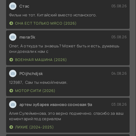
Стас
05.08.26
Фильм не тот. Китайский вместо испанского.
ОНА ЕСТ ТОЛЬКО МЯСО (2026)
merar3k
05.08.26
Олег, А откуда ты знаешь? Может быть и есть, думаешь
они доехали к нам с
ВОЕННАЯ МАШИНА (2026)
POijhchdjsk
04.08.26
123987, Сам ты немой/немая.
МОТОР СИТИ (2026)
артем зубарев иваново сосновая 9а
03.08.26
Алия Сулейменова, это верно подмечено. спасибо за ваш
коментарий под сериалом
ЛИХИЕ (2024-2025)