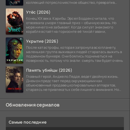
коллекций потрясло местное общество, превратив
побережье из курорта в
Утёс (2026)
Конец XIX века. Карибы. Эрсел Бодден считала, что
отвоевала у моря главный приз — обычную жизнь. Но
море ничего не забывает. Когда силуэт знакомого
корабля встаёт на горизонте её тихой гавани,
Укрытие (2026)
После катастрофы, которая затронула всю планету,
маленькая группа выживших людей старалась выжить в
подземном бункере. Они боялись подниматься на
поверхность, потому что знали: смерть там будет очень
Память убийцы (2026)
Главный герой, Анджело Ледде, ведет двойную жизнь.
Днем он предстает перед окружающими как
обыкновенный продавец копировальных аппаратов,
стараясь не привлекать к себе лишнего внимания. Но
когда
Обновления сериалов
Самые последние