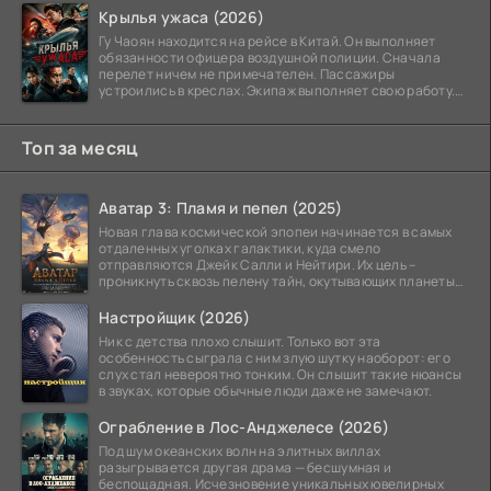
Крылья ужаса (2026)
Гу Чаоян находится на рейсе в Китай. Он выполняет
обязанности офицера воздушной полиции. Сначала
перелет ничем не примечателен. Пассажиры
устроились в креслах. Экипаж выполняет свою работу.
Лайнер
Топ за месяц
Аватар 3: Пламя и пепел (2025)
Новая глава космической эпопеи начинается в самых
отдаленных уголках галактики, куда смело
отправляются Джейк Салли и Нейтири. Их цель –
проникнуть сквозь пелену тайн, окутывающих планеты
системы
Настройщик (2026)
Ник с детства плохо слышит. Только вот эта
особенность сыграла с ним злую шутку наоборот: его
слух стал невероятно тонким. Он слышит такие нюансы
в звуках, которые обычные люди даже не замечают.
Ограбление в Лос-Анджелесе (2026)
Под шум океанских волн на элитных виллах
разыгрывается другая драма — бесшумная и
беспощадная. Исчезновение уникальных ювелирных