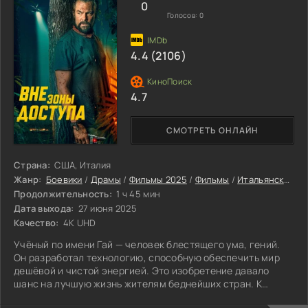
0
Голосов:
0
4.4 (2106)
4.7
СМОТРЕТЬ ОНЛАЙН
Страна:
США, Италия
Жанр:
Боевики
/
Драмы
/
Фильмы 2025
/
Фильмы
/
Итальянские фильмы
Продолжительность:
1 ч 45 мин
Дата выхода:
27 июня 2025
Качество:
4K UHD
Учёный по имени Гай — человек блестящего ума, гений.
Он разработал технологию, способную обеспечить мир
дешёвой и чистой энергией. Это изобретение давало
шанс на лучшую жизнь жителям беднейших стран. К
сожалению, нашлись те, кто увидел в этом иной