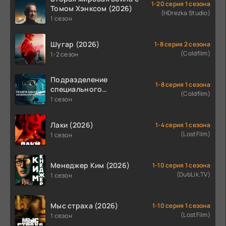
1-20 серия 1 сезона
Томом Хэнксом (2026)
(HDrezka Studio)
1 сезон
Шугар (2026)
1-8 серия 2 сезона
(Coldfilm)
1-2 сезон
Подразделение
1-8 серия 1 сезона
специального
(Coldfilm)
назначения (2026)
1 сезон
Лаки (2026)
1-4 серия 1 сезона
(LostFilm)
1 сезон
Менеджер Ким (2026)
1-10 серия 1 сезона
(DubLik.TV)
1 сезон
Мыс страха (2026)
1-10 серия 1 сезона
(LostFilm)
1 сезон