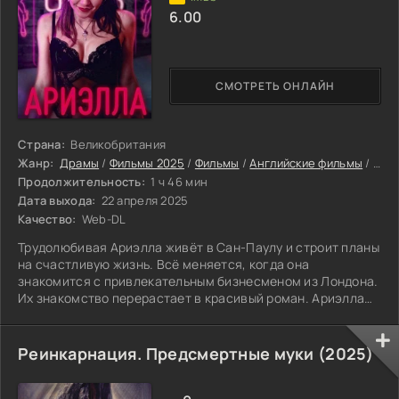
6.00
СМОТРЕТЬ ОНЛАЙН
Страна:
Великобритания
Жанр:
Драмы
/
Фильмы 2025
/
Фильмы
/
Английские фильмы
/
Фил
Продолжительность:
1 ч 46 мин
Дата выхода:
22 апреля 2025
Качество:
Web-DL
Трудолюбивая Ариэлла живёт в Сан-Паулу и строит планы
на счастливую жизнь. Всё меняется, когда она
знакомится с привлекательным бизнесменом из Лондона.
Их знакомство перерастает в красивый роман. Ариэлла
влюбляется, отдаёт мужчине своё доверие. Она не
подозревает, что его нежность и внимание — лишь
прикрытие для коварного замысла. Используя её любовь,
Реинкарнация. Предсмертные муки (2025)
давая обещания и запутывая в чувствах, избранник
постепенно отнимает у неё возможность быть свободной.