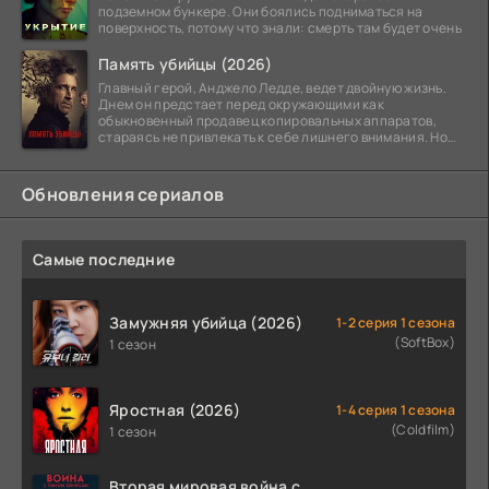
подземном бункере. Они боялись подниматься на
поверхность, потому что знали: смерть там будет очень
Память убийцы (2026)
Главный герой, Анджело Ледде, ведет двойную жизнь.
Днем он предстает перед окружающими как
обыкновенный продавец копировальных аппаратов,
стараясь не привлекать к себе лишнего внимания. Но
когда
Обновления сериалов
Самые последние
Замужняя убийца (2026)
1-2 серия 1 сезона
(SoftBox)
1 сезон
Яростная (2026)
1-4 серия 1 сезона
(Coldfilm)
1 сезон
Вторая мировая война с