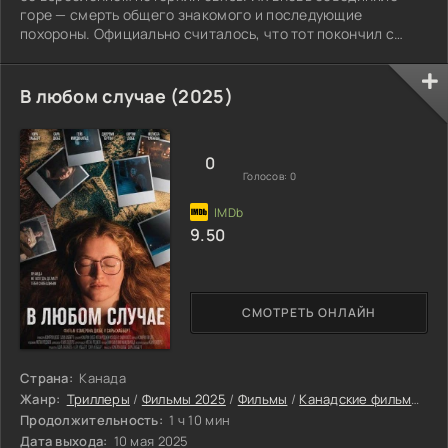
горе — смерть общего знакомого и последующие
похороны. Официально считалось, что тот покончил с
собой. Это известие оживило в памяти давние ссоры и
нерешённые вопросы. Положение дел осложнилось, когда
молодая родственница умершего заявила о своём
В любом случае (2025)
несогласии. Она была убеждена, что смерть носит злой
умысел, и стала настойчиво просить старых приятелей
отца провести своё расследование. Согласие
0
Голосов:
0
9.50
СМОТРЕТЬ ОНЛАЙН
Страна:
Канада
Жанр:
Триллеры
/
Фильмы 2025
/
Фильмы
/
Канадские фильмы
/
Фи
Продолжительность:
1 ч 10 мин
Дата выхода:
10 мая 2025