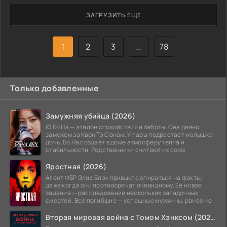
ЗАГРУЗИТЬ ЕЩЕ
1
2
3
...
78
Только добавленные
Замужняя убийца (2026)
Ю Бо На — эталон спокойствия и заботы. Она давно
замужем за Квон Тэ Соном. У пары подрастает малышка-
дочь. Бо На создаёт в доме атмосферу тепла и
стабильности. Родственники считают их союз
Яростная (2026)
Агент ФБР Элис Блэк привыкла опираться на факты,
даже когда они противоречат очевидному. Её новое
задание — расследование нескольких загадочных
смертей. Все погибшие — успешные мужчины, ранее не
Вторая мировая война с Томом Хэнксом (2026)