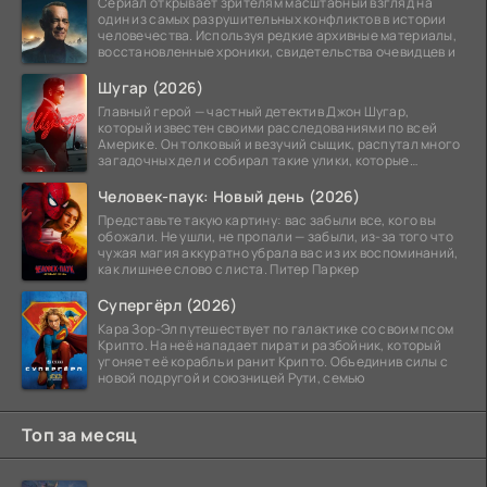
Сериал открывает зрителям масштабный взгляд на
один из самых разрушительных конфликтов в истории
человечества. Используя редкие архивные материалы,
восстановленные хроники, свидетельства очевидцев и
Шугар (2026)
Главный герой — частный детектив Джон Шугар,
который известен своими расследованиями по всей
Америке. Он толковый и везучий сыщик, распутал много
загадочных дел и собирал такие улики, которые
помогли
Человек-паук: Новый день (2026)
Представьте такую картину: вас забыли все, кого вы
обожали. Не ушли, не пропали — забыли, из-за того что
чужая магия аккуратно убрала вас из их воспоминаний,
как лишнее слово с листа. Питер Паркер
Супергёрл (2026)
Кара Зор-Эл путешествует по галактике со своим псом
Крипто. На неё нападает пират и разбойник, который
угоняет её корабль и ранит Крипто. Объединив силы с
новой подругой и союзницей Рути, семью
Топ за месяц