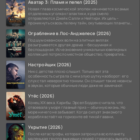
Аватар 3: Пламя и пепел (2025)
Новая глава космической эпопеи начинается в самых
отдаленных уголках галактики, куда смело
отправляются Джейк Салли и Нейтири. Их цель –
проникнуть сквозь пелену тайн, окутывающих планеты
системы
Ограбление в Лос-Анджелесе (2026)
Под шум океанских волн на элитных виллах
разыгрывается другая драма — бесшумная и
беспощадная. Исчезновение уникальных ювелирных
коллекций потрясло местное общество, превратив
побережье из курорта в
Настройщик (2026)
Ник с детства плохо слышит. Только вот эта
особенность сыграла с ним злую шутку наоборот: его
слух стал невероятно тонким. Он слышит такие нюансы
в звуках, которые обычные люди даже не замечают.
Утёс (2026)
Конец XIX века. Карибы. Эрсел Бодден считала, что
отвоевала у моря главный приз — обычную жизнь. Но
море ничего не забывает. Когда силуэт знакомого
корабля встаёт на горизонте её тихой гавани,
Укрытие (2026)
После катастрофы, которая затронула всю планету,
маленькая группа выживших людей старалась выжить в