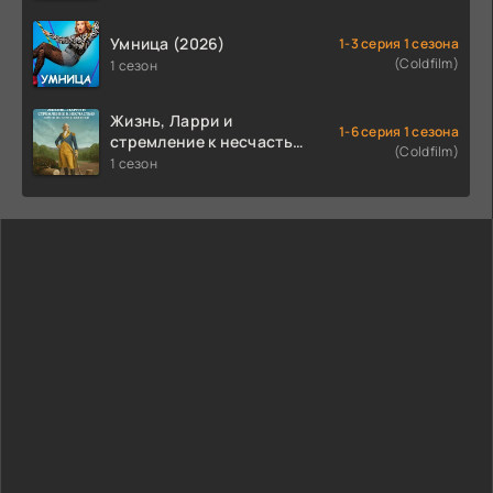
Умница (2026)
1-3 серия 1 сезона
(Coldfilm)
1 сезон
Жизнь, Ларри и
1-6 серия 1 сезона
стремление к несчастью:
(Coldfilm)
Почти история Америки
1 сезон
(2026)