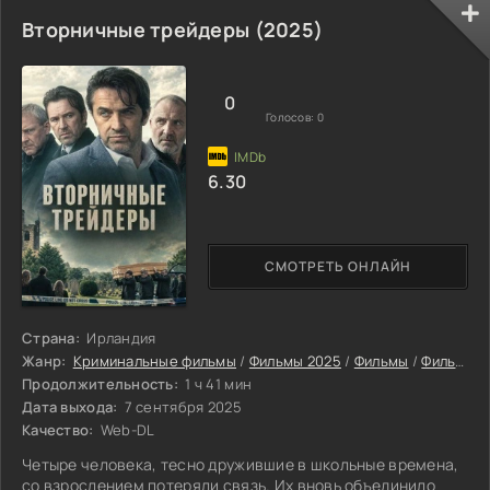
потенциал. Военные структуры пожелали превратить
открытие в оружие. Гай отказался участвовать в таком
Вторничные трейдеры (2025)
деле. Чтобы спасти свою работу, он сделал вид, что его
больше нет. Учёный взял другое имя и скрылся в
небольшом европейском посёлке. Там он живёт
0
Голосов:
0
6.30
СМОТРЕТЬ ОНЛАЙН
Страна:
Ирландия
Жанр:
Криминальные фильмы
/
Фильмы 2025
/
Фильмы
/
Фильмы онлайн
Продолжительность:
1 ч 41 мин
Дата выхода:
7 сентября 2025
Качество:
Web-DL
Четыре человека, тесно дружившие в школьные времена,
со взрослением потеряли связь. Их вновь объединило