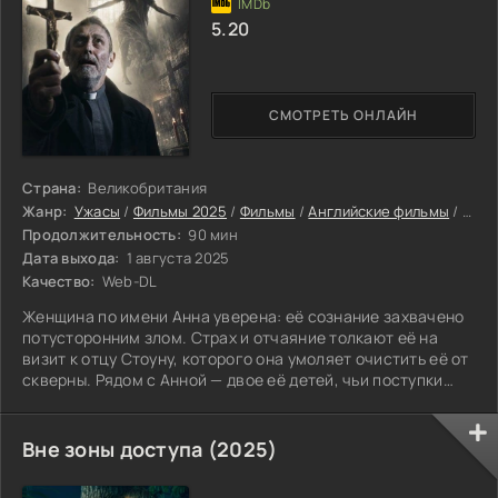
5.20
СМОТРЕТЬ ОНЛАЙН
Страна:
Великобритания
Жанр:
Ужасы
/
Фильмы 2025
/
Фильмы
/
Английские фильмы
/
Филь
Продолжительность:
90 мин
Дата выхода:
1 августа 2025
Качество:
Web-DL
Женщина по имени Анна уверена: её сознание захвачено
потусторонним злом. Страх и отчаяние толкают её на
визит к отцу Стоуну, которого она умоляет очистить её от
скверны. Рядом с Анной — двое её детей, чьи поступки
выглядят всё более подозрительно и жутко.
Вне зоны доступа (2025)