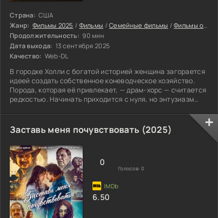
Страна:
США
Жанр:
Фильмы 2025
/
Фильмы
/
Семейные фильмы
/
Фильмы онлайн
Продолжительность:
90 мин
Дата выхода:
13 сентября 2025
Качество:
Web-DL
В городке Холли с богатой историей женщина загорается
идеей создать собственное коневодческое хозяйство.
Порода, которая её привлекает, — драм-хорс — считается
редкостью. Начинать приходится с нуля, но энтузиазм
героини не знает границ. Ключевой момент — покупка
жеребца. Именно с него берёт начало ферма «Брэдфилд
Фармс». Шаг за шагом женщина обустраивает дело,
Заставь меня почувствовать (2025)
вкладывая в него материальные средства и душевные
силы. Конь по кличке Би-Эйч Спектакьюлар оказывается
настоящей находкой. Его таланты
0
Голосов:
0
6.50