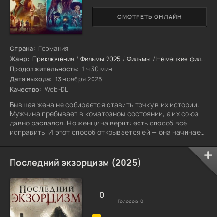
СМОТРЕТЬ ОНЛАЙН
Страна:
Германия
Жанр:
Приключения
/
Фильмы 2025
/
Фильмы
/
Немецкие фильмы
Продолжительность:
1 ч 30 мин
Дата выхода:
13 ноября 2025
Качество:
Web-DL
Бывшая жена не собирается ставить точку в их истории.
Мужчина пребывает в коматозном состоянии, а их союз
давно распался. Но женщина верит: есть способ всё
исправить. И этот способ открывается ей — она начинает
видеть его сновидения. Попадая в фантастическое
пространство, созданное подсознанием её бывшего
мужа, героиня обнаруживает там всё, что он когда-либо
Последний экзорцизм (2025)
чувствовал и думал. Она бродит по лабиринтам его
воспоминаний, натыкаясь на радостные эпизоды и
болезненные моменты их общего прошлого.
0
Голосов:
0