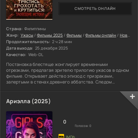
СМОТРЕТЬ ОНЛАЙН
Страна:
Филиппины
Жанр:
Ужасы
/
Фильмы 2025
/
Фильмы
/
Фильмы онлайн
/
Новинки кино 2025
Продолжительность:
2 ч 28 мин
Дата выхода:
25 декабря 2025
Качество:
Web-DL
Постановка блестяще жонглирует временными
отрезками, предлагая зрителю трилогию ужасов в одном
фильме. Открывает действо эпизод с призраками,
запертыми в стенах древнего аббатства. Следом
разворачивается кровавая драма в декорациях
современного Хэллоуина, где праздничное веселье
сменяется паникой и смертью. Финал погружает нас в
Ариэлла (2025)
мрачные дебри будущего, где мир охвачен тотальным
коллапсом. Таким образом, семнадцатый фильм
становится своеобразной машиной времени,
0
демонстрирующей лик страха в
Голосов:
0