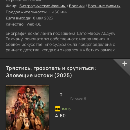
Жанр:
Биографические фильмы
/
Боевики
/
Военные фильмы
/
Др
Продолжительность:
1 ч 50 мин
Дата выхода:
8 мая 2025
Качество:
Web-DL
Биографическая лента посвящена Дато Меору Абдулу
Рахману, основателю собственного направления в
боевом искусстве. Его судьба была предопределена с
раннего детства, когда он оказался в жёстких рамках
дисциплины.
Трястись, грохотать и крутиться:
Зловещие истоки (2025)
0
Голосов:
0
4.80