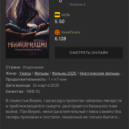
Он заставляет девушку заниматься
0
Голосов:
0
5.50
6.128
СМОТРЕТЬ ОНЛАЙН
Страна:
Индонезия
Жанр:
Ужасы
/
Фильмы
/
Фильмы 2025
/
Мистические фильмы
/
Фи
Продолжительность:
1 ч 47 мин
Дата выхода:
24 марта 2025
Качество:
WEB-DL
В поместье Вирио, где воздух пропитан запахом лекарств
и приближающейся смерти, разгорается безжалостная
война. Пак Вирио, некогда влиятельный глава семейства,
теперь прикован к постели, лишенный не только былого
могущества, но и права распоряжаться собственной
жизнью.