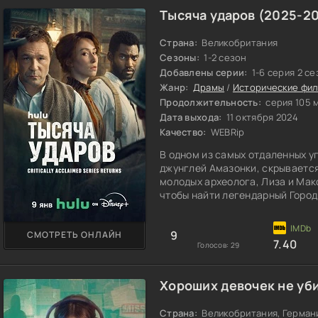
Тысяча ударов (2025-2
Страна:
Великобритания
Сезоны:
1-2 сезон
Добавлены серии:
1-6 серия 2 с
Жанр:
Драмы
/
Исторические фи
Продолжительность:
серия 105 
Дата выхода:
11 октября 2024
Качество:
WEBRip
В одном из самых отдаленных у
джунглей Амазонки, скрывается
молодых археолога, Лиза и Ма
чтобы найти легендарный Горо
легендам, этот город хранит в 
горизонты человечества.
9
СМОТРЕТЬ ОНЛАЙН
7.40
Голосов:
29
Хороших девочек не уб
Страна:
Великобритания, Герман