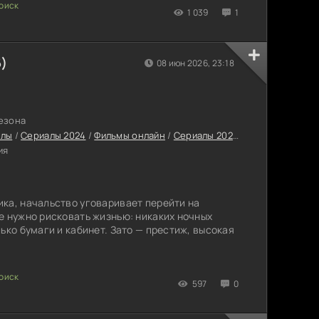
ачинают собирать
1 039
1
6)
08 июн 2026, 23:18
сезона
алы
/
Сериалы 2024
/
Фильмы онлайн
/
Сериалы 2026
/
Новинки сериа
ия
ка, начальство уговаривает перейти на
е нужно рисковать жизнью: никаких ночных
ько бумаги и кабинет. Зато — престиж, высокая
597
0