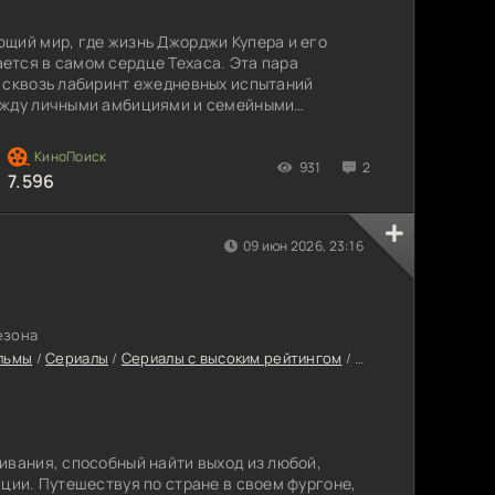
щий мир, где жизнь Джорджи Купера и его
ется в самом сердце Техаса. Эта пара
 сквозь лабиринт ежедневных испытаний
ежду личными амбициями и семейными
931
2
7.596
09 июн 2026, 23:16
езона
льмы
/
Сериалы
/
Сериалы с высоким рейтингом
/
Сериалы в 4K Ultra
ивания, способный найти выход из любой,
ации. Путешествуя по стране в своем фургоне,