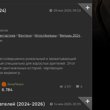
24)
29 июл 2026, 09:22
езона
антастика
/
Фэнтези
/
Мультфильмы
/
Фильмы 2024
/
Сериалы
/
Сериа
ия
ю совершенно уникальный и захватывающий
й специально для взрослых зрителей. Этот
ия оригинальных историй, черпающих
ра видеоигр.
2 571
0
6.784
ателей (2024-2026)
14 июн 2026, 20:55