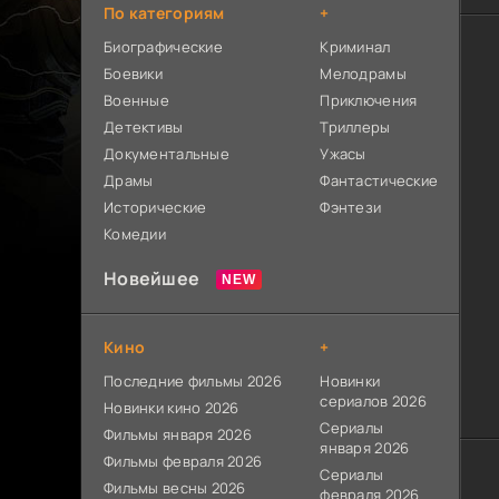
По категориям
+
Биографические
Криминал
Боевики
Мелодрамы
Военные
Приключения
Детективы
Триллеры
Документальные
Ужасы
Драмы
Фантастические
Исторические
Фэнтези
Комедии
Новейшее
Кино
+
Последние фильмы 2026
Новинки
сериалов 2026
Новинки кино 2026
Сериалы
Фильмы января 2026
января 2026
Фильмы февраля 2026
Сериалы
Фильмы весны 2026
февраля 2026