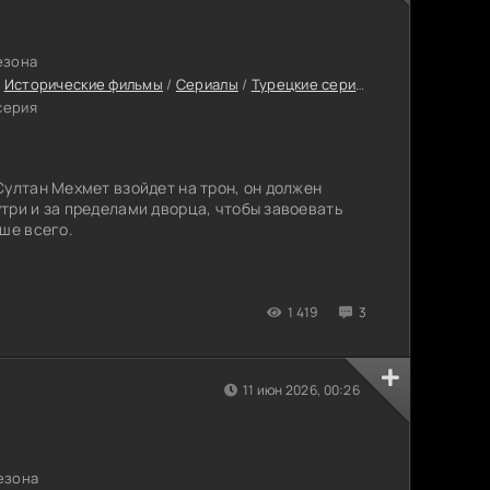
езона
/
Исторические фильмы
/
Сериалы
/
Турецкие сериалы
/
Сериалы 202
серия
Султан Мехмет взойдет на трон, он должен
три и за пределами дворца, чтобы завоевать
ьше всего.
1 419
3
11 июн 2026, 00:26
сезона