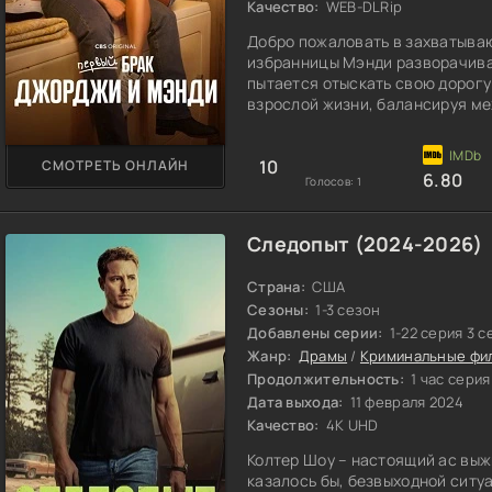
Качество:
WEB-DLRip
Добро пожаловать в захватываю
избранницы Мэнди разворачива
пытается отыскать свою дорогу
взрослой жизни, балансируя м
обязанностями.
10
СМОТРЕТЬ ОНЛАЙН
6.80
Голосов:
1
Следопыт (2024-2026)
Страна:
США
Сезоны:
1-3 сезон
Добавлены серии:
1-22 серия 3 с
Жанр:
Драмы
/
Криминальные фи
Продолжительность:
1 час серия
Дата выхода:
11 февраля 2024
Качество:
4K UHD
Колтер Шоу – настоящий ас выж
казалось бы, безвыходной ситу