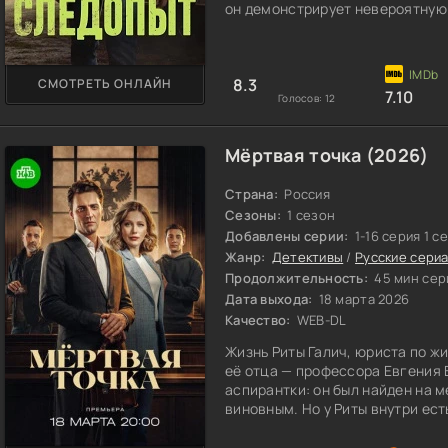
он демонстрирует невероятную
8.3
СМОТРЕТЬ ОНЛАЙН
7.10
Голосов:
12
Мёртвая точка (2026)
Страна:
Россия
Сезоны:
1 сезон
Добавлены серии:
1-16 серия 1 с
Жанр:
Детективы
/
Русские сери
Продолжительность:
45 мин сер
Дата выхода:
18 марта 2026
Качество:
WEB-DL
Жизнь Риты Галич, юриста по ж
её отца — профессора Евгения 
аспирантки: он был найден на м
виновным. Но у Риты внутри есть
ошибка, либо чья-то хитрая под
Её убеждённость привлекает дв