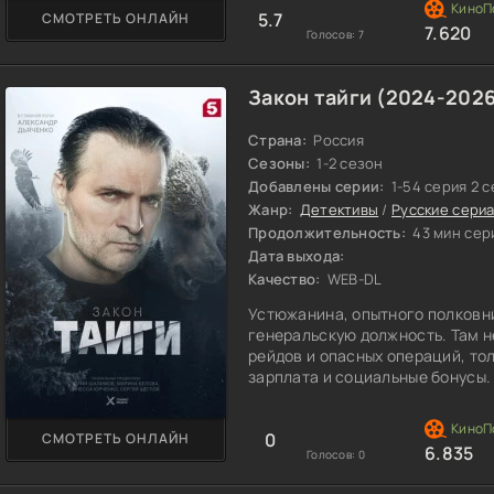
5.7
СМОТРЕТЬ ОНЛАЙН
оперативника Одинцова. Они н
7.620
Голосов:
7
Закон тайги (2024-202
Страна:
Россия
Сезоны:
1-2 сезон
Добавлены серии:
1-54 серия 2 
Жанр:
Детективы
/
Русские сери
Продолжительность:
43 мин сер
Дата выхода:
Качество:
WEB-DL
Устюжанина, опытного полковни
генеральскую должность. Там н
рейдов и опасных операций, тол
зарплата и социальные бонусы.
0
СМОТРЕТЬ ОНЛАЙН
6.835
Голосов:
0