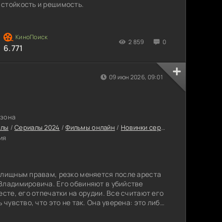
 стойкость и решимость.
2 859
0
6.771
09 июн 2026, 09:01
езона
алы
/
Сериалы 2024
/
Фильмы онлайн
/
Новинки сериалов 2026
/
Сериа
ия
илищным правам, резко меняется после ареста
Владимировича. Его обвиняют в убийстве
есте, его отпечатки на орудии. Все считают его
 чувство, что это не так. Она уверена: это либо
става. Она берётся за частное расследование.
ух профессионалов: друга-адвоката и бывшего