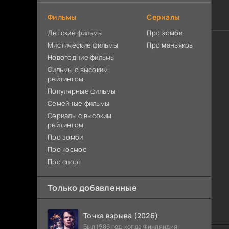
Фильмы
Сериалы
Детские фильмы
Про зомби
Мистические фильмы
Про маньяков
Новогодние фильмы
Фильмы с высоким
рейтингом
Популярные фильмы
Семейные фильмы
Сериалы с высоким
рейтингом
Про зомби
Про космос
Про спорт
Только добавленные
Точка взрыва (2026)
Был 1986 год, когда Финляндия