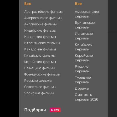
Все
Все
Австралийские фильмы
Американские
сериалы
Американские фильмы
Британские
Английские фильмы
сериалы
Индийские фильмы
Испанские
Испанские фильмы
сериалы
Итальянские фильмы
Китайские
Канадские фильмы
сериалы
Китайские фильмы
Корейские
сериалы
Корейские фильмы
Русские
Немецкие фильмы
сериалы
Французские фильмы
Турецкие
Русские фильмы
сериалы
Советские фильмы
Дорамы
Японские фильмы
Смотреть
сериалы 2026
Подборки