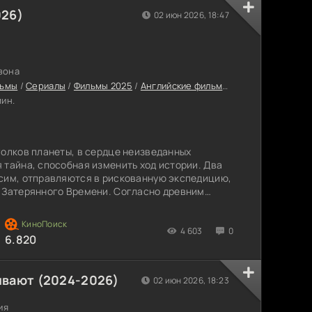
026)
02 июн 2026, 18:47
езона
льмы
/
Сериалы
/
Фильмы 2025
/
Английские фильмы
/
Сериалы с высо
мин.
голков планеты, в сердце неизведанных
 тайна, способная изменить ход истории. Два
ксим, отправляются в рискованную экспедицию,
д Затерянного Времени. Согласно древним
себе секреты, которые могут раскрыть новые
4 603
0
6.820
ивают (2024-2026)
02 июн 2026, 18:23
ия