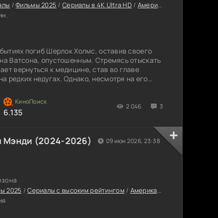
алы
/
Фильмы 2025
/
Сериалы в 4K Ultra HD
/
Американские сериалы
/
ин.
обытиях погиб Шерлок Холмс, оставив своего
она Ватсона, опустошенным. Стремясь отыскать
ает вернуться к медицине, став во главе
а редких недугах. Однако, несмотря на его
ди, события из прежней жизни продолжают его
2 046
3
6.135
 Мэнди (2024-2026)
09 июн 2026, 23:38
езона
ы 2025
/
Сериалы с высоким рейтингом
/
Американские сериалы
/
Се
ия