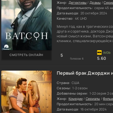
Жанр:
Детективы
/
Драмы
/
Сери
Продолжительность:
серии 45 м
Дата выхода:
20 октября 2024
Качество:
4K UHD
Минул год, как в трагических с
друга и соратника, доктора Дж
новый смысл жизни, Ватсон реш
клиники, специализирующейся н
попытки оставить прошлое поза
преследовать.
5
СМОТРЕТЬ ОНЛАЙН
5.60
Голосов:
6
Первый брак Джорджи и
Страна:
США
Сезоны:
1-2 сезон
Добавлены серии:
1-22 серия 2 с
Жанр:
Комедии
/
Сериалы
/
Фильм
Продолжительность:
20 мин сер
Дата выхода:
16 октября 2024