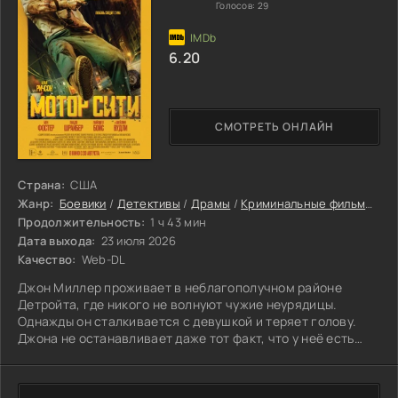
Голосов:
29
6.20
СМОТРЕТЬ ОНЛАЙН
Страна:
США
Жанр:
Боевики
/
Детективы
/
Драмы
/
Криминальные фильмы
/
Т
Продолжительность:
1 ч 43 мин
Дата выхода:
23 июля 2026
Качество:
Web-DL
Джон Миллер проживает в неблагополучном районе
Детройта, где никого не волнуют чужие неурядицы.
Однажды он сталкивается с девушкой и теряет голову.
Джона не останавливает даже тот факт, что у неё есть
мужчина, причастный к местной банде. Соперник даёт
чёткое предупреждение: нужно оставить девушку в покое.
Миллер не принимает угрозы близко к сердцу и