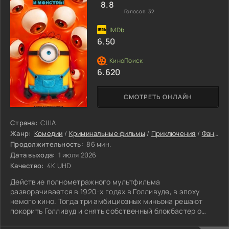
Решится ли она на
8.8
Голосов:
32
6.50
6.620
СМОТРЕТЬ ОНЛАЙН
Страна:
США
Жанр:
Комедии
/
Криминальные фильмы
/
Приключения
/
Фантастика
Продолжительность:
86 мин.
Дата выхода:
1 июля 2026
Качество:
4K UHD
Действие полнометражного мультфильма
разворачивается в 1920-х годах в Голливуде, в эпоху
немого кино. Тогда три амбициозных миньона решают
покорить Голливуд и снять собственный блокбастер о
монстрах. Они быстро находят работу на съёмочной