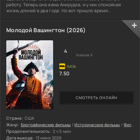
работу. Теперь она жена Анирудха, и у них спокойная
жизнь длиной в два года. Но вот пришло время
знакомиться с его роднёй.
Молодой Вашингтон (2026)
4
Голосов:
5
7.50
СМОТРЕТЬ ОНЛАЙН
Страна:
США
Жанр:
Биографические фильмы
/
Исторические фильмы
/
Фильмы
Продолжительность:
2 ч 5 мин
Дата выхода:
13 июня 2026