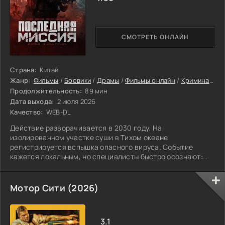
СМОТРЕТЬ ОНЛАЙН
Страна:
Китай
Жанр:
Фильмы
/
Боевики
/
Драмы
/
Фильмы онлайн
/
Криминальные фильмы
Продолжительность:
89 мин
Дата выхода:
2 июля 2026
Качество:
WEB-DL
Действие разворачивается в 2030 году. На
изолированном участке суши в Тихом океане
регистрируется вспышка опасного вируса. Событие
кажется локальным, но специалисты быстро осознают:
как только инфекция вырвется за пределы этой
территории
Мотор Сити (2026)
3.1