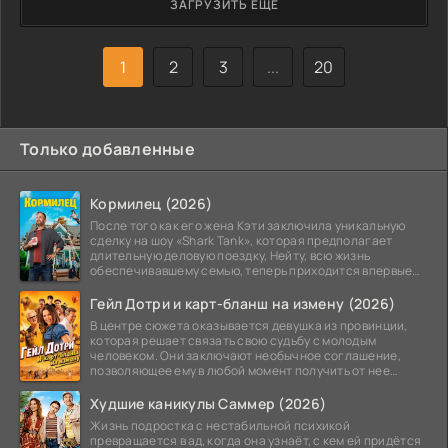
ЗАГРУЗИТЬ ЕЩЕ
продолжает проявлять внимание. Тогда гангстер
избирает другой путь: он подставляет Джона, и тот
оказывается за решёткой на несколько лет. Тюрьма не
1
2
3
...
20
Только добавленные
Кормилец (2026)
После того как его жена Кэти заключила уникальную
сделку на шоу «Shark Tank», которая предполагает
длительную деловую поездку, Нейту, всю жизнь
обеспечивавшему семью, теперь приходится впервые
стать
Гейл Дотри и карт-бланш на измену (2026)
В центре сюжета оказывается девушка из провинции,
которая решает связать свою судьбу с молодым
человеком. Они заключают необычное соглашение,
позволяющее ему в любой момент получить от нее
прощение
Худшие каникулы Саммер (2026)
Жизнь подростка с нестабильной психикой
превращается в ад, когда она узнаёт, с кем ей придётся