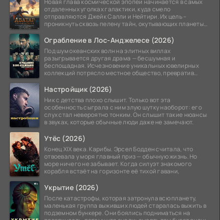
Новая глава космической эпопеи начинается в самых
отдаленных уголках галактики, куда смело
отправляются Джейк Салли и Нейтири. Их цель –
проникнуть сквозь пелену тайн, окутывающих планеты
системы
Ограбление в Лос-Анджелесе (2026)
Под шум океанских волн на элитных виллах
разыгрывается другая драма — бесшумная и
беспощадная. Исчезновение уникальных ювелирных
коллекций потрясло местное общество, превратив
побережье из курорта в
Настройщик (2026)
Ник с детства плохо слышит. Только вот эта
особенность сыграла с ним злую шутку наоборот: его
слух стал невероятно тонким. Он слышит такие нюансы
в звуках, которые обычные люди даже не замечают.
Утёс (2026)
Конец XIX века. Карибы. Эрсел Бодден считала, что
отвоевала у моря главный приз — обычную жизнь. Но
море ничего не забывает. Когда силуэт знакомого
корабля встаёт на горизонте её тихой гавани,
Укрытие (2026)
После катастрофы, которая затронула всю планету,
маленькая группа выживших людей старалась выжить в
подземном бункере. Они боялись подниматься на