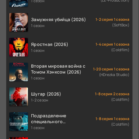
(LE-Production)
1 сезон
Замужняя убийца (2026)
1-2 серия 1 сезона
(SoftBox)
1 сезон
Яростная (2026)
1-4 серия 1 сезона
(Coldfilm)
1 сезон
Вторая мировая война с
1-20 серия 1 сезона
Томом Хэнксом (2026)
(HDrezka Studio)
1 сезон
Шугар (2026)
1-8 серия 2 сезона
(Coldfilm)
1-2 сезон
Подразделение
1-8 серия 1 сезона
специального
(Coldfilm)
назначения (2026)
1 сезон