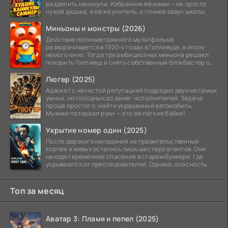
разделить каникулы. Избранник её мамы — не просто
чужой дядька, а её же учитель, а точнее завуч школы.
Миньоны и монстры (2026)
Действие полнометражного мультфильма
разворачивается в 1920-х годах в Голливуде, в эпоху
немого кино. Тогда три амбициозных миньона решают
покорить Голливуд и снять собственный блокбастер о
монстрах.
Люгер (2025)
Адвокат с нечистой репутацией подрядил двух не самых
умных, но голодных до денег исполнителей. Задача
проще простого: найти украденный автомобиль.
Мужики потирают руки — это же лёгкие бабки!
Укрытие номер один (2025)
После дерзкого нападения на правительственный
кортеж в живых остались лишь шестеро агентов. Они
находят временное спасение в старом бункере, где
укрываются от преследователей. Однако, опасность
Топ за месяц
Аватар 3: Пламя и пепел (2025)