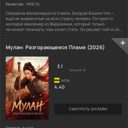
Качество:
WEB-DL
Середина восемнадцатого века. Джордж Вашингтон —
ещё не знаменитый на всю страну человек. Он просто
молодой землемер из Вирджинии, который только
начинает понимать, кем хочет стать. Он решает пойти по
стопам отца и поступает в колониальное ополчение.
Мулан: Разгорающееся Пламя (2026)
3.1
Голосов:
13
4.40
СМОТРЕТЬ ОНЛАЙН
Страна:
Китай