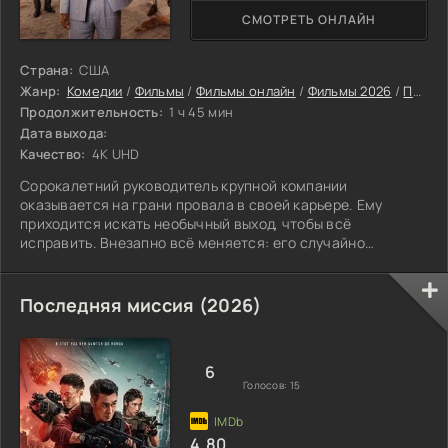
СМОТРЕТЬ ОНЛАЙН
Страна:
США
Жанр:
Комедии
/
Фильмы
/
Фильмы онлайн
/
Фильмы 2026
/
Последние фильмы 2026
Продолжительность:
1 ч 45 мин
Дата выхода:
Качество:
4K UHD
Сорокалетний руководитель крупной компании
оказывается на грани провала в своей карьере. Ему
приходится искать необычный выход, чтобы всё
исправить. Внезапно всё меняется: его случайно
добавляют в общий чат молодых людей, которые
готовятся к безумному празднику перед свадьбой. Он
решает не упустить эту возможность. Мужчина
Последняя миссия (2026)
присоединяется к компании двадцатилетних и с головой
уходит в мир шумных развлечений, нелепых ситуаций и
рискованных шагов. Главный вопрос: сможет ли он
6
выдержать эту ночь и
Голосов:
15
4.80