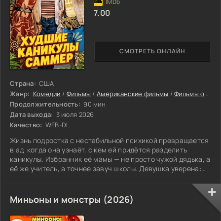
7.00
СМОТРЕТЬ ОНЛАЙН
Страна:
США
Жанр:
Комедии
/
Фильмы
/
Американские фильмы
/
Фильмы онлайн
Продолжительность:
90 мин
Дата выхода:
3 июля 2026
Качество:
WEB-DL
Жизнь подростка с нестабильной психикой превращается
в ад, когда она узнаёт, с кем ей придётся разделить
каникулы. Избранник её мамы — не просто чужой дядька, а
её же учитель, а точнее завуч школы. Девушка уверена:
мать заслуживает иного спутника жизни. Пока старшие
делают вид, что у них всё хорошо, она втайне плетёт
интриги, чтобы развести их в разные стороны. Однако с
Миньоны и монстры (2026)
каждым новым шагом её коварного замысла становится
всё менее понятно, кому на самом деле нужны перемены.