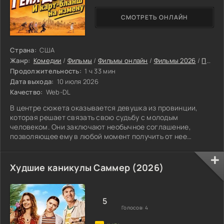
СМОТРЕТЬ ОНЛАЙН
Страна:
США
Жанр:
Комедии
/
Фильмы
/
Фильмы онлайн
/
Фильмы 2026
/
Последние фильмы 2026
Продолжительность:
1 ч 33 мин
Дата выхода:
10 июля 2026
Качество:
Web-DL
В центре сюжета оказывается девушка из провинции,
которая решает связать свою судьбу с молодым
человеком. Они заключают необычное соглашение,
позволяющее ему в любой момент получить от нее
прощение за любые проступки. Однако вскоре она
понимает, что он использует это на свою пользу, и их
отношения становятся невыносимыми.
Худшие каникулы Саммер (2026)
5
Голосов:
4