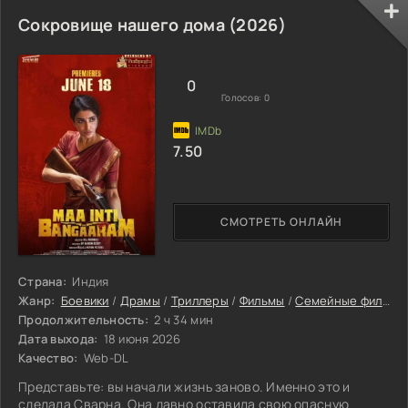
площадке, вмешиваясь в процесс создания фильма.
Однако хоррор без оригинальных монстров — это не
Сокровище нашего дома (2026)
хоррор, и миньоны продолжают поиски подходящей
натуры. Всё идёт хорошо, пока в руки жёлтых непосед не
попадает древняя книга заклинаний. Сначала они
0
пытаются
Голосов:
0
7.50
СМОТРЕТЬ ОНЛАЙН
Страна:
Индия
Жанр:
Боевики
/
Драмы
/
Триллеры
/
Фильмы
/
Семейные фильмы
Продолжительность:
2 ч 34 мин
Дата выхода:
18 июня 2026
Качество:
Web-DL
Представьте: вы начали жизнь заново. Именно это и
сделала Сварна. Она давно оставила свою опасную