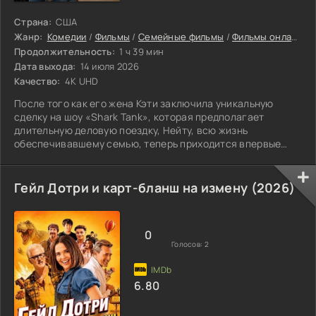
Страна:
США
Жанр:
Комедии
/
Фильмы
/
Семейные фильмы
/
Фильмы онлайн
/
Продолжительность:
1 ч 39 мин
Дата выхода:
14 июля 2026
Качество:
4K UHD
После того как его жена Кэти заключила уникальную
сделку на шоу «Shark Tank», которая предполагает
длительную деловую поездку, Нейту, всю жизнь
обеспечивавшему семью, теперь приходится впервые
стать отцом-домохозяином.
Гейл Дотри и карт-бланш на измену (2026)
0
Голосов:
2
6.80