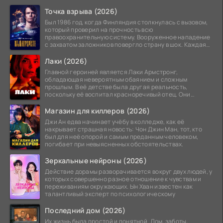
Точка взрыва (2026)
Был 1986 год, когда Финляндия столкнулась с вызовом,
который проверил на прочность всю
правоохранительную систему. Вооруженное нападение
с захватом заложников повергло страну в шок. Каждая
минута той
Лаки (2026)
Главной героиней является Лаки Армстронг,
обладающая невероятным обаянием и сложным
прошлым. В её детстве была другая реальность,
поскольку её воспитал красноречивый отец. Они
постоянно перемещались,
Магазин для киллеров (2026)
Джи Ан едва начинает учёбу в колледже, как её
накрывает страшная новость: Чон Джин Ман, тот, кто
был для неё опорой и самым преданным человеком,
погибает при невыясненных обстоятельствах.
Зеркальные нейроны (2026)
Действие дорамы разворачивается вокруг двух людей, у
которых совершенно разное отношение к чувствам и
переживаниям окружающих. Ын Хван известен как
талантливый эксперт по психологическому
Последний дом (2026)
Их жизнь была простой и понятной. Дом, заботы,