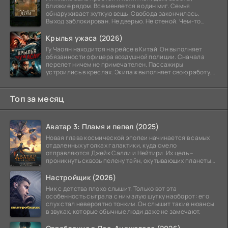
близкие рядом. Все меняется в один миг. Семья
обнаруживает жуткую вещь. Свобода закончилась.
Выход заблокирован. Не дверью. Не стеной. Чем-то
невидимым.
Крылья ужаса (2026)
Гу Чаоян находится на рейсе в Китай. Он выполняет
обязанности офицера воздушной полиции. Сначала
перелет ничем не примечателен. Пассажиры
устроились в креслах. Экипаж выполняет свою работу.
Лайнер
Топ за месяц
Аватар 3: Пламя и пепел (2025)
Новая глава космической эпопеи начинается в самых
отдаленных уголках галактики, куда смело
отправляются Джейк Салли и Нейтири. Их цель –
проникнуть сквозь пелену тайн, окутывающих планеты
системы
Настройщик (2026)
Ник с детства плохо слышит. Только вот эта
особенность сыграла с ним злую шутку наоборот: его
слух стал невероятно тонким. Он слышит такие нюансы
в звуках, которые обычные люди даже не замечают.