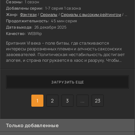
Сезоны:
1 сезон
Добавлены серии:
1-7 серия 1 сезона
Жанр:
Фэнтези
/
Сериалы
/
Сериалы с высоким рейтингом
/
Амер
Продолжительность:
45 мин серия
Дата выхода:
26 декабря 2025
Качество:
WEBRip
Британия VI века – поле битвы, где сталкиваются
интересы разрозненных племен и алчность саксонских
завоевателей. Политическая нестабильность достигает
апогея, и страна погружается в хаос и разруху. Чтобы
противостоять внешней угрозе, необходим сильный
лидер, способный объединить враждующие стороны и
повести их в бой. И в этот переломный момент
ЗАГРУЗИТЬ ЕЩЕ
появляется фигура, окутанная тайной и мистикой, –
Мерлин. Легенды о его волшебных способностях
передаются из уст в уста, и никто не знает, где правда, а
1
2
3
...
23
Только добавленные