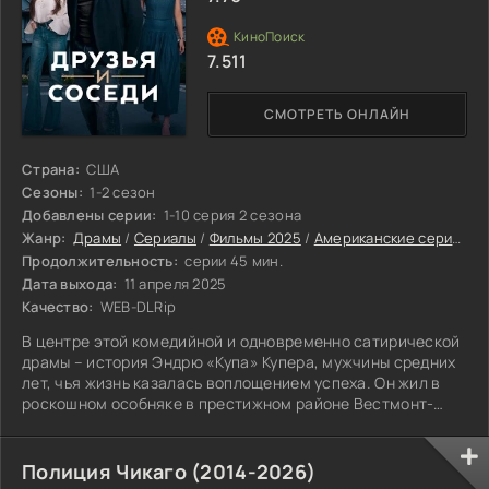
7.511
СМОТРЕТЬ ОНЛАЙН
Страна:
США
Сезоны:
1-2 сезон
Добавлены серии:
1-10 серия 2 сезона
Жанр:
Драмы
/
Сериалы
/
Фильмы 2025
/
Американские сериалы
Продолжительность:
серии 45 мин.
Дата выхода:
11 апреля 2025
Качество:
WEB-DLRip
В центре этой комедийной и одновременно сатирической
драмы – история Эндрю «Купа» Купера, мужчины средних
лет, чья жизнь казалась воплощением успеха. Он жил в
роскошном особняке в престижном районе Вестмонт-
Виллидж, был женат и занимал высокую должность
менеджера в хедж-фонде.
Полиция Чикаго (2014-2026)