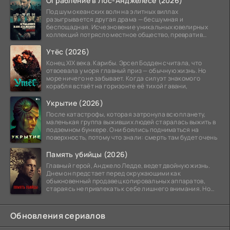
Ограбление в Лос-Анджелесе (2026)
Под шум океанских волн на элитных виллах
разыгрывается другая драма — бесшумная и
беспощадная. Исчезновение уникальных ювелирных
коллекций потрясло местное общество, превратив
побережье из курорта в
Утёс (2026)
Конец XIX века. Карибы. Эрсел Бодден считала, что
отвоевала у моря главный приз — обычную жизнь. Но
море ничего не забывает. Когда силуэт знакомого
корабля встаёт на горизонте её тихой гавани,
Укрытие (2026)
После катастрофы, которая затронула всю планету,
маленькая группа выживших людей старалась выжить в
подземном бункере. Они боялись подниматься на
поверхность, потому что знали: смерть там будет очень
Память убийцы (2026)
Главный герой, Анджело Ледде, ведет двойную жизнь.
Днем он предстает перед окружающими как
обыкновенный продавец копировальных аппаратов,
стараясь не привлекать к себе лишнего внимания. Но
когда
Обновления сериалов