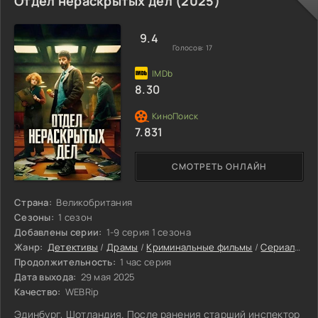
Отдел нераскрытых дел (2025)
9.4
Голосов:
17
8.30
7.831
СМОТРЕТЬ ОНЛАЙН
Страна:
Великобритания
Сезоны:
1 сезон
Добавлены серии:
1-9 серия 1 сезона
Жанр:
Детективы
/
Драмы
/
Криминальные фильмы
/
Сериалы
/
Б
Продолжительность:
1 час серия
Дата выхода:
29 мая 2025
Качество:
WEBRip
Эдинбург, Шотландия. После ранения старший инспектор