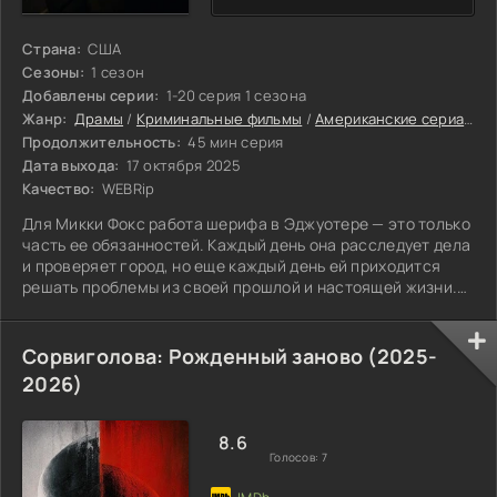
Страна:
США
Сезоны:
1 сезон
Добавлены серии:
1-20 серия 1 сезона
Жанр:
Драмы
/
Криминальные фильмы
/
Американские сериалы
/
Продолжительность:
45 мин серия
Дата выхода:
17 октября 2025
Качество:
WEBRip
Для Микки Фокс работа шерифа в Эджуотере — это только
часть ее обязанностей. Каждый день она расследует дела
и проверяет город, но еще каждый день ей приходится
решать проблемы из своей прошлой и настоящей жизни.
Она думает о своем отце, который сейчас в заключении.
Их история полна плохих воспоминаний и сложных
чувств, и это создает напряжение даже сейчас. А дома ее
Сорвиголова: Рожденный заново (2025-
ждет другая задача — своенравная дочь-подросток,
2026)
которая оказалась в центре какой-то загадочной
истории. Микки должна быть
8.6
Голосов:
7