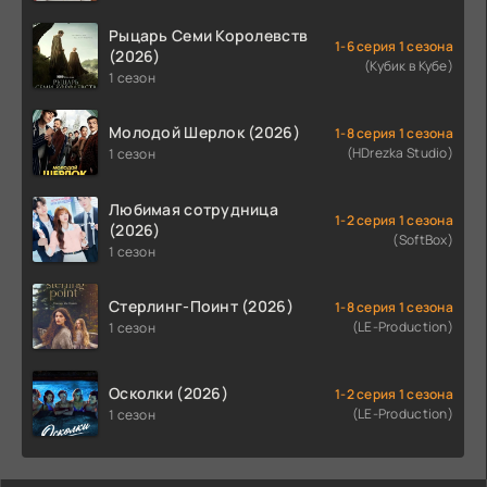
Рыцарь Семи Королевств
1-6 серия 1 сезона
(2026)
(Кубик в Кубе)
1 сезон
Молодой Шерлок (2026)
1-8 серия 1 сезона
(HDrezka Studio)
1 сезон
Любимая сотрудница
1-2 серия 1 сезона
(2026)
(SoftBox)
1 сезон
Стерлинг-Поинт (2026)
1-8 серия 1 сезона
(LE-Production)
1 сезон
Осколки (2026)
1-2 серия 1 сезона
(LE-Production)
1 сезон