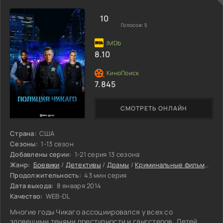
10
Голосов:
5
8.10
7.845
СМОТРЕТЬ ОНЛАЙН
Страна:
США
Сезоны:
1-13 сезон
Добавлены серии:
1-21 серия 13 сезона
Жанр:
Боевики
/
Детективы
/
Драмы
/
Криминальные фильмы
/
Т
Продолжительность:
43 мин серия
Дата выхода:
8 января 2014
Качество:
WEB-DL
Многие годы Чикаго ассоциировался у всех со
зловещими тенями преступности и гангстеров. Детей