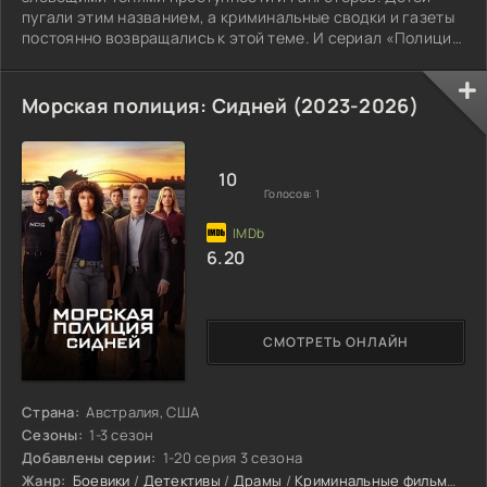
пугали этим названием, а криминальные сводки и газеты
постоянно возвращались к этой теме. И сериал «Полиция
Чикаго» дарит зрителям возможность взглянуть на этот
многообразный город.
Морская полиция: Сидней (2023-2026)
10
Голосов:
1
6.20
СМОТРЕТЬ ОНЛАЙН
Страна:
Австралия, США
Сезоны:
1-3 сезон
Добавлены серии:
1-20 серия 3 сезона
Жанр:
Боевики
/
Детективы
/
Драмы
/
Криминальные фильмы
/
Т