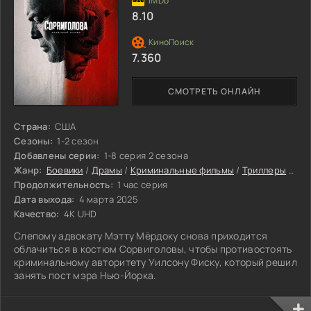
8.10
7.360
СМОТРЕТЬ ОНЛАЙН
Страна:
США
Сезоны:
1-2 сезон
Добавлены серии:
1-8 серия 2 сезона
Жанр:
Боевики
/
Драмы
/
Криминальные фильмы
/
Триллеры
/
Фан
Продолжительность:
1 час серия
Дата выхода:
4 марта 2025
Качество:
4K UHD
Слепому адвокату Мэтту Мёрдоку снова приходится
облачиться в костюм Сорвиголовы, чтобы противостоять
криминальному авторитету Уилсону Фиску, который решил
занять пост мэра Нью-Йорка.