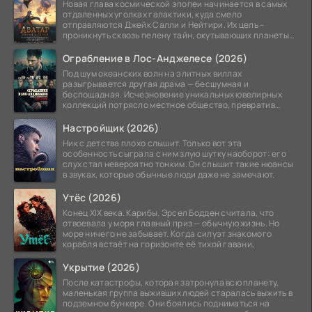
Новая глава космической эпопеи начинается в самых
отдаленных уголках галактики, куда смело
отправляются Джейк Салли и Нейтири. Их цель –
проникнуть сквозь пелену тайн, окутывающих планеты
системы
Ограбление в Лос-Анджелесе (2026)
Под шум океанских волн на элитных виллах
разыгрывается другая драма — бесшумная и
беспощадная. Исчезновение уникальных ювелирных
коллекций потрясло местное общество, превратив
побережье из курорта в
Настройщик (2026)
Ник с детства плохо слышит. Только вот эта
особенность сыграла с ним злую шутку наоборот: его
слух стал невероятно тонким. Он слышит такие нюансы
в звуках, которые обычные люди даже не замечают.
Утёс (2026)
Конец XIX века. Карибы. Эрсел Бодден считала, что
отвоевала у моря главный приз — обычную жизнь. Но
море ничего не забывает. Когда силуэт знакомого
корабля встаёт на горизонте её тихой гавани,
Укрытие (2026)
После катастрофы, которая затронула всю планету,
маленькая группа выживших людей старалась выжить в
подземном бункере. Они боялись подниматься на