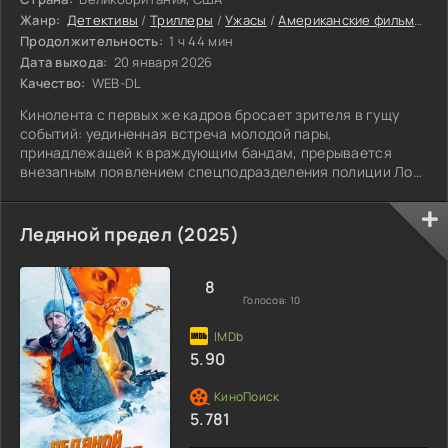
Жанр:
Детективы
/
Триллеры
/
Ужасы
/
Американские фильмы
/
А
Продолжительность:
1 ч 44 мин
Дата выхода:
20 января 2026
Качество:
WEB-DL
Кинолента с первых же кадров бросает зрителя в гущу
событий: уединенная встреча молодой пары,
принадлежащей к враждующим бандам, прерывается
внезапным появлением спецподразделения полиции Лос-
Анджелеса – "Ночного патруля".
Ледяной предел (2025)
8
Голосов:
10
5.90
5.781