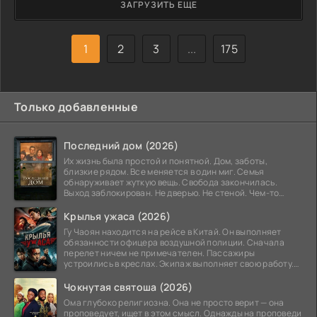
ЗАГРУЗИТЬ ЕЩЕ
Атмосфера в бункере накаляется до предела, и каждый
жест, каждое слово рассматривается под микроскопом.
Готовы ли они выжить в этой
1
2
3
...
175
Только добавленные
Последний дом (2026)
Их жизнь была простой и понятной. Дом, заботы,
близкие рядом. Все меняется в один миг. Семья
обнаруживает жуткую вещь. Свобода закончилась.
Выход заблокирован. Не дверью. Не стеной. Чем-то
невидимым.
Крылья ужаса (2026)
Гу Чаоян находится на рейсе в Китай. Он выполняет
обязанности офицера воздушной полиции. Сначала
перелет ничем не примечателен. Пассажиры
устроились в креслах. Экипаж выполняет свою работу.
Лайнер
Чокнутая святоша (2026)
Ома глубоко религиозна. Она не просто верит — она
проповедует, ищет в этом смысл. Однажды на проповеди