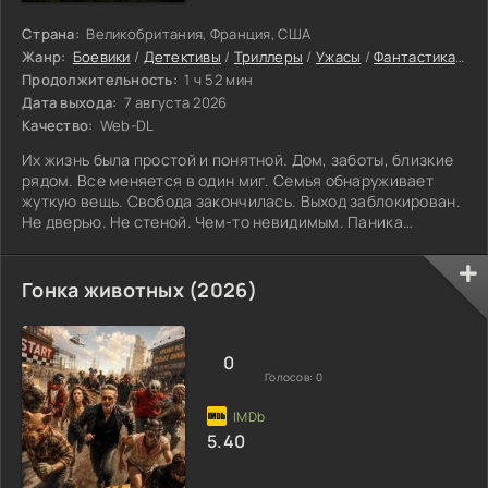
Страна:
Великобритания, Франция, США
Жанр:
Боевики
/
Детективы
/
Триллеры
/
Ужасы
/
Фантастика
/
Фи
Продолжительность:
1 ч 52 мин
Дата выхода:
7 августа 2026
Качество:
Web-DL
Их жизнь была простой и понятной. Дом, заботы, близкие
рядом. Все меняется в один миг. Семья обнаруживает
жуткую вещь. Свобода закончилась. Выход заблокирован.
Не дверью. Не стеной. Чем-то невидимым. Паника
подступает быстро. Люди пробуют разные способы. Снова
и снова они пытаются прорваться наружу.
Безрезультатно. Каждый раз их ждет провал. Словно что-
Гонка животных (2026)
то могущественное охраняет границы их мира. Оно не
пускает их наружу. Дни идут. Желудки пустеют. Нервы
сдают. Близкие начинают смотреть друг на
0
Голосов:
0
5.40