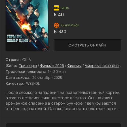
5.40
6.330
СМОТРЕТЬ ОНЛАЙН
Страна:
США
Жанр:
Триллеры
/
Фильмы 2025
/
Фильмы
/
Американские фильмы
Продолжительность:
1 ч 30 мин
Дата выхода:
30 октября 2025
Качество:
WEB-DL
После дерзкого нападения на правительственный кортеж
в живых остались лишь шестеро агентов. Они находят
временное спасение в старом бункере, где укрываются
от преследователей. Однако, опасность подстерегает их
не только снаружи, но и внутри. Подозрения и страх
становятся их главным врагом, ведь кто-то из них слил
информацию о маршруте кортежа террористам.