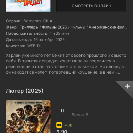
СМОТРЕТЬ ОНЛАЙН
Страна:
Болгария, США
Жанр:
Триллеры
/
Фильмы 2025
/
Фильмы
/
Американские фильмы
Продолжительность:
1 ч 28 мин
Дата выхода:
16 октября 2025
Качество:
WEB-DL
Харлан уже много лет бежит от своего прошлого и самого
себя. В попытках оградиться от мира он поселился в
резервации и стал настоящим отшельником. Но однажды
он находит самолёт, потерпевший крушение, а в нём -
миллионы долларов. Чтобы остаться в живых с таким
сокровищем, Харлану придется пройти огонь и воду, но,
возможно, именно навыки из его загадочного прошлого
Люгер (2025)
помогут ему выжить.
0
Голосов:
0
6.90