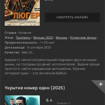
СМОТРЕТЬ ОНЛАЙН
Страна:
Испания
Жанр:
Триллеры
/
Фильмы 2025
/
Фильмы
/
Испанские фильмы
/
Фи
Продолжительность:
1 ч 35 мин
Дата выхода:
14 октября 2025
Качество:
Web-DL
Адвокат с нечистой репутацией подрядил двух не самых
умных, но голодных до денег исполнителей. Задача проще
простого: найти украденный автомобиль. Мужики
потирают руки — это же лёгкие бабки!
Укрытие номер один (2025)
6.4
Голосов:
11