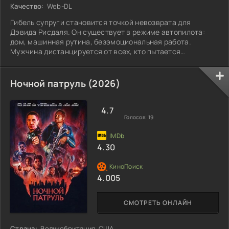
Качество:
Web-DL
Гибель супруги становится точкой невозврата для
Дэвида Рисдаля. Он существует в режиме автопилота:
дом, машинная рутина, безэмоциональная работа.
Мужчина дистанцируется от всех, кто пытается
достучаться до него, и растворяется в служебных
процессах корпорации «Ultima Robotics», где кипит
работа над нейросетями. Начальство доверяет Дэвиду
Ночной патруль (2026)
ответственное испытание — знакомство с прототипом
Сары (Лили Салливан). Она представляет собой робота
предельной реалистичности, сконструированного под
4.7
Голосов:
19
задачу
4.30
4.005
СМОТРЕТЬ ОНЛАЙН
Страна:
Великобритания, США