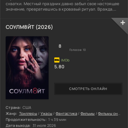
схватки. Местный праздник давно забыл свое настоящее
значение, превратившись в кровавый ритуал. Вражда,
передаваемая от отцов к детям, требует ежегодной
жертвы — человеческих жизней.
СОУЛМ8ЙТ (2026)
8
Голосов:
10
5.80
СМОТРЕТЬ ОНЛАЙН
Страна:
США
Жанр:
Триллеры
/
Ужасы
/
Фантастика
/
Фильмы
/
Фильмы онлайн
Продолжительность:
1 ч 39 мин
Дата выхода:
31 июля 2026