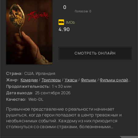
Смогут ли Натали и её муж вовремя разглядеть,
0
Голосов:
0
4.90
СМОТРЕТЬ ОНЛАЙН
Страна:
США, Ирландия
Жанр:
Комедии
/
Триллеры
/
Ужасы
/
Фильмы
/
Фильмы онлайн
/
Ф
Продолжительность:
1 ч 30 мин
Дата выхода:
25 сентября 2026
Качество:
Web-DL
Привычное представление о реальности начинает
рушиться, когда герои попадают в центр тревожных и
необъяснимых событий. Каждому из них приходится
столкнуться со своими страхами, болезненными
воспоминаниями и поступками, которые простыми