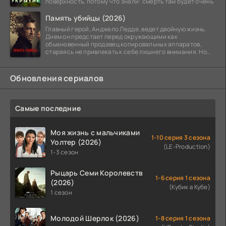
поверхность, потому что знали: смерть там будет очень
Память убийцы (2026)
Главный герой, Анджело Ледде, ведет двойную жизнь.
Днем он предстает перед окружающими как
обыкновенный продавец копировальных аппаратов,
стараясь не привлекать к себе лишнего внимания. Но
когда
Обновления сериалов
Самые последние
Моя жизнь с мальчиками
1-10 серия 3 сезона
Уолтер (2026)
(LE-Production)
1-3 сезон
Рыцарь Семи Королевств
1-6 серия 1 сезона
(2026)
(Кубик в Кубе)
1 сезон
Молодой Шерлок (2026)
1-8 серия 1 сезона