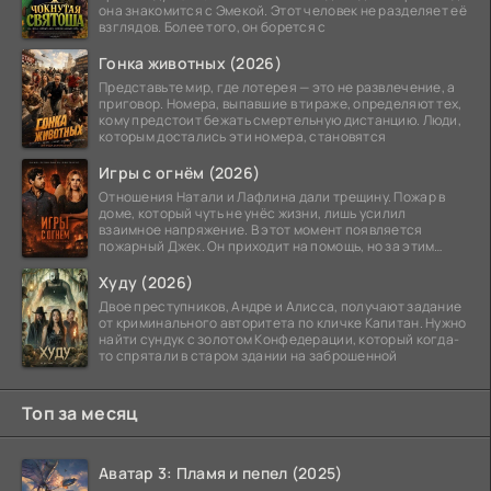
она знакомится с Эмекой. Этот человек не разделяет её
взглядов. Более того, он борется с
Гонка животных (2026)
Представьте мир, где лотерея — это не развлечение, а
приговор. Номера, выпавшие в тираже, определяют тех,
кому предстоит бежать смертельную дистанцию. Люди,
которым достались эти номера, становятся
Игры с огнём (2026)
Отношения Натали и Лафлина дали трещину. Пожар в
доме, который чуть не унёс жизни, лишь усилил
взаимное напряжение. В этот момент появляется
пожарный Джек. Он приходит на помощь, но за этим
стоит его
Худу (2026)
Двое преступников, Андре и Алисса, получают задание
от криминального авторитета по кличке Капитан. Нужно
найти сундук с золотом Конфедерации, который когда-
то спрятали в старом здании на заброшенной
Топ за месяц
Аватар 3: Пламя и пепел (2025)