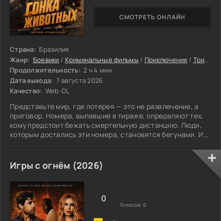
СМОТРЕТЬ ОНЛАЙН
Страна:
Бразилия
Жанр:
Боевики
/
Криминальные фильмы
/
Приключения
/
Триллеры
Продолжительность:
2 ч 4 мин
Дата выхода:
7 августа 2026
Качество:
Web-DL
Представьте мир, где лотерея — это не развлечение, а
приговор. Номера, выпавшие в тираже, определяют тех,
кому предстоит бежать смертельную дистанцию. Люди,
которым достались эти номера, становятся бегунами. Их
ждет гонка, где проигрыш означает гибель.
Игры с огнём (2026)
0
Голосов:
0