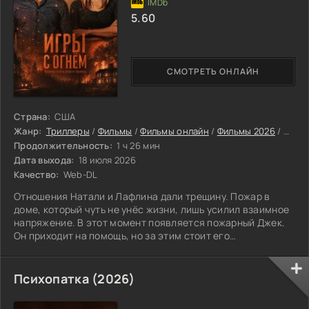
5.60
СМОТРЕТЬ ОНЛАЙН
Страна:
США
Жанр:
Триллеры
/
Фильмы
/
Фильмы онлайн
/
Фильмы 2026
/
Посл
Продолжительность:
1 ч 26 мин
Дата выхода:
18 июля 2026
Качество:
Web-DL
Отношения Натали и Лафлина дали трещину. Пожар в
доме, который чуть не унёс жизни, лишь усилил взаимное
напряжение. В этот момент появляется пожарный Джек.
Он приходит на помощь, но за этим стоит его
одержимость Натали. Джек решает завоевать её любой
ценой. Он начинает хитро влиять на пару: подогревает
недоверие, заставляет их сомневаться друг в друге.
Психопатка (2026)
Лафлин отчаянно пытается спасти брак, а Джек тем
временем всё сильнее проникает в их пространство.