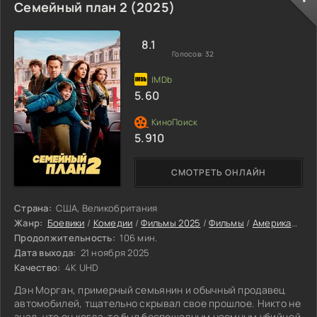
Семейный план 2 (2025)
8.1
Голосов:
32
5.60
5.910
СМОТРЕТЬ ОНЛАЙН
Страна:
США, Великобритания
Жанр:
Боевики
/
Комедии
/
Фильмы 2025
/
Фильмы
/
Американские фильмы
Продолжительность:
106 мин.
Дата выхода:
21 ноября 2025
Качество:
4K UHD
Дэн Морган, примерный семьянин и обычный продавец
автомобилей, тщательно скрывал свое прошлое. Никто не
знал, что он когда-то был беспощадным наемным убийцей