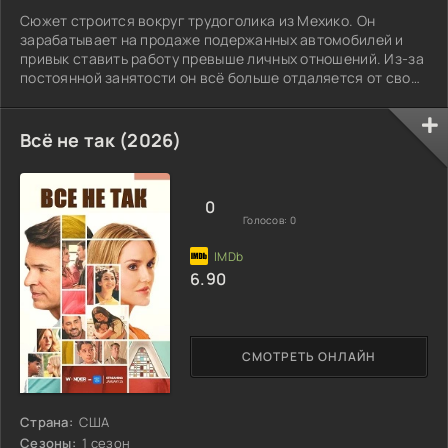
Сюжет строится вокруг трудоголика из Мехико. Он
зарабатывает на продаже подержанных автомобилей и
привык ставить работу превыше личных отношений. Из-за
постоянной занятости он всё больше отдаляется от своих
четырёх детей от двух браков, почти не замечая, как
теряет с ними связь. После тревожного сигнала герой
решает всё исправить и организует поездку на яхте по
Всё не так (2026)
Карибскому морю, надеясь наконец сблизиться с детьми.
Но семейное путешествие быстро превращается в
испытание: они оказываются
0
Голосов:
0
6.90
СМОТРЕТЬ ОНЛАЙН
Страна:
США
Сезоны:
1 сезон