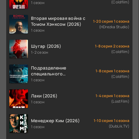
(Coldfilm)
1 сезон
Вторая мировая война с
1-20 серия 1 сезона
Томом Хэнксом (2026)
(HDrezka Studio)
1 сезон
Шугар (2026)
1-8 серия 2 сезона
(Coldfilm)
1-2 сезон
Подразделение
1-8 серия 1 сезона
специального
(Coldfilm)
назначения (2026)
1 сезон
Лаки (2026)
1-4 серия 1 сезона
(LostFilm)
1 сезон
Менеджер Ким (2026)
1-10 серия 1 сезона
(DubLik.TV)
1 сезон