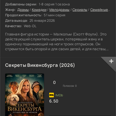
Добавлены серии:
1-8 серия 1 сезона
Жанр:
Драмы
/
Комедии
/
Мелодрамы
/
Сериалы
/
Семейные фильмы
Продолжительность:
51 мин серия
Дата выхода:
25 января 2026
Качество:
Web-DL
Главная фигура истории — Малкольм (Скотт Фоули). Это
действующий служитель церкви, потерявший жену и в
одиночку поднимающий на ноги троих отпрысков. Он
стремится быть опорой и для своих детей, и для паствы,
одновременно силясь осознать личные переживания и
недавнюю реальность без спутницы жизни. Лори (Эринн
Хэйс) — его давняя знакомая, пережившая разлад в
Секреты Викенсбурга (2026)
браке. У неё двое детей подросткового возраста,
которые, так же как и ребята Малкольма, проходят
непростой этап формирования. Раньше их
0
Голосов:
0
6.50