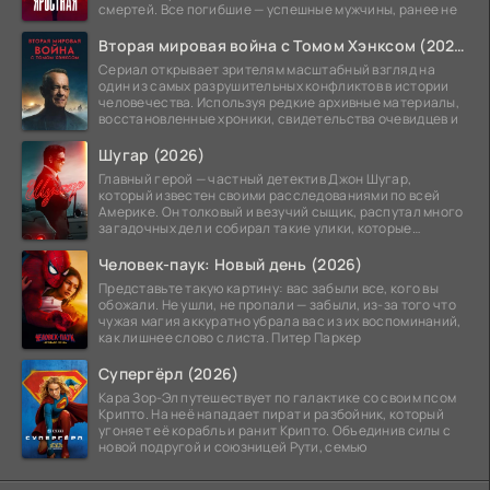
смертей. Все погибшие — успешные мужчины, ранее не
Вторая мировая война с Томом Хэнксом (2026)
Сериал открывает зрителям масштабный взгляд на
один из самых разрушительных конфликтов в истории
человечества. Используя редкие архивные материалы,
восстановленные хроники, свидетельства очевидцев и
Шугар (2026)
Главный герой — частный детектив Джон Шугар,
который известен своими расследованиями по всей
Америке. Он толковый и везучий сыщик, распутал много
загадочных дел и собирал такие улики, которые
помогли
Человек-паук: Новый день (2026)
Представьте такую картину: вас забыли все, кого вы
обожали. Не ушли, не пропали — забыли, из-за того что
чужая магия аккуратно убрала вас из их воспоминаний,
как лишнее слово с листа. Питер Паркер
Супергёрл (2026)
Кара Зор-Эл путешествует по галактике со своим псом
Крипто. На неё нападает пират и разбойник, который
угоняет её корабль и ранит Крипто. Объединив силы с
новой подругой и союзницей Рути, семью