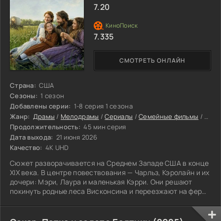
7.20
7.335
СМОТРЕТЬ ОНЛАЙН
Страна:
США
Сезоны:
1 сезон
Добавлены серии:
1-8 серия 1 сезона
Жанр:
Драмы
/
Мелодрамы
/
Сериалы
/
Семейные фильмы
/
Амер
Продолжительность:
45 мин серия
Дата выхода:
21 июня 2026
Качество:
4K UHD
Сюжет разворачивается на Среднем Западе США в конце
XIX века. В центре повествования — Чарльз, Кэролайн и их
дочери: Мэри, Лаура и маленькая Кэрри. Они решают
покинуть родные леса Висконсина и переезжают на ферму
в Канзасе.