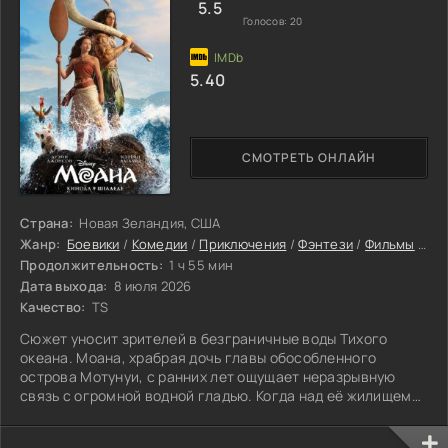
5.5
Голосов:
20
5.40
СМОТРЕТЬ ОНЛАЙН
Страна:
Новая Зеландия, США
Жанр:
Боевики
/
Комедии
/
Приключения
/
Фэнтези
/
Фильмы
/
Ам
Продолжительность:
1 ч 55 мин
Дата выхода:
8 июля 2026
Качество:
TS
Сюжет уносит зрителей в безграничные воды Тихого
океана. Моана, храбрая дочь главы обособленного
острова Мотунуи, с ранних лет ощущает неразрывную
связь с огромной водной гладью. Когда над её жилищем
нависает древнее заклятие, которое губит рыбу и посевы.