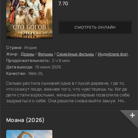
7.70
СМОТРЕТЬ ОНЛАЙН
Страна:
Индия
Жанр:
Драмы
/
Фильмы
/
Семейные фильмы
/
Индийские фильмы
Продолжительность:
2 ч 9 мин
Дата выхода:
19 июня 2026
Качество:
Web-DL
Сельви растила сыновей одна в глухой деревне, где то,
что скажут люди, важнее того, что чувствуешь ты. Когда
дети стали взрослыми, женщина впервые позволила себе
задуматься о себе. Она решила снова выйти замуж. Но
это желание не встретило понимания. Соседи осуждали,
сыновья не хотели принимать её выбор. Сельви оказалась
на распутье: уступить и остаться в привычном кругу или
Моана (2026)
настоять на своём и рискнуть потерять всех, кто ей дорог.
Найдёт ли она в себе силы поступить так, как велит
сердце?