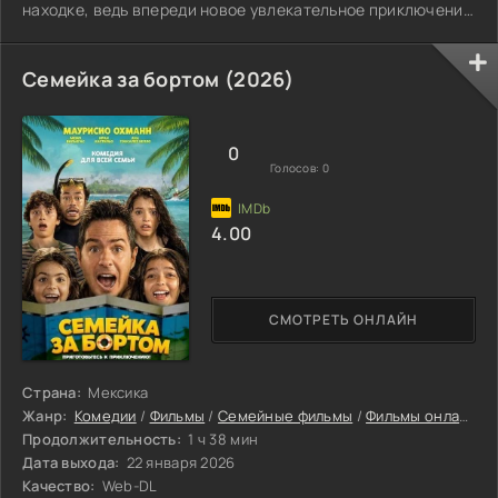
находке, ведь впереди новое увлекательное приключение
с загадками и открытиями. Но радость сменяется
тревогой: Пэтси внезапно исчезает. О сокровищах теперь
никто не думает. Оскар и Бруно понимают: главное —
Семейка за бортом (2026)
найти подругу и понять, почему её исчезновение связано
со старой картой.
0
Голосов:
0
4.00
СМОТРЕТЬ ОНЛАЙН
Страна:
Мексика
Жанр:
Комедии
/
Фильмы
/
Семейные фильмы
/
Фильмы онлайн
/
Продолжительность:
1 ч 38 мин
Дата выхода:
22 января 2026
Качество:
Web-DL