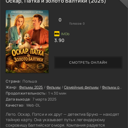
Оскар, Патка и золото Балтики (2025)
0
Голосов:
0
3.90
СМОТРЕТЬ ОНЛАЙН
Страна:
Польша
Жанр:
Фильмы 2025
/
Фильмы
/
Семейные фильмы
/
Фильмы онлайн
Продолжительность:
1 ч 30 мин
Дата выхода:
7 марта 2025
Качество:
Web-DL
Лето. Оскар, Пэтси и их друг — детектив Бруно — находят
тайную карту. Она указывает путь к легендарному
сокровищу Балтийского моря. Компания радуется