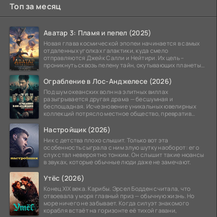
Топ за месяц
Аватар 3: Пламя и пепел (2025)
Новая глава космической эпопеи начинается в самых
отдаленных уголках галактики, куда смело
отправляются Джейк Салли и Нейтири. Их цель –
проникнуть сквозь пелену тайн, окутывающих планеты
системы
Ограбление в Лос-Анджелесе (2026)
Под шум океанских волн на элитных виллах
разыгрывается другая драма — бесшумная и
беспощадная. Исчезновение уникальных ювелирных
коллекций потрясло местное общество, превратив
побережье из курорта в
Настройщик (2026)
Ник с детства плохо слышит. Только вот эта
особенность сыграла с ним злую шутку наоборот: его
слух стал невероятно тонким. Он слышит такие нюансы
в звуках, которые обычные люди даже не замечают.
Утёс (2026)
Конец XIX века. Карибы. Эрсел Бодден считала, что
отвоевала у моря главный приз — обычную жизнь. Но
море ничего не забывает. Когда силуэт знакомого
корабля встаёт на горизонте её тихой гавани,