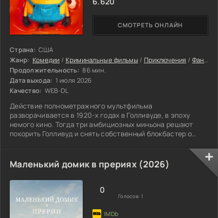
6.620
СМОТРЕТЬ ОНЛАЙН
Страна:
США
Жанр:
Комедии
/
Криминальные фильмы
/
Приключения
/
Фантастика
Продолжительность:
86 мин.
Дата выхода:
1 июля 2026
Качество:
WEB-DL
Действие полнометражного мультфильма
разворачивается в 1920-х годах в Голливуде, в эпоху
немого кино. Тогда три амбициозных миньона решают
покорить Голливуд и снять собственный блокбастер о
монстрах. Они быстро находят работу на съёмочной
площадке, вмешиваясь в процесс создания фильма.
Однако хоррор без оригинальных монстров — это не
Маленький домик в прериях (2026)
хоррор, и миньоны продолжают поиски подходящей
натуры. Всё идёт хорошо, пока в руки жёлтых непосед не
попадает древняя книга заклинаний. Сначала они
0
Голосов:
1
пытаются