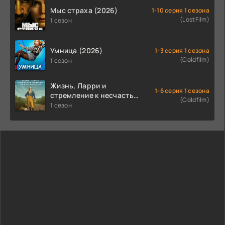
Мыс страха (2026)
1-10 серия 1 сезона
(LostFilm)
1 сезон
Умница (2026)
1-3 серия 1 сезона
(Coldfilm)
1 сезон
Жизнь, Ларри и
1-6 серия 1 сезона
стремление к несчастью:
(Coldfilm)
Почти история Америки
1 сезон
(2026)