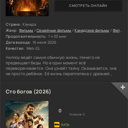
СМОТРЕТЬ ОНЛАЙН
Страна:
Канада
Жанр:
Фильмы
/
Семейные фильмы
/
Канадские фильмы
/
Фильмы онлайн
Продолжительность:
1 ч 30 мин
Дата выхода:
16 июля 2026
Качество:
Web-DL
Уиллоу ведёт самую обычную жизнь. Ничего не
предвещает беды. Но в один момент всё
переворачивается. Она узнаёт тайну. Оказывается, она
не просто ребёнок. Её жизнь переплетена с древней
магией. С секретами, которые скрывал её род. Обо всём
этом она раньше даже не слышала. Теперь же эти знания
ведут её в прошлое. Она оказывается в Виккенсбурге. Том
Сто богов (2026)
самом, каким он был в XVII столетии. Мрачное, тёмное
место. Тут колдовство и страх живут бок о бок. Люди
боятся того, что не могут объяснить. И в этом
0
Голосов:
0