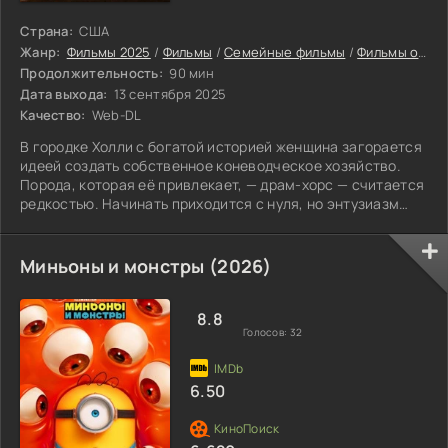
Страна:
США
Жанр:
Фильмы 2025
/
Фильмы
/
Семейные фильмы
/
Фильмы онлайн
Продолжительность:
90 мин
Дата выхода:
13 сентября 2025
Качество:
Web-DL
В городке Холли с богатой историей женщина загорается
идеей создать собственное коневодческое хозяйство.
Порода, которая её привлекает, — драм-хорс — считается
редкостью. Начинать приходится с нуля, но энтузиазм
героини не знает границ. Ключевой момент — покупка
жеребца. Именно с него берёт начало ферма «Брэдфилд
Фармс». Шаг за шагом женщина обустраивает дело,
Миньоны и монстры (2026)
вкладывая в него материальные средства и душевные
силы. Конь по кличке Би-Эйч Спектакьюлар оказывается
настоящей находкой. Его таланты
8.8
Голосов:
32
6.50