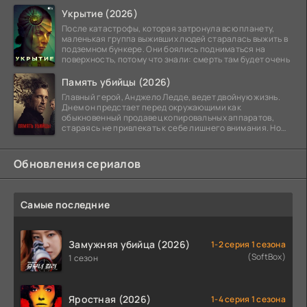
Укрытие (2026)
После катастрофы, которая затронула всю планету,
маленькая группа выживших людей старалась выжить в
подземном бункере. Они боялись подниматься на
поверхность, потому что знали: смерть там будет очень
Память убийцы (2026)
Главный герой, Анджело Ледде, ведет двойную жизнь.
Днем он предстает перед окружающими как
обыкновенный продавец копировальных аппаратов,
стараясь не привлекать к себе лишнего внимания. Но
когда
Обновления сериалов
Самые последние
Замужняя убийца (2026)
1-2 серия 1 сезона
(SoftBox)
1 сезон
Яростная (2026)
1-4 серия 1 сезона