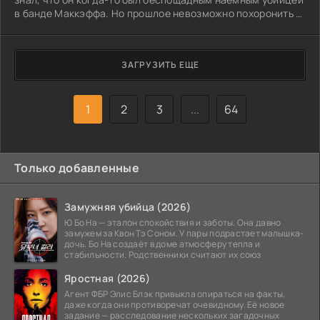
в банде Маккэффа. Но прошлое невозможно похоронить –
оно всегда найдет способ вернуться. Преданный и
вынужденный бежать, Дэн раскрыл свою тайну семье.
Чудом его приняли и поддержали. Но короткая передышка
ЗАГРУЗИТЬ ЕЩЕ
закончилась. Рождество в Лондоне, запланированное как
праздник любви и семейного тепла, обернулось
кошмаром. Встреча с Финном, сыном
1
2
3
...
64
Только добавленные
Замужняя убийца (2026)
Ю Бо На — эталон спокойствия и заботы. Она давно
замужем за Квон Тэ Соном. У пары подрастает малышка-
дочь. Бо На создаёт в доме атмосферу тепла и
стабильности. Родственники считают их союз
Яростная (2026)
Агент ФБР Элис Блэк привыкла опираться на факты,
даже когда они противоречат очевидному. Её новое
задание — расследование нескольких загадочных