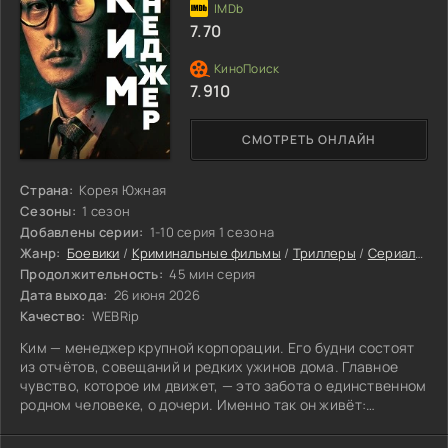
7.70
7.910
СМОТРЕТЬ ОНЛАЙН
Страна:
Корея Южная
Сезоны:
1 сезон
Добавлены серии:
1-10 серия 1 сезона
Жанр:
Боевики
/
Криминальные фильмы
/
Триллеры
/
Сериалы
/
Д
Продолжительность:
45 мин серия
Дата выхода:
26 июня 2026
Качество:
WEBRip
Ким — менеджер крупной корпорации. Его будни состоят
из отчётов, совещаний и редких ужинов дома. Главное
чувство, которое им движет, — это забота о единственном
родном человеке, о дочери. Именно так он живёт:
посвящает себя работе.