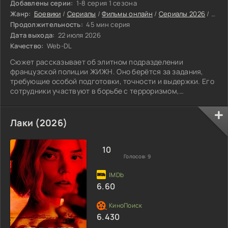
Добавлены серии:
1-8 серия 1 сезона
Жанр:
Боевики
/
Сериалы
/
Фильмы онлайн
/
Сериалы 2026
/
Сери
Продолжительность:
45 мин серия
Дата выхода:
22 июля 2026
Качество:
Web-DL
Сюжет рассказывает об элитном подразделении
французской полиции ЖИЖН. Оно берётся за задания,
требующие особой подготовки, точности и выдержки. Его
сотрудники участвуют в борьбе с терроризмом,
освобождают заложников и обеспечивают безопасность
важных государственных лиц. Каждый выезд связан с
огромной ответственностью, ведь от действий офицеров
Лаки (2026)
могут зависеть жизни людей и защита всей страны. Там,
где обычных сил недостаточно, именно эта команда
оказывается на передовой. С какими трудностями
10
Голосов:
9
6.60
6.430