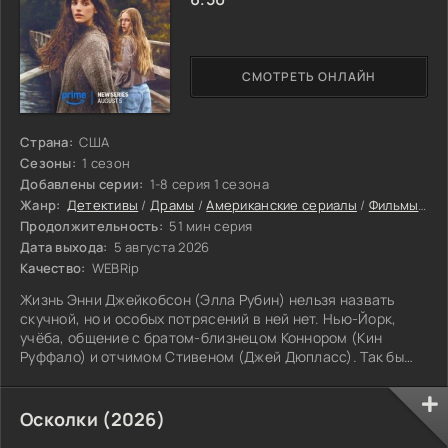
СМОТРЕТЬ ОНЛАЙН
Страна:
США
Сезоны:
1 сезон
Добавлены серии:
1-8 серия 1 сезона
Жанр:
Детективы
/
Драмы
/
Американские сериалы
/
Фильмы онлайн
Продолжительность:
51 мин серия
Дата выхода:
5 августа 2026
Качество:
WEBRip
Жизнь Энни Джейкобсон (Элла Рубин) нельзя назвать
скучной, но и особых потрясений в ней нет. Нью-Йорк,
учёба, общение с братом-близнецом Коннором (Кин
Руффало) и отчимом Стивеном (Джей Дюпласс). Так бы
всё и продолжалось, если бы не одно «но»:
скоропостижно уходит из жизни дедушка. И вместо
привычной похоронной церемонии Энни узнаёт, что
Осколки (2026)
старик оставил ей в собственность остров. Любопытство