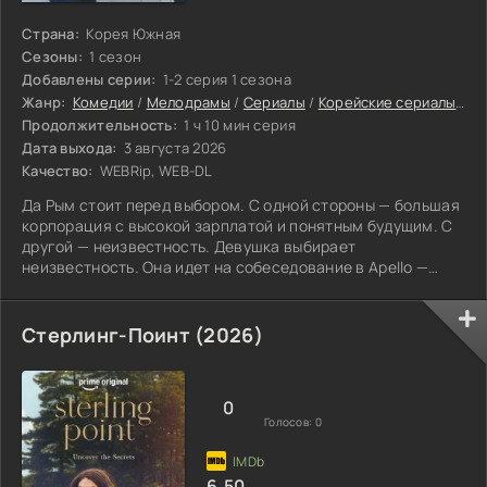
Страна:
Корея Южная
Сезоны:
1 сезон
Добавлены серии:
1-2 серия 1 сезона
Жанр:
Комедии
/
Мелодрамы
/
Сериалы
/
Корейские сериалы
/
Фи
Продолжительность:
1 ч 10 мин серия
Дата выхода:
3 августа 2026
Качество:
WEBRip, WEB-DL
Да Рым стоит перед выбором. С одной стороны — большая
корпорация с высокой зарплатой и понятным будущим. С
другой — неизвестность. Девушка выбирает
неизвестность. Она идет на собеседование в Apello —
компанию, о которой говорят в деловых кругах. Глава
фирмы — Ли Чан. Раньше он был звездой сцены, кумиром
толпы. Одиннадцать лет Да Рым следит за его
Стерлинг-Поинт (2026)
творчеством. Знает все песни, помнит все интервью.
0
Голосов:
0
6.50