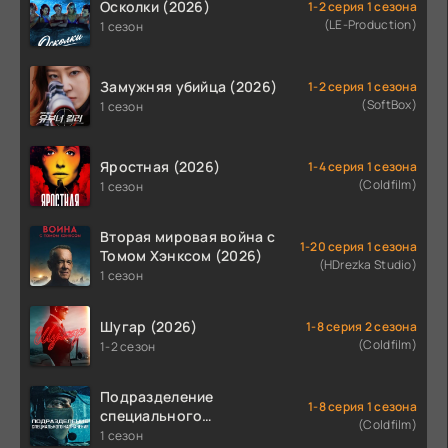
Осколки (2026)
1-2 серия 1 сезона
(LE-Production)
1 сезон
Замужняя убийца (2026)
1-2 серия 1 сезона
(SoftBox)
1 сезон
Яростная (2026)
1-4 серия 1 сезона
(Coldfilm)
1 сезон
Вторая мировая война с
1-20 серия 1 сезона
Томом Хэнксом (2026)
(HDrezka Studio)
1 сезон
Шугар (2026)
1-8 серия 2 сезона
(Coldfilm)
1-2 сезон
Подразделение
1-8 серия 1 сезона
специального
(Coldfilm)
назначения (2026)
1 сезон