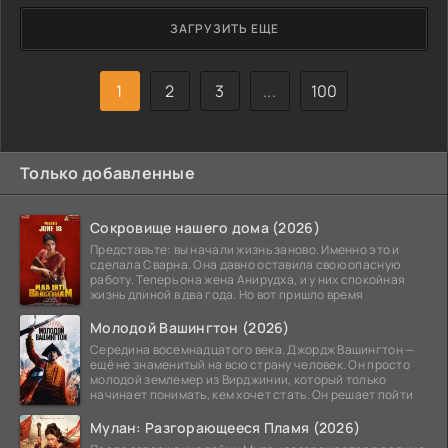
ЗАГРУЗИТЬ ЕЩЕ
1
2
3
...
100
Только добавленные
Сокровище нашего дома (2026)
Представьте: вы начали жизнь заново. Именно это и
сделала Сварна. Она давно оставила свою опасную
работу. Теперь она жена Анирудха, и у них спокойная
жизнь длиной в два года. Но вот пришло время
Молодой Вашингтон (2026)
Середина восемнадцатого века. Джордж Вашингтон —
ещё не знаменитый на всю страну человек. Он просто
молодой землемер из Вирджинии, который только
начинает понимать, кем хочет стать. Он решает пойти
Мулан: Разгорающееся Пламя (2026)