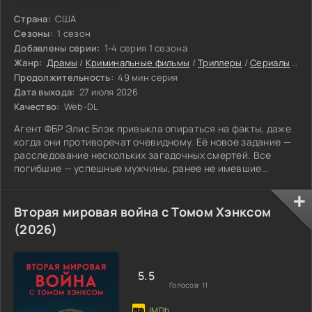
Страна:
США
Сезоны:
1 сезон
Добавлены серии:
1-4 серия 1 сезона
Жанр:
Драмы
/
Криминальные фильмы
/
Триллеры
/
Сериалы
/
Се
Продолжительность:
49 мин серия
Дата выхода:
27 июля 2026
Качество:
Web-DL
Агент ФБР Элис Блэк привыкла опираться на факты, даже
когда они противоречат очевидному. Её новое задание —
расследование нескольких загадочных смертей. Все
погибшие — успешные мужчины, ранее не имевшие
серьёзных проблем со здоровьем. Признаков нападения
не обнаружено, что позволяет списать каждую смерть на
несчастный случай или внезапную болезнь. Но есть одна
Вторая мировая война с Томом Хэнксом
деталь, которая не даёт покоя агенту: несколько
(2026)
свидетелей независимо друг от друга видели возле жертв
одну и ту же женщину. Элис
5.5
Голосов:
11