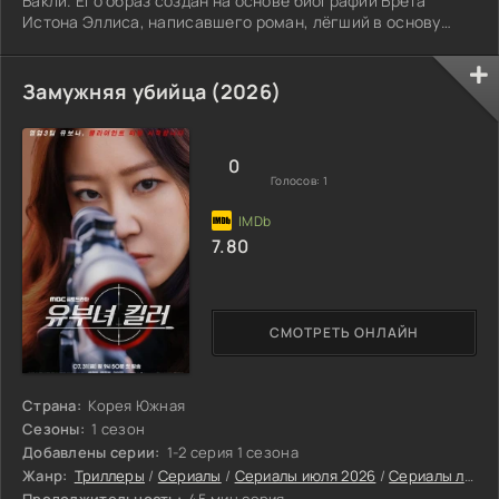
Бакли. Его образ создан на основе биографии Брета
Истона Эллиса, написавшего роман, лёгший в основу
сериала. Жизнь героя и его приятелей течёт размеренно:
развлечения, шумные компании, обсуждение грядущих
свершений.
Замужняя убийца (2026)
0
Голосов:
1
7.80
СМОТРЕТЬ ОНЛАЙН
Страна:
Корея Южная
Сезоны:
1 сезон
Добавлены серии:
1-2 серия 1 сезона
Жанр:
Триллеры
/
Сериалы
/
Сериалы июля 2026
/
Сериалы лета 2026
Продолжительность:
45 мин серия