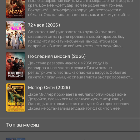
После завершения войны Мулан возвращается в родные
края. Дома её ждёт удар: вся её родня уничтожена.
Вокруг неё — атмосфера коррупции, жестокости и
обмана. Она начинает выяснять, как и почему погибли
72 часа (2026)
Сорокалетний руководитель крупной компании
оказывается на грани провала в своей карьере. Ему
приходится искать необычный выход, чтобы всё
исправить. Внезапно всё меняется: его случайно
добавляют в
Последняя миссия (2026)
Действие разворачивается в 2030 году. На
изолированном участке суши в Тихом океане
регистрируется вспышка опасного вируса. Событие
кажется локальным, но специалисты быстро осознают:
как только
Мотор Сити (2026)
Джон Миллер проживает в неблагополучном районе
Детройта, где никого не волнуют чужие неурядицы.
Однажды он сталкивается с девушкой и теряет голову.
Джона не останавливает даже тот факт, что у неё
Топ за месяц