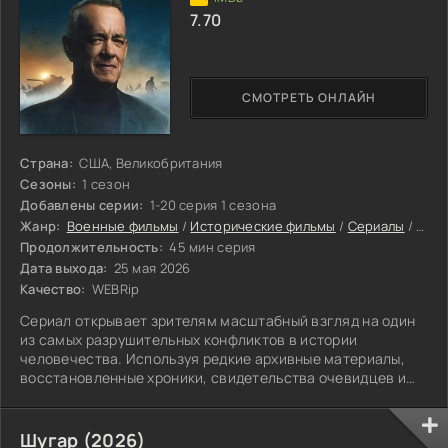
7.70
СМОТРЕТЬ ОНЛАЙН
Страна:
США, Великобритания
Сезоны:
1 сезон
Добавлены серии:
1-20 серия 1 сезона
Жанр:
Военные фильмы
/
Исторические фильмы
/
Сериалы
/
Док
Продолжительность:
45 мин серия
Дата выхода:
25 мая 2026
Качество:
WEBRip
Сериал открывает зрителям масштабный взгляд на один
из самых разрушительных конфликтов в истории
человечества. Используя редкие архивные материалы,
восстановленные хроники, свидетельства очевидцев и
комментарии ведущих историков со всего мира.
Шугар (2026)