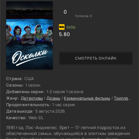
берёт верх. Откуда такое богатство? Почему
родственники избегают разговоров о покойном? Чем
0
больше Энни
Голосов:
0
5.80
СМОТРЕТЬ ОНЛАЙН
Страна:
США
Сезоны:
1 сезон
Добавлены серии:
1-2 серия 1 сезона
Жанр:
Детективы
/
Драмы
/
Криминальные фильмы
/
Триллеры
/
Продолжительность:
1 час серия
Дата выхода:
5 августа 2026
Качество:
Web-DL
1981 год. Лос-Анджелес. Брет — 17-летний подросток из
обеспеченной семьи, обучающийся в элитном заведении