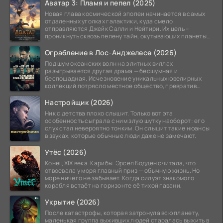
Аватар 3: Пламя и пепел (2025)
Новая глава космической эпопеи начинается в самых
отдаленных уголках галактики, куда смело
отправляются Джейк Салли и Нейтири. Их цель –
проникнуть сквозь пелену тайн, окутывающих планеты
системы
Ограбление в Лос-Анджелесе (2026)
Под шум океанских волн на элитных виллах
разыгрывается другая драма — бесшумная и
беспощадная. Исчезновение уникальных ювелирных
коллекций потрясло местное общество, превратив
побережье из курорта в
Настройщик (2026)
Ник с детства плохо слышит. Только вот эта
особенность сыграла с ним злую шутку наоборот: его
слух стал невероятно тонким. Он слышит такие нюансы
в звуках, которые обычные люди даже не замечают.
Утёс (2026)
Конец XIX века. Карибы. Эрсел Бодден считала, что
отвоевала у моря главный приз — обычную жизнь. Но
море ничего не забывает. Когда силуэт знакомого
корабля встаёт на горизонте её тихой гавани,
Укрытие (2026)
После катастрофы, которая затронула всю планету,
маленькая группа выживших людей старалась выжить в