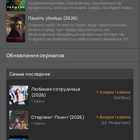
подземном бункере. Они боялись подниматься на
поверхность, потому что знали: смерть там будет очень
Память убийцы (2026)
Главный герой, Анджело Ледде, ведет двойную жизнь.
Днем он предстает перед окружающими как
обыкновенный продавец копировальных аппаратов,
стараясь не привлекать к себе лишнего внимания. Но
когда
Обновления сериалов
Самые последние
Любимая сотрудница
1-2 серия 1 сезона
(2026)
(SoftBox)
1 сезон
Стерлинг-Поинт (2026)
1-8 серия 1 сезона
(LE-Production)
1 сезон