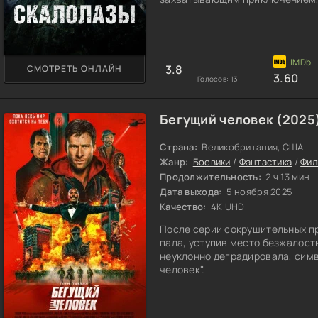
неизведанному. Но по мере про
кардинально меняется. Необъя
их на каждом шагу, заставляя 
становится
3.8
СМОТРЕТЬ ОНЛАЙН
3.60
Голосов:
13
Бегущий человек (2025
Страна:
Великобритания, США
Жанр:
Боевики
/
Фантастика
/
Фил
Продолжительность:
2 ч 13 мин
Дата выхода:
5 ноября 2025
Качество:
4K UHD
После серии сокрушительных п
пала, уступив место безжалост
неуклонно деградировала, сим
человек".