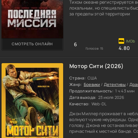
Тихом океане регистрируется 
локальным, но специалисты быс
за пределы этой территории
6
СМОТРЕТЬ ОНЛАЙН
4.80
Голосов:
15
Мотор Сити (2026)
Страна:
США
Жанр:
Боевики
/
Детективы
/
Дра
Продолжительность:
1 ч 43 мин
Дата выхода:
23 июля 2026
Качество:
Web-DL
Джон Миллер проживает в небла
волнуют чужие неурядицы. Одна
голову. Джона не останавливает
причастный к местной банде. С
оставить девушку в покое. Милл