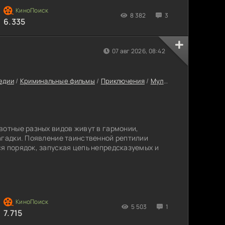
8 382
3
6.335
07 авг 2026, 08:42
едии
/
Криминальные фильмы
/
Приключения
/
Мультфильмы
/
Семей
вотные разных видов живут в гармонии,
агадки. Появление таинственной рептилии
я порядок, запуская цепь непредсказуемых и
5 503
1
7.715