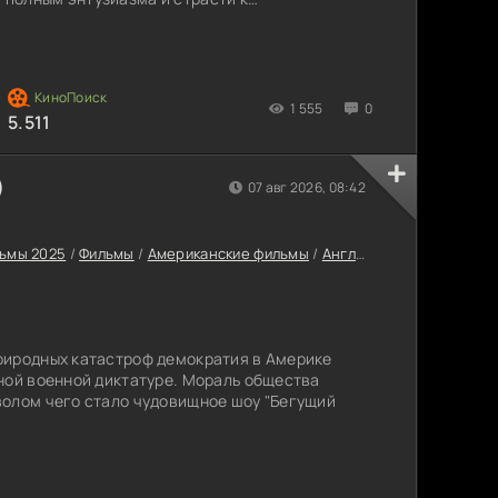
движения вглубь опасного маршрута, ситуация
снимые события и зловещие знаки преследуют
сомневаться в своих силах и решимости. Высота
1 555
0
5.511
)
07 авг 2026, 08:42
ьмы 2025
/
Фильмы
/
Американские фильмы
/
Английские фильмы
/
Фи
риродных катастроф демократия в Америке
ной военной диктатуре. Мораль общества
волом чего стало чудовищное шоу "Бегущий