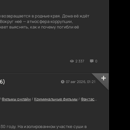
 возвращается в родные края. Дома её ждёт
 Вокруг неё — атмосфера коррупции,
ает выяснять, как и почему погибли её
2 337
0
6)
07 авг 2026, 01:21
/
Фильмы онлайн
/
Криминальные фильмы
/
Фантастика
/
Триллеры
/
30 году. На изолированном участке суши в