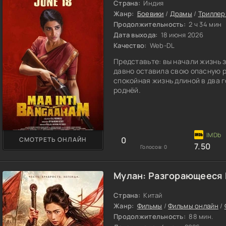
Страна:
Индия
Жанр:
Боевики
/
Драмы
/
Трилле
Продолжительность:
2 ч 34 мин
Дата выхода:
18 июня 2026
Качество:
Web-DL
Представьте: вы начали жизнь 
давно оставила свою опасную ра
спокойная жизнь длиной в два г
роднёй.
0
СМОТРЕТЬ ОНЛАЙН
7.50
Голосов:
0
Мулан: Разгорающееся 
Страна:
Китай
Жанр:
Фильмы
/
Фильмы онлайн
/
Продолжительность:
88 мин.