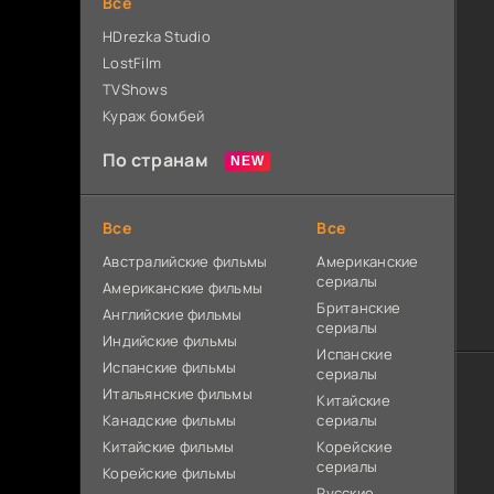
Все
HDrezka Studio
LostFilm
TVShows
Кураж бомбей
По странам
Все
Все
Австралийские фильмы
Американские
сериалы
Американские фильмы
Британские
Английские фильмы
сериалы
Индийские фильмы
Испанские
Испанские фильмы
сериалы
Итальянские фильмы
Китайские
Канадские фильмы
сериалы
Китайские фильмы
Корейские
сериалы
Корейские фильмы
Русские