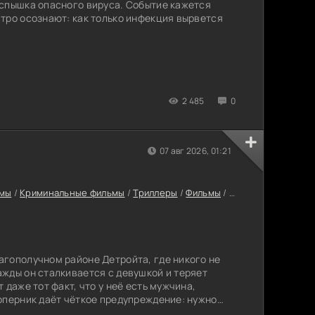
вспышка опасного вируса. Событие кажется
тро осознают: как только инфекция вырвется
2 485
0
07 авг 2026, 01:21
мы
/
Криминальные фильмы
/
Триллеры
/
Фильмы
/
Фильмы онлайн
/
Ф
гополучном районе Детройта, где никого не
жды он сталкивается с девушкой и теряет
 даже тот факт, что у неё есть мужчина,
оперник даёт чёткое предупреждение: нужно
ер не принимает угрозы близко к сердцу и