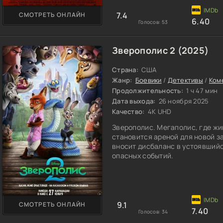
7.4
СМОТРЕТЬ ОНЛАЙН
6.40
Голосов:
53
Зверополис 2 (2025)
Страна:
США
Жанр:
Боевики
/
Детективы
/
Ком
Продолжительность:
1 ч 47 мин
Дата выхода:
26 ноября 2025
Качество:
4K UHD
Зверополис. Мегаполис, где жи
становится ареной для новой з
вносит дисбаланс в устоявшийс
опасных событий.
9.1
СМОТРЕТЬ ОНЛАЙН
7.40
Голосов:
34