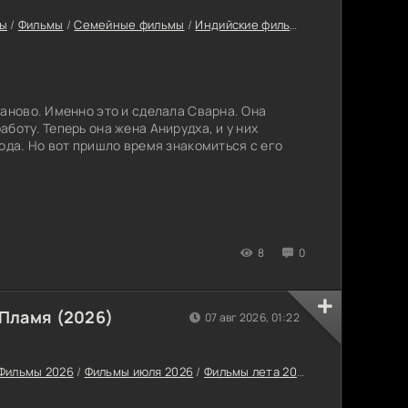
ры
/
Фильмы
/
Семейные фильмы
/
Индийские фильмы
/
Фильмы онлай
заново. Именно это и сделала Сварна. Она
боту. Теперь она жена Анирудха, и у них
ода. Но вот пришло время знакомиться с его
8
0
Пламя (2026)
07 авг 2026, 01:22
Фильмы 2026
/
Фильмы июля 2026
/
Фильмы лета 2026
/
Драмы
/
Боеви