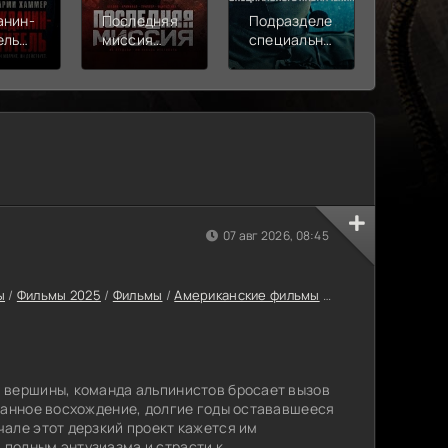
анин-
Последняя
Подразделение
Моана
ель
миссия
специального
(2026)
)
(2026)
назначения
(2026)
07 авг 2026, 08:45
ы
/
Фильмы 2025
/
Фильмы
/
Американские фильмы
/
Последние фильм
 вершины, команда альпинистов бросает вызов
ванное восхождение, долгие годы остававшееся
але этот дерзкий проект кажется им
полным энтузиазма и страсти к