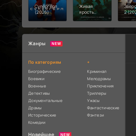
Супергёрл
Живая
Звер
(2026)
ярость
2 (20
(2026)
Жанры
По категориям
+
Биографические
Криминал
Боевики
Мелодрамы
Военные
Приключения
Детективы
Триллеры
Документальные
Ужасы
Драмы
Фантастические
Исторические
Фэнтези
Комедии
Новейшее