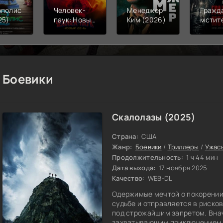
ополис
Человек-
Менеджер
Гражд
25)
паук: Новый
Ким (2026)
мстит
день (2026)
(2026
Боевики
Скалолазы (2025)
Страна:
США
Жанр:
Боевики
/
Триллеры
/
Ужас
Продолжительность:
1 ч 44 мин
Дата выхода:
17 ноября 2025
Качество:
WEB-DL
Одержимые мечтой о покорении
судьбе и отправляется в риско
под строжайшим запретом. Внач
захватывающим приключением, 