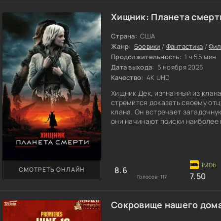
Хищник: Планета смерт
Страна:
США
Жанр:
Боевики
/
Фантастика
/
Фил
Продолжительность:
1 ч 55 мин
Дата выхода:
5 ноября 2025
Качество:
4K UHD
Хищник Дек, изгнанный из клана
стремится доказать своему отц
клана. Он встречает загадочну
они начинают поиски наиболее 
8.6
СМОТРЕТЬ ОНЛАЙН
7.50
Голосов:
117
Сокровище нашего дома