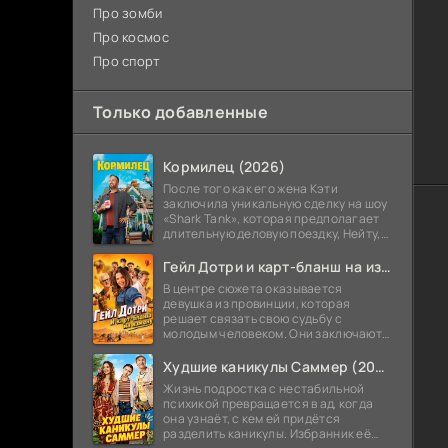
Про зомби
Про космос
Про спорт
Только добавленные
Кормилец (2026)
После того как его жена Кэти
заключила уникальную сделку на шоу
«Shark Tank», которая предполагает
длительную деловую поездку, Нейту,
всю жизнь обеспечивавшему семью,
теперь приходится впервые стать
Гейл Дотри и карт-бланш на измену (2026)
В центре сюжета оказывается
девушка из провинции, которая
решает связать свою судьбу с
молодым человеком. Они заключают
необычное соглашение,
позволяющее ему в любой момент
Худшие каникулы Саммер (2026)
получить от нее прощение
Жизнь подростка с нестабильной
психикой превращается в ад, когда
она узнаёт, с кем ей придётся
разделить каникулы. Избранник её