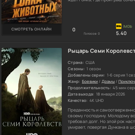
0
СМОТРЕТЬ ОНЛАЙН
5.40
Голосов:
0
Рыцарь Семи Королевст
Страна:
США
Сезоны:
1 сезон
Добавлены серии:
1-6 серия 1 се
Жанр:
Боевики
/
Драмы
/
Приклю
Продолжительность:
45 мин сер
Дата выхода:
18 января 2026
Качество:
4K UHD
Преданность и самоотверженнос
своему господину. Молодому во
требовал долг. Но злой рок нас
умирает, повергая Дункана в шо