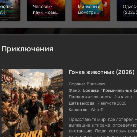
ополис
Человек-
Миньоны и
Одисс
25)
паук: Новый
монстры
(2026
день (2026)
(2026)
Приключения
Гонка животных (2026)
Страна:
Бразилия
Жанр:
Боевики
/
Криминальные ф
Продолжительность:
2 ч 4 мин
Дата выхода:
7 августа 2026
Качество:
Web-DL
Представьте мир, где лотерея —
выпавшие в тираже, определяют
дистанцию. Люди, которым дост
ждет гонка, где проигрыш означ