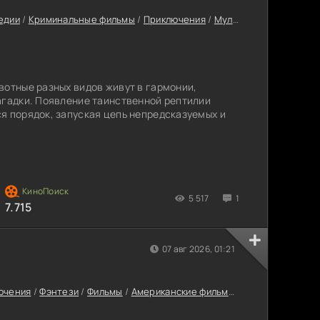
едии
/
Криминальные фильмы
/
Приключения
/
Мультфильмы
/
Семей
вотные разных видов живут в гармонии,
агадки. Появление таинственной рептилии
я порядок, запуская цепь непредсказуемых и
5 517
1
7.715
07 авг 2026, 01:21
ючения
/
Фэнтези
/
Фильмы
/
Американские фильмы
/
Семейные филь