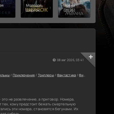
ея
Молодой
Моана
Вместе
)
Шерлок
(2026)
конца
(2026)
(2026)
08 авг 2026, 03:41
ильмы
/
Приключения
/
Триллеры
/
Фантастика
/
Фильмы
/
Фильмы он
 это не развлечение, а приговор. Номера,
 тех, кому предстоит бежать смертельную
ались эти номера, становятся бегунами. Их
ает гибель.