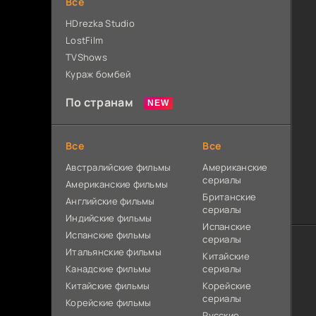
Все
HDrezka Studio
LostFilm
TVShows
Кураж бомбей
По странам
Все
Все
Австралийские фильмы
Американские
сериалы
Американские фильмы
Британские
Английские фильмы
сериалы
Индийские фильмы
Испанские
Испанские фильмы
сериалы
Итальянские фильмы
Китайские
Канадские фильмы
сериалы
Китайские фильмы
Корейские
сериалы
Корейские фильмы
Русские