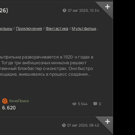
26)
07 авг 2026, 10:34
фильмы
/
Приключения
/
Фантастика
/
Мультфильмы
/
Семейные филь
ьтфильма разворачивается в 1920-х годах в
о. Тогда три амбициозных миньона решают
ственный блокбастер о монстрах. Они быстро
лощадке, вмешиваясь в процесс создания
гинальных монстров — это не хоррор, и миньоны
натуры. Всё идёт хорошо, пока в руки жёлтых
нига заклинаний. Сначала они пытаются
5 544
0
6.620
07 авг 2026, 08:42