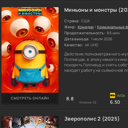
Миньоны и монстры (20
Страна:
США
Жанр:
Комедии
/
Криминальные 
Продолжительность:
86 мин.
Дата выхода:
1 июля 2026
Качество:
4K UHD
Действие полнометражного мул
Голливуде, в эпоху немого кин
покорить Голливуд и снять соб
находят работу на съёмочной п
фильма. Однако хоррор без ори
продолжают поиски подходящей 
непосед не попадает древняя к
8.8
СМОТРЕТЬ ОНЛАЙН
6.50
Голосов:
32
Зверополис 2 (2025)