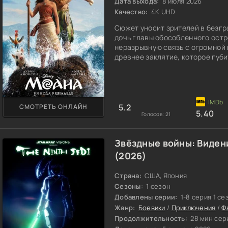
Дата выхода:
8 июля 2026
Качество:
4K UHD
Сюжет уносит зрителей в безгр
дочь главы обособленного остр
неразрывную связь с огромной 
древнее заклятие, которое губи
5.2
СМОТРЕТЬ ОНЛАЙН
5.40
Голосов:
21
Звёздные войны: Виден
(2026)
Страна:
США, Япония
Сезоны:
1 сезон
Добавлены серии:
1-8 серия 1 се
Жанр:
Боевики
/
Приключения
/
Ф
Продолжительность:
28 мин сер