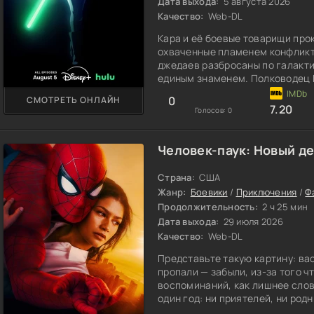
Дата выхода:
5 августа 2026
Качество:
Web-DL
Кара и её боевые товарищи про
охваченные пламенем конфликт
джедаев разбросаны по галакти
единым знаменем. Полководец 
планету за другой. А его верны
0
СМОТРЕТЬ ОНЛАЙН
поисках следов сопротивления.
7.20
Голосов:
0
выход из безвыходных положени
Человек-паук: Новый де
Страна:
США
Жанр:
Боевики
/
Приключения
/
Ф
Продолжительность:
2 ч 25 мин
Дата выхода:
29 июля 2026
Качество:
Web-DL
Представьте такую картину: вас
пропали — забыли, из-за того ч
воспоминаний, как лишнее слов
один год: ни приятелей, ни ро
который требуется оберегать ка