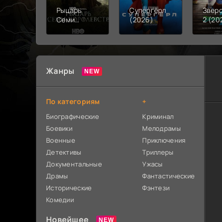
Рыцарь
Супергёрл
Звер
Семи
(2026)
2 (20
Королевств
(2026)
Жанры
По категориям
+
Биографические
Криминал
Боевики
Мелодрамы
Военные
Приключения
Детективы
Триллеры
Документальные
Ужасы
Драмы
Фантастические
Исторические
Фэнтези
Комедии
Новейшее