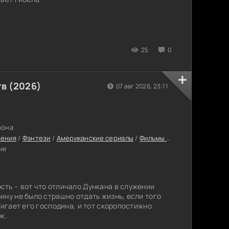
25
0
в (2026)
07 авг 2026, 23:11
зона
чения
/
Фэнтези
/
Американские сериалы
/
Фильмы онлайн
/
Сериалы 
ия
ть – вот что отличало Дункана в служении
ину не было страшно отдать жизнь, если того
тигает его господина, и тот скоропостижно
к.