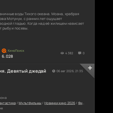
аничные воды Тихого океана. Моана, храбрая
ова Мотунуи, с ранних лет ощущает
водной гладью. Когда над её жилищем нависает
т рыбу и посевы.
4 382
0
6.028
ия. Девятый джедай
06 авг 2026, 21:35
зона
антастика
/
Мультфильмы
/
Новинки кино 2026
/
Фильмы онлайн
/
Нов
ия