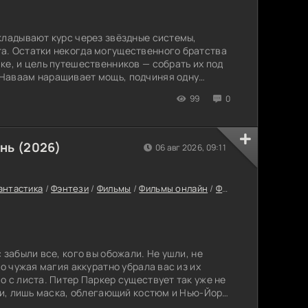
кладывают курс через звёздные системы,
а. Остатки некогда могущественного братства
ке, и цель путешественников — собрать их под
Наваам наращивает мощь, подчиняя одну
й пёс войны Генно Икаги рыщет по космосу в
99
0
 Грэмпс, известный своим умением находить
й, придумывает отчаянный план. Он ведёт
нь (2026)
06 авг 2026, 09:11
антастика
/
Фэнтези
/
Фильмы
/
Фильмы онлайн
/
Фильмы 2026
/
После
 забыли все, кого вы обожали. Не ушли, не
то чужая магия аккуратно убрала вас из их
о с листа. Питер Паркер существует так уже не
дни, лишь маска, облегающий костюм и Нью-Йорк,
ждую тёмную пору, хочет город этого или нет.