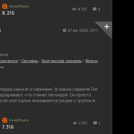
8 735
2
8.215
)
07 авг 2026, 23:11
зона
ключения
/
Сериалы
/
Британские сериалы
/
Фильмы онлайн
/
Сериал
ия
перед нами его черновик. В новом сериале Гая
дозревает, что станет легендой. Он просто
оле злого рока оказывается рядом с трупом в
4 757
1
7.316