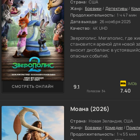
Страна:
США
Жанр:
Боевики
/
Детективы
/
Ком
Продолжительность:
1 ч 47 мин
Дата выхода:
26 ноября 2025
Качество:
4K UHD
Зверополис. Мегаполис, где жи
становится ареной для новой з
вносит дисбаланс в устоявшийс
опасных событий.
9.1
СМОТРЕТЬ ОНЛАЙН
7.40
Голосов:
34
Моана (2026)
Страна:
Новая Зеландия, США
Жанр:
Боевики
/
Комедии
/
Прикл
Продолжительность:
1 ч 55 мин