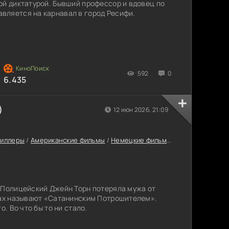
ой диктатурой. Бывший профессор и вдовец по
вляется на карнавал в город Ресифи.
592
0
6.435
)
12 июн 2026, 21:09
риллеры
/
Американские фильмы
/
Немецкие фильмы
/
Фильмы онлайн
 Полицейский Джейн Торн потеряла мужа от
ках называют «Сатанинским Потрошителем».
о. Во что бы то ни стало.