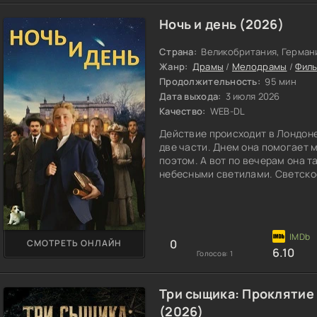
Ночь и день (2026)
Страна:
Великобритания, Герман
Жанр:
Драмы
/
Мелодрамы
/
Фил
Продолжительность:
95 мин
Дата выхода:
3 июля 2026
Качество:
WEB-DL
Действие происходит в Лондоне
две части. Днем она помогает 
поэтом. А вот по вечерам она 
небесными светилами. Светское
выйти замуж. Отец уже нашел к
спокойный, его жизнь расписан
скучным. Кэтрин пытается найти
0
СМОТРЕТЬ ОНЛАЙН
6.10
Голосов:
1
Три сыщика: Проклятие
(2026)