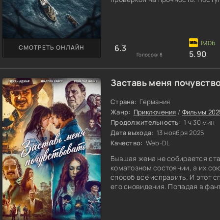
законы, а решения нужно прини
начинает сомневаться в том, в
пройденным от берега, всё слож
6.3
СМОТРЕТЬ ОНЛАЙН
5.90
Голосов:
8
Заставь меня почувство
Страна:
Германия
Жанр:
Приключения
/
Фильмы 202
Продолжительность:
1 ч 30 мин
Дата выхода:
13 ноября 2025
Качество:
Web-DL
Бывшая жена не собирается ста
коматозном состоянии, а их со
способ всё исправить. И этот с
его сновидения. Попадая в фан
подсознанием её бывшего мужа,
либо чувствовал и думал. Она 
натыкаясь на радостные эпизод