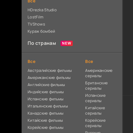
Все
HDrezka Studio
LostFilm
TVShows
Кураж бомбей
По странам
Все
Все
Австралийские фильмы
Американские
сериалы
Американские фильмы
Британские
Английские фильмы
сериалы
Индийские фильмы
Испанские
Испанские фильмы
сериалы
Итальянские фильмы
Китайские
Канадские фильмы
сериалы
Китайские фильмы
Корейские
сериалы
Корейские фильмы
Русские