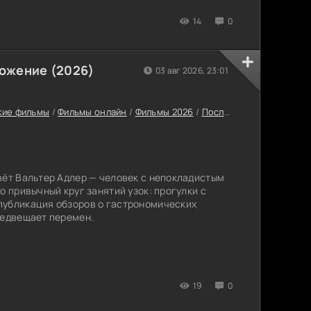
14
0
ожение (2026)
03 авг 2026, 23:01
кие фильмы
/
Фильмы онлайн
/
Фильмы 2026
/
Последние фильмы 2026
вёт Вальтер Адлер — человек с непокладистым
о привычный круг занятий узок: прогулки с
публикация обзоров о гастрономических
редвещает перемен.
19
0