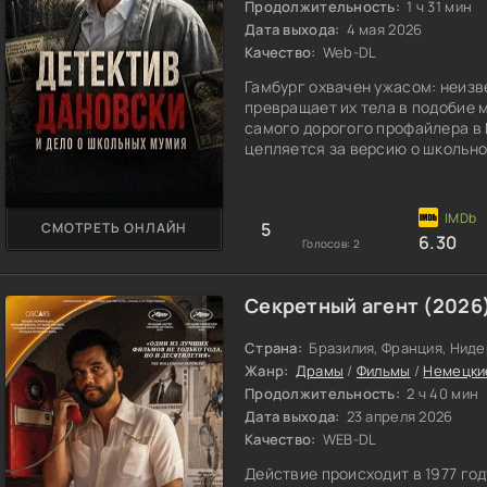
Продолжительность:
1 ч 31 мин
Дата выхода:
4 мая 2026
Качество:
Web-DL
Гамбург охвачен ужасом: неизв
превращает их тела в подобие 
самого дорогого профайлера в 
цепляется за версию о школьно
сторону. Единственный, кто вид
Дановски. Пока коллеги сомнев
пытается доказать, что прав. И
5
СМОТРЕТЬ ОНЛАЙН
появится
6.30
Голосов:
2
Секретный агент (2026
Страна:
Бразилия, Франция, Ниде
Жанр:
Драмы
/
Фильмы
/
Немецки
Продолжительность:
2 ч 40 мин
Дата выхода:
23 апреля 2026
Качество:
WEB-DL
Действие происходит в 1977 год