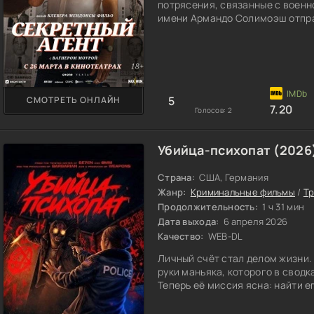
потрясения, связанные с военн
имени Армандо Солимоэш отпра
5
СМОТРЕТЬ ОНЛАЙН
7.20
Голосов:
2
Убийца-психопат (2026
Страна:
США, Германия
Жанр:
Криминальные фильмы
/
Т
Продолжительность:
1 ч 31 мин
Дата выхода:
6 апреля 2026
Качество:
WEB-DL
Личный счёт стал делом жизни.
руки маньяка, которого в свод
Теперь её миссия ясна: найти ег