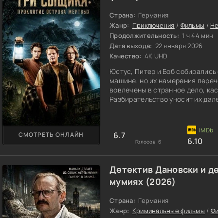
Страна:
Германия
Жанр:
Приключения
/
Фильмы
/
Не
Продолжительность:
1 ч 44 мин
Дата выхода:
22 января 2026
Качество:
4K UHD
Юстус, Питер и Боб собирались
машине, но их намерения пере
вовлечены в странное дело, ка
Разбирательство уносит их дал
проклятый вулканический участ
остров». По сложным тропам, с
обстоятельств, героям необходи
6.7
СМОТРЕТЬ ОНЛАЙН
стоит во
6.10
Голосов:
6
Детектив Дановски и д
мумиях (2026)
Страна:
Германия
Жанр:
Криминальные фильмы
/
Ф