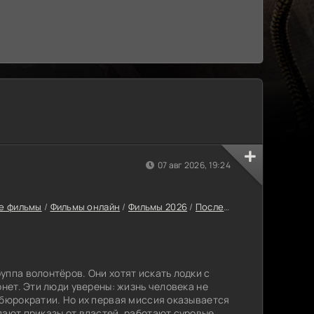
07 авг 2026, 19:24
е фильмы
/
Фильмы онлайн
/
Фильмы 2026
/
Последние фильмы 2026
уппа волонтёров. Они хотят искать лодки с
онет. Эти люди уверены: жизнь человека не
 бюрократии. Но их первая миссия оказывается
пают приказы от властей, работают суровые