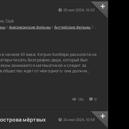
25 июл 2026, 16:03
ия, США
ьмы
/
Американские фильмы
/
Английские фильмы
/
Немецкие фильмы
 в начале XX века. Кэтрин Хилбери расколота на
матери писать биографию деда, который был
тайком занимается математикой и следит за
 общество ждет от нее одного: она должна
андидата — Уильяма. Мужчина воспитанный,
а по минутам, что делает его абсолютно
 выход и находит его через знакомство с
124
0
 острова мёртвых
24 июл 2026, 10:58