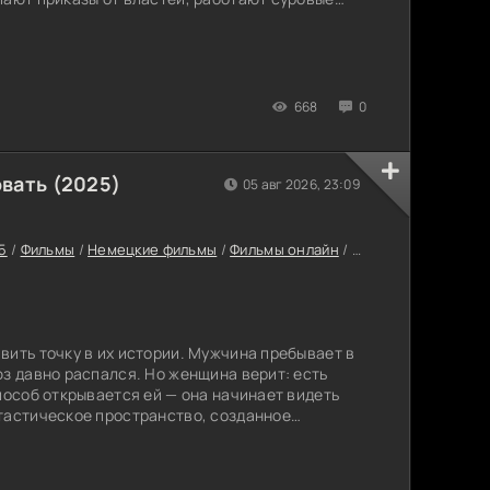
мать за секунды. Каждый из добровольцев
о что верил раньше. С каждым милем,
нее понять, что правильно, а что нет. Готовы ли
668
0
вать (2025)
05 авг 2026, 23:09
5
/
Фильмы
/
Немецкие фильмы
/
Фильмы онлайн
/
Последние фильмы
вить точку в их истории. Мужчина пребывает в
юз давно распался. Но женщина верит: есть
пособ открывается ей — она начинает видеть
тастическое пространство, созданное
 героиня обнаруживает там всё, что он когда-
бродит по лабиринтам его воспоминаний,
ы и болезненные моменты их общего прошлого.