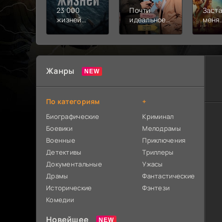
23 000
Почти
Заст
жизней
идеальное
меня
(2026)
предложение
почу
(2026)
(2025
Жанры
По категориям
+
Биографические
Криминал
Боевики
Мелодрамы
Военные
Приключения
Детективы
Триллеры
Документальные
Ужасы
Драмы
Фантастические
Исторические
Фэнтези
Комедии
Новейшее