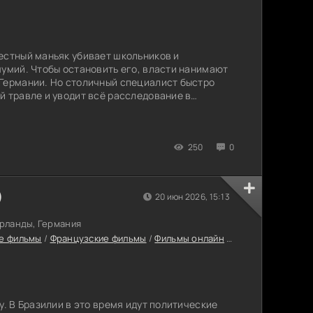
естный маньяк убивает школьников и
мумий. Чтобы остановить его, власти нанимают
Германии. Но столичный специалист быстро
й травле и уводит всё расследование в
ит истинную картину, — местный детектив
аются в его предположениях, он всеми силами
 выйти на след убийцы раньше, чем в городе
250
0
)
20 июн 2026, 15:13
рланды, Германия
е фильмы
/
Французские фильмы
/
Фильмы онлайн
/
Фильмы 2026
/
Но
у. В Бразилии в это время идут политические