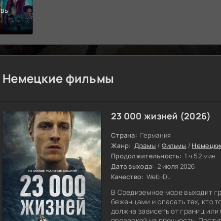
авь
вствовать
)
Немецкие фильмы
23 000 жизней (2026)
Страна:
Германия
Жанр:
Драмы
/
Фильмы
/
Немецки
Продолжительность:
1 ч 52 мин
Дата выхода:
2 июля 2026
Качество:
Web-DL
В Средиземное море выходит гр
беженцами и спасать тех, кто т
должна зависеть от границ или
проверкой на прочность. Посту