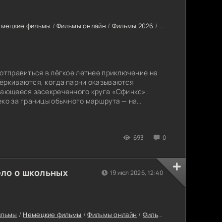
мецкие фильмы
/
Фильмы онлайн
/
Фильмы 2026
/
Последние фильмы
 отправиться в лёгкое летнее приключение на
чёркиваются, когда парни оказываются
сающееся засекреченного круга «Сфинкс».
еко за границы обычного маршрута — на
ок Макатао, который носит название «Мёртвый
реди старых загадок и жутких стечений
мо выяснить, что прячет этот остров и кто
693
0
ело о школьных
19 июл 2026, 12:40
ильмы
/
Немецкие фильмы
/
Фильмы онлайн
/
Фильмы 2026
/
Популярн