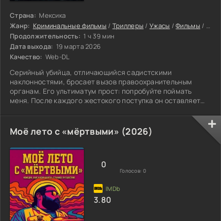
Страна:
Мексика
Жанр:
Криминальные фильмы
/
Триллеры
/
Ужасы
/
Фильмы
/
Фил
Продолжительность:
1 ч 39 мин
Дата выхода:
19 марта 2026
Качество:
Web-DL
Серийный убийца, отличающийся садистскими
наклонностями, бросает вызов правоохранительным
органам. Его ультиматум прост: попробуйте поймать
меня. После каждого жестокого поступка он оставляет
подсказку — бумажную фигурку зайца. Это превращает
поимку из рутинной работы в интеллектуальный поединок.
Моё лето с «мёртвыми» (2026)
0
Голосов:
0
3.80