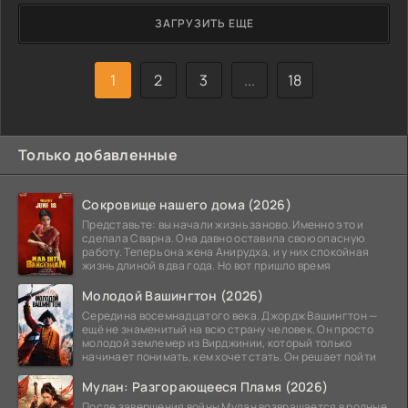
пришёл не только ради лечения. Он всё глубже
ЗАГРУЗИТЬ ЕЩЕ
внедряется в их повседневность и поступает так, словно
намерен завладеть домом. Насколько далеко он готов
пойти, чтобы занять место,
1
2
3
...
18
Только добавленные
Сокровище нашего дома (2026)
Представьте: вы начали жизнь заново. Именно это и
сделала Сварна. Она давно оставила свою опасную
работу. Теперь она жена Анирудха, и у них спокойная
жизнь длиной в два года. Но вот пришло время
Молодой Вашингтон (2026)
Середина восемнадцатого века. Джордж Вашингтон —
ещё не знаменитый на всю страну человек. Он просто
молодой землемер из Вирджинии, который только
начинает понимать, кем хочет стать. Он решает пойти
Мулан: Разгорающееся Пламя (2026)
После завершения войны Мулан возвращается в родные