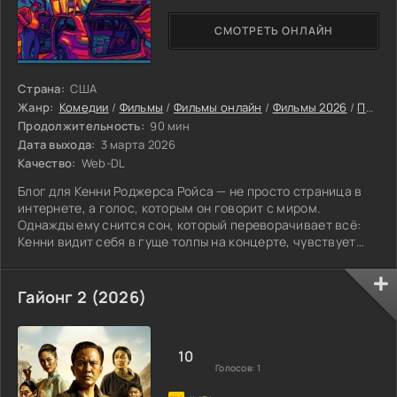
СМОТРЕТЬ ОНЛАЙН
Страна:
США
Жанр:
Комедии
/
Фильмы
/
Фильмы онлайн
/
Фильмы 2026
/
Последние фильмы 2026
Продолжительность:
90 мин
Дата выхода:
3 марта 2026
Качество:
Web-DL
Блог для Кенни Роджерса Ройса — не просто страница в
интернете, а голос, которым он говорит с миром.
Однажды ему снится сон, который переворачивает всё:
Кенни видит себя в гуще толпы на концерте, чувствует
вибрации гитар и басов.
Гайонг 2 (2026)
10
Голосов:
1