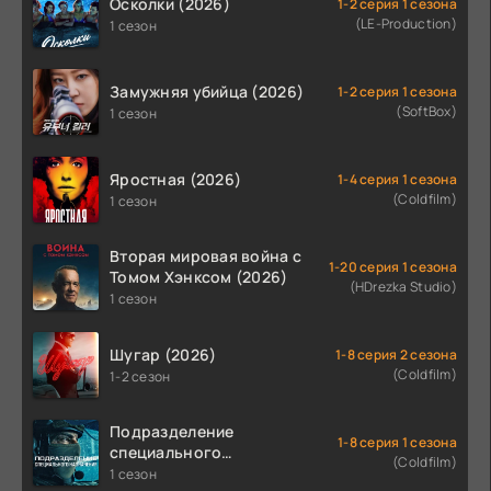
Осколки (2026)
1-2 серия 1 сезона
(LE-Production)
1 сезон
Замужняя убийца (2026)
1-2 серия 1 сезона
(SoftBox)
1 сезон
Яростная (2026)
1-4 серия 1 сезона
(Coldfilm)
1 сезон
Вторая мировая война с
1-20 серия 1 сезона
Томом Хэнксом (2026)
(HDrezka Studio)
1 сезон
Шугар (2026)
1-8 серия 2 сезона
(Coldfilm)
1-2 сезон
Подразделение
1-8 серия 1 сезона
специального
(Coldfilm)
назначения (2026)
1 сезон