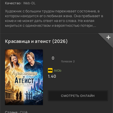
Качество:
Web-DL
Художник с большим трудом переживает состояние, в
котором находится его любимая жена. Она пребывает в
коме и не может дать ответ на его слова. Не желая
мириться с одиночеством и вероятностью потери,
мужчина узнаёт о таинственном препарате. Это средство
позволяет ему контактировать с супругой. Каждый такой
разговор дарит надежду и возвращает ощущение прежней
Красавица и атеист (2026)
близости, но одновременно усиливает его привязанность
к веществу. Со временем художник всё сильнее уходит в
иллюзорный мир, рискуя утратить
0
Голосов:
2
1.40
СМОТРЕТЬ ОНЛАЙН
Страна:
США