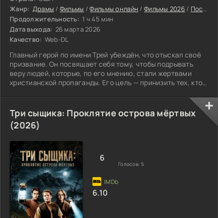
Жанр:
Драмы
/
Фильмы
/
Фильмы онлайн
/
Фильмы 2026
/
Последние фильмы 2026
Продолжительность:
1 ч 45 мин
Дата выхода:
26 марта 2026
Качество:
Web-DL
Главный герой по имени Трей убеждён, что отыскал своё
призвание. Он посвящает себя тому, чтобы подрывать
веру людей, которые, по его мнению, стали жертвами
христианской пропаганды. Его цель — принизить тех, кто
распространяет идеи о невидимом творце. Трей
демонстрирует впечатляющие знания науки и открыто
высказывает презрение к любым суевериям. Благодаря
Три сыщика: Проклятие острова мёртвых
этому он становится настоящей интернет-звездой.
(2026)
Однако всё меняется, когда он случайно встречает
девушку по имени Джевел. Эта встреча
6
Голосов:
5
6.10