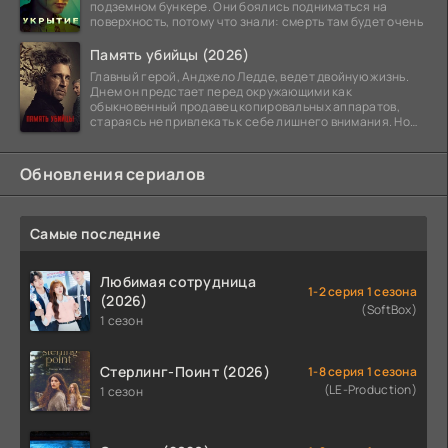
подземном бункере. Они боялись подниматься на
поверхность, потому что знали: смерть там будет очень
Память убийцы (2026)
Главный герой, Анджело Ледде, ведет двойную жизнь.
Днем он предстает перед окружающими как
обыкновенный продавец копировальных аппаратов,
стараясь не привлекать к себе лишнего внимания. Но
когда
Обновления сериалов
Самые последние
Любимая сотрудница
1-2 серия 1 сезона
(2026)
(SoftBox)
1 сезон
Стерлинг-Поинт (2026)
1-8 серия 1 сезона
(LE-Production)
1 сезон