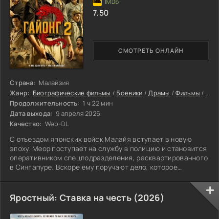
7.50
СМОТРЕТЬ ОНЛАЙН
Страна:
Малайзия
Жанр:
Биографические фильмы
/
Боевики
/
Драмы
/
Фильмы
/
Фил
Продолжительность:
1 ч 22 мин
Дата выхода:
9 апреля 2026
Качество:
Web-DL
С отъездом японских войск Малайя вступает в новую
эпоху. Меор поступает на службу в полицию и становится
оперативником спецподразделения, расквартированного
в Сингапуре. Вскоре ему поручают дело, которое
оказывается настоящим лабиринтом.
Яростный: Ставка на честь (2026)