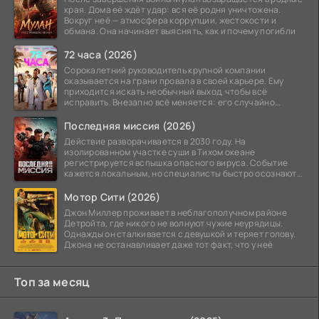
края. Дома её ждёт удар: вся её родня уничтожена.
Вокруг неё — атмосфера коррупции, жестокости и
обмана. Она начинает выяснять, как и почему погибли
72 часа (2026)
Сорокалетний руководитель крупной компании
оказывается на грани провала в своей карьере. Ему
приходится искать необычный выход, чтобы всё
исправить. Внезапно всё меняется: его случайно
добавляют в
Последняя миссия (2026)
Действие разворачивается в 2030 году. На
изолированном участке суши в Тихом океане
регистрируется вспышка опасного вируса. Событие
кажется локальным, но специалисты быстро осознают:
как только
Мотор Сити (2026)
Джон Миллер проживает в неблагополучном районе
Детройта, где никого не волнуют чужие неурядицы.
Однажды он сталкивается с девушкой и теряет голову.
Джона не останавливает даже тот факт, что у неё
Топ за месяц