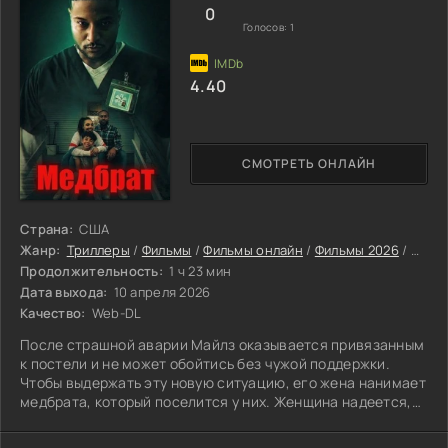
0
Голосов:
1
4.40
СМОТРЕТЬ ОНЛАЙН
Страна:
США
Жанр:
Триллеры
/
Фильмы
/
Фильмы онлайн
/
Фильмы 2026
/
Посл
Продолжительность:
1 ч 23 мин
Дата выхода:
10 апреля 2026
Качество:
Web-DL
После страшной аварии Майлз оказывается привязанным
к постели и не может обойтись без чужой поддержки.
Чтобы выдержать эту новую ситуацию, его жена нанимает
медбрата, который поселится у них. Женщина надеется,
что он поможет мужу поправиться и приведёт хозяйство в
порядок. Но скоро становится видно: новый сотрудник