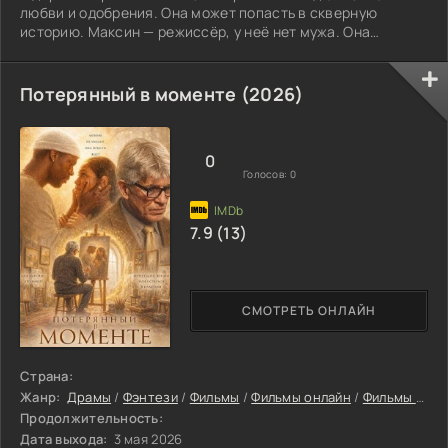
любви и одобрения. Она может попасть в скверную
историю. Максин — режиссёр, у неё нет мужа. Она
получает шанс, который бывает раз в жизни: её кино
может стать громким успехом. Но ей нужна крупная
фигура, звезда. И Хуэйя, восьмидесятилетняя бабушка,
Потерянный в моменте (2026)
всё держит в порядке. Она растит гусениц и грезит о
Мексике. Однако её сознание начинает меркнуть. Когда
она забывает что-то важное, их общий мир
0
Голосов:
0
7.9 (13)
СМОТРЕТЬ ОНЛАЙН
Страна:
Жанр:
Драмы
/
Фэнтези
/
Фильмы
/
Фильмы онлайн
/
Фильмы 2026
Продолжительность:
Дата выхода:
3 мая 2026