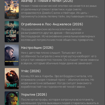
Аватар 3: Пламя и пепел (2025)
Новая глава космической эпопеи начинается в самых
отдаленных уголках галактики, куда смело
отправляются Джейк Салли и Нейтири. Их цель –
проникнуть сквозь пелену тайн, окутывающих планеты
системы
Ограбление в Лос-Анджелесе (2026)
Под шум океанских волн на элитных виллах
разыгрывается другая драма — бесшумная и
беспощадная. Исчезновение уникальных ювелирных
коллекций потрясло местное общество, превратив
побережье из курорта в
Настройщик (2026)
Ник с детства плохо слышит. Только вот эта
особенность сыграла с ним злую шутку наоборот: его
слух стал невероятно тонким. Он слышит такие нюансы
в звуках, которые обычные люди даже не замечают.
Утёс (2026)
Конец XIX века. Карибы. Эрсел Бодден считала, что
отвоевала у моря главный приз — обычную жизнь. Но
море ничего не забывает. Когда силуэт знакомого
корабля встаёт на горизонте её тихой гавани,
Укрытие (2026)
После катастрофы, которая затронула всю планету,
маленькая группа выживших людей старалась выжить в