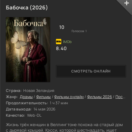
супруга тоже исчезла при таинственных
обстоятельствах. Оба героя хотят отомстить. Они
Бабочка (2026)
начинают жестоко избивать похитителей. Картина
насыщена боевыми искусствами и взрывами. Когда
разворачивается кровавая финальная битва, вы
10
замечаете: почти за два часа фильма едва
Голосов:
1
8.40
СМОТРЕТЬ ОНЛАЙН
Страна:
Новая Зеландия
Жанр:
Драмы
/
Фильмы
/
Фильмы онлайн
/
Фильмы 2026
/
Последние фильмы 2026
Продолжительность:
1 ч 37 мин
Дата выхода:
14 мая 2026
Качество:
Web-DL
Жизнь трёх женщин в Веллингтоне похожа на старый дом
с дырявой крышей. Кэсси, которой шестнадцать, ищет