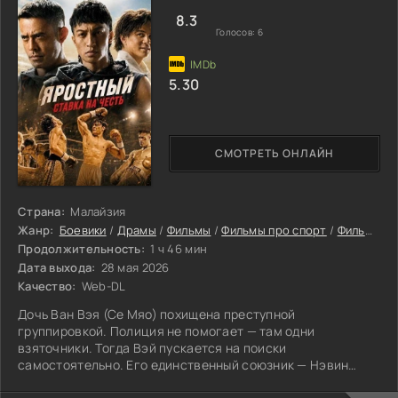
8.3
Голосов:
6
5.30
СМОТРЕТЬ ОНЛАЙН
Страна:
Малайзия
Жанр:
Боевики
/
Драмы
/
Фильмы
/
Фильмы про спорт
/
Фильмы онлайн
Продолжительность:
1 ч 46 мин
Дата выхода:
28 мая 2026
Качество:
Web-DL
Дочь Ван Вэя (Се Мяо) похищена преступной
группировкой. Полиция не помогает — там одни
взяточники. Тогда Вэй пускается на поиски
самостоятельно. Его единственный союзник — Нэвин
(Джо Таслим). Этот журналист не знает усталости, и его