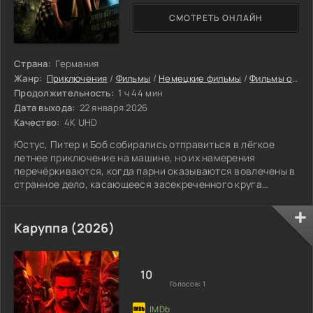
СМОТРЕТЬ ОНЛАЙН
Страна:
Германия
Жанр:
Приключения
/
Фильмы
/
Немецкие фильмы
/
Фильмы онлайн
Продолжительность:
1 ч 44 мин
Дата выхода:
22 января 2026
Качество:
4K UHD
Юстус, Питер и Боб собирались отправиться в лёгкое
летнее приключение на машине, но их намерения
перечёркиваются, когда парни оказываются вовлечены в
странное дело, касающееся засекреченного круга
«Сфинкс». Разбирательство уносит их далеко за границы
обычного маршрута — на проклятый вулканический
участок Макатао, который носит название «Мёртвый
Каруппа (2026)
остров». По сложным тропам, среди старых загадок и
жутких стечений обстоятельств, героям необходимо
выяснить, что прячет этот остров и кто стоит во
10
Голосов:
1