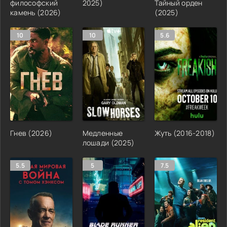
философский
2025)
Тайный орден
камень (2026)
(2025)
10
10
5.6
Гнев (2026)
Медленные
Жуть (2016-2018)
лошади (2025)
5.5
5
7.5