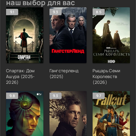
наш выбор для вас
9.1
9.3
8.5
Спартак: Дом
Гангстерленд
Рыцарь Семи
Ашура (2025-
(2025)
Королевств
2026)
(2026)
9.8
9.3
9.7