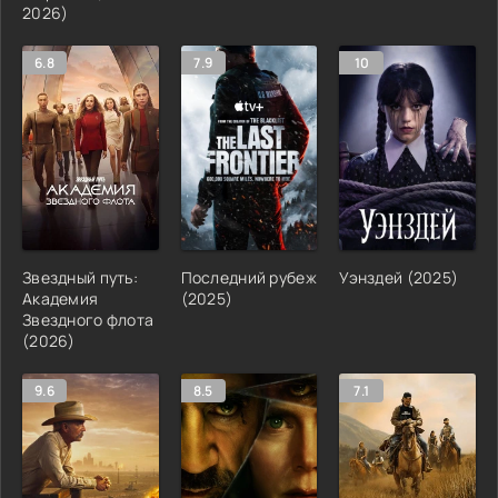
2026)
6.8
7.9
10
Звездный путь:
Последний рубеж
Уэнздей (2025)
Академия
(2025)
Звездного флота
(2026)
9.6
8.5
7.1