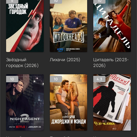
5
10
10
Звёздный
Лихачи (2025)
Цитадель (2023-
городок (2026)
2026)
10
10
4.3