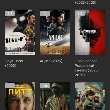
(2025-2026)
8.3
10
8.6
Паук-Нуар
Андор (2025)
Сорвиголова:
(2026)
Рожденный
заново (2025-
2026)
7.1
8.8
10