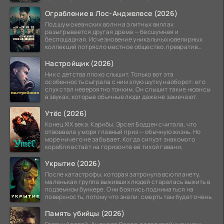
системы
Ограбление в Лос-Анджелесе (2026)
Под шум океанских волн на элитных виллах
разыгрывается другая драма — бесшумная и
беспощадная. Исчезновение уникальных ювелирных
коллекций потрясло местное общество, превратив
побережье из курорта в
Настройщик (2026)
Ник с детства плохо слышит. Только вот эта
особенность сыграла с ним злую шутку наоборот: его
слух стал невероятно тонким. Он слышит такие нюансы
в звуках, которые обычные люди даже не замечают.
Утёс (2026)
Конец XIX века. Карибы. Эрсел Бодден считала, что
отвоевала у моря главный приз — обычную жизнь. Но
море ничего не забывает. Когда силуэт знакомого
корабля встаёт на горизонте её тихой гавани,
Укрытие (2026)
После катастрофы, которая затронула всю планету,
маленькая группа выживших людей старалась выжить в
подземном бункере. Они боялись подниматься на
поверхность, потому что знали: смерть там будет очень
Память убийцы (2026)