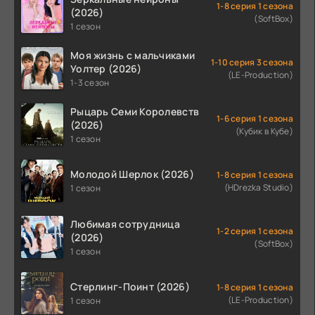
1-8 серия 1 сезона
(2026)
(SoftBox)
1 сезон
Моя жизнь с мальчиками
1-10 серия 3 сезона
Уолтер (2026)
(LE-Production)
1-3 сезон
Рыцарь Семи Королевств
1-6 серия 1 сезона
(2026)
(Кубик в Кубе)
1 сезон
Молодой Шерлок (2026)
1-8 серия 1 сезона
(HDrezka Studio)
1 сезон
Любимая сотрудница
1-2 серия 1 сезона
(2026)
(SoftBox)
1 сезон
Стерлинг-Поинт (2026)
1-8 серия 1 сезона
(LE-Production)
1 сезон