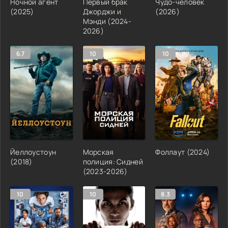
Ночной агент
Первый брак
Чудо-человек
(2025)
Джорджи и
(2026)
Мэнди (2024-
2026)
6.7
10
10
Йеллоустоун
Морская
Фоллаут (2024)
(2018)
полиция: Сидней
(2023-2026)
10
10
8.3