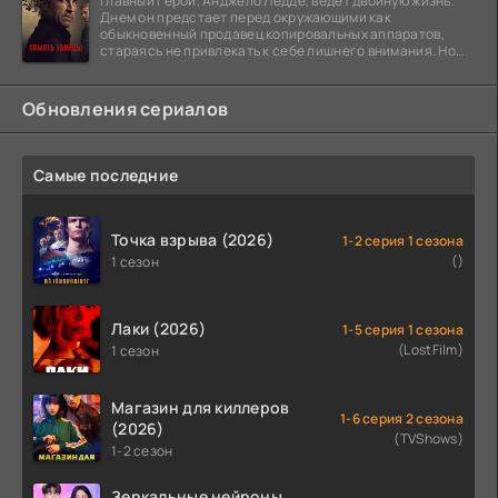
Главный герой, Анджело Ледде, ведет двойную жизнь.
Днем он предстает перед окружающими как
обыкновенный продавец копировальных аппаратов,
стараясь не привлекать к себе лишнего внимания. Но
когда
Обновления сериалов
Самые последние
Точка взрыва (2026)
1-2 серия 1 сезона
()
1 сезон
Лаки (2026)
1-5 серия 1 сезона
(LostFilm)
1 сезон
Магазин для киллеров
1-6 серия 2 сезона
(2026)
(TVShows)
1-2 сезон
Зеркальные нейроны