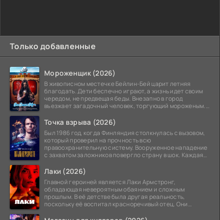
Только добавленные
Мороженщик (2026)
В живописном местечке Бейлин-Бей царит летняя
благодать. Дети беспечно играют, а жизнь идет своим
чередом, не предвещая беды. Внезапно в город
въезжает загадочный человек, торгующий мороженым.
Его
Точка взрыва (2026)
Был 1986 год, когда Финляндия столкнулась с вызовом,
который проверил на прочность всю
правоохранительную систему. Вооруженное нападение
с захватом заложников повергло страну в шок. Каждая
минута той
Лаки (2026)
Главной героиней является Лаки Армстронг,
обладающая невероятным обаянием и сложным
прошлым. В её детстве была другая реальность,
поскольку её воспитал красноречивый отец. Они
постоянно перемещались,