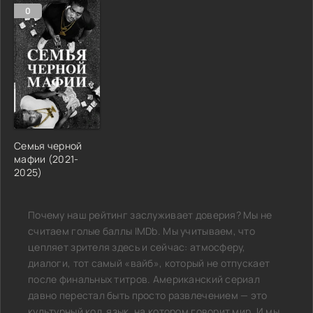
0
Семья черной
мафии (2021-
2025)
Почему наш рейтинг заслуживает доверия? Мы не
считаем голые баллы IMDb. Мы учитываем, что
цепляет зрителя здесь и сейчас: атмосферу,
диалоги, тот самый «вайб», который не отпускает
после финальных титров. Американский сериал
давно перестал быть просто развлечением — это
культурный код, язык, на котором говорит мир. И мы