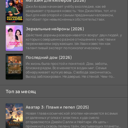
Магазин для киллеров (2026)
Джи Ан едва начинает учёбу в колледже, как её
накрывает страшная новость: Чон Джин Ман, тот, кто
был для неё опорой и самым преданным человеком,
погибает при невыясненных обстоятельствах.
Зеркальные нейроны (2026)
Действие дорамы разворачивается вокруг двух людей, у
которых совершенно разное отношение к чувствам и
переживаниям окружающих. Ын Хван известен как
талантливый эксперт по психологическому
Последний дом (2026)
Их жизнь была простой и понятной. Дом, заботы,
близкие рядом. Все меняется в один миг. Семья
обнаруживает жуткую вещь. Свобода закончилась.
Выход заблокирован. Не дверью. Не стеной. Чем-то
невидимым.
Топ за месяц
Аватар 3: Пламя и пепел (2025)
Новая глава космической эпопеи начинается в самых
отдаленных уголках галактики, куда смело
отправляются Джейк Салли и Нейтири. Их цель –
проникнуть сквозь пелену тайн, окутывающих планеты