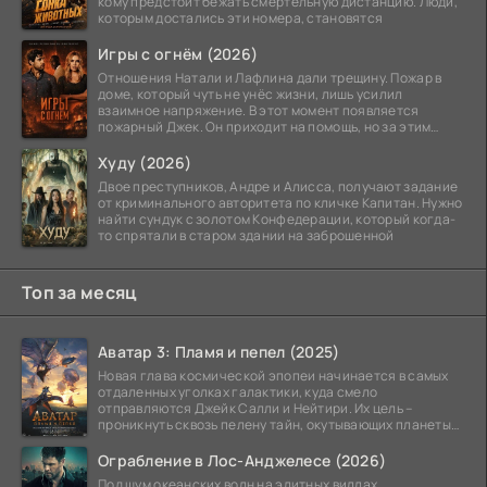
кому предстоит бежать смертельную дистанцию. Люди,
которым достались эти номера, становятся
Игры с огнём (2026)
Отношения Натали и Лафлина дали трещину. Пожар в
доме, который чуть не унёс жизни, лишь усилил
взаимное напряжение. В этот момент появляется
пожарный Джек. Он приходит на помощь, но за этим
стоит его
Худу (2026)
Двое преступников, Андре и Алисса, получают задание
от криминального авторитета по кличке Капитан. Нужно
найти сундук с золотом Конфедерации, который когда-
то спрятали в старом здании на заброшенной
Топ за месяц
Аватар 3: Пламя и пепел (2025)
Новая глава космической эпопеи начинается в самых
отдаленных уголках галактики, куда смело
отправляются Джейк Салли и Нейтири. Их цель –
проникнуть сквозь пелену тайн, окутывающих планеты
системы
Ограбление в Лос-Анджелесе (2026)
Под шум океанских волн на элитных виллах