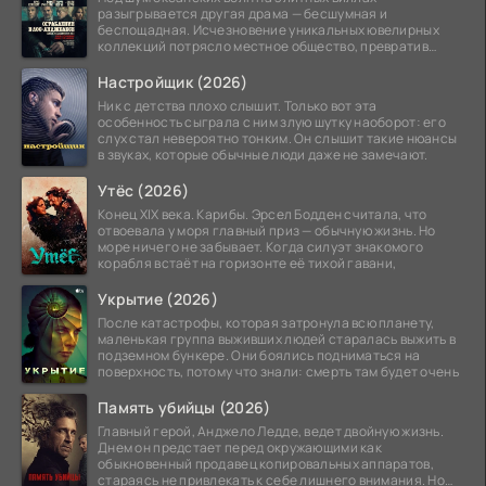
разыгрывается другая драма — бесшумная и
беспощадная. Исчезновение уникальных ювелирных
коллекций потрясло местное общество, превратив
побережье из курорта в
Настройщик (2026)
Ник с детства плохо слышит. Только вот эта
особенность сыграла с ним злую шутку наоборот: его
слух стал невероятно тонким. Он слышит такие нюансы
в звуках, которые обычные люди даже не замечают.
Утёс (2026)
Конец XIX века. Карибы. Эрсел Бодден считала, что
отвоевала у моря главный приз — обычную жизнь. Но
море ничего не забывает. Когда силуэт знакомого
корабля встаёт на горизонте её тихой гавани,
Укрытие (2026)
После катастрофы, которая затронула всю планету,
маленькая группа выживших людей старалась выжить в
подземном бункере. Они боялись подниматься на
поверхность, потому что знали: смерть там будет очень
Память убийцы (2026)
Главный герой, Анджело Ледде, ведет двойную жизнь.
Днем он предстает перед окружающими как
обыкновенный продавец копировальных аппаратов,
стараясь не привлекать к себе лишнего внимания. Но