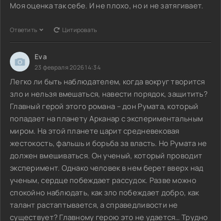
Моя оценка так себе. И не плохо, но и не затягивает.
Ответить
Цитировать
Eva
23 февраля 2026 14:34
Легко ли быть наблюдателем, когда вокруг творится
зло и нельзя вмешаться, навести порядок, защитить?
Главный герой этого романа – дон Румата, который
попадает на планету Арканар с экспериментальным
миром. На этой планете царит средневековая
жестокость, фальшь и борьба за власть. Но Румата не
должен вмешиваться. Он ученый, который проводит
эксперимент. Однако человек в нем берет вверх над
ученым, сердце побеждает рассудок. Разве можно
спокойно наблюдать, как зло побеждает добро, как
талант растаптывается, а справедливости не
существует? Главному герою это не удается… Трудно