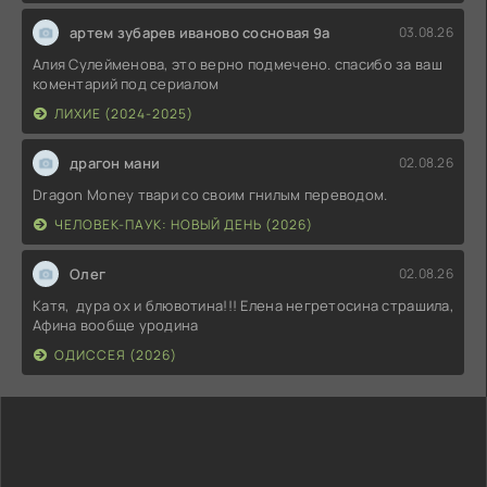
артем зубарев иваново сосновая 9а
03.08.26
Алия Сулейменова, это верно подмечено. спасибо за ваш
коментарий под сериалом
ЛИХИЕ (2024-2025)
драгон мани
02.08.26
Dragon Money твари со своим гнилым переводом.
ЧЕЛОВЕК-ПАУК: НОВЫЙ ДЕНЬ (2026)
Олег
02.08.26
Катя, дура ох и блювотина!!! Елена негретосина страшила,
Афина вообще уродина
ОДИССЕЯ (2026)