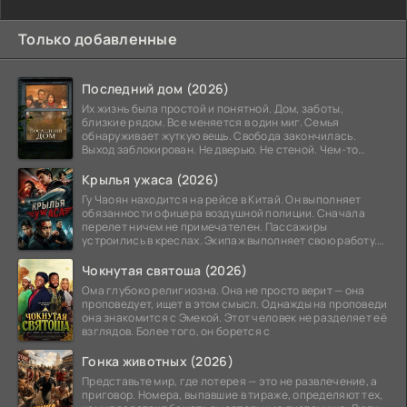
Только добавленные
Последний дом (2026)
Их жизнь была простой и понятной. Дом, заботы,
близкие рядом. Все меняется в один миг. Семья
обнаруживает жуткую вещь. Свобода закончилась.
Выход заблокирован. Не дверью. Не стеной. Чем-то
невидимым.
Крылья ужаса (2026)
Гу Чаоян находится на рейсе в Китай. Он выполняет
обязанности офицера воздушной полиции. Сначала
перелет ничем не примечателен. Пассажиры
устроились в креслах. Экипаж выполняет свою работу.
Лайнер
Чокнутая святоша (2026)
Ома глубоко религиозна. Она не просто верит — она
проповедует, ищет в этом смысл. Однажды на проповеди
она знакомится с Эмекой. Этот человек не разделяет её
взглядов. Более того, он борется с
Гонка животных (2026)
Представьте мир, где лотерея — это не развлечение, а
приговор. Номера, выпавшие в тираже, определяют тех,