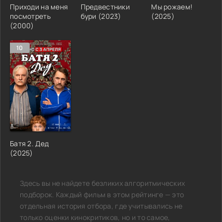
Приходи на меня
Предвестники
Мы рожаем!
посмотреть
бури (2023)
(2025)
(2000)
10
Батя 2. Дед
(2025)
Здесь вы не найдете безликих алгоритмических
подборок. Каждый фильм в этом рейтинге — это
отдельная история отбора, где учитывались не
только оценки кинокритиков, но и то самое,