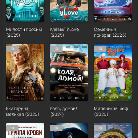
Милости просим
Клёвый УLove
Семейный
(2025)
(2025)
призрак (2025)
10
10
10
Екатерина
Коля, домой!
Маленький шеф
Великая (2025)
(2024)
(2025)
10
10
10