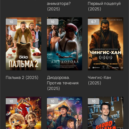
аниматора?
Первый поцелуй
(2025)
(2025)
10
10
6.7
Пальма 2 (2025)
Диодорова.
Чингис-Хан
Против течения
(2025)
(2025)
10
10
10