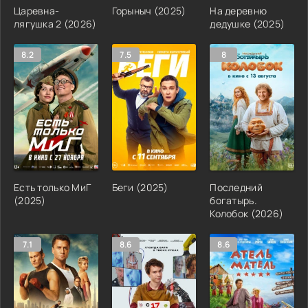
Царевна-
Горыныч (2025)
На деревню
лягушка 2 (2026)
дедушке (2025)
8.2
7.5
8
Есть только МиГ
Беги (2025)
Последний
(2025)
богатырь.
Колобок (2026)
7.1
8.6
8.6