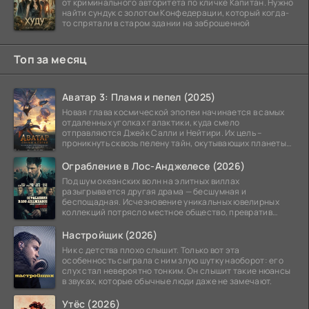
от криминального авторитета по кличке Капитан. Нужно
найти сундук с золотом Конфедерации, который когда-
то спрятали в старом здании на заброшенной
Топ за месяц
Аватар 3: Пламя и пепел (2025)
Новая глава космической эпопеи начинается в самых
отдаленных уголках галактики, куда смело
отправляются Джейк Салли и Нейтири. Их цель –
проникнуть сквозь пелену тайн, окутывающих планеты
системы
Ограбление в Лос-Анджелесе (2026)
Под шум океанских волн на элитных виллах
разыгрывается другая драма — бесшумная и
беспощадная. Исчезновение уникальных ювелирных
коллекций потрясло местное общество, превратив
побережье из курорта в
Настройщик (2026)
Ник с детства плохо слышит. Только вот эта
особенность сыграла с ним злую шутку наоборот: его
слух стал невероятно тонким. Он слышит такие нюансы
в звуках, которые обычные люди даже не замечают.
Утёс (2026)