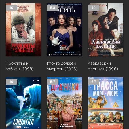
10
5.8
10
Прокляты и
Кто-то должен
Кавказский
забыты (1998)
умереть (2026)
пленник (1996)
10
5.7
6.7