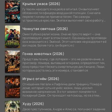
Крылья ужаса (2026)
Гу Чаоян находится на рейсе в Китай. Он выполняет
обязанности офицера воздушной полиции. Сначала
перелет ничем не примечателен. Пассажиры
устроились в креслах. Экипаж выполняет свою работу.
Лайнер
Чокнутая святоша (2026)
Ома глубоко религиозна. Она не просто верит — она
проповедует, ищет в этом смысл. Однажды на проповеди
она знакомится с Эмекой. Этот человек не разделяет её
взглядов. Более того, он борется с
Гонка животных (2026)
Представьте мир, где лотерея — это не развлечение, а
приговор. Номера, выпавшие в тираже, определяют тех,
кому предстоит бежать смертельную дистанцию. Люди,
которым достались эти номера, становятся
Игры с огнём (2026)
Отношения Натали и Лафлина дали трещину. Пожар в
доме, который чуть не унёс жизни, лишь усилил
взаимное напряжение. В этот момент появляется
пожарный Джек. Он приходит на помощь, но за этим
стоит его
Худу (2026)
Двое преступников, Андре и Алисса, получают задание