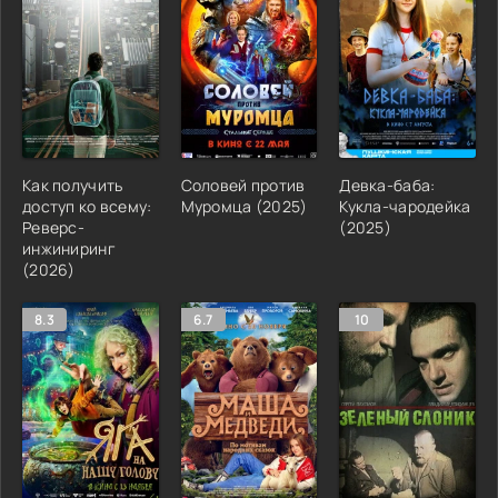
Как получить
Соловей против
Девка-баба:
доступ ко всему:
Муромца (2025)
Кукла-чародейка
Реверс-
(2025)
инжиниринг
(2026)
8.3
6.7
10