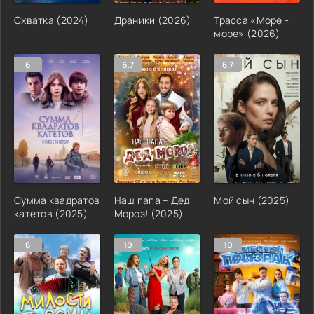
Схватка (2024)
Драники (2026)
Трасса «Море -
море» (2026)
6
6.7
6.7
Сумма квадратов
Наш папа – Дед
Мой сын (2025)
катетов (2025)
Мороз! (2025)
6
10
10