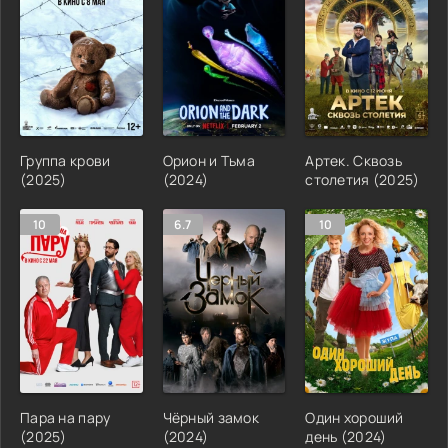
Группа крови
Орион и Тьма
Артек. Сквозь
(2025)
(2024)
столетия (2025)
10
6.7
10
Пара на пару
Чёрный замок
Один хороший
(2025)
(2024)
день (2024)