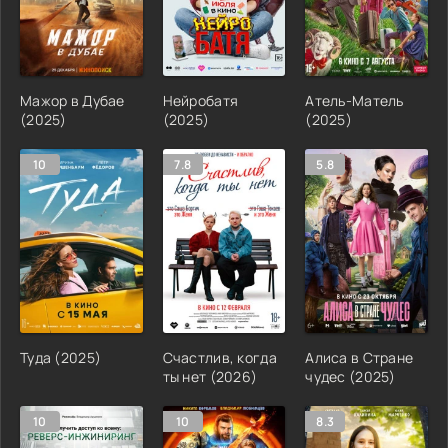
Мажор в Дубае
Нейробатя
Атель-Матель
(2025)
(2025)
(2025)
10
7.8
5.8
Туда (2025)
Счастлив, когда
Алиса в Стране
ты нет (2026)
чудес (2025)
10
10
8.3