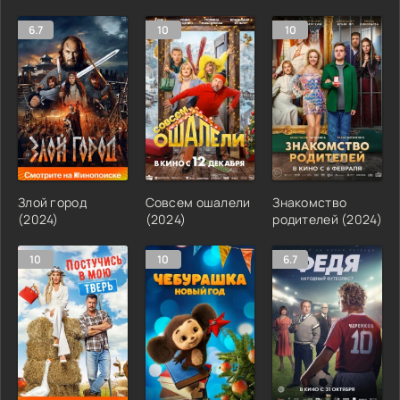
6.7
10
10
Злой город
Совсем ошалели
Знакомство
(2024)
(2024)
родителей (2024)
10
10
6.7