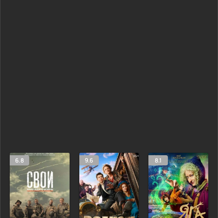
6.8
9.6
8.1