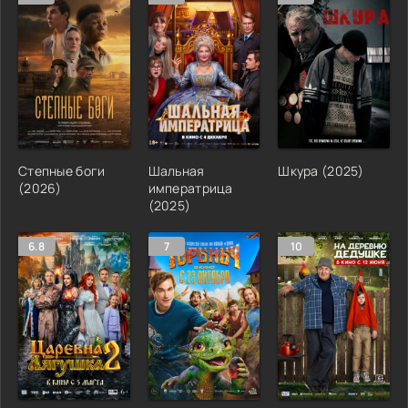
Степные боги
Шальная
Шкура (2025)
(2026)
императрица
(2025)
6.8
7
10