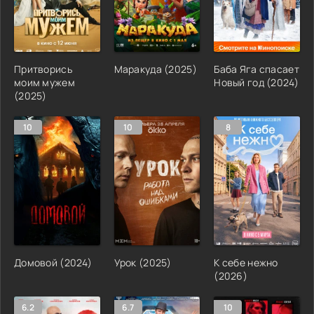
Притворись
Маракуда (2025)
Баба Яга спасает
моим мужем
Новый год (2024)
(2025)
10
10
8
Домовой (2024)
Урок (2025)
К себе нежно
(2026)
6.2
6.7
10