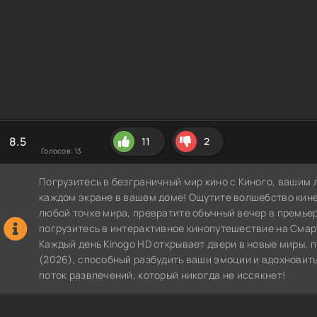
8.5
11
2
Голосов:
13
Погрузитесь в безграничный мир кино с Киного, вашим 
каждом экране в вашем доме! Ощутите волшебство кин
любой точке мира, превратите обычный вечер в премье
погрузитесь в интерактивное кинопутешествие на СмартТВ
Каждый день Kinogo HD открывает двери в новые миры,
(2026), способный разбудить ваши эмоции и вдохновить
поток развлечений, который никогда не иссякнет!