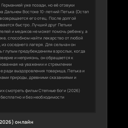
 Германией уже позади, но её отзвуки
на Дальнем Востоке 10-летний Петька (Остап
возвращается его отец. После долгой
ывается быстро. Лучший друг Петьки
телей и медиков не может помочь ребенку, а
веке, способном найти лекарство от любой
 из соседнего лагеря. Для сельчан он
ть глупым предубеждениям взрослых, когда
еверие и неприязнь, он обращается к
нованная на уважении и стремлении
ие ради выздоровления товарища, Петька и
нами природы, древними сказаниями и
их смотреть фильм Степные боги (2026)
 бесплатно и без необходимости
2026) онлайн