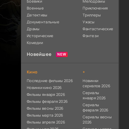
Боевики
Мелодрамы
Военные
Приключения
Детективы
Триллеры
Документальные
Ужасы
Драмы
Фантастические
Исторические
Фэнтези
Комедии
Новейшее
Кино
+
Последние фильмы 2026
Новинки
сериалов 2026
Новинки кино 2026
Сериалы
Фильмы января 2026
января 2026
Фильмы февраля 2026
Сериалы
Фильмы весны 2026
февраля 2026
Фильмы марта 2026
Сериалы весны
Фильмы апреля 2026
2026