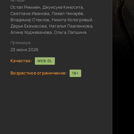
Актёры:
Остап Риммен, Джунсуке Киносита,
Светлана Иванова, Павел Чинарёв,
Владимир Стеклов, Никита Кологривый,
Дарья Екамасова, Наталья Павленкова,
Алина Ходжеванова, Ольга Лапшина
Премьера:
23 июня 2026
Качество:
WEB-DL
Возрастное ограничение:
18+