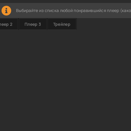
Выбирайте из списка любой понравившийся плеер (како
леер 2
Плеер 3
Трейлер