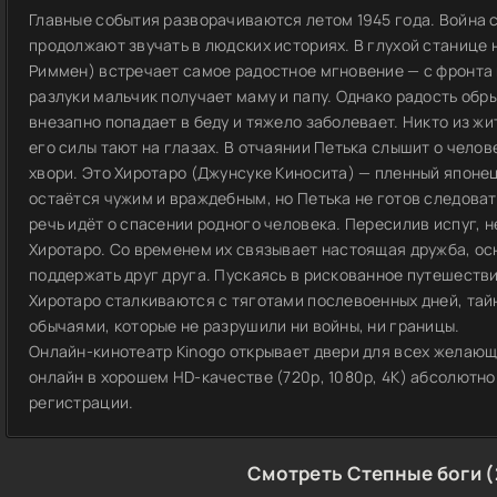
Главные события разворачиваются летом 1945 года. Война с
продолжают звучать в людских историях. В глухой станице 
Риммен) встречает самое радостное мгновение — с фронта 
разлуки мальчик получает маму и папу. Однако радость обр
внезапно попадает в беду и тяжело заболевает. Никто из жи
его силы тают на глазах. В отчаянии Петька слышит о чело
хвори. Это Хиротаро (Джунсуке Киносита) — пленный японец
остаётся чужим и враждебным, но Петька не готов следова
речь идёт о спасении родного человека. Пересилив испуг, н
Хиротаро. Со временем их связывает настоящая дружба, ос
поддержать друг друга. Пускаясь в рискованное путешеств
Хиротаро сталкиваются с тяготами послевоенных дней, тай
обычаями, которые не разрушили ни войны, ни границы.
Онлайн-кинотеатр Kinogo открывает двери для всех желающ
онлайн в хорошем HD-качестве (720p, 1080p, 4K) абсолютно
регистрации.
Смотреть Степные боги (