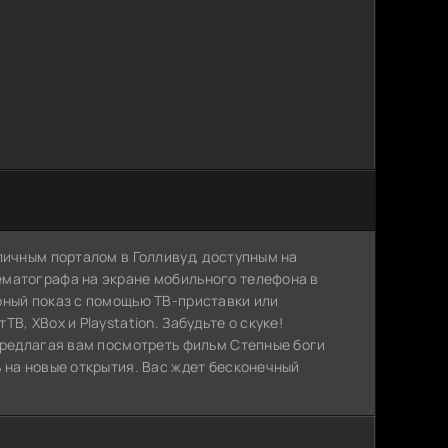
личным порталом в Голливуд, доступным на
ематографа на экране мобильного телефона в
рный показ с помощью ТВ-приставки или
, XBox и Playstation. Забудьте о скуке!
 предлагая вам посмотреть фильм Степные боги
 на новые открытия. Вас ждет бесконечный