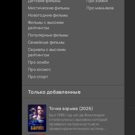
Детские фильмы
Про зомби
Мистические фильмы
Про маньяков
Новогодние фильмы
Фильмы с высоким
рейтингом
Популярные фильмы
Семейные фильмы
Сериалы с высоким
рейтингом
Про зомби
Про космос
Про спорт
Только добавленные
Точка взрыва (2026)
Был 1986 год, когда Финляндия
столкнулась с вызовом, который
проверил на прочность всю
правоохранительную систему.
Вооруженное нападение с захватом