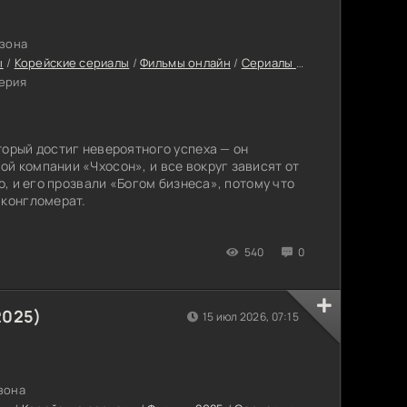
езона
ы
/
Корейские сериалы
/
Фильмы онлайн
/
Сериалы с высоким рейтингом
серия
торый достиг невероятного успеха — он
й компании «Чхосон», и все вокруг зависят от
Хо, и его прозвали «Богом бизнеса», потому что
 конгломерат.
540
0
2025)
15 июл 2026, 07:15
езона