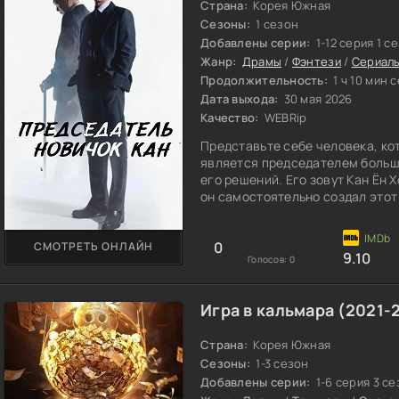
Страна:
Корея Южная
Сезоны:
1 сезон
Добавлены серии:
1-12 серия 1 с
Жанр:
Драмы
/
Фэнтези
/
Сериал
Продолжительность:
1 ч 10 мин 
Дата выхода:
30 мая 2026
Качество:
WEBRip
Представьте себе человека, ко
является председателем большо
его решений. Его зовут Кан Ён 
он самостоятельно создал этот
0
СМОТРЕТЬ ОНЛАЙН
9.10
Голосов:
0
Игра в кальмара (2021-
Страна:
Корея Южная
Сезоны:
1-3 сезон
Добавлены серии:
1-6 серия 3 с