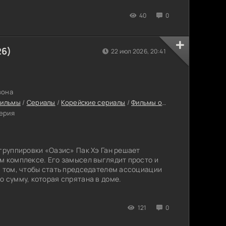
40
0
26)
22 июл 2026, 20:41
зона
фильмы
/
Сериалы
/
Корейские сериалы
/
Фильмы онлайн
/
Сериалы 20
серия
 группировки «Оазис» Пак Хэ Ган решает
м комплексе. Его замысел выглядит просто и
в том, чтобы стать председателем ассоциации
ю сумму, которая спрятана в доме.
121
0