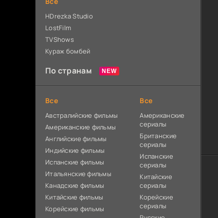
Все
HDrezka Studio
LostFilm
TVShows
Кураж бомбей
По странам
Все
Все
Австралийские фильмы
Американские
сериалы
Американские фильмы
Британские
Английские фильмы
сериалы
Индийские фильмы
Испанские
Испанские фильмы
сериалы
Итальянские фильмы
Китайские
Канадские фильмы
сериалы
Китайские фильмы
Корейские
сериалы
Корейские фильмы
Русские