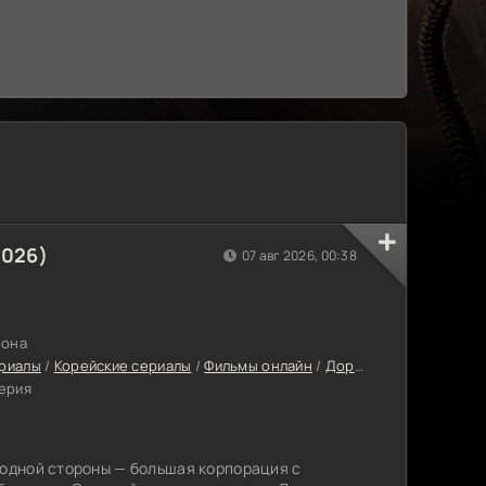
2026)
07 авг 2026, 00:38
зона
риалы
/
Корейские сериалы
/
Фильмы онлайн
/
Дорамы
/
Новинки сер
серия
 одной стороны — большая корпорация с