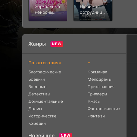
Зеркальные
Любимая
нейроны
сотрудница
(2026)
(2026)
Жанры
По категориям
+
Биографические
Криминал
Боевики
Мелодрамы
Военные
Приключения
Детективы
Триллеры
Документальные
Ужасы
Драмы
Фантастические
Исторические
Фэнтези
Комедии
Новейшее