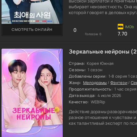
высокой зарплатой и понятным 
выбирает неизвестность. Она ид
которой говорят в деловых круг
звездой сцены, кумиром толпы.
творчеством. Знает все песни,
0
СМОТРЕТЬ ОНЛАЙН
7.70
Голосов:
0
Зеркальные нейроны (2
Страна:
Корея Южная
Сезоны:
1 сезон
Добавлены серии:
1-8 серия 1 се
Жанр:
Мелодрамы
/
Фэнтези
/
Се
Продолжительность:
1 час серия
Дата выхода:
4 июля 2026
Качество:
WEBRip
Действие дорамы разворачивает
разное отношение к чувствам 
как талантливый эксперт по пс