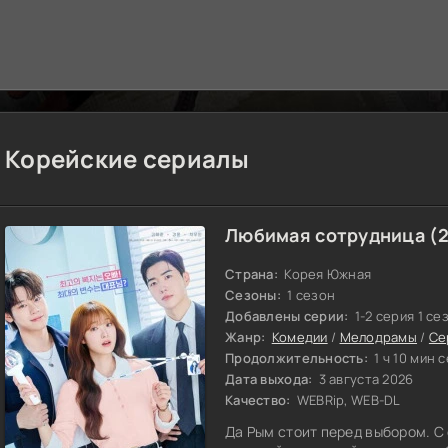
Корейские сериалы
Любимая сотрудница (
Страна:
Корея Южная
Сезоны:
1 сезон
Добавлены серии:
1-2 серия 1 се
Жанр:
Комедии
/
Мелодрамы
/
Се
Продолжительность:
1 ч 10 мин 
Дата выхода:
3 августа 2026
Качество:
WEBRip, WEB-DL
Да Рым стоит перед выбором. С