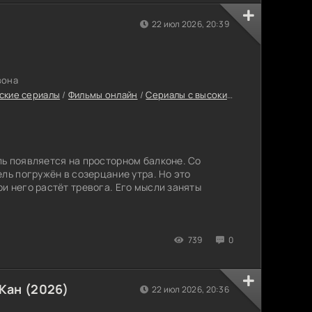
22 июл 2026, 20:39
зона
ские сериалы
/
Фильмы онлайн
/
Сериалы с высоким рейтингом
/
Дор
ь появляется на просторном балконе. Со
ль погружён в созерцание утра. Но это
и него растёт тревога. Его мысли заняты
739
0
Кан (2026)
22 июл 2026, 20:36