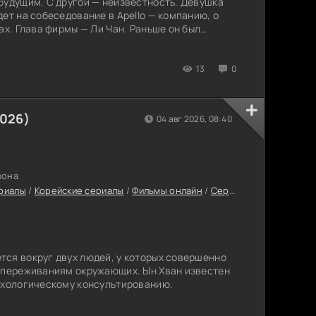
будущим. С другой — неизвестность. Девушка
ет на собеседование в Apello — компанию, о
ах. Глава фирмы — Ли Чан. Раньше он был
 Одиннадцать лет Да Рым следит за его
 помнит все интервью.
13
0
026)
04 авг 2026, 08:40
зона
риалы
/
Корейские сериалы
/
Фильмы онлайн
/
Сериалы с высоким рейтингом
ся вокруг двух людей, у которых совершенно
и переживаниям окружающих. Ын Хван известен
ихологическому консультированию.