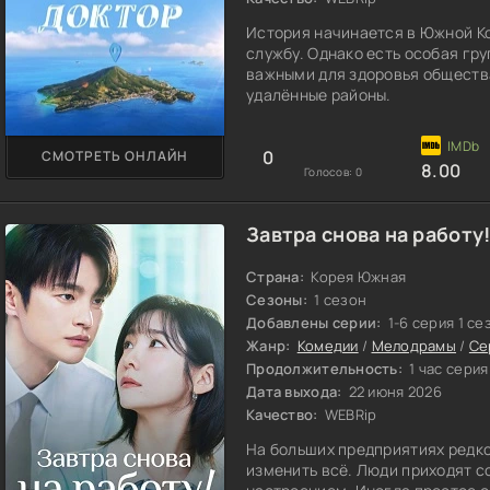
История начинается в Южной К
службу. Однако есть особая гр
важными для здоровья обществ
удалённые районы.
0
СМОТРЕТЬ ОНЛАЙН
8.00
Голосов:
0
Завтра снова на работу!
Страна:
Корея Южная
Сезоны:
1 сезон
Добавлены серии:
1-6 серия 1 се
Жанр:
Комедии
/
Мелодрамы
/
Се
Продолжительность:
1 час серия
Дата выхода:
22 июня 2026
Качество:
WEBRip
На больших предприятиях редко
изменить всё. Люди приходят с