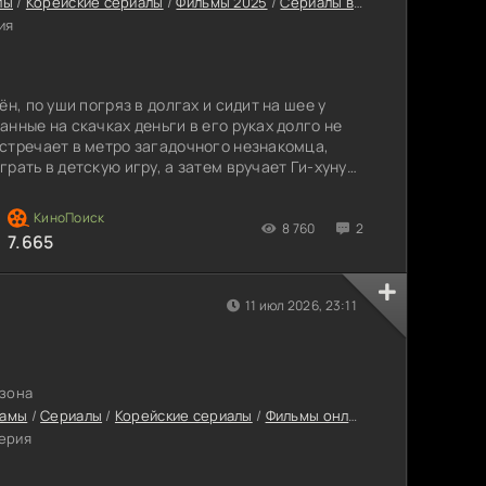
лы
/
Корейские сериалы
/
Фильмы 2025
/
Сериалы в 4K Ultra HD
/
Сери
ия
н, по уши погряз в долгах и сидит на шее у
нные на скачках деньги в его руках долго не
стречает в метро загадочного незнакомца,
рать в детскую игру, а затем вручает Ги-хуну
адость мужчины сменятся отчаянием, когда он
ым мужем собираются увезти его дочь в
с визитки и становится последним
8 760
2
7.665
11 июл 2026, 23:11
езона
амы
/
Сериалы
/
Корейские сериалы
/
Фильмы онлайн
/
Сериалы с вы
серия