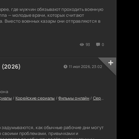
орее, где мужчин обязывают проходить военную
уппа — молодые врачи, которых считают
а. Вместо военных казарм они отправляются в
93
0
 (2026)
11 июл 2026, 23:02
зона
риалы
/
Корейские сериалы
/
Фильмы онлайн
/
Сериалы с высоким рейтингом
 задумываются, как обычные рабочие дни могут
о своими проблемами, привычками и