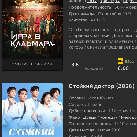
Жанр:
Драмы
/
Триллеры
/
Сериа
Продолжительность:
50 мин сер
Дата выхода:
17 сентября 2021
Качество:
4K UHD
Сон Ги-хун уже немолод, разведё
старенькой матери. Даже выигра
задерживаются, и однажды он в
который сначала предлагает сыг
немалую сумму и визитку. Но р
узнаёт, что бывшая жена с нов
8.5
СМОТРЕТЬ ОНЛАЙН
Америку. Он звонит по номеру 
8.00
Голосов:
53
Стойкий доктор (2026)
Страна:
Корея Южная
Сезоны:
1 сезон
Добавлены серии:
1-12 серия 1 с
Жанр:
Драмы
/
Комедии
/
Мелодр
Продолжительность:
1 ч 10 мин 
Дата выхода:
1 июня 2026
Качество:
WEBRip