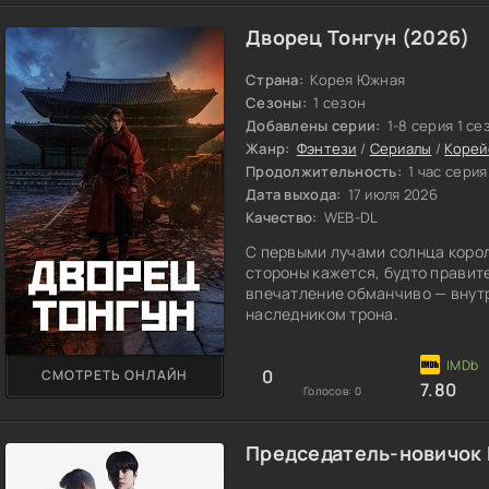
Дворец Тонгун (2026)
Страна:
Корея Южная
Сезоны:
1 сезон
Добавлены серии:
1-8 серия 1 се
Жанр:
Фэнтези
/
Сериалы
/
Корей
Продолжительность:
1 час серия
Дата выхода:
17 июля 2026
Качество:
WEB-DL
С первыми лучами солнца корол
стороны кажется, будто правите
впечатление обманчиво — внутр
наследником трона.
0
СМОТРЕТЬ ОНЛАЙН
7.80
Голосов:
0
Председатель-новичок 