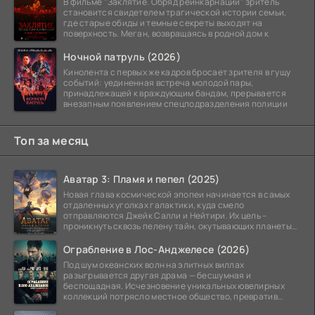
В фильме "Заклятие. Обряд реинкарнации" зритель
становится свидетелем трагической истории семьи,
где старые обиды и темные секреты выходят на
поверхность. Меган, возвращаясь в родной дом к
Ночной патруль (2026)
Кинолента с первых же кадров бросает зрителя в гущу
событий: уединенная встреча молодой пары,
принадлежащей к враждующим бандам, прерывается
внезапным появлением спецподразделения полиции
Топ за месяц
Аватар 3: Пламя и пепел (2025)
Новая глава космической эпопеи начинается в самых
отдаленных уголках галактики, куда смело
отправляются Джейк Салли и Нейтири. Их цель –
проникнуть сквозь пелену тайн, окутывающих планеты
системы
Ограбление в Лос-Анджелесе (2026)
Под шум океанских волн на элитных виллах
разыгрывается другая драма — бесшумная и
беспощадная. Исчезновение уникальных ювелирных
коллекций потрясло местное общество, превратив
побережье из курорта в