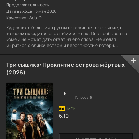
Продолжительность:
Дата выхода:
3 мая 2026
Качество:
Web-DL
Художник с большим трудом переживает состояние, в
котором находится его любимая жена. Она пребывает в
коме и не может дать ответ на его слова. Не желая
мириться с одиночеством и вероятностью потери,
мужчина узнаёт о таинственном препарате. Это средство
позволяет ему контактировать с супругой. Каждый такой
разговор дарит надежду и возвращает ощущение прежней
Три сыщика: Проклятие острова мёртвых
близости, но одновременно усиливает его привязанность
(2026)
к веществу. Со временем художник всё сильнее уходит в
иллюзорный мир, рискуя утратить
6
Голосов:
5
6.10