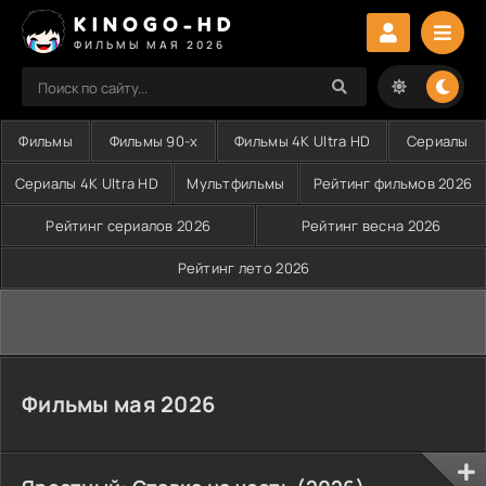
KINOGO-HD
ФИЛЬМЫ МАЯ 2026
Фильмы
Фильмы 90-х
Фильмы 4K Ultra HD
Сериалы
Сериалы 4K Ultra HD
Мультфильмы
Рейтинг фильмов 2026
Рейтинг сериалов 2026
Рейтинг весна 2026
Рейтинг лето 2026
Фильмы мая 2026