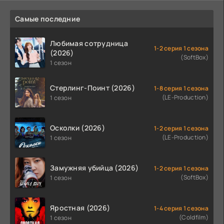
Самые последние
Любимая сотрудница
1-2 серия 1 сезона
(2026)
(SoftBox)
1 сезон
Стерлинг-Поинт (2026)
1-8 серия 1 сезона
(LE-Production)
1 сезон
Осколки (2026)
1-2 серия 1 сезона
(LE-Production)
1 сезон
Замужняя убийца (2026)
1-2 серия 1 сезона
(SoftBox)
1 сезон
Яростная (2026)
1-4 серия 1 сезона
(Coldfilm)
1 сезон