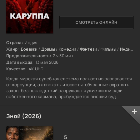
СМОТРЕТЬ ОНЛАЙН
Страна:
Индия
Жанр:
Боевики
/
Драмы
/
Комедии
/
Фэнтези
/
Фильмы
/
Индийские фильмы
Продолжительность:
2 ч 30 мин
Дата выхода:
13 мая 2026
Качество:
4K UHD
Когда мирская судебная система полностью разлагается
от коррупции, а адвокаты и юристы, обязанные охранять
закон, без последствий разрушают чужие жизни ради
собственного кармана, пробуждается высший суд.
Зной (2026)
5