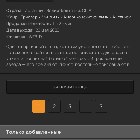
Страна:
Ирландия, Великобритания, США
Жанр:
Триллеры
/
Фильмы
/
Американские фильмы
/
Английские фильмы
Продолжительность:
1 ч 29 мин
Дата выхода:
26 мая 2026
Качество:
WEB-DL
Один спортивный агент, который уже много лет работает
в этом деле, сейчас пытается организовать для своего
клиента последний большой контракт. Игрок всё ещё
звезда — его все знают, любят, постоянно приглашают в
рекламу.
ЗАГРУЗИТЬ ЕЩЕ
1
2
3
...
7
Только добавленные