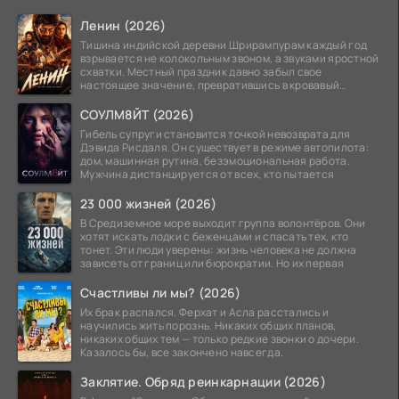
Ленин (2026)
Тишина индийской деревни Шрирампурам каждый год
взрывается не колокольным звоном, а звуками яростной
схватки. Местный праздник давно забыл свое
настоящее значение, превратившись в кровавый
ритуал.
СОУЛМ8ЙТ (2026)
Гибель супруги становится точкой невозврата для
Дэвида Рисдаля. Он существует в режиме автопилота:
дом, машинная рутина, безэмоциональная работа.
Мужчина дистанцируется от всех, кто пытается
23 000 жизней (2026)
В Средиземное море выходит группа волонтёров. Они
хотят искать лодки с беженцами и спасать тех, кто
тонет. Эти люди уверены: жизнь человека не должна
зависеть от границ или бюрократии. Но их первая
Счастливы ли мы? (2026)
Их брак распался. Ферхат и Асла расстались и
научились жить порознь. Никаких общих планов,
никаких общих тем — только редкие звонки о дочери.
Казалось бы, все закончено навсегда.
Заклятие. Обряд реинкарнации (2026)