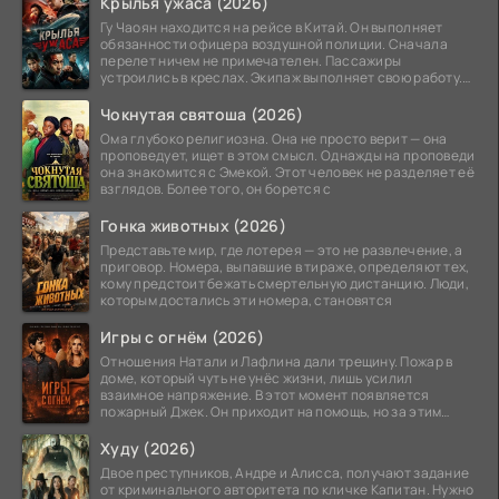
Крылья ужаса (2026)
Гу Чаоян находится на рейсе в Китай. Он выполняет
обязанности офицера воздушной полиции. Сначала
перелет ничем не примечателен. Пассажиры
устроились в креслах. Экипаж выполняет свою работу.
Лайнер
Чокнутая святоша (2026)
Ома глубоко религиозна. Она не просто верит — она
проповедует, ищет в этом смысл. Однажды на проповеди
она знакомится с Эмекой. Этот человек не разделяет её
взглядов. Более того, он борется с
Гонка животных (2026)
Представьте мир, где лотерея — это не развлечение, а
приговор. Номера, выпавшие в тираже, определяют тех,
кому предстоит бежать смертельную дистанцию. Люди,
которым достались эти номера, становятся
Игры с огнём (2026)
Отношения Натали и Лафлина дали трещину. Пожар в
доме, который чуть не унёс жизни, лишь усилил
взаимное напряжение. В этот момент появляется
пожарный Джек. Он приходит на помощь, но за этим
стоит его
Худу (2026)
Двое преступников, Андре и Алисса, получают задание
от криминального авторитета по кличке Капитан. Нужно