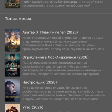
найти сундук с золотом Конфедерации, который когда-
то спрятали в старом здании на заброшенной
Топ за месяц
Аватар 3: Пламя и пепел (2025)
Новая глава космической эпопеи начинается в самых
отдаленных уголках галактики, куда смело
отправляются Джейк Салли и Нейтири. Их цель –
проникнуть сквозь пелену тайн, окутывающих планеты
системы
Ограбление в Лос-Анджелесе (2026)
Под шум океанских волн на элитных виллах
разыгрывается другая драма — бесшумная и
беспощадная. Исчезновение уникальных ювелирных
коллекций потрясло местное общество, превратив
побережье из курорта в
Настройщик (2026)
Ник с детства плохо слышит. Только вот эта
особенность сыграла с ним злую шутку наоборот: его
слух стал невероятно тонким. Он слышит такие нюансы
в звуках, которые обычные люди даже не замечают.
Утёс (2026)