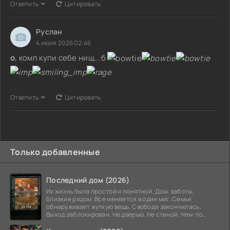
Ответить
Цитировать
Руслан
4 июля 2026 02:46
о
, комп купи себе нищ...б
Ответить
Цитировать
Только добавленные
Последний дом (2026)
Их жизнь была простой и понятной. Дом, заботы,
близкие рядом. Все меняется в один миг. Семья
обнаруживает жуткую вещь. Свобода закончилась.
Выход заблокирован. Не дверью. Не стеной. Чем-то
невидимым.