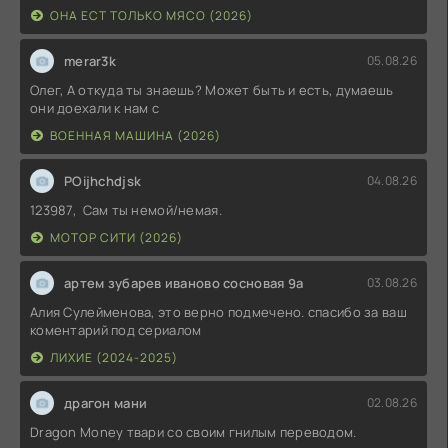
ОНА ЕСТ ТОЛЬКО МЯСО (2026)
merar3k
05.08.26
Олег, А откуда ты знаешь? Может быть и есть, думаешь
они доехали к нам с
ВОЕННАЯ МАШИНА (2026)
POijhchdjsk
04.08.26
123987, Сам ты немой/немая.
МОТОР СИТИ (2026)
артем зубарев иваново сосновая 9а
03.08.26
Алия Сулейменова, это верно подмечено. спасибо за ваш
коментарий под сериалом
ЛИХИЕ (2024-2025)
драгон мани
02.08.26
Dragon Money твари со своим гнилым переводом.