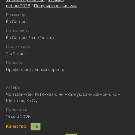
весны 2026
/
Популярные фильмы
Режиссёр:
Ён Сан-хо
Сценарист:
Ён Сан-хо, Чхве Гю-сок
Сколько идёт:
2 ч 2 мин
Перевод:
Профессиональный перевод
Актёры:
Чон Джи-хён, Ку Гё-хван, Чи Чхан-ук, Щин Хён-бин, Ким
Щин-нок, Ко Су
Премьера:
15 мая 2026
Качество:
TS