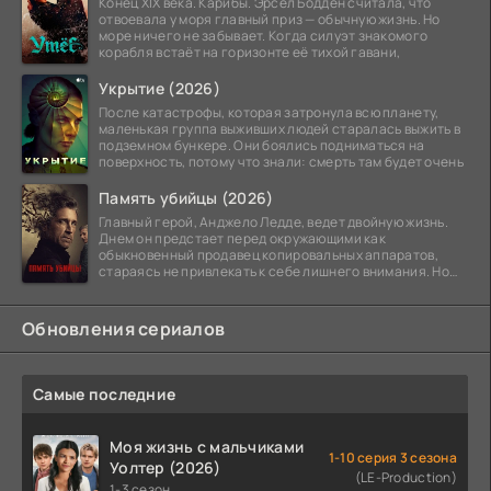
Конец XIX века. Карибы. Эрсел Бодден считала, что
отвоевала у моря главный приз — обычную жизнь. Но
море ничего не забывает. Когда силуэт знакомого
корабля встаёт на горизонте её тихой гавани,
Укрытие (2026)
После катастрофы, которая затронула всю планету,
маленькая группа выживших людей старалась выжить в
подземном бункере. Они боялись подниматься на
поверхность, потому что знали: смерть там будет очень
Память убийцы (2026)
Главный герой, Анджело Ледде, ведет двойную жизнь.
Днем он предстает перед окружающими как
обыкновенный продавец копировальных аппаратов,
стараясь не привлекать к себе лишнего внимания. Но
когда
Обновления сериалов
Самые последние
Моя жизнь с мальчиками
1-10 серия 3 сезона
Уолтер (2026)
(LE-Production)
1-3 сезон