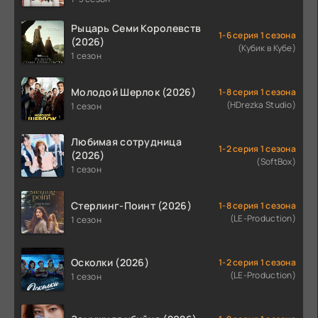
Рыцарь Семи Королевств
1-6 серия 1 сезона
(2026)
(Кубик в Кубе)
1 сезон
Молодой Шерлок (2026)
1-8 серия 1 сезона
(HDrezka Studio)
1 сезон
Любимая сотрудница
1-2 серия 1 сезона
(2026)
(SoftBox)
1 сезон
Стерлинг-Поинт (2026)
1-8 серия 1 сезона
(LE-Production)
1 сезон
Осколки (2026)
1-2 серия 1 сезона
(LE-Production)
1 сезон