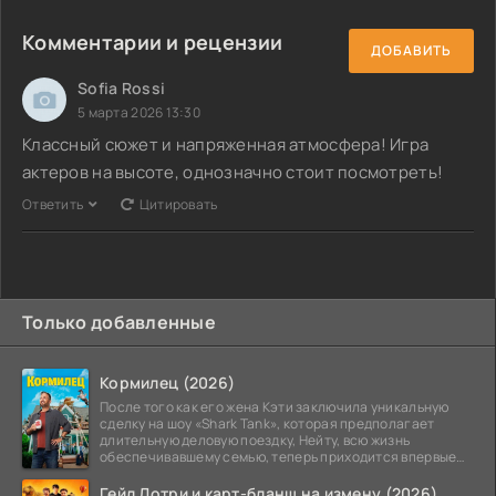
Комментарии и рецензии
ДОБАВИТЬ
Sofia Rossi
5 марта 2026 13:30
Классный сюжет и напряженная атмосфера! Игра
актеров на высоте, однозначно стоит посмотреть!
Ответить
Цитировать
Только добавленные
Кормилец (2026)
После того как его жена Кэти заключила уникальную
сделку на шоу «Shark Tank», которая предполагает
длительную деловую поездку, Нейту, всю жизнь
обеспечивавшему семью, теперь приходится впервые
стать
Гейл Дотри и карт-бланш на измену (2026)