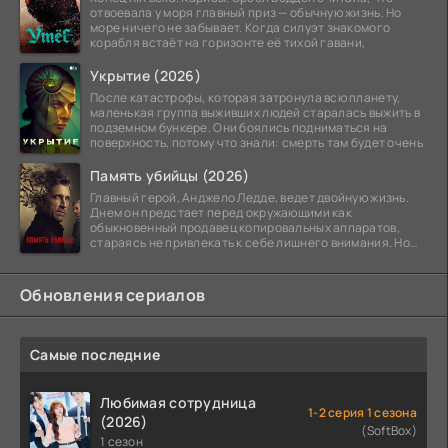
отвоевала у моря главный приз — обычную жизнь. Но
море ничего не забывает. Когда силуэт знакомого
корабля встаёт на горизонте её тихой гавани,
Укрытие (2026)
После катастрофы, которая затронула всю планету,
маленькая группа выживших людей старалась выжить в
подземном бункере. Они боялись подниматься на
поверхность, потому что знали: смерть там будет очень
Память убийцы (2026)
Главный герой, Анджело Ледде, ведет двойную жизнь.
Днем он предстает перед окружающими как
обыкновенный продавец копировальных аппаратов,
стараясь не привлекать к себе лишнего внимания. Но
когда
Обновления сериалов
Самые последние
Любимая сотрудница
1-2 серия 1 сезона
(2026)
(SoftBox)
1 сезон