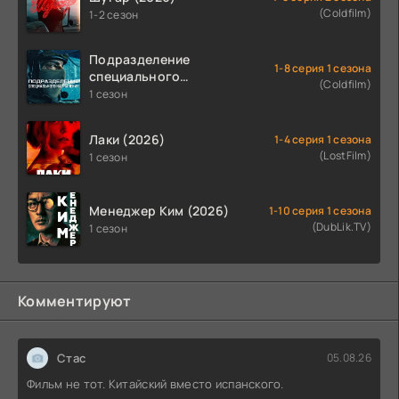
(Coldfilm)
1-2 сезон
Подразделение
1-8 серия 1 сезона
специального
(Coldfilm)
назначения (2026)
1 сезон
Лаки (2026)
1-4 серия 1 сезона
(LostFilm)
1 сезон
Менеджер Ким (2026)
1-10 серия 1 сезона
(DubLik.TV)
1 сезон
Комментируют
Стас
05.08.26
Фильм не тот. Китайский вместо испанского.