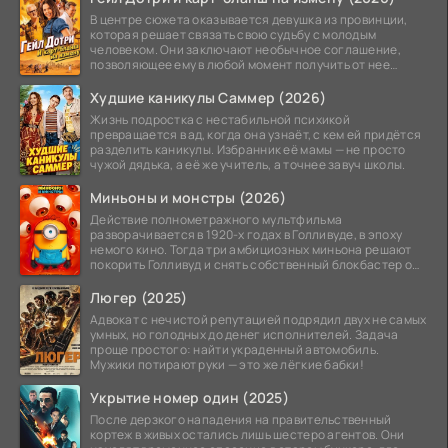
В центре сюжета оказывается девушка из провинции,
которая решает связать свою судьбу с молодым
человеком. Они заключают необычное соглашение,
позволяющее ему в любой момент получить от нее
прощение
Худшие каникулы Саммер (2026)
Жизнь подростка с нестабильной психикой
превращается в ад, когда она узнаёт, с кем ей придётся
разделить каникулы. Избранник её мамы — не просто
чужой дядька, а её же учитель, а точнее завуч школы.
Миньоны и монстры (2026)
Действие полнометражного мультфильма
разворачивается в 1920-х годах в Голливуде, в эпоху
немого кино. Тогда три амбициозных миньона решают
покорить Голливуд и снять собственный блокбастер о
монстрах.
Люгер (2025)
Адвокат с нечистой репутацией подрядил двух не самых
умных, но голодных до денег исполнителей. Задача
проще простого: найти украденный автомобиль.
Мужики потирают руки — это же лёгкие бабки!
Укрытие номер один (2025)
После дерзкого нападения на правительственный
кортеж в живых остались лишь шестеро агентов. Они