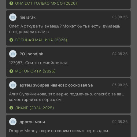
ОНА ЕСТ ТОЛЬКО МЯСО (2026)
merar3k
05.08.26
Олег, А откуда ты знаешь? Может быть и есть, думаешь
они доехали к нам с
ВОЕННАЯ МАШИНА (2026)
POijhchdjsk
04.08.26
123987, Сам ты немой/немая.
МОТОР СИТИ (2026)
артем зубарев иваново сосновая 9а
03.08.26
Алия Сулейменова, это верно подмечено. спасибо за ваш
коментарий под сериалом
ЛИХИЕ (2024-2025)
драгон мани
02.08.26
Dragon Money твари со своим гнилым переводом.