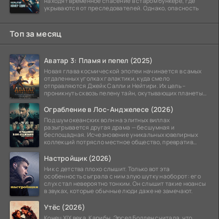
находят временное спасение в старом бункере, где
укрываются от преследователей. Однако, опасность
Топ за месяц
Аватар 3: Пламя и пепел (2025)
Новая глава космической эпопеи начинается в самых
отдаленных уголках галактики, куда смело
отправляются Джейк Салли и Нейтири. Их цель –
проникнуть сквозь пелену тайн, окутывающих планеты
системы
Ограбление в Лос-Анджелесе (2026)
Под шум океанских волн на элитных виллах
разыгрывается другая драма — бесшумная и
беспощадная. Исчезновение уникальных ювелирных
коллекций потрясло местное общество, превратив
побережье из курорта в
Настройщик (2026)
Ник с детства плохо слышит. Только вот эта
особенность сыграла с ним злую шутку наоборот: его
слух стал невероятно тонким. Он слышит такие нюансы
в звуках, которые обычные люди даже не замечают.
Утёс (2026)
Конец XIX века. Карибы. Эрсел Бодден считала, что