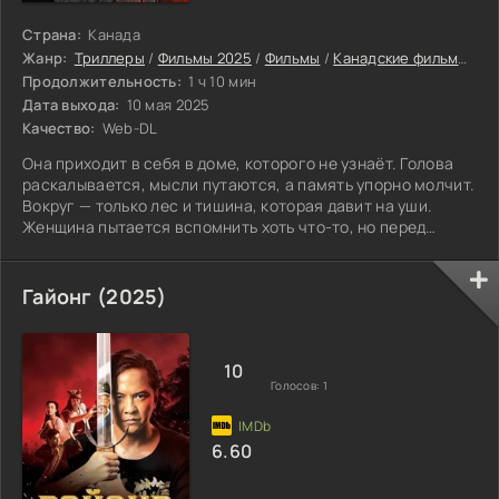
Страна:
Канада
Жанр:
Триллеры
/
Фильмы 2025
/
Фильмы
/
Канадские фильмы
/
Фи
Продолжительность:
1 ч 10 мин
Дата выхода:
10 мая 2025
Качество:
Web-DL
Она приходит в себя в доме, которого не узнаёт. Голова
раскалывается, мысли путаются, а память упорно молчит.
Вокруг — только лес и тишина, которая давит на уши.
Женщина пытается вспомнить хоть что-то, но перед
глазами лишь белая пелена.
Гайонг (2025)
10
Голосов:
1
6.60