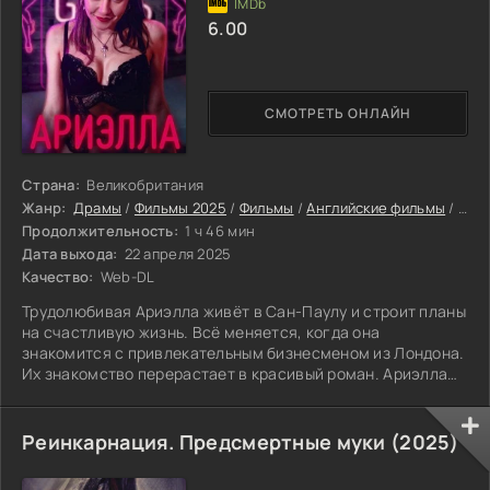
6.00
СМОТРЕТЬ ОНЛАЙН
Страна:
Великобритания
Жанр:
Драмы
/
Фильмы 2025
/
Фильмы
/
Английские фильмы
/
Фил
Продолжительность:
1 ч 46 мин
Дата выхода:
22 апреля 2025
Качество:
Web-DL
Трудолюбивая Ариэлла живёт в Сан-Паулу и строит планы
на счастливую жизнь. Всё меняется, когда она
знакомится с привлекательным бизнесменом из Лондона.
Их знакомство перерастает в красивый роман. Ариэлла
влюбляется, отдаёт мужчине своё доверие. Она не
подозревает, что его нежность и внимание — лишь
прикрытие для коварного замысла. Используя её любовь,
Реинкарнация. Предсмертные муки (2025)
давая обещания и запутывая в чувствах, избранник
постепенно отнимает у неё возможность быть свободной.