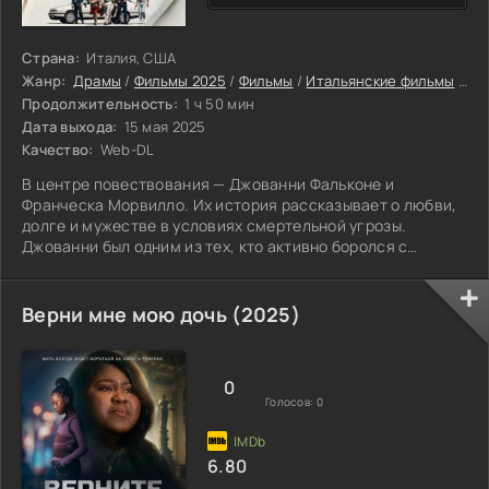
Страна:
Италия, США
Жанр:
Драмы
/
Фильмы 2025
/
Фильмы
/
Итальянские фильмы
/
Фи
Продолжительность:
1 ч 50 мин
Дата выхода:
15 мая 2025
Качество:
Web-DL
В центре повествования — Джованни Фальконе и
Франческа Морвилло. Их история рассказывает о любви,
долге и мужестве в условиях смертельной угрозы.
Джованни был одним из тех, кто активно боролся с
сицилийской мафией, и он понимал: каждый шаг против
преступного мира приближает его к расплате. Рядом с
ним всё это время была Франческа, разделявшая не
Верни мне мою дочь (2025)
только личную жизнь, но и бремя этого пути. В мае 1992
года их борьба завершилась трагедией: супруги погибли
вместе с тремя телохранителями. Вот только
0
Голосов:
0
6.80