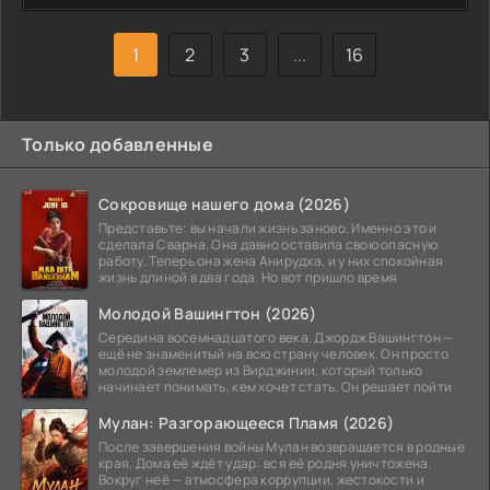
1
2
3
...
16
Только добавленные
Сокровище нашего дома (2026)
Представьте: вы начали жизнь заново. Именно это и
сделала Сварна. Она давно оставила свою опасную
работу. Теперь она жена Анирудха, и у них спокойная
жизнь длиной в два года. Но вот пришло время
Молодой Вашингтон (2026)
Середина восемнадцатого века. Джордж Вашингтон —
ещё не знаменитый на всю страну человек. Он просто
молодой землемер из Вирджинии, который только
начинает понимать, кем хочет стать. Он решает пойти
Мулан: Разгорающееся Пламя (2026)
После завершения войны Мулан возвращается в родные
края. Дома её ждёт удар: вся её родня уничтожена.
Вокруг неё — атмосфера коррупции, жестокости и