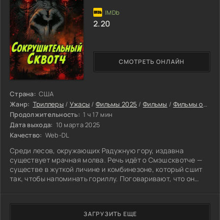
2.20
СМОТРЕТЬ ОНЛАЙН
Страна:
США
Жанр:
Триллеры
/
Ужасы
/
Фильмы 2025
/
Фильмы
/
Фильмы онлайн
Продолжительность:
1 ч 17 мин
Дата выхода:
10 марта 2025
Качество:
Web-DL
Среди лесов, окружающих Радужную гору, издавна
существует мрачная молва. Речь идёт о Смэшсквотче —
существе в жуткой личине и комбинезоне, который сшит
так, чтобы напоминать гориллу. Поговаривают, что он
настигает каждого, кто решается свернуть на те участки,
куда ступать нельзя.
ЗАГРУЗИТЬ ЕЩЕ