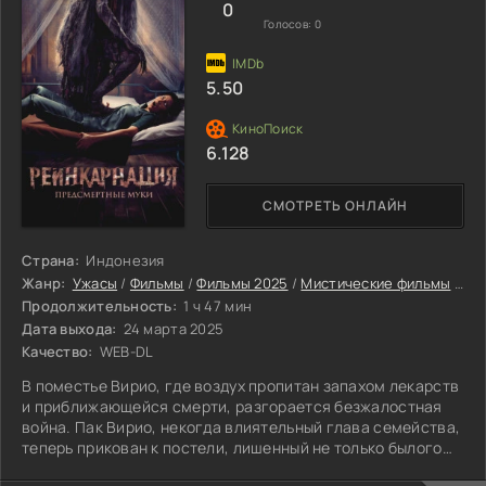
Он заставляет девушку заниматься
0
Голосов:
0
5.50
6.128
СМОТРЕТЬ ОНЛАЙН
Страна:
Индонезия
Жанр:
Ужасы
/
Фильмы
/
Фильмы 2025
/
Мистические фильмы
/
Фи
Продолжительность:
1 ч 47 мин
Дата выхода:
24 марта 2025
Качество:
WEB-DL
В поместье Вирио, где воздух пропитан запахом лекарств
и приближающейся смерти, разгорается безжалостная
война. Пак Вирио, некогда влиятельный глава семейства,
теперь прикован к постели, лишенный не только былого
могущества, но и права распоряжаться собственной