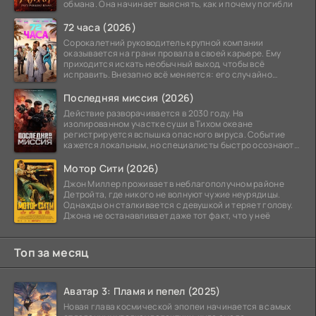
обмана. Она начинает выяснять, как и почему погибли
72 часа (2026)
Сорокалетний руководитель крупной компании
оказывается на грани провала в своей карьере. Ему
приходится искать необычный выход, чтобы всё
исправить. Внезапно всё меняется: его случайно
добавляют в
Последняя миссия (2026)
Действие разворачивается в 2030 году. На
изолированном участке суши в Тихом океане
регистрируется вспышка опасного вируса. Событие
кажется локальным, но специалисты быстро осознают:
как только
Мотор Сити (2026)
Джон Миллер проживает в неблагополучном районе
Детройта, где никого не волнуют чужие неурядицы.
Однажды он сталкивается с девушкой и теряет голову.
Джона не останавливает даже тот факт, что у неё
Топ за месяц
Аватар 3: Пламя и пепел (2025)
Новая глава космической эпопеи начинается в самых