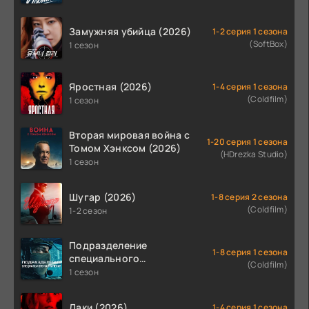
Замужняя убийца (2026)
1-2 серия 1 сезона
(SoftBox)
1 сезон
Яростная (2026)
1-4 серия 1 сезона
(Coldfilm)
1 сезон
Вторая мировая война с
1-20 серия 1 сезона
Томом Хэнксом (2026)
(HDrezka Studio)
1 сезон
Шугар (2026)
1-8 серия 2 сезона
(Coldfilm)
1-2 сезон
Подразделение
1-8 серия 1 сезона
специального
(Coldfilm)
назначения (2026)
1 сезон
Лаки (2026)
1-4 серия 1 сезона