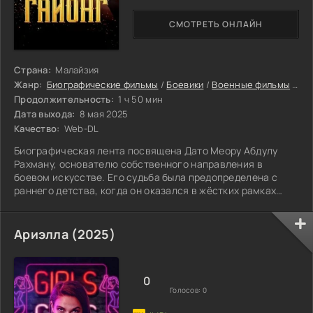
СМОТРЕТЬ ОНЛАЙН
Страна:
Малайзия
Жанр:
Биографические фильмы
/
Боевики
/
Военные фильмы
/
Др
Продолжительность:
1 ч 50 мин
Дата выхода:
8 мая 2025
Качество:
Web-DL
Биографическая лента посвящена Дато Меору Абдулу
Рахману, основателю собственного направления в
боевом искусстве. Его судьба была предопределена с
раннего детства, когда он оказался в жёстких рамках
дисциплины.
Ариэлла (2025)
0
Голосов:
0