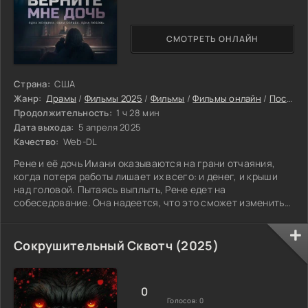
СМОТРЕТЬ ОНЛАЙН
Страна:
США
Жанр:
Драмы
/
Фильмы 2025
/
Фильмы
/
Фильмы онлайн
/
Последние фильмы 2025
Продолжительность:
1 ч 28 мин
Дата выхода:
5 апреля 2025
Качество:
Web-DL
Рене и её дочь Имани оказываются на грани отчаяния,
когда потеря работы лишает их всего: и денег, и крыши
над головой. Пытаясь выплыть, Рене едет на
собеседование. Она надеется, что это сможет изменить
их будущее. Но после встречи её задерживают. Причина —
она оставила дочь в машине. Теперь всё летит в
тартарары. Ситуация выходит из-под контроля. Рене
Сокрушительный Сквотч (2025)
придётся столкнуться с системой семейного суда. Там
каждое решение решает, останется ли она с ребёнком или
нет. В этой борьбе ей нужно доказать:
0
Голосов:
0