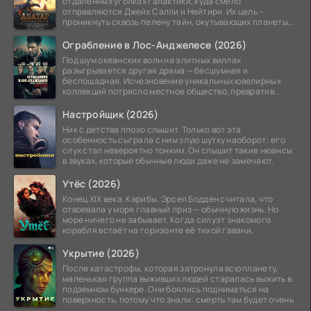
отдаленных уголках галактики, куда смело
отправляются Джейк Салли и Нейтири. Их цель –
проникнуть сквозь пелену тайн, окутывающих планеты
системы
Ограбление в Лос-Анджелесе (2026)
Под шум океанских волн на элитных виллах
разыгрывается другая драма — бесшумная и
беспощадная. Исчезновение уникальных ювелирных
коллекций потрясло местное общество, превратив
побережье из курорта в
Настройщик (2026)
Ник с детства плохо слышит. Только вот эта
особенность сыграла с ним злую шутку наоборот: его
слух стал невероятно тонким. Он слышит такие нюансы
в звуках, которые обычные люди даже не замечают.
Утёс (2026)
Конец XIX века. Карибы. Эрсел Бодден считала, что
отвоевала у моря главный приз — обычную жизнь. Но
море ничего не забывает. Когда силуэт знакомого
корабля встаёт на горизонте её тихой гавани,
Укрытие (2026)
После катастрофы, которая затронула всю планету,
маленькая группа выживших людей старалась выжить в
подземном бункере. Они боялись подниматься на
поверхность, потому что знали: смерть там будет очень