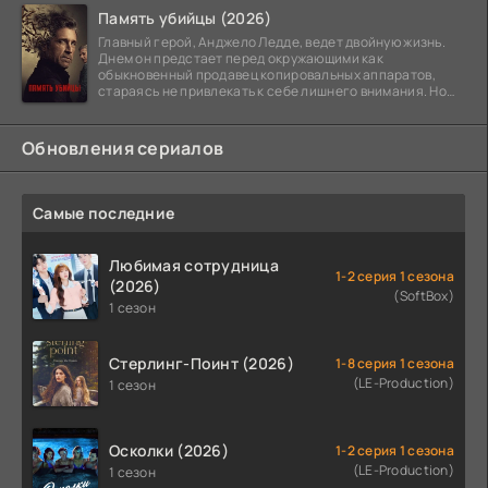
Память убийцы (2026)
Главный герой, Анджело Ледде, ведет двойную жизнь.
Днем он предстает перед окружающими как
обыкновенный продавец копировальных аппаратов,
стараясь не привлекать к себе лишнего внимания. Но
когда
Обновления сериалов
Самые последние
Любимая сотрудница
1-2 серия 1 сезона
(2026)
(SoftBox)
1 сезон
Стерлинг-Поинт (2026)
1-8 серия 1 сезона
(LE-Production)
1 сезон
Осколки (2026)
1-2 серия 1 сезона
(LE-Production)
1 сезон