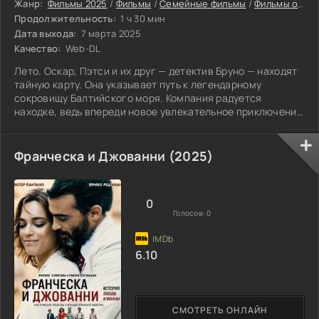
Жанр:
Фильмы 2025
/
Фильмы
/
Семейные фильмы
/
Фильмы онлайн
Продолжительность:
1 ч 30 мин
Дата выхода:
7 марта 2025
Качество:
Web-DL
Лето. Оскар, Пэтси и их друг — детектив Бруно — находят
тайную карту. Она указывает путь к легендарному
сокровищу Балтийского моря. Компания радуется
находке, ведь впереди новое увлекательное приключение
с загадками и открытиями. Но радость сменяется
тревогой: Пэтси внезапно исчезает. О сокровищах теперь
никто не думает. Оскар и Бруно понимают: главное —
Франческа и Джованни (2025)
найти подругу и понять, почему её исчезновение связано
со старой картой.
0
Голосов:
0
6.10
СМОТРЕТЬ ОНЛАЙН