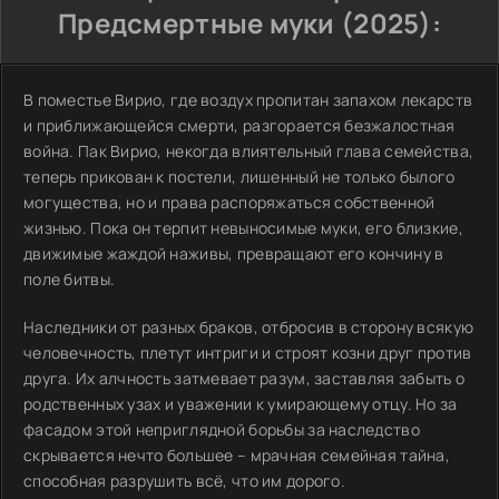
Предсмертные муки (2025):
В поместье Вирио, где воздух пропитан запахом лекарств
и приближающейся смерти, разгорается безжалостная
война. Пак Вирио, некогда влиятельный глава семейства,
теперь прикован к постели, лишенный не только былого
могущества, но и права распоряжаться собственной
жизнью. Пока он терпит невыносимые муки, его близкие,
движимые жаждой наживы, превращают его кончину в
поле битвы.
Наследники от разных браков, отбросив в сторону всякую
человечность, плетут интриги и строят козни друг против
друга. Их алчность затмевает разум, заставляя забыть о
родственных узах и уважении к умирающему отцу. Но за
фасадом этой неприглядной борьбы за наследство
скрывается нечто большее – мрачная семейная тайна,
способная разрушить всё, что им дорого.