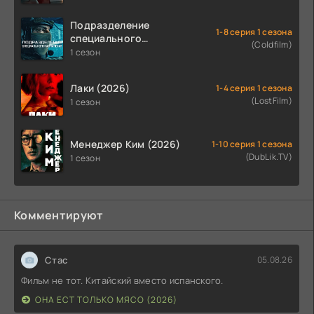
Подразделение
1-8 серия 1 сезона
специального
(Coldfilm)
назначения (2026)
1 сезон
Лаки (2026)
1-4 серия 1 сезона
(LostFilm)
1 сезон
Менеджер Ким (2026)
1-10 серия 1 сезона
(DubLik.TV)
1 сезон
Комментируют
Стас
05.08.26
Фильм не тот. Китайский вместо испанского.
ОНА ЕСТ ТОЛЬКО МЯСО (2026)