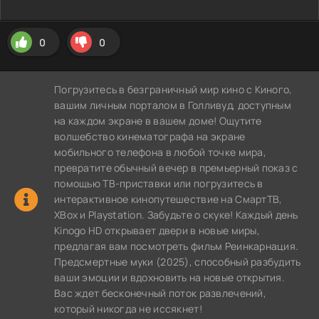
0
0
Погрузитесь в безграничный мир кино с Киного,
вашим личным порталом в Голливуд, доступным
на каждом экране в вашем доме! Ощутите
волшебство кинематографа на экране
мобильного телефона в любой точке мира,
превратите обычный вечер в премьерный показ с
помощью ТВ-приставки или погрузитесь в
интерактивное кинопутешествие на СмартТВ,
XBox и Playstation. Забудьте о скуке! Каждый день
Kinogo HD открывает двери в новые миры,
предлагая вам посмотреть фильм Реинкарнация.
Предсмертные муки (2025), способный разбудить
ваши эмоции и вдохновить на новые открытия.
Вас ждет бесконечный поток развлечений,
который никогда не иссякнет!