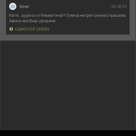
Олег
02.08.26
Катя, дура ох и блювотина!!! Елена негретосина страшила,
Афина вообще уродина
ОДИССЕЯ (2026)