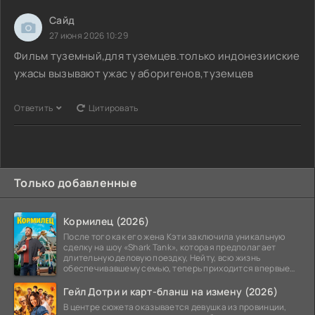
Сайд
27 июня 2026 10:29
Фильм туземный,для туземцев.только индонезииские
ужасы вызывают ужас у аборигенов,туземцев
Ответить
Цитировать
Только добавленные
Кормилец (2026)
После того как его жена Кэти заключила уникальную
сделку на шоу «Shark Tank», которая предполагает
длительную деловую поездку, Нейту, всю жизнь
обеспечивавшему семью, теперь приходится впервые
стать
Гейл Дотри и карт-бланш на измену (2026)
В центре сюжета оказывается девушка из провинции,