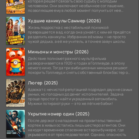
которая решает связать свою судьбу с молодым
человеком. Они заключают необычное соглашение,
позволяющее ему в любой момент получить от нее
прощение
Худшие каникулы Саммер (2026)
Жизнь подростка с нестабильной психикой
превращается в ад, когда она узнаёт, с кем ей придётся
разделить каникулы. Избранник её мамы — не просто
чужой дядька, а её же учитель, а точнее завуч школы.
Миньоны и монстры (2026)
Действие полнометражного мультфильма
разворачивается в 1920-х годах в Голливуде, в эпоху
немого кино. Тогда три амбициозных миньона решают
покорить Голливуд и снять собственный блокбастер о
монстрах.
Люгер (2025)
Адвокат с нечистой репутацией подрядил двух не самых
умных, но голодных до денег исполнителей. Задача
проще простого: найти украденный автомобиль.
Мужики потирают руки — это же лёгкие бабки!
Укрытие номер один (2025)
После дерзкого нападения на правительственный
кортеж в живых остались лишь шестеро агентов. Они
находят временное спасение в старом бункере, где
укрываются от преследователей. Однако, опасность