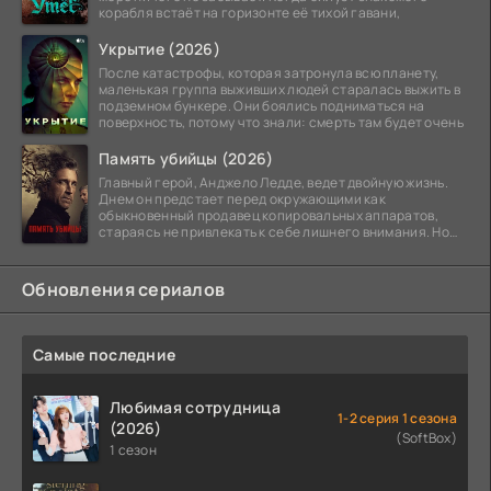
корабля встаёт на горизонте её тихой гавани,
Укрытие (2026)
После катастрофы, которая затронула всю планету,
маленькая группа выживших людей старалась выжить в
подземном бункере. Они боялись подниматься на
поверхность, потому что знали: смерть там будет очень
Память убийцы (2026)
Главный герой, Анджело Ледде, ведет двойную жизнь.
Днем он предстает перед окружающими как
обыкновенный продавец копировальных аппаратов,
стараясь не привлекать к себе лишнего внимания. Но
когда
Обновления сериалов
Самые последние
Любимая сотрудница
1-2 серия 1 сезона
(2026)
(SoftBox)
1 сезон