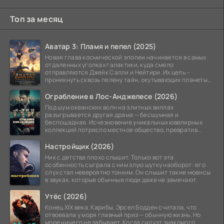
Топ за месяц
Аватар 3: Пламя и пепел (2025)
Новая глава космической эпопеи начинается в самых
отдаленных уголках галактики, куда смело
отправляются Джейк Салли и Нейтири. Их цель –
проникнуть сквозь пелену тайн, окутывающих планеты
системы
Ограбление в Лос-Анджелесе (2026)
Под шум океанских волн на элитных виллах
разыгрывается другая драма — бесшумная и
беспощадная. Исчезновение уникальных ювелирных
коллекций потрясло местное общество, превратив
побережье из курорта в
Настройщик (2026)
Ник с детства плохо слышит. Только вот эта
особенность сыграла с ним злую шутку наоборот: его
слух стал невероятно тонким. Он слышит такие нюансы
в звуках, которые обычные люди даже не замечают.
Утёс (2026)
Конец XIX века. Карибы. Эрсел Бодден считала, что
отвоевала у моря главный приз — обычную жизнь. Но
море ничего не забывает. Когда силуэт знакомого