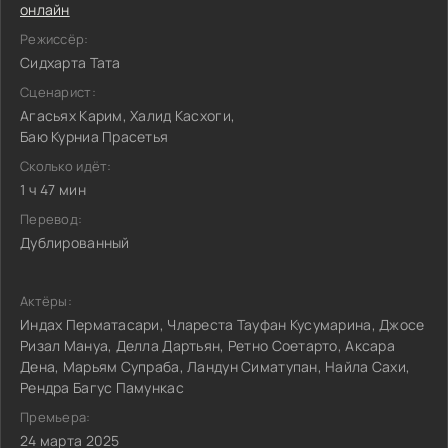
онлайн
Режиссёр:
Сидхарта Тата
Сценарист:
Агасьях Карим, Халид Касхоги,
Баю Курниа Прасетья
Сколько идёт:
1 ч 47 мин
Перевод:
Дублированный
Актёры:
Индах Перматасари, Члареста Тауфан Кусумарина, Джосе
Ризал Мануа, Делла Дартьян, Ретно Соетарто, Аксара
Дена, Марьям Супраба, Ландун Симатупан, Найла Сахи,
Рендра Багус Памункас
Премьера:
24 марта 2025