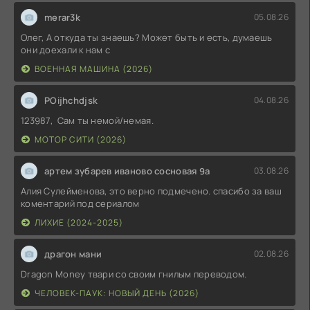
merar3k
05.08.26
Олег, А откуда ты знаешь? Может быть и есть, думаешь
они доехали к нам с
ВОЕННАЯ МАШИНА (2026)
POijhchdjsk
04.08.26
123987, Сам ты немой/немая.
МОТОР СИТИ (2026)
артем зубарев иваново сосновая 9а
03.08.26
Алия Сулейменова, это верно подмечено. спасибо за ваш
коментарий под сериалом
ЛИХИЕ (2024-2025)
драгон мани
02.08.26
Dragon Money твари со своим гнилым переводом.
ЧЕЛОВЕК-ПАУК: НОВЫЙ ДЕНЬ (2026)