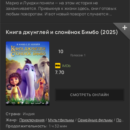
Марио и Луиджи поняли — на этом история не
заканчивается. Привыкнув к жизни здесь, они готовы к
любым поворотам. И вот новый поворот случается:
вместе с принцессой Пич и верным Тоадом они
отправляются в путь, который ведёт их за пределы всего
знакомого — прямо в космос.
Книга джунглей и слонёнок Бимбо (2025)
10
Голосов:
1
7.70
СМОТРЕТЬ ОНЛАЙН
Страна:
Индия
Жанр:
Приключения
/
Мультфильмы
/
Семейные фильмы
/
Последние фильмы 2025
Продолжительность:
1 ч 32 мин