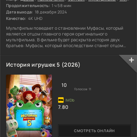
Продолжительность:
1 ч 58 мин
Дата выхода:
18 декабря 2024
Качество:
4K UHD
Мультфильм поведает о становлении Муфасы, который
является отцом главного героя оригинального
мультфильма. В фильме будет раскрыта история двух
братьев: Муфасы, который впоследствии станет отцом
Симбы, и Таки, более известного под прозвищем Шрам.
История игрушек 5 (2026)
10
Голосов:
11
7.80
СМОТРЕТЬ ОНЛАЙН