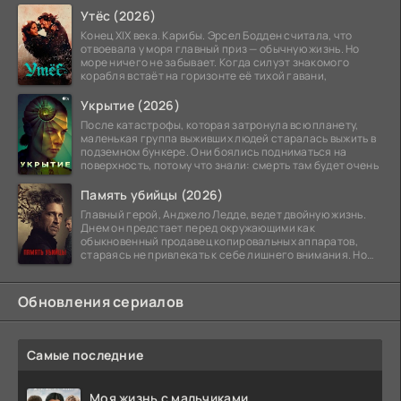
Утёс (2026)
Конец XIX века. Карибы. Эрсел Бодден считала, что
отвоевала у моря главный приз — обычную жизнь. Но
море ничего не забывает. Когда силуэт знакомого
корабля встаёт на горизонте её тихой гавани,
Укрытие (2026)
После катастрофы, которая затронула всю планету,
маленькая группа выживших людей старалась выжить в
подземном бункере. Они боялись подниматься на
поверхность, потому что знали: смерть там будет очень
Память убийцы (2026)
Главный герой, Анджело Ледде, ведет двойную жизнь.
Днем он предстает перед окружающими как
обыкновенный продавец копировальных аппаратов,
стараясь не привлекать к себе лишнего внимания. Но
когда
Обновления сериалов
Самые последние
Моя жизнь с мальчиками