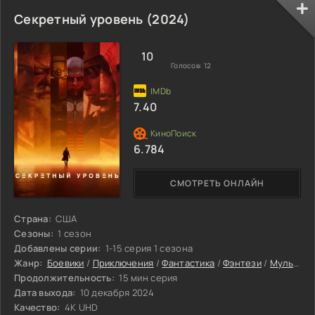
наращивает мощь, подчиняя одну планету за другой. А его
верный пёс войны Генно Икаги рыщет по космосу в
Секретный уровень (2024)
поисках следов сопротивления. Грэмпс, известный своим
умением находить выход из безвыходных положений,
придумывает отчаянный план. Он ведёт
10
Голосов:
12
7.40
6.784
СМОТРЕТЬ ОНЛАЙН
Страна:
США
Сезоны:
1 сезон
Добавлены серии:
1-15 серия 1 сезона
Жанр:
Боевики
/
Приключения
/
Фантастика
/
Фэнтези
/
Мультфильмы
Продолжительность:
15 мин серия
Дата выхода:
10 декабря 2024
Качество:
4K UHD