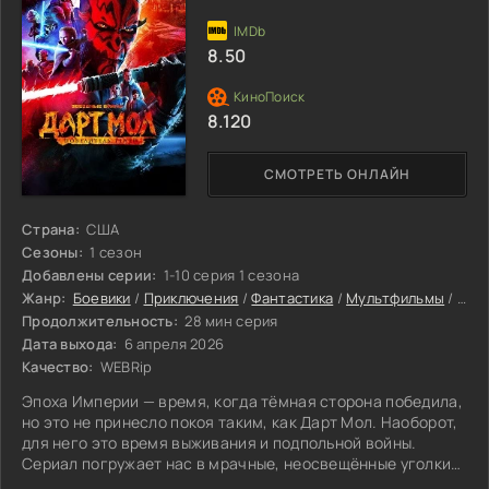
8.50
8.120
СМОТРЕТЬ ОНЛАЙН
Страна:
США
Сезоны:
1 сезон
Добавлены серии:
1-10 серия 1 сезона
Жанр:
Боевики
/
Приключения
/
Фантастика
/
Мультфильмы
/
Сер
Продолжительность:
28 мин серия
Дата выхода:
6 апреля 2026
Качество:
WEBRip
Эпоха Империи — время, когда тёмная сторона победила,
но это не принесло покоя таким, как Дарт Мол. Наоборот,
для него это время выживания и подпольной войны.
Сериал погружает нас в мрачные, неосвещённые уголки
галактики, куда ещё не дотянулась железная рука