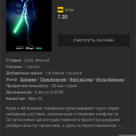
7.20
СМОТРЕТЬ ОНЛАЙН
Страна:
США, Япония
Сезоны:
1 сезон
Добавлены серии:
1-8 серия 1 сезона
Жанр:
Боевики
/
Приключения
/
Фантастика
/
Мультфильмы
/
Нови
Продолжительность:
28 мин серия
Дата выхода:
5 августа 2026
Качество:
Web-DL
Кара и её боевые товарищи прокладывают курс через
звёздные системы, охваченные пламенем конфликта.
Остатки некогда могущественного братства джедаев
разбросаны по галактике, и цель путешественников —
собрать их под единым знаменем. Полководец Наваам