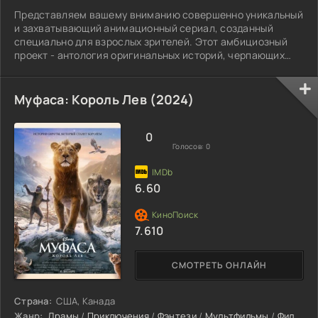
Представляем вашему вниманию совершенно уникальный
и захватывающий анимационный сериал, созданный
специально для взрослых зрителей. Этот амбициозный
проект - антология оригинальных историй, черпающих
вдохновение из волшебного мира видеоигр.
Муфаса: Король Лев (2024)
0
Голосов:
0
6.60
7.610
СМОТРЕТЬ ОНЛАЙН
Страна:
США, Канада
Жанр:
Драмы
/
Приключения
/
Фэнтези
/
Мультфильмы
/
Фильмы 2024