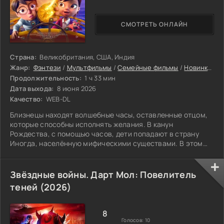
СМОТРЕТЬ ОНЛАЙН
Страна:
Великобритания, США, Индия
Жанр:
Фэнтези
/
Мультфильмы
/
Семейные фильмы
/
Новинки кино 2026
Продолжительность:
1 ч 33 мин
Дата выхода:
8 июня 2026
Качество:
WEB-DL
Близнецы находят волшебные часы, оставленные отцом,
которые способны исполнять желания. В канун
Рождества, с помощью часов, дети попадают в страну
Иногда, населённую мифическими существами. В этом
удивительном месте времена года сменяются всего за
один день, а загадочный коллекционер желаний помогает
осуществлять мечты.
Звёздные войны. Дарт Мол: Повелитель
теней (2026)
8
Голосов:
10