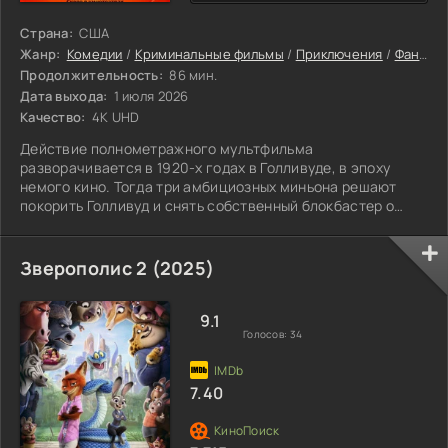
Страна:
США
Жанр:
Комедии
/
Криминальные фильмы
/
Приключения
/
Фантастика
Продолжительность:
86 мин.
Дата выхода:
1 июля 2026
Качество:
4K UHD
Действие полнометражного мультфильма
разворачивается в 1920-х годах в Голливуде, в эпоху
немого кино. Тогда три амбициозных миньона решают
покорить Голливуд и снять собственный блокбастер о
монстрах. Они быстро находят работу на съёмочной
площадке, вмешиваясь в процесс создания фильма.
Однако хоррор без оригинальных монстров — это не
Зверополис 2 (2025)
хоррор, и миньоны продолжают поиски подходящей
натуры. Всё идёт хорошо, пока в руки жёлтых непосед не
попадает древняя книга заклинаний. Сначала они
9.1
Голосов:
34
пытаются
7.40