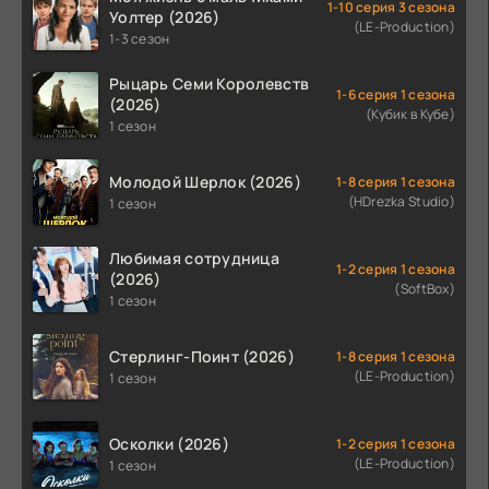
1-10 серия 3 сезона
Уолтер (2026)
(LE-Production)
1-3 сезон
Рыцарь Семи Королевств
1-6 серия 1 сезона
(2026)
(Кубик в Кубе)
1 сезон
Молодой Шерлок (2026)
1-8 серия 1 сезона
(HDrezka Studio)
1 сезон
Любимая сотрудница
1-2 серия 1 сезона
(2026)
(SoftBox)
1 сезон
Стерлинг-Поинт (2026)
1-8 серия 1 сезона
(LE-Production)
1 сезон
Осколки (2026)
1-2 серия 1 сезона
(LE-Production)
1 сезон