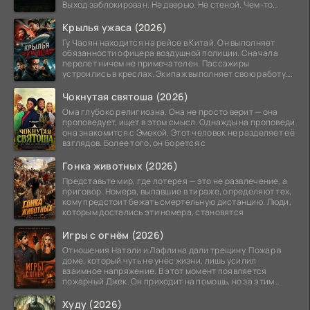
Выход заблокирован. Не дверью. Не стеной. Чем-то
невидимым.
Крылья ужаса (2026)
Гу Чаоян находится на рейсе в Китай. Он выполняет
обязанности офицера воздушной полиции. Сначала
перелет ничем не примечателен. Пассажиры
устроились в креслах. Экипаж выполняет свою работу.
Лайнер
Чокнутая святоша (2026)
Ома глубоко религиозна. Она не просто верит — она
проповедует, ищет в этом смысл. Однажды на проповеди
она знакомится с Эмекой. Этот человек не разделяет её
взглядов. Более того, он борется с
Гонка животных (2026)
Представьте мир, где лотерея — это не развлечение, а
приговор. Номера, выпавшие в тираже, определяют тех,
кому предстоит бежать смертельную дистанцию. Люди,
которым достались эти номера, становятся
Игры с огнём (2026)
Отношения Натали и Лафлина дали трещину. Пожар в
доме, который чуть не унёс жизни, лишь усилил
взаимное напряжение. В этот момент появляется
пожарный Джек. Он приходит на помощь, но за этим
стоит его
Худу (2026)