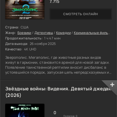
7.715
СМОТРЕТЬ ОНЛАЙН
Страна:
США
Жанр:
Боевики
/
Детективы
/
Комедии
/
Криминальные фильмы
/
Продолжительность:
1 ч 47 мин
Дата выхода:
26 ноября 2025
Качество:
4K UHD
Зверополис. Мегаполис, где животные разных видов
живут в гармонии, становится ареной для новой загадки.
Появление таинственной рептилии вносит дисбаланс в
устоявшийся порядок, запуская цепь непредсказуемых и
опасных событий.
Звёздные войны: Видения. Девятый джедай
(2026)
0
Голосов:
0