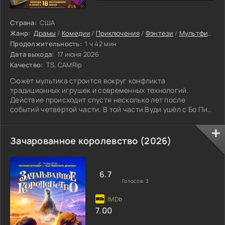
Страна:
США
Жанр:
Драмы
/
Комедии
/
Приключения
/
Фэнтези
/
Мультфильмы
Продолжительность:
1 ч 42 мин
Дата выхода:
17 июня 2026
Качество:
TS, CAMRip
Сюжет мультика строится вокруг конфликта
традиционных игрушек и современных технологий.
Действие происходит спустя несколько лет после
событий четвёртой части. В той части Вуди ушёл с Бо Пип,
а Бонни стала хозяйкой игрушек.
Зачарованное королевство (2026)
6.7
Голосов:
3
7.00