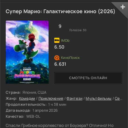
Корусанта.
Супер Марио: Галактическое кино (2026)
9
Голосов:
30
6.50
6.631
СМОТРЕТЬ ОНЛАЙН
Страна:
Япония, США
Жанр:
Комедии
/
Приключения
/
Фэнтези
/
Мультфильмы
/
Семейные фильмы
Продолжительность:
1 ч 38 мин
Дата выхода:
1 апреля 2026
Качество:
WEB-DL
Спасли Грибное королевство от Боузера? Отлично! Но