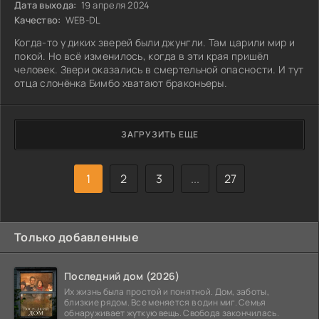
Дата выхода:
19 апреля 2024
Качество:
WEB-DL
Когда-то у диких зверей были джунгли. Там царили мир и
покой. Но всё изменилось, когда в эти края пришёл
человек. Звери оказались в смертельной опасности. И тут
отца слонёнка Бимбо хватают браконьеры.
ЗАГРУЗИТЬ ЕЩЕ
1
2
3
...
27
Только добавленные
Последний дом (2026)
Их жизнь была простой и понятной. Дом, заботы,
близкие рядом. Все меняется в один миг. Семья
обнаруживает жуткую вещь. Свобода закончилась.