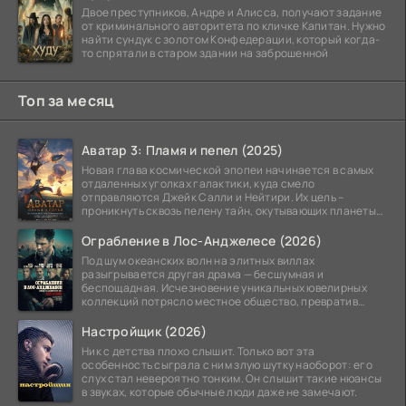
Двое преступников, Андре и Алисса, получают задание
от криминального авторитета по кличке Капитан. Нужно
найти сундук с золотом Конфедерации, который когда-
то спрятали в старом здании на заброшенной
Топ за месяц
Аватар 3: Пламя и пепел (2025)
Новая глава космической эпопеи начинается в самых
отдаленных уголках галактики, куда смело
отправляются Джейк Салли и Нейтири. Их цель –
проникнуть сквозь пелену тайн, окутывающих планеты
системы
Ограбление в Лос-Анджелесе (2026)
Под шум океанских волн на элитных виллах
разыгрывается другая драма — бесшумная и
беспощадная. Исчезновение уникальных ювелирных
коллекций потрясло местное общество, превратив
побережье из курорта в
Настройщик (2026)
Ник с детства плохо слышит. Только вот эта
особенность сыграла с ним злую шутку наоборот: его
слух стал невероятно тонким. Он слышит такие нюансы
в звуках, которые обычные люди даже не замечают.