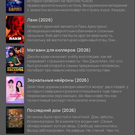
который проверил на прочность всю
правоохранительную систему. Вооруженное нападение
с захватом заложников повергло страну в шок. Каждая
минута той
Лаки (2026)
Главной героиней является Лаки Армстронг,
обладающая невероятным обаянием и сложным
прошлым. В её детстве была другая реальность,
поскольку её воспитал красноречивый отец. Они
постоянно перемещались,
Магазин для киллеров (2026)
Джи Ан едва начинает учёбу в колледже, как её
накрывает страшная новость: Чон Джин Ман, тот, кто
был для неё опорой и самым преданным человеком,
погибает при невыясненных обстоятельствах.
Зеркальные нейроны (2026)
Действие дорамы разворачивается вокруг двух людей, у
которых совершенно разное отношение к чувствам и
переживаниям окружающих. Ын Хван известен как
талантливый эксперт по психологическому
Последний дом (2026)
Их жизнь была простой и понятной. Дом, заботы,
близкие рядом. Все меняется в один миг. Семья
обнаруживает жуткую вещь. Свобода закончилась.
Выход заблокирован. Не дверью. Не стеной. Чем-то
невидимым.