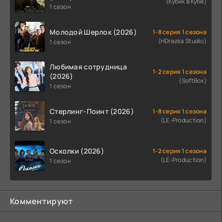
(Кубик в Кубе)
1 сезон
Молодой Шерлок (2026)
1-8 серия 1 сезона
(HDrezka Studio)
1 сезон
Любимая сотрудница
1-2 серия 1 сезона
(2026)
(SoftBox)
1 сезон
Стерлинг-Поинт (2026)
1-8 серия 1 сезона
(LE-Production)
1 сезон
Осколки (2026)
1-2 серия 1 сезона
(LE-Production)
1 сезон
Комментируют