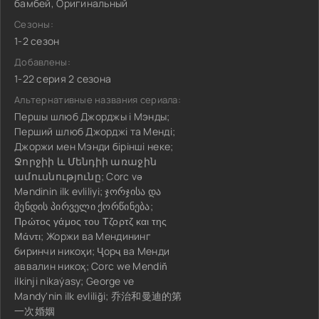
бамбей, Оригинальный
Сезоны:
1-2 сезон
Добавлены:
1-22 серия 2 сезона
Альтернативные названия сериала:
Першы шлюб Джорджы і Мэнды;
Перший шлюб Джорджі та Менді;
Джоржи мен Мэнди бірінші неке;
Ջորջիի և Մենդիի առաջին
ամուսնությունը; Corc və
Məndinin ilk evliliyi; ჯორჯისა და
მენდის პირველი ქორწინება;
Πρώτος γάμος του Τζορτζ και της
Μάντι; Жоржи ва Мендининг
биринчи никоҳи; Ҷорҷ ва Менди
аввалин никоҳ; Corc we Mendiň
ilkinji nikaýasy; George ve
Mandy'nin ilk evliliği; 乔治和曼迪的第
一次婚姻