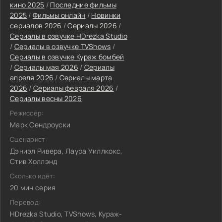
кино 2025
/
Последние фильмы
2025
/
Фильмы онлайн
/
Новинки
сериалов 2026
/
Сериалы 2026
/
Сериалы в озвучке HDrezka Studio
/
Сериалы в озвучке TVShows
/
Сериалы в озвучке Кураж бомбей
/
Сериалы мая 2026
/
Сериалы
апреля 2026
/
Сериалы марта
2026
/
Сериалы февраля 2026
/
Сериалы весны 2026
Режиссёр:
Марк Сендроуски
Сценарист:
Дэниэл Ривера, Лаура Уиллкокс,
Стив Холлэнд
Сколько идёт:
20 мин серия
Перевод:
HDrezka Studio, TVShows, Кураж-