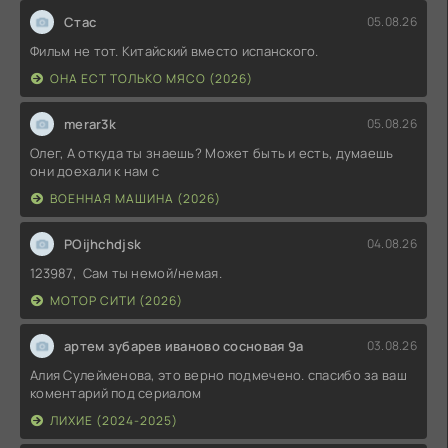
Стас
05.08.26
Фильм не тот. Китайский вместо испанского.
ОНА ЕСТ ТОЛЬКО МЯСО (2026)
merar3k
05.08.26
Олег, А откуда ты знаешь? Может быть и есть, думаешь
они доехали к нам с
ВОЕННАЯ МАШИНА (2026)
POijhchdjsk
04.08.26
123987, Сам ты немой/немая.
МОТОР СИТИ (2026)
артем зубарев иваново сосновая 9а
03.08.26
Алия Сулейменова, это верно подмечено. спасибо за ваш
коментарий под сериалом
ЛИХИЕ (2024-2025)