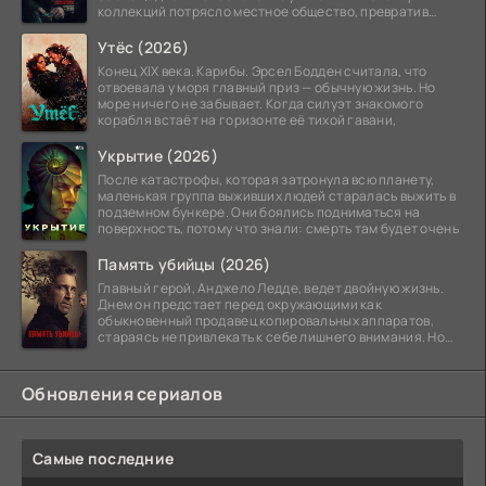
коллекций потрясло местное общество, превратив
побережье из курорта в
Утёс (2026)
Конец XIX века. Карибы. Эрсел Бодден считала, что
отвоевала у моря главный приз — обычную жизнь. Но
море ничего не забывает. Когда силуэт знакомого
корабля встаёт на горизонте её тихой гавани,
Укрытие (2026)
После катастрофы, которая затронула всю планету,
маленькая группа выживших людей старалась выжить в
подземном бункере. Они боялись подниматься на
поверхность, потому что знали: смерть там будет очень
Память убийцы (2026)
Главный герой, Анджело Ледде, ведет двойную жизнь.
Днем он предстает перед окружающими как
обыкновенный продавец копировальных аппаратов,
стараясь не привлекать к себе лишнего внимания. Но
когда
Обновления сериалов
Самые последние