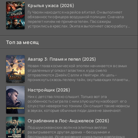
Крылья ужаса (2026)
Гу Чаоян находится на рейсе в Китай. Он выполняет
обязанности офицера воздушной полиции. Сначала
перелет ничем не примечателен. Пассажиры
устроились в креслах. Экипаж выполняет свою работу.
Лайнер
Топ за месяц
Аватар 3: Пламя и пепел (2025)
Новая глава космической эпопеи начинается в самых
отдаленных уголках галактики, куда смело
отправляются Джейк Салли и Нейтири. Их цель –
проникнуть сквозь пелену тайн, окутывающих планеты
системы
Настройщик (2026)
Ник с детства плохо слышит. Только вот эта
особенность сыграла с ним злую шутку наоборот: его
слух стал невероятно тонким. Он слышит такие нюансы
в звуках, которые обычные люди даже не замечают.
Ограбление в Лос-Анджелесе (2026)
Под шум океанских волн на элитных виллах
разыгрывается другая драма — бесшумная и
беспощадная. Исчезновение уникальных ювелирных