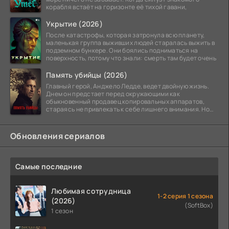
корабля встаёт на горизонте её тихой гавани,
Укрытие (2026)
После катастрофы, которая затронула всю планету,
маленькая группа выживших людей старалась выжить в
подземном бункере. Они боялись подниматься на
поверхность, потому что знали: смерть там будет очень
Память убийцы (2026)
Главный герой, Анджело Ледде, ведет двойную жизнь.
Днем он предстает перед окружающими как
обыкновенный продавец копировальных аппаратов,
стараясь не привлекать к себе лишнего внимания. Но
когда
Обновления сериалов
Самые последние
Любимая сотрудница
1-2 серия 1 сезона
(2026)
(SoftBox)
1 сезон