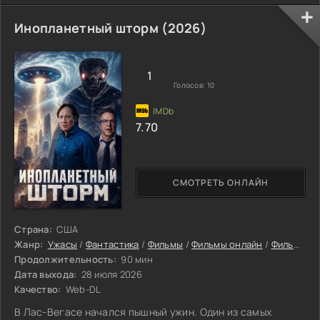
бункера были огромные экраны, которые показывали всё,
что происходит снаружи. На них транслировались
Инопланетный шторм (2026)
страшные истории и пугающие изображения, которые
только усиливали страх и неуверенность людей. Но
однажды из общей толпы выделилось несколько
1
Голосов:
10
7.70
СМОТРЕТЬ ОНЛАЙН
Страна:
США
Жанр:
Ужасы
/
Фантастика
/
Фильмы
/
Фильмы онлайн
/
Фильмы 2026
Продолжительность:
90 мин
Дата выхода:
28 июля 2026
Качество:
Web-DL
В Лас-Вегасе начался пышный ужин. Один из самых