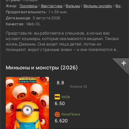
Жанр:
Триллеры
/
Фантастика
/
Фильмы
/
Фильмы онлайн
/
Фильмы 2026
Продолжительность:
1 ч 38 мин
Дата выхода:
5 августа 2026
Качество:
Web-DL
Представьте: вы работаете в спецназе, а ночью вас
мучают кошмары, которые оказываются вещими. Такова
жизнь Джеммы. Она видит лица детей, потом их
похищают, видит странные знаки — и они появляются в
реальности. Мир сходит с ума: то пропадут ребятишки, то
найдут поле с мёртвыми животными и чучелами, то
вспомнят древние предсказания о гибели всего живого.
Миньоны и монстры (2026)
Джемма пыталась отмахнуться от видений, но не вышло.
Теперь её задача — доказать всем, что она не свихнулась.
Сослуживцы крутят пальцем у виска,
8.8
Голосов:
32
6.50
6.620