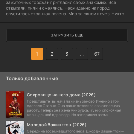
зажиточных горожан пригласил своих знакомых. Все
отдыхали, пили и смеялись. Неожиданно на город
опустилась странная пелена. Мир за окном исчез. Никто
не знал, что делать. Тут хозяин сообщил: под зданием есть
тайник. Это настоящий бункер с запасом еды и воды. Все
спустились в него, захлопнув люк. Они попали в бетонный
ЗАГРУЗИТЬ ЕЩЕ
мешок без окон. Главная задача – понять, что снаружи. Но
самое пугающее началось потом. Они поняли: в бункере
есть ещё кто-то. Этот
1
2
3
...
67
Только добавленные
Сокровище нашего дома (2026)
Представьте: вы начали жизнь заново. Именно это и
сделала Сварна. Она давно оставила свою опасную
работу. Теперь она жена Анирудха, и у них спокойная
жизнь длиной в два года. Но вот пришло время
Молодой Вашингтон (2026)
Середина восемнадцатого века. Джордж Вашингтон —