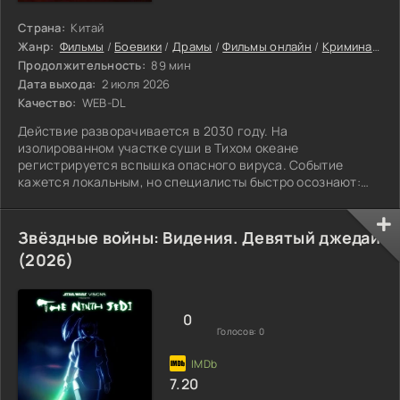
Страна:
Китай
Жанр:
Фильмы
/
Боевики
/
Драмы
/
Фильмы онлайн
/
Криминальные фильмы
Продолжительность:
89 мин
Дата выхода:
2 июля 2026
Качество:
WEB-DL
Действие разворачивается в 2030 году. На
изолированном участке суши в Тихом океане
регистрируется вспышка опасного вируса. Событие
кажется локальным, но специалисты быстро осознают:
как только инфекция вырвется за пределы этой
территории
Звёздные войны: Видения. Девятый джедай
(2026)
0
Голосов:
0
7.20