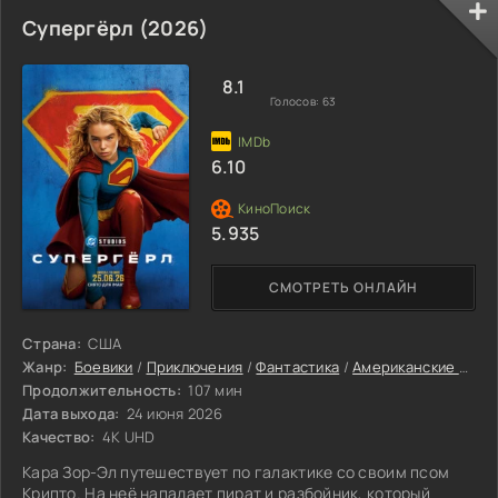
облегающий костюм и Нью-Йорк, который требуется
оберегать каждую тёмную пору, хочет город этого или
Супергёрл (2026)
нет.
8.1
Голосов:
63
6.10
5.935
СМОТРЕТЬ ОНЛАЙН
Страна:
США
Жанр:
Боевики
/
Приключения
/
Фантастика
/
Американские фильмы
Продолжительность:
107 мин
Дата выхода:
24 июня 2026
Качество:
4K UHD
Кара Зор-Эл путешествует по галактике со своим псом
Крипто. На неё нападает пират и разбойник, который