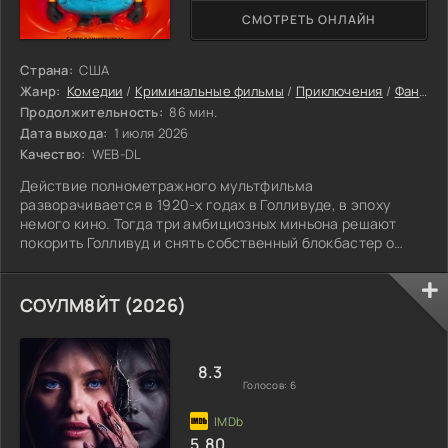
СМОТРЕТЬ ОНЛАЙН
Страна:
США
Жанр:
Комедии
/
Криминальные фильмы
/
Приключения
/
Фантастика
Продолжительность:
86 мин.
Дата выхода:
1 июля 2026
Качество:
WEB-DL
Действие полнометражного мультфильма
разворачивается в 1920-х годах в Голливуде, в эпоху
немого кино. Тогда три амбициозных миньона решают
покорить Голливуд и снять собственный блокбастер о
монстрах. Они быстро находят работу на съёмочной
площадке, вмешиваясь в процесс создания фильма.
Однако хоррор без оригинальных монстров — это не
СОУЛМ8ЙТ (2026)
хоррор, и миньоны продолжают поиски подходящей
натуры. Всё идёт хорошо, пока в руки жёлтых непосед не
попадает древняя книга заклинаний. Сначала они
8.3
пытаются
Голосов:
6
5.80