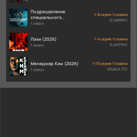
Подразделение
1-8 серия 1 сезона
специального
(Coldfilm)
назначения (2026)
1 сезон
Лаки (2026)
1-4 серия 1 сезона
(LostFilm)
1 сезон
Менеджер Ким (2026)
1-10 серия 1 сезона
(DubLik.TV)
1 сезон