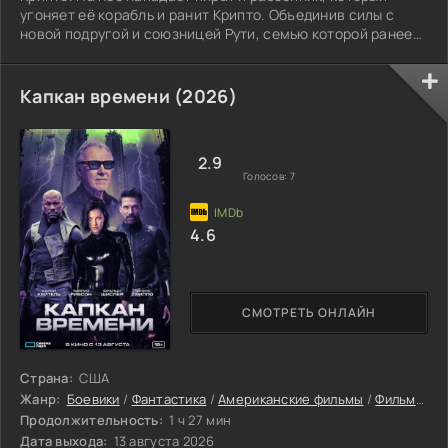
угоняет её корабль и ранит Крипто. Объединив силы с
новой подругой и союзницей Рути, семью которой ранее
убил пират, Кара отправляется мстить.
Капкан времени (2026)
2.9
Голосов:
7
4.6
СМОТРЕТЬ ОНЛАЙН
Страна:
США
Жанр:
Боевики
/
Фантастика
/
Американские фильмы
/
Фильмы онлайн
Продолжительность:
1 ч 27 мин
Дата выхода:
13 августа 2026