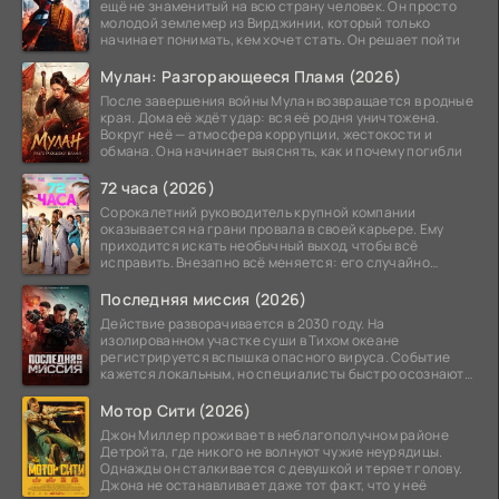
ещё не знаменитый на всю страну человек. Он просто
молодой землемер из Вирджинии, который только
начинает понимать, кем хочет стать. Он решает пойти
Мулан: Разгорающееся Пламя (2026)
После завершения войны Мулан возвращается в родные
края. Дома её ждёт удар: вся её родня уничтожена.
Вокруг неё — атмосфера коррупции, жестокости и
обмана. Она начинает выяснять, как и почему погибли
72 часа (2026)
Сорокалетний руководитель крупной компании
оказывается на грани провала в своей карьере. Ему
приходится искать необычный выход, чтобы всё
исправить. Внезапно всё меняется: его случайно
добавляют в
Последняя миссия (2026)
Действие разворачивается в 2030 году. На
изолированном участке суши в Тихом океане
регистрируется вспышка опасного вируса. Событие
кажется локальным, но специалисты быстро осознают:
как только
Мотор Сити (2026)
Джон Миллер проживает в неблагополучном районе
Детройта, где никого не волнуют чужие неурядицы.
Однажды он сталкивается с девушкой и теряет голову.
Джона не останавливает даже тот факт, что у неё