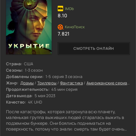
8.10
7.821
СМОТРЕТЬ ОНЛАЙН
Страна:
США
Сезоны:
1-3 сезон
Добавлены серии:
1-5 серия 3 сезона
Жанр:
Драмы
/
Триллеры
/
Фантастика
/
Американские сериалы
/
Продолжительность:
45 мин серия
Дата выхода:
5 мая 2023
Качество:
4K UHD
После катастрофы, которая затронула всю планету,
маленькая группа выживших людей старалась выжить в
подземном бункере. Они боялись подниматься на
поверхность, потому что знали: смерть там будет очень
жестокой. Единственными вестниками для обитателей