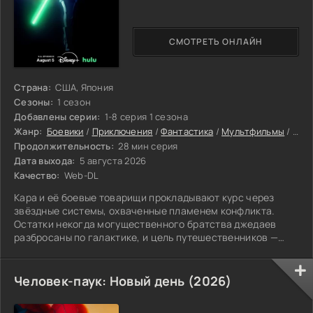
СМОТРЕТЬ ОНЛАЙН
Страна:
США, Япония
Сезоны:
1 сезон
Добавлены серии:
1-8 серия 1 сезона
Жанр:
Боевики
/
Приключения
/
Фантастика
/
Мультфильмы
/
Нови
Продолжительность:
28 мин серия
Дата выхода:
5 августа 2026
Качество:
Web-DL
Кара и её боевые товарищи прокладывают курс через
звёздные системы, охваченные пламенем конфликта.
Остатки некогда могущественного братства джедаев
разбросаны по галактике, и цель путешественников —
собрать их под единым знаменем. Полководец Наваам
наращивает мощь, подчиняя одну планету за другой. А его
верный пёс войны Генно Икаги рыщет по космосу в
Человек-паук: Новый день (2026)
поисках следов сопротивления. Грэмпс, известный своим
умением находить выход из безвыходных положений,