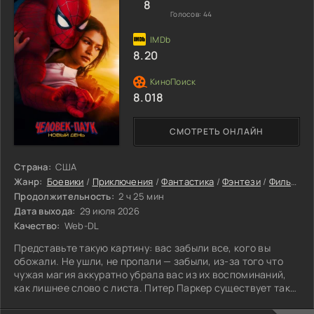
придумывает отчаянный план. Он ведёт
8
Голосов:
44
8.20
8.018
СМОТРЕТЬ ОНЛАЙН
Страна:
США
Жанр:
Боевики
/
Приключения
/
Фантастика
/
Фэнтези
/
Фильмы
/
Продолжительность:
2 ч 25 мин
Дата выхода:
29 июля 2026
Качество:
Web-DL
Представьте такую картину: вас забыли все, кого вы
обожали. Не ушли, не пропали — забыли, из-за того что
чужая магия аккуратно убрала вас из их воспоминаний,
как лишнее слово с листа. Питер Паркер существует так
уже не один год: ни приятелей, ни родни, лишь маска,