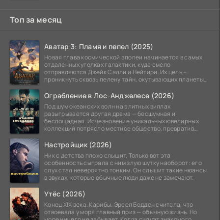
Топ за месяц
Аватар 3: Пламя и пепел (2025)
Новая глава космической эпопеи начинается в самых
отдаленных уголках галактики, куда смело
отправляются Джейк Салли и Нейтири. Их цель –
проникнуть сквозь пелену тайн, окутывающих планеты
системы
Ограбление в Лос-Анджелесе (2026)
Под шум океанских волн на элитных виллах
разыгрывается другая драма — бесшумная и
беспощадная. Исчезновение уникальных ювелирных
коллекций потрясло местное общество, превратив
побережье из курорта в
Настройщик (2026)
Ник с детства плохо слышит. Только вот эта
особенность сыграла с ним злую шутку наоборот: его
слух стал невероятно тонким. Он слышит такие нюансы
в звуках, которые обычные люди даже не замечают.
Утёс (2026)
Конец XIX века. Карибы. Эрсел Бодден считала, что
отвоевала у моря главный приз — обычную жизнь. Но
море ничего не забывает. Когда силуэт знакомого