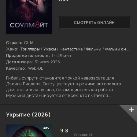
СМОТРЕТЬ ОНЛАЙН
Страна:
США
Жанр:
Триллеры
/
Ужасы
/
Фантастика
/
Фильмы
/
Фильмы онлайн
Продолжительность:
1 ч 39 мин
Дата выхода:
31 июля 2026
Качество:
Web-DL
Гибель супруги становится точкой невозврата для
Дэвида Рисдаля. Он существует в режиме автопилота:
дом, машинная рутина, безэмоциональная работа.
Мужчина дистанцируется от всех, кто пытается
достучаться до него, и растворяется в служебных
процессах корпорации «Ultima Robotics», где кипит
работа над нейросетями. Начальство доверяет Дэвиду
Укрытие (2026)
ответственное испытание — знакомство с прототипом
Сары (Лили Салливан). Она представляет собой робота
предельной реалистичности, сконструированного под
9.8
Голосов:
45
задачу