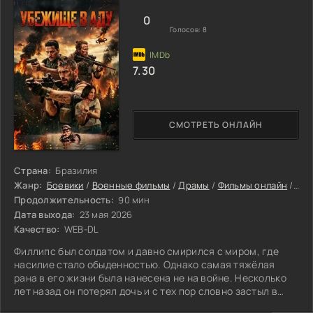
0
Голосов:
8
7.30
СМОТРЕТЬ ОНЛАЙН
Страна:
Бразилия
Жанр:
Боевики
/
Военные фильмы
/
Драмы
/
Фильмы онлайн
/
Фил
Продолжительность:
90 мин
Дата выхода:
23 мая 2026
Качество:
WEB-DL
Филлипс был солдатом и давно смирился с миром, где
насилие стало обыденностью. Однако самая тяжёлая
рана в его жизни была нанесена не на войне. Несколько
лет назад он потерял дочь и с тех пор словно застыл в
состоянии между виной, злостью и внутренней пустотой.