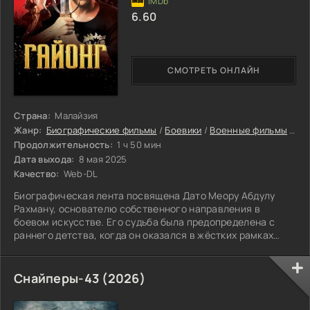
6.60
СМОТРЕТЬ ОНЛАЙН
Страна:
Малайзия
Жанр:
Биографические фильмы
/
Боевики
/
Военные фильмы
/
Др
Продолжительность:
1 ч 50 мин
Дата выхода:
8 мая 2025
Качество:
Web-DL
Биографическая лента посвящена Дато Меору Абдулу
Рахману, основателю собственного направления в
боевом искусстве. Его судьба была предопределена с
раннего детства, когда он оказался в жёстких рамках
дисциплины.
Снайперы-43 (2026)