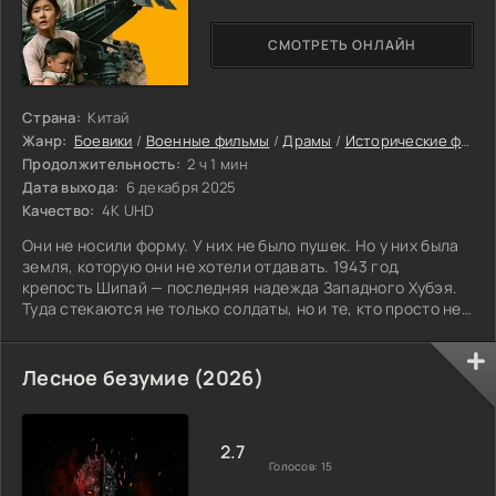
СМОТРЕТЬ ОНЛАЙН
Страна:
Китай
Жанр:
Боевики
/
Военные фильмы
/
Драмы
/
Исторические фильмы
Продолжительность:
2 ч 1 мин
Дата выхода:
6 декабря 2025
Качество:
4K UHD
Они не носили форму. У них не было пушек. Но у них была
земля, которую они не хотели отдавать. 1943 год,
крепость Шипай — последняя надежда Западного Хубэя.
Туда стекаются не только солдаты, но и те, кто просто не
может уйти.
Лесное безумие (2026)
2.7
Голосов:
15