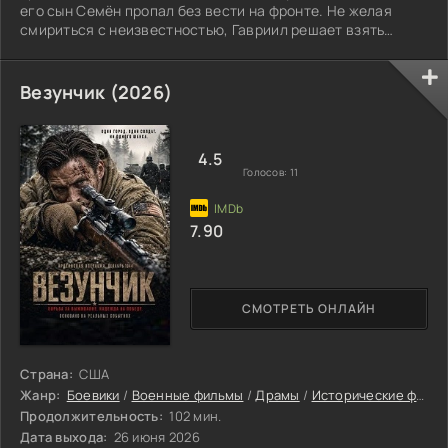
его сын Семён пропал без вести на фронте. Не желая
смириться с неизвестностью, Гавриил решает взять
судьбу в свои руки и отправляется на линию фронта в
поисках сына.
Везунчик (2026)
4.5
Голосов:
11
7.90
СМОТРЕТЬ ОНЛАЙН
Страна:
США
Жанр:
Боевики
/
Военные фильмы
/
Драмы
/
Исторические фильмы
Продолжительность:
102 мин.
Дата выхода:
26 июня 2026