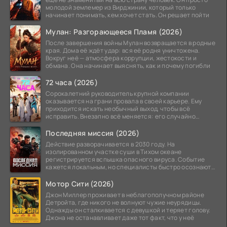
молодой землемер из Вирджинии, который только
начинает понимать, кем хочет стать. Он решает пойти
Мулан: Разгорающееся Пламя (2026)
После завершения войны Мулан возвращается в родные
края. Дома её ждёт удар: вся её родня уничтожена.
Вокруг неё — атмосфера коррупции, жестокости и
обмана. Она начинает выяснять, как и почему погибли
72 часа (2026)
Сорокалетний руководитель крупной компании
оказывается на грани провала в своей карьере. Ему
приходится искать необычный выход, чтобы всё
исправить. Внезапно всё меняется: его случайно
добавляют в
Последняя миссия (2026)
Действие разворачивается в 2030 году. На
изолированном участке суши в Тихом океане
регистрируется вспышка опасного вируса. Событие
кажется локальным, но специалисты быстро осознают:
как только
Мотор Сити (2026)
Джон Миллер проживает в неблагополучном районе
Детройта, где никого не волнуют чужие неурядицы.
Однажды он сталкивается с девушкой и теряет голову.
Джона не останавливает даже тот факт, что у неё