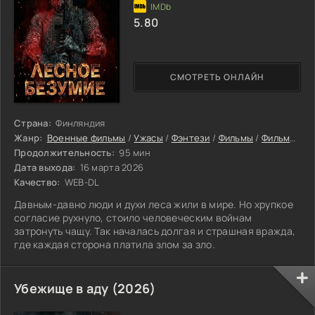
5.80
СМОТРЕТЬ ОНЛАЙН
Страна:
Финляндия
Жанр:
Военные фильмы
/
Ужасы
/
Фэнтези
/
Фильмы
/
Фильмы онлайн
Продолжительность:
95 мин
Дата выхода:
16 марта 2026
Качество:
WEB-DL
Давным-давно люди и духи леса жили в мире. Но хрупкое
согласие рухнуло, стоило человеческим войнам
затронуть чащу. Так началась долгая и страшная вражда,
где каждая сторона платила злом за зло.
Убежище в аду (2026)