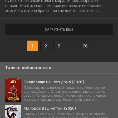
путь, символ связи целого мира, теперь заброшен и
опасен. Монгольская империя исчезла, и её бывшие
земли — это поле брани, где каждый князь воюет с
соседом. В этом мире живёт Тимур. Он не новичок в боях,
но теперь его испытания будут другого рода. Не только
мечи и стрелы, но и скрытые угрозы: друзья, которые
ЗАГРУЗИТЬ ЕЩЕ
замышляют против него, ловкие политические игры и
горькие минуты, когда он теряет близких. Кажется, всё
против него. Но именно эти удары
1
2
3
...
26
Только добавленные
Сокровище нашего дома (2026)
Представьте: вы начали жизнь заново. Именно это и
сделала Сварна. Она давно оставила свою опасную
работу. Теперь она жена Анирудха, и у них спокойная
жизнь длиной в два года. Но вот пришло время
Молодой Вашингтон (2026)
Середина восемнадцатого века. Джордж Вашингтон —
ещё не знаменитый на всю страну человек. Он просто