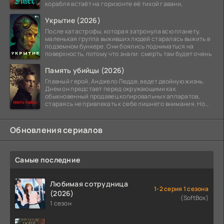
корабля встаёт на горизонте её тихой гавани,
Укрытие (2026)
После катастрофы, которая затронула всю планету,
маленькая группа выживших людей старалась выжить в
подземном бункере. Они боялись подниматься на
поверхность, потому что знали: смерть там будет очень
Память убийцы (2026)
Главный герой, Анджело Ледде, ведет двойную жизнь.
Днем он предстает перед окружающими как
обыкновенный продавец копировальных аппаратов,
стараясь не привлекать к себе лишнего внимания. Но
когда
Обновления сериалов
Самые последние
Любимая сотрудница
1-2 серия 1 сезона
(2026)
(SoftBox)
1 сезон