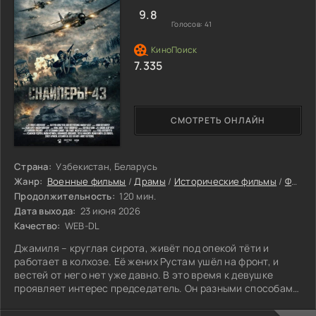
9.8
Голосов:
41
7.335
СМОТРЕТЬ ОНЛАЙН
Страна:
Узбекистан, Беларусь
Жанр:
Военные фильмы
/
Драмы
/
Исторические фильмы
/
Фильмы онлайн
Продолжительность:
120 мин.
Дата выхода:
23 июня 2026
Качество:
WEB-DL
Джамиля – круглая сирота, живёт под опекой тёти и
работает в колхозе. Её жених Рустам ушёл на фронт, и
вестей от него нет уже давно. В это время к девушке
проявляет интерес председатель. Он разными способами
пытается склонить тётю к тому, чтобы та выдала
племянницу замуж.