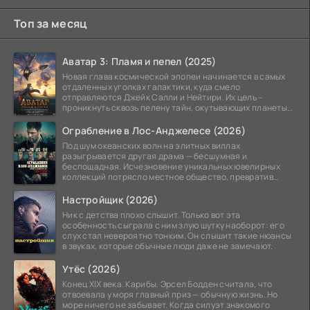
Топ за месяц
Аватар 3: Пламя и пепел (2025)
Новая глава космической эпопеи начинается в самых
отдаленных уголках галактики, куда смело
отправляются Джейк Салли и Нейтири. Их цель –
проникнуть сквозь пелену тайн, окутывающих планеты
системы
Ограбление в Лос-Анджелесе (2026)
Под шум океанских волн на элитных виллах
разыгрывается другая драма — бесшумная и
беспощадная. Исчезновение уникальных ювелирных
коллекций потрясло местное общество, превратив
побережье из курорта в
Настройщик (2026)
Ник с детства плохо слышит. Только вот эта
особенность сыграла с ним злую шутку наоборот: его
слух стал невероятно тонким. Он слышит такие нюансы
в звуках, которые обычные люди даже не замечают.
Утёс (2026)
Конец XIX века. Карибы. Эрсел Бодден считала, что
отвоевала у моря главный приз — обычную жизнь. Но
море ничего не забывает. Когда силуэт знакомого