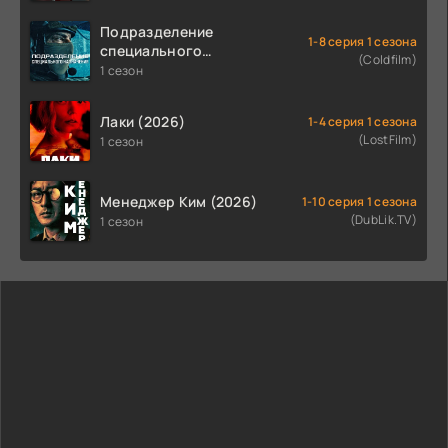
Подразделение
1-8 серия 1 сезона
специального
(Coldfilm)
назначения (2026)
1 сезон
Лаки (2026)
1-4 серия 1 сезона
(LostFilm)
1 сезон
Менеджер Ким (2026)
1-10 серия 1 сезона
(DubLik.TV)
1 сезон