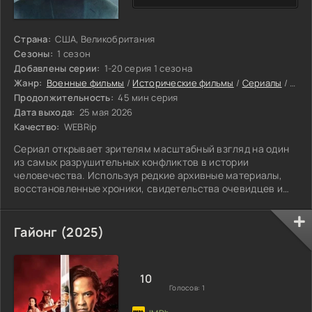
Страна:
США, Великобритания
Сезоны:
1 сезон
Добавлены серии:
1-20 серия 1 сезона
Жанр:
Военные фильмы
/
Исторические фильмы
/
Сериалы
/
Док
Продолжительность:
45 мин серия
Дата выхода:
25 мая 2026
Качество:
WEBRip
Сериал открывает зрителям масштабный взгляд на один
из самых разрушительных конфликтов в истории
человечества. Используя редкие архивные материалы,
восстановленные хроники, свидетельства очевидцев и
комментарии ведущих историков со всего мира.
Гайонг (2025)
10
Голосов:
1