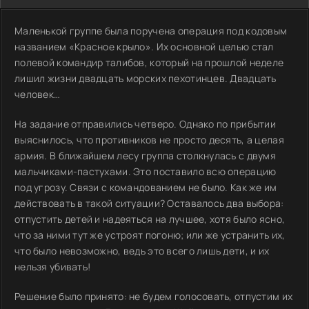
Маленькой группе была поручена операция под кодовым
названием «Красное крыло». Их основной целью стал
полевой командир талибов, который на прошлой неделе
лишил жизни двадцать морских пехотинцев. Двадцать
человек…
На задание отправились четверо. Однако по прибытии
выяснилось, что противников не просто десять, а целая
армия. В ближайшем лесу группа столкнулась с двумя
мальчиками-пастухами. Это поставило всю операцию
под угрозу. Связи с командованием не было. Как же им
действовать в такой ситуации? Оставалось два выбора:
отпустить детей и надеяться на лучшее, хотя было ясно,
что за ними тут же устроят погоню; или же устранить их,
что было невозможно, ведь это всего лишь дети, и их
нельзя убивать!
Решение было принято: не будем голосовать, отпустим их