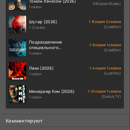
Томом Хэнксом (2026)
(HDrezka Studio)
1 сезон
Шугар (2026)
1-8 серия 2 сезона
(Coldfilm)
1-2 сезон
Подразделение
1-8 серия 1 сезона
специального
(Coldfilm)
назначения (2026)
1 сезон
Лаки (2026)
1-4 серия 1 сезона
(LostFilm)
1 сезон
Менеджер Ким (2026)
1-10 серия 1 сезона
(DubLik.TV)
1 сезон
Комментируют