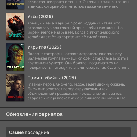
слух стал невероятно тонким. Он слышит такие нюансы
в звуках, которые обычные люди даже не замечают.
Утёс (2026)
Конец XIX века. Карибы. Эрсел Бодден считала, что
отвоевала у моря главный приз — обычную жизнь. Но
море ничего не забывает. Когда силуэт знакомого
корабля встаёт на горизонте её тихой гавани,
Укрытие (2026)
После катастрофы, которая затронула всю планету,
маленькая группа выживших людей старалась выжить в
подземном бункере. Они боялись подниматься на
поверхность, потому что знали: смерть там будет очень
Память убийцы (2026)
Главный герой, Анджело Ледде, ведет двойную жизнь.
Днем он предстает перед окружающими как
обыкновенный продавец копировальных аппаратов,
стараясь не привлекать к себе лишнего внимания. Но
когда
Обновления сериалов
Самые последние