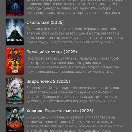
человек неожиданно натыкается на странный ящик,
некогда принадлежавший его деду. Эта находка
открывает перед ним двери в прошлое, полное тайн и
Скалолазы (2025)
Одержимые мечтой о покорении вершины, команда
альпинистов бросает вызов судьбе и отправляется в
рискованное восхождение, долгие годы остававшееся
под строжайшим запретом. Вначале этот дерзкий
проект
Бегущий человек (2025)
После серии сокрушительных природных катастроф
демократия в Америке пала, уступив место
безжалостной военной диктатуре. Мораль общества
неуклонно деградировала, символом чего стало
чудовищное шоу
Зверополис 2 (2025)
Зверополис. Мегаполис, где животные разных видов
живут в гармонии, становится ареной для новой
загадки. Появление таинственной рептилии вносит
дисбаланс в устоявшийся порядок, запуская цепь
Хищник: Планета смерти (2025)
Хищник Дек, изгнанный из клана, отправляется на
опасную планету Калиск. Он стремится доказать
своему отцу и всему племени, что достоин быть частью
клана. Он встречает загадочную девушку Тию и