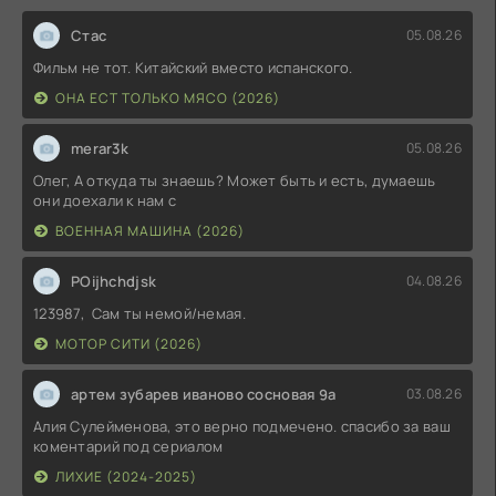
Стас
05.08.26
Фильм не тот. Китайский вместо испанского.
ОНА ЕСТ ТОЛЬКО МЯСО (2026)
merar3k
05.08.26
Олег, А откуда ты знаешь? Может быть и есть, думаешь
они доехали к нам с
ВОЕННАЯ МАШИНА (2026)
POijhchdjsk
04.08.26
123987, Сам ты немой/немая.
МОТОР СИТИ (2026)
артем зубарев иваново сосновая 9а
03.08.26
Алия Сулейменова, это верно подмечено. спасибо за ваш
коментарий под сериалом
ЛИХИЕ (2024-2025)