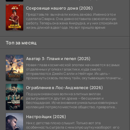
Сокровище нашего дома (2026)
Представьте: вы начали жизнь заново. Именно это и
сделала Сварна. Она давно оставила свою опасную
работу. Теперь она жена Анирудха, и у них спокойная
жизнь длиной в два года. Но вот пришло время
Топ за месяц
Аватар 3: Пламя и пепел (2025)
Новая глава космической эпопеи начинается в самых
отдаленных уголках галактики, куда смело
отправляются Джейк Салли и Нейтири. Их цель –
проникнуть сквозь пелену тайн, окутывающих планеты
системы
Ограбление в Лос-Анджелесе (2026)
Под шум океанских волн на элитных виллах
разыгрывается другая драма — бесшумная и
беспощадная. Исчезновение уникальных ювелирных
коллекций потрясло местное общество, превратив
побережье из курорта в
Настройщик (2026)
Ник с детства плохо слышит. Только вот эта
особенность сыграла с ним злую шутку наоборот: его