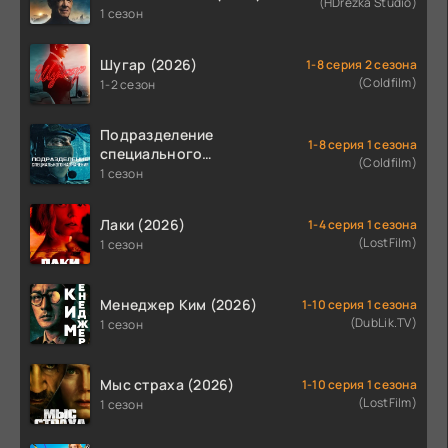
(HDrezka Studio)
1 сезон
Шугар (2026)
1-8 серия 2 сезона
(Coldfilm)
1-2 сезон
Подразделение
1-8 серия 1 сезона
специального
(Coldfilm)
назначения (2026)
1 сезон
Лаки (2026)
1-4 серия 1 сезона
(LostFilm)
1 сезон
Менеджер Ким (2026)
1-10 серия 1 сезона
(DubLik.TV)
1 сезон
Мыс страха (2026)
1-10 серия 1 сезона
(LostFilm)
1 сезон