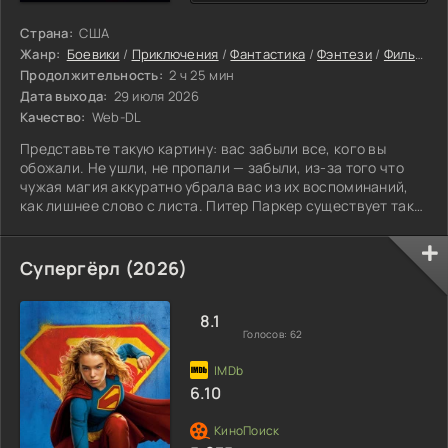
Страна:
США
Жанр:
Боевики
/
Приключения
/
Фантастика
/
Фэнтези
/
Фильмы
/
Продолжительность:
2 ч 25 мин
Дата выхода:
29 июля 2026
Качество:
Web-DL
Представьте такую картину: вас забыли все, кого вы
обожали. Не ушли, не пропали — забыли, из-за того что
чужая магия аккуратно убрала вас из их воспоминаний,
как лишнее слово с листа. Питер Паркер существует так
уже не один год: ни приятелей, ни родни, лишь маска,
облегающий костюм и Нью-Йорк, который требуется
оберегать каждую тёмную пору, хочет город этого или
Супергёрл (2026)
нет.
8.1
Голосов:
62
6.10