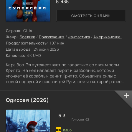
5.935
СМОТРЕТЬ ОНЛАЙН
Страна:
США
Жанр:
Боевики
/
Приключения
/
Фантастика
/
Американские фильмы
Продолжительность:
107 мин
Дата выхода:
24 июня 2026
Качество:
4K UHD
Кара Зор-Эл путешествует по галактике со своим псом
Крипто. На неё нападает пират и разбойник, который
угоняет её корабль и ранит Крипто. Объединив силы с
новой подругой и союзницей Рути, семью которой ранее
убил пират, Кара отправляется мстить.
Одиссея (2026)
6.3
Голосов:
62