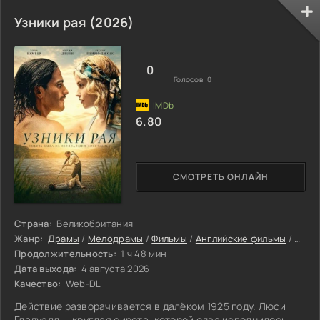
поимку из рутинной работы в интеллектуальный поединок.
Узники рая (2026)
0
Голосов:
0
6.80
СМОТРЕТЬ ОНЛАЙН
Страна:
Великобритания
Жанр:
Драмы
/
Мелодрамы
/
Фильмы
/
Английские фильмы
/
Филь
Продолжительность:
1 ч 48 мин
Дата выхода:
4 августа 2026
Качество:
Web-DL
Действие разворачивается в далёком 1925 году. Люси
Гладуэлл — круглая сирота, которой едва исполнилось