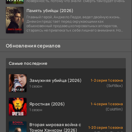
поверхность, потому что знали: смерть там будет очень
Память убийцы (2026)
Главный герой, Анджело Ледде, ведет двойную жизнь.
Днем он предстает перед окружающими как
обыкновенный продавец копировальных аппаратов,
стараясь не привлекать к себе лишнего внимания. Но
когда
Обновления сериалов
Самые последние
Замужняя убийца (2026)
1-2 серия 1 сезона
(SoftBox)
1 сезон
Яростная (2026)
1-4 серия 1 сезона
(Coldfilm)
1 сезон
Вторая мировая война с
1-20 серия 1 сезона
Томом Хэнксом (2026)