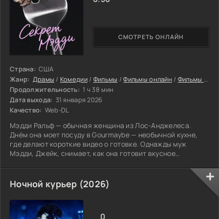
СМОТРЕТЬ ОНЛАЙН
Страна:
США
Жанр:
Драмы
/
Комедии
/
Фильмы
/
Фильмы онлайн
/
Фильмы 2026
Продолжительность:
1 ч 38 мин
Дата выхода:
31 января 2026
Качество:
Web-DL
Мэдди Ральф — обычная женщина из Лос-Анджелеса.
Днём она моет посуду в Gourmaybe — необычной кухне,
где делают короткие видео о готовке. Однажды муж
Мэдди, Джейк, снимает, как она готовит вкусное
вегетарианское блюдо.
Ночной курьер (2026)
0