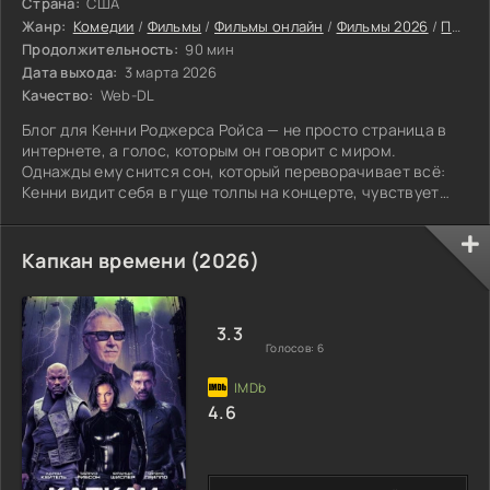
Страна:
США
Жанр:
Комедии
/
Фильмы
/
Фильмы онлайн
/
Фильмы 2026
/
Последние фильмы 2026
Продолжительность:
90 мин
Дата выхода:
3 марта 2026
Качество:
Web-DL
Блог для Кенни Роджерса Ройса — не просто страница в
интернете, а голос, которым он говорит с миром.
Однажды ему снится сон, который переворачивает всё:
Кенни видит себя в гуще толпы на концерте, чувствует
вибрации гитар и басов.
Капкан времени (2026)
3.3
Голосов:
6
4.6