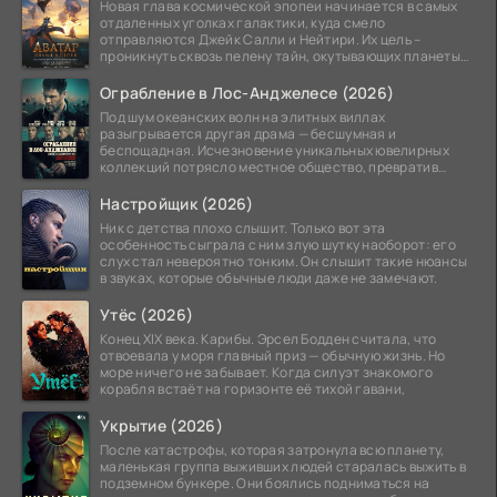
Новая глава космической эпопеи начинается в самых
отдаленных уголках галактики, куда смело
отправляются Джейк Салли и Нейтири. Их цель –
проникнуть сквозь пелену тайн, окутывающих планеты
системы
Ограбление в Лос-Анджелесе (2026)
Под шум океанских волн на элитных виллах
разыгрывается другая драма — бесшумная и
беспощадная. Исчезновение уникальных ювелирных
коллекций потрясло местное общество, превратив
побережье из курорта в
Настройщик (2026)
Ник с детства плохо слышит. Только вот эта
особенность сыграла с ним злую шутку наоборот: его
слух стал невероятно тонким. Он слышит такие нюансы
в звуках, которые обычные люди даже не замечают.
Утёс (2026)
Конец XIX века. Карибы. Эрсел Бодден считала, что
отвоевала у моря главный приз — обычную жизнь. Но
море ничего не забывает. Когда силуэт знакомого
корабля встаёт на горизонте её тихой гавани,
Укрытие (2026)
После катастрофы, которая затронула всю планету,
маленькая группа выживших людей старалась выжить в
подземном бункере. Они боялись подниматься на