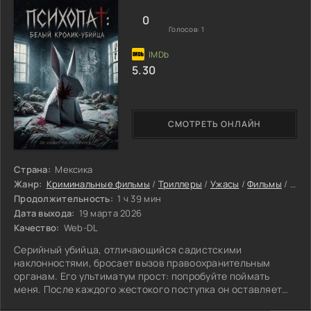
0
Голосов:
1
5.30
СМОТРЕТЬ ОНЛАЙН
Страна:
Мексика
Жанр:
Криминальные фильмы
/
Триллеры
/
Ужасы
/
Фильмы
/
Фил
Продолжительность:
1 ч 39 мин
Дата выхода:
19 марта 2026
Качество:
Web-DL
Серийный убийца, отличающийся садистскими
наклонностями, бросает вызов правоохранительным
органам. Его ультиматум прост: попробуйте поймать
меня. После каждого жестокого поступка он оставляет
подсказку — бумажную фигурку зайца. Это превращает