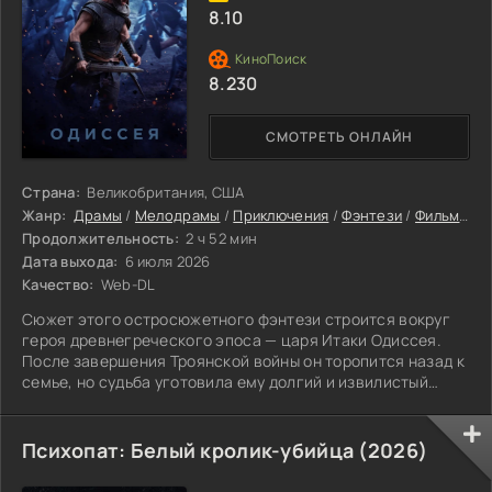
8.10
8.230
СМОТРЕТЬ ОНЛАЙН
Страна:
Великобритания, США
Жанр:
Драмы
/
Мелодрамы
/
Приключения
/
Фэнтези
/
Фильмы
/
А
Продолжительность:
2 ч 52 мин
Дата выхода:
6 июля 2026
Качество:
Web-DL
Сюжет этого остросюжетного фэнтези строится вокруг
героя древнегреческого эпоса — царя Итаки Одиссея.
После завершения Троянской войны он торопится назад к
семье, но судьба уготовила ему долгий и извилистый
маршрут.
Психопат: Белый кролик-убийца (2026)