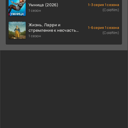
Умница (2026)
1-3 серия 1 сезона
(Coldfilm)
1 сезон
Жизнь, Ларри и
1-6 серия 1 сезона
стремление к несчастью:
(Coldfilm)
Почти история Америки
1 сезон
(2026)