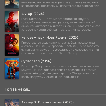
человечества. Используя редкие архивные материалы,
восстановленные хроники, свидетельства очевидцев и
Шугар (2026)
Главный герой — частный детектив Джон Шугар,
который известен своими расследованиями по всей
Америке. Он толковый и везучий сыщик, распутал много
загадочных дел и собирал такие улики, которые
помогли
Человек-паук: Новый день (2026)
Представьте такую картину: вас забыли все, кого вы
обожали. Не ушли, не пропали — забыли, из-за того что
чужая магия аккуратно убрала вас из их воспоминаний,
как лишнее слово с листа. Питер Паркер
Супергёрл (2026)
Кара Зор-Эл путешествует по галактике со своим псом
Крипто. На неё нападает пират и разбойник, который
угоняет её корабль и ранит Крипто. Объединив силы с
новой подругой и союзницей Рути, семью
Топ за месяц
Аватар 3: Пламя и пепел (2025)