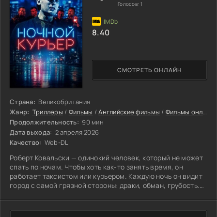
Голосов:
1
8.40
СМОТРЕТЬ ОНЛАЙН
Страна:
Великобритания
Жанр:
Триллеры
/
Фильмы
/
Английские фильмы
/
Фильмы онлайн
Продолжительность:
90 мин
Дата выхода:
2 апреля 2026
Качество:
Web-DL
Роберт Ковальски — одинокий человек, который не может
спать по ночам. Чтобы хоть как-то занять время, он
работает таксистом или курьером. Каждую ночь он видит
город с самой грязной стороны: драки, обман, грубость.
Такая жизнь потихоньку ломает его изнутри. У него есть
мечта — накопить на фургон и уехать из этого ада. Но
постоянные неудачи не дают ему этого сделать. То одно,