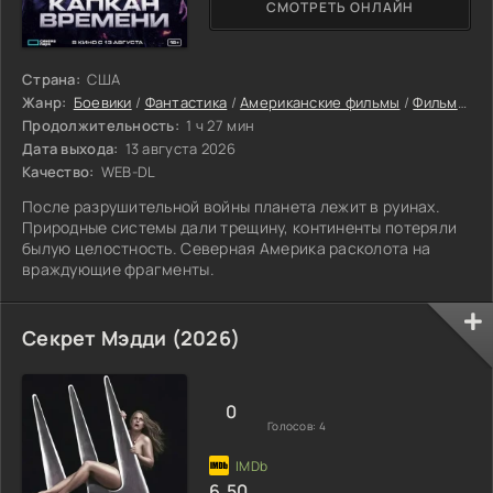
СМОТРЕТЬ ОНЛАЙН
Страна:
США
Жанр:
Боевики
/
Фантастика
/
Американские фильмы
/
Фильмы онлайн
Продолжительность:
1 ч 27 мин
Дата выхода:
13 августа 2026
Качество:
WEB-DL
После разрушительной войны планета лежит в руинах.
Природные системы дали трещину, континенты потеряли
былую целостность. Северная Америка расколота на
враждующие фрагменты.
Секрет Мэдди (2026)
0
Голосов:
4
6.50