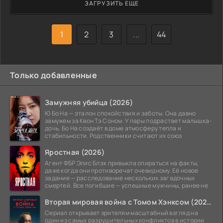
ЗАГРУЗИТЬ ЕЩЕ
то другое случается, и деньги уходят на совсем другие
нужды. Хуже всего становится, когда его девушка
погибает. После
1
2
3
...
44
Только добавленные
Замужняя убийца (2026)
Ю Бо На — эталон спокойствия и заботы. Она давно
замужем за Квон Тэ Соном. У пары подрастает малышка-
дочь. Бо На создаёт в доме атмосферу тепла и
стабильности. Родственники считают их союз
Яростная (2026)
Агент ФБР Элис Блэк привыкла опираться на факты,
даже когда они противоречат очевидному. Её новое
задание — расследование нескольких загадочных
смертей. Все погибшие — успешные мужчины, ранее не
Вторая мировая война с Томом Хэнксом (2026)
Сериал открывает зрителям масштабный взгляд на
один из самых разрушительных конфликтов в истории