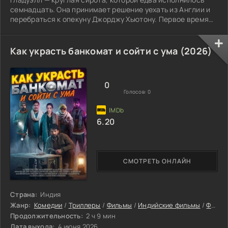
семнадцать. Она принимает решение уехать из Англии и
перебраться к опекуну Джорджу Хьютону. Первое время
девушка пребывает в полном восторге: местная природа
словно создана для вдохновения, а пейзажи вызывают
восхищение.
Как украсть банкомат и сойти с ума (2026)
0
Голосов:
0
6.20
СМОТРЕТЬ ОНЛАЙН
Страна:
Индия
Жанр:
Комедии
/
Триллеры
/
Фильмы
/
Индийские фильмы
/
Фильмы онлайн
Продолжительность:
2 ч 9 мин
Дата выхода:
4 июня 2026