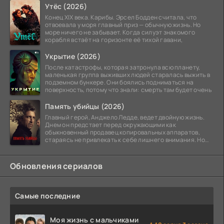
Утёс (2026)
Конец XIX века. Карибы. Эрсел Бодден считала, что
отвоевала у моря главный приз — обычную жизнь. Но
море ничего не забывает. Когда силуэт знакомого
корабля встаёт на горизонте её тихой гавани,
Укрытие (2026)
После катастрофы, которая затронула всю планету,
маленькая группа выживших людей старалась выжить в
подземном бункере. Они боялись подниматься на
поверхность, потому что знали: смерть там будет очень
Память убийцы (2026)
Главный герой, Анджело Ледде, ведет двойную жизнь.
Днем он предстает перед окружающими как
обыкновенный продавец копировальных аппаратов,
стараясь не привлекать к себе лишнего внимания. Но
когда
Обновления сериалов
Самые последние
Моя жизнь с мальчиками