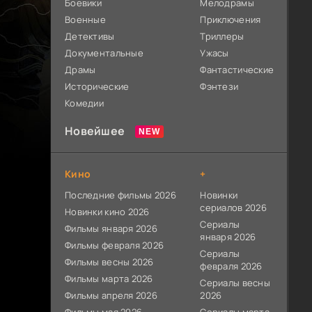
Боевики
Мелодрамы
Военные
Приключения
Детективы
Триллеры
Документальные
Ужасы
Драмы
Фантастические
Исторические
Фэнтези
Комедии
Новейшее
Кино
+
Последние фильмы 2026
Новинки
сериалов 2026
Новинки кино 2026
Сериалы
Фильмы января 2026
января 2026
Фильмы февраля 2026
Сериалы
Фильмы весны 2026
февраля 2026
Фильмы марта 2026
Сериалы весны
Фильмы апреля 2026
2026