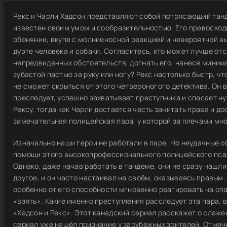
Рекс и Чарли Хадсон представляют собой потрясающий танд
известен своим умом и сообразительностью. Его превосходн
обоняние, вкупе с молниеносной реакцией и невероятной в
дуэте человека и собаки. Согласитесь, кто может лучше отс
непредвиденных обстоятельств, догнать его, нанеся миним
зубастой пастью за руку или ногу? Рекс настолько быстр, 
не сможет скрыться от этого четвероногого детектива. Он в
преследует, успешно захватывает преступника и спасает ну
Рексу, тогда как Чарли достается честь зачитать права и д
замечательная полицейская пара, у которой за плечами мн
Изначально наши герои не работали в паре. Но неудачные о
помощи этого высокопрофессионального полицейского пса,
Однако, даже начав работать в тандеме, они не сразу нашли 
другое, и он часто настаивал на своём, оказываясь правым.
особенно от его способности мгновенно реагировать на оп
«взять». Какие именно преступления расследует эта пара, 
«Хадсон и Рекс». Этот канадский сериал расскажет о слаже
сериал уже нашёл признание у зарубежных зрителей. Отмече