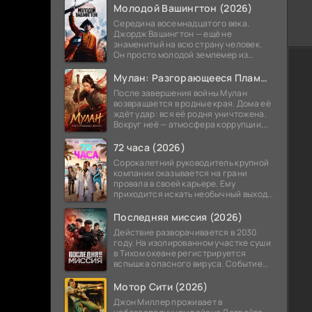
длиной в два года. Но вот пришло
Молодой Вашингтон (2026)
время
Середина восемнадцатого века.
Джордж Вашингтон — ещё не
знаменитый на всю страну человек.
Он просто молодой землемер из
Вирджинии, который только начинает
понимать, кем хочет стать. Он решает
Мулан: Разгорающееся Пламя (2026)
пойти
После завершения войны Мулан
возвращается в родные края. Дома её
ждёт удар: вся её родня уничтожена.
Вокруг неё — атмосфера коррупции,
жестокости и обмана. Она начинает
выяснять, как и почему погибли
72 часа (2026)
Сорокалетний руководитель крупной
компании оказывается на грани
провала в своей карьере. Ему
приходится искать необычный выход,
чтобы всё исправить. Внезапно всё
меняется: его случайно добавляют в
Последняя миссия (2026)
Действие разворачивается в 2030
году. На изолированном участке суши
в Тихом океане регистрируется
вспышка опасного вируса. Событие
кажется локальным, но специалисты
быстро осознают: как только
Мотор Сити (2026)
Джон Миллер проживает в