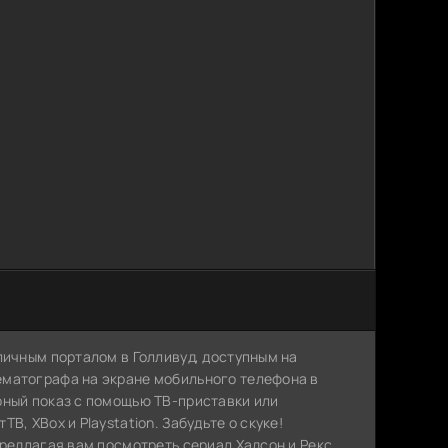
личным порталом в Голливуд, доступным на
ематографа на экране мобильного телефона в
рный показ с помощью ТВ-приставки или
, XBox и Playstation. Забудьте о скуке!
предлагая вам посмотреть сериал Хадсон и Рекс