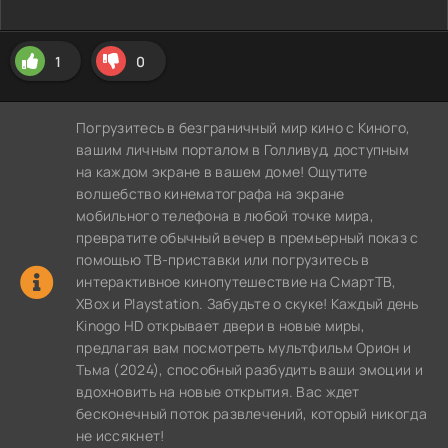
1
0
Погрузитесь в безграничный мир кино с Киного,
вашим личным порталом в Голливуд, доступным
на каждом экране в вашем доме! Ощутите
волшебство кинематографа на экране
мобильного телефона в любой точке мира,
превратите обычный вечер в премьерный показ с
помощью ТВ-приставки или погрузитесь в
интерактивное кинопутешествие на СмартТВ,
XBox и Playstation. Забудьте о скуке! Каждый день
Kinogo HD открывает двери в новые миры,
предлагая вам посмотреть мультфильм Орион и
Тьма (2024), способный разбудить ваши эмоции и
вдохновить на новые открытия. Вас ждет
бесконечный поток развлечений, который никогда
не иссякнет!