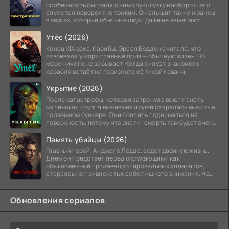
особенность сыграла с ним злую шутку наоборот: его
слух стал невероятно тонким. Он слышит такие нюансы
в звуках, которые обычные люди даже не замечают.
Утёс (2026)
Конец XIX века. Карибы. Эрсел Бодден считала, что
отвоевала у моря главный приз — обычную жизнь. Но
море ничего не забывает. Когда силуэт знакомого
корабля встаёт на горизонте её тихой гавани,
Укрытие (2026)
После катастрофы, которая затронула всю планету,
маленькая группа выживших людей старалась выжить в
подземном бункере. Они боялись подниматься на
поверхность, потому что знали: смерть там будет очень
Память убийцы (2026)
Главный герой, Анджело Ледде, ведет двойную жизнь.
Днем он предстает перед окружающими как
обыкновенный продавец копировальных аппаратов,
стараясь не привлекать к себе лишнего внимания. Но
когда
Обновления сериалов