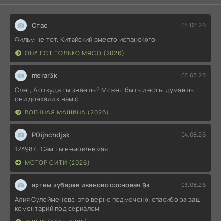
Стас
05.08.26
Фильм не тот. Китайский вместо испанского.
ОНА ЕСТ ТОЛЬКО МЯСО (2026)
merar3k
05.08.26
Олег, А откуда ты знаешь? Может быть и есть, думаешь
они доехали к нам с
ВОЕННАЯ МАШИНА (2026)
POijhchdjsk
04.08.26
123987, Сам ты немой/немая.
МОТОР СИТИ (2026)
артем зубарев иваново сосновая 9а
03.08.26
Алия Сулейменова, это верно подмечено. спасибо за ваш
коментарий под сериалом