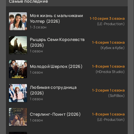
Самые последние
Моя жизнь с мальчиками
1-10 серия 3 сезона
Уолтер (2026)
(LE-Production)
1-3 сезон
Рыцарь Семи Королевств
1-6 серия 1 сезона
(2026)
(Кубик в Кубе)
1 сезон
Молодой Шерлок (2026)
1-8 серия 1 сезона
(HDrezka Studio)
1 сезон
Любимая сотрудница
1-2 серия 1 сезона
(2026)
(SoftBox)
1 сезон
Стерлинг-Поинт (2026)
1-8 серия 1 сезона
(LE-Production)
1 сезон