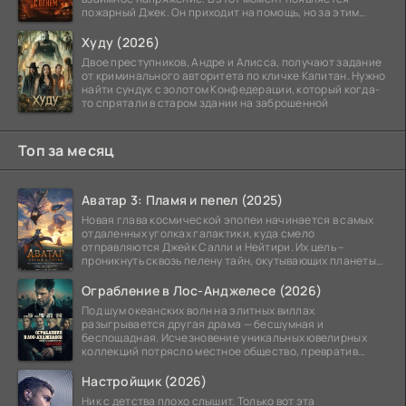
пожарный Джек. Он приходит на помощь, но за этим
стоит его
Худу (2026)
Двое преступников, Андре и Алисса, получают задание
от криминального авторитета по кличке Капитан. Нужно
найти сундук с золотом Конфедерации, который когда-
то спрятали в старом здании на заброшенной
Топ за месяц
Аватар 3: Пламя и пепел (2025)
Новая глава космической эпопеи начинается в самых
отдаленных уголках галактики, куда смело
отправляются Джейк Салли и Нейтири. Их цель –
проникнуть сквозь пелену тайн, окутывающих планеты
системы
Ограбление в Лос-Анджелесе (2026)
Под шум океанских волн на элитных виллах
разыгрывается другая драма — бесшумная и
беспощадная. Исчезновение уникальных ювелирных
коллекций потрясло местное общество, превратив
побережье из курорта в
Настройщик (2026)
Ник с детства плохо слышит. Только вот эта