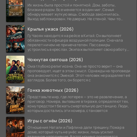
Их жизнь была простой и понятной. Дом, заботы,
близкие рядом. Все меняется в один миг. Семья
обнаруживает жуткую вещь. Свобода закончилась.
Выход заблокирован. Не дверью. Не стеной. Чем-то
невидимым.
Крылья ужаса (2026)
Гу Чаоян находится на рейсе в Китай. Он выполняет
обязанности офицера воздушной полиции. Сначала
перелет ничем не примечателен. Пассажиры
устроились в креслах. Экипаж выполняет свою работу.
Лайнер
Чокнутая святоша (2026)
Ома глубоко религиозна. Она не просто верит — она
проповедует, ищет в этом смысл. Однажды на проповеди
она знакомится с Эмекой. Этот человек не разделяет её
взглядов. Более того, он борется с
Гонка животных (2026)
Представьте мир, где лотерея — это не развлечение, а
приговор. Номера, выпавшие в тираже, определяют тех,
кому предстоит бежать смертельную дистанцию. Люди,
которым достались эти номера, становятся
Игры с огнём (2026)
Отношения Натали и Лафлина дали трещину. Пожар в
доме, который чуть не унёс жизни, лишь усилил
взаимное напряжение. В этот момент появляется