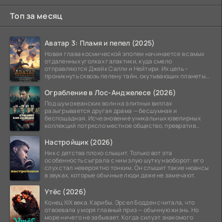
Топ за месяц
Аватар 3: Пламя и пепел (2025)
Новая глава космической эпопеи начинается в самых
отдаленных уголках галактики, куда смело
отправляются Джейк Салли и Нейтири. Их цель –
проникнуть сквозь пелену тайн, окутывающих планеты
системы
Ограбление в Лос-Анджелесе (2026)
Под шум океанских волн на элитных виллах
разыгрывается другая драма — бесшумная и
беспощадная. Исчезновение уникальных ювелирных
коллекций потрясло местное общество, превратив
побережье из курорта в
Настройщик (2026)
Ник с детства плохо слышит. Только вот эта
особенность сыграла с ним злую шутку наоборот: его
слух стал невероятно тонким. Он слышит такие нюансы
в звуках, которые обычные люди даже не замечают.
Утёс (2026)
Конец XIX века. Карибы. Эрсел Бодден считала, что
отвоевала у моря главный приз — обычную жизнь. Но
море ничего не забывает. Когда силуэт знакомого