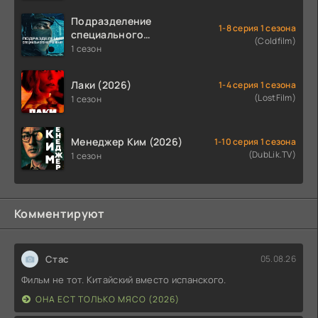
Подразделение
1-8 серия 1 сезона
специального
(Coldfilm)
назначения (2026)
1 сезон
Лаки (2026)
1-4 серия 1 сезона
(LostFilm)
1 сезон
Менеджер Ким (2026)
1-10 серия 1 сезона
(DubLik.TV)
1 сезон
Комментируют
Стас
05.08.26
Фильм не тот. Китайский вместо испанского.
ОНА ЕСТ ТОЛЬКО МЯСО (2026)