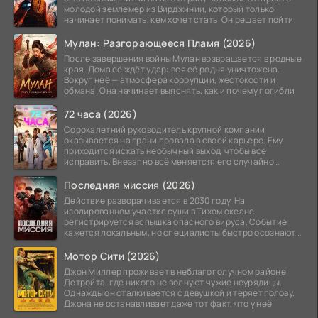
молодой землемер из Вирджинии, который только
начинает понимать, кем хочет стать. Он решает пойти
Мулан: Разгорающееся Пламя (2026)
После завершения войны Мулан возвращается в родные
края. Дома её ждёт удар: вся её родня уничтожена.
Вокруг неё — атмосфера коррупции, жестокости и
обмана. Она начинает выяснять, как и почему погибли
72 часа (2026)
Сорокалетний руководитель крупной компании
оказывается на грани провала в своей карьере. Ему
приходится искать необычный выход, чтобы всё
исправить. Внезапно всё меняется: его случайно
добавляют в
Последняя миссия (2026)
Действие разворачивается в 2030 году. На
изолированном участке суши в Тихом океане
регистрируется вспышка опасного вируса. Событие
кажется локальным, но специалисты быстро осознают:
как только
Мотор Сити (2026)
Джон Миллер проживает в неблагополучном районе
Детройта, где никого не волнуют чужие неурядицы.
Однажды он сталкивается с девушкой и теряет голову.
Джона не останавливает даже тот факт, что у неё