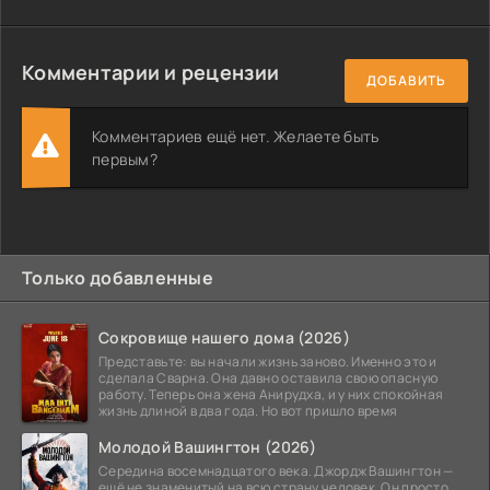
Комментарии и рецензии
ДОБАВИТЬ
Комментариев ещё нет. Желаете быть
первым?
Только добавленные
Сокровище нашего дома (2026)
Представьте: вы начали жизнь заново. Именно это и
сделала Сварна. Она давно оставила свою опасную
работу. Теперь она жена Анирудха, и у них спокойная
жизнь длиной в два года. Но вот пришло время
Молодой Вашингтон (2026)
Середина восемнадцатого века. Джордж Вашингтон —
ещё не знаменитый на всю страну человек. Он просто