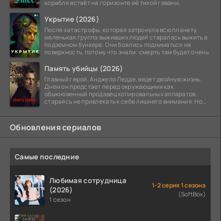
корабля встаёт на горизонте её тихой гавани,
Укрытие (2026)
После катастрофы, которая затронула всю планету,
маленькая группа выживших людей старалась выжить в
подземном бункере. Они боялись подниматься на
поверхность, потому что знали: смерть там будет очень
Память убийцы (2026)
Главный герой, Анджело Ледде, ведет двойную жизнь.
Днем он предстает перед окружающими как
обыкновенный продавец копировальных аппаратов,
стараясь не привлекать к себе лишнего внимания. Но
когда
Обновления сериалов
Самые последние
Любимая сотрудница
1-2 серия 1 сезона
(2026)
(SoftBox)
1 сезон