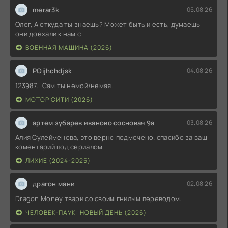
merar3k
05.08.26
Олег, А откуда ты знаешь? Может быть и есть, думаешь
они доехали к нам с
ВОЕННАЯ МАШИНА (2026)
POijhchdjsk
04.08.26
123987, Сам ты немой/немая.
МОТОР СИТИ (2026)
артем зубарев иваново сосновая 9а
03.08.26
Алия Сулейменова, это верно подмечено. спасибо за ваш
коментарий под сериалом
ЛИХИЕ (2024-2025)
драгон мани
02.08.26
Dragon Money твари со своим гнилым переводом.
ЧЕЛОВЕК-ПАУК: НОВЫЙ ДЕНЬ (2026)