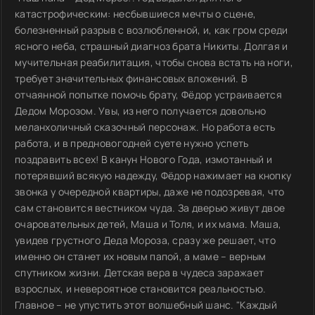
катастрофическим: несбывшиеся мечты о сцене,
болезненный разрыв с возлюбленной, и, как гром среди
ясного неба, страшный диагноз брата Никиты. Долгая и
мучительная реабилитация, чтобы снова встать на ноги,
требует значительных финансовых вложений. В
отчаянной попытке помочь брату, Фёдор устраивается
Дедом Морозом. Увы, из него получается довольно
меланхоличный сказочный персонаж. Но работа есть
работа, и в предновогодней суете нужно успеть
поздравить всех! В канун Нового Года, измотанный и
потерявший всякую надежду, Фёдор нажимает на кнопку
звонка у очередной квартиры, даже не подозревая, что
сам становится вестником чуда. За дверью живут двое
очаровательных детей, Маша и Толя, и их мама. Маша,
увидев грустного Деда Мороза, сразу же решает, что
именно он станет их новым папой, а маме – верным
спутником жизни. Детская вера в чудеса заражает
взрослых, и невероятное становится реальностью.
Главное – не упустить этот волшебный шанс. "Каждый