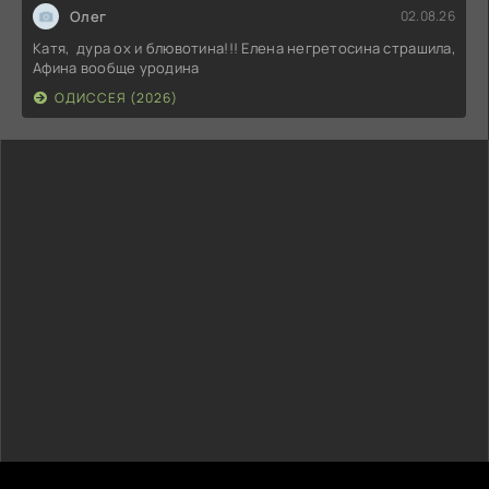
Олег
02.08.26
Катя, дура ох и блювотина!!! Елена негретосина страшила,
Афина вообще уродина
ОДИССЕЯ (2026)