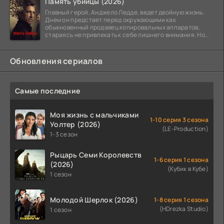
Память убийцы (2026)
Главный герой, Анджело Ледде, ведет двойную жизнь.
Днем он предстает перед окружающими как
обыкновенный продавец копировальных аппаратов,
стараясь не привлекать к себе лишнего внимания. Но
когда
Обновления сериалов
Самые последние
Моя жизнь с мальчиками
1-10 серия 3 сезона
Уолтер (2026)
(LE-Production)
1-3 сезон
Рыцарь Семи Королевств
1-6 серия 1 сезона
(2026)
(Кубик в Кубе)
1 сезон
Молодой Шерлок (2026)
1-8 серия 1 сезона
(HDrezka Studio)
1 сезон