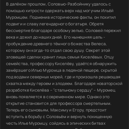
В далёком прошлом, Соловью-Разбойнику удалось с
помощью хитрости одержать верх над могучим Ильёй
Муромцем. Подменив исторические факты, он похитил
подвиги и славу легендарного богатыря. Обретя
бессмертие благодаря особому зелью, Соловей пережил
века и дожил до наших дней. Его нынешняя цель -
пробуждение древнего тёмного божества Велеса,
которому он когда-то отдал свою душу. Секрет этой
зловещей сделки хранит лишь семья Киселёвых. Отцу
семейства, профессору Киселёву, удаётся обнаружить
замёрзшего Илью Муромца в ледяной пещере, скрытой
под водами северных морей, где и произошла решающая
схватка между героем и злодеем. Благодаря новаторской
разработке Киселёва – "стальному сердцу" – Муромец
вновь появляется в современном мире. Однако это
открытие становится для профессора смертельным.
Теперь его сыновьям, Максиму и Егору, предстоит
вступить в борьбу с Соловьём и вернуть похищенную
честь Илье Муромцу, сойдясь в эпических битвах