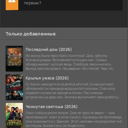
первым?
Только добавленные
Последний дом (2026)
Их жизнь была простой и понятной. Дом, заботы,
близкие рядом. Все меняется в один миг. Семья
обнаруживает жуткую вещь. Свобода закончилась.
Выход заблокирован. Не дверью. Не стеной. Чем-то
невидимым.
Крылья ужаса (2026)
Гу Чаоян находится на рейсе в Китай. Он выполняет
обязанности офицера воздушной полиции. Сначала
перелет ничем не примечателен. Пассажиры
устроились в креслах. Экипаж выполняет свою работу.
Лайнер
Чокнутая святоша (2026)
Ома глубоко религиозна. Она не просто верит — она
проповедует, ищет в этом смысл. Однажды на проповеди
она знакомится с Эмекой. Этот человек не разделяет её
взглядов. Более того, он борется с