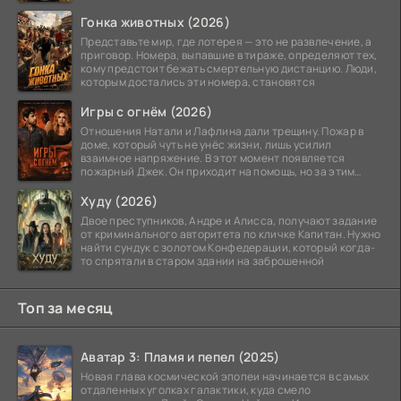
Гонка животных (2026)
Представьте мир, где лотерея — это не развлечение, а
приговор. Номера, выпавшие в тираже, определяют тех,
кому предстоит бежать смертельную дистанцию. Люди,
которым достались эти номера, становятся
Игры с огнём (2026)
Отношения Натали и Лафлина дали трещину. Пожар в
доме, который чуть не унёс жизни, лишь усилил
взаимное напряжение. В этот момент появляется
пожарный Джек. Он приходит на помощь, но за этим
стоит его
Худу (2026)
Двое преступников, Андре и Алисса, получают задание
от криминального авторитета по кличке Капитан. Нужно
найти сундук с золотом Конфедерации, который когда-
то спрятали в старом здании на заброшенной
Топ за месяц
Аватар 3: Пламя и пепел (2025)
Новая глава космической эпопеи начинается в самых
отдаленных уголках галактики, куда смело