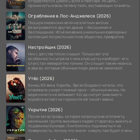
отправляются Джейк Салли и Нейтири. Их цель –
проникнуть сквозь пелену тайн, окутывающих планеты
системы
Ограбление в Лос-Анджелесе (2026)
Под шум океанских волн на элитных виллах
разыгрывается другая драма — бесшумная и
беспощадная. Исчезновение уникальных ювелирных
коллекций потрясло местное общество, превратив
побережье из курорта в
Настройщик (2026)
Ник с детства плохо слышит. Только вот эта
особенность сыграла с ним злую шутку наоборот: его
слух стал невероятно тонким. Он слышит такие нюансы
в звуках, которые обычные люди даже не замечают.
Утёс (2026)
Конец XIX века. Карибы. Эрсел Бодден считала, что
отвоевала у моря главный приз — обычную жизнь. Но
море ничего не забывает. Когда силуэт знакомого
корабля встаёт на горизонте её тихой гавани,
Укрытие (2026)
После катастрофы, которая затронула всю планету,
маленькая группа выживших людей старалась выжить в
подземном бункере. Они боялись подниматься на
поверхность, потому что знали: смерть там будет очень