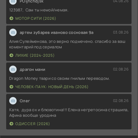
POijhchdjsk
04.08.26
123987, Сам ты немой/немая.
МОТОР СИТИ (2026)
артем зубарев иваново сосновая 9а
03.08.26
Алия Сулейменова, это верно подмечено. спасибо за ваш
коментарий под сериалом
ЛИХИЕ (2024-2025)
драгон мани
02.08.26
Dragon Money твари со своим гнилым переводом.
ЧЕЛОВЕК-ПАУК: НОВЫЙ ДЕНЬ (2026)
Олег
02.08.26
Катя, дура ох и блювотина!!! Елена негретосина страшила,
Афина вообще уродина
ОДИССЕЯ (2026)