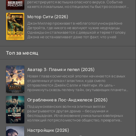
регистрируется вспышка опасного вируса. Событие
кажется локальным, но специалисты быстро осознают:
как только
Мотор Сити (2026)
Джон Миллер проживает в неблагополучном районе
Детройта, где никого не волнуют чужие неурядицы.
Однажды он сталкивается с девушкой и теряет голову.
Джона не останавливает даже тот факт, что у неё
Топ за месяц
Аватар 3: Пламя и пепел (2025)
Новая глава космической эпопеи начинается в самых
отдаленных уголках галактики, куда смело
отправляются Джейк Салли и Нейтири. Их цель –
проникнуть сквозь пелену тайн, окутывающих планеты
системы
Ограбление в Лос-Анджелесе (2026)
Под шум океанских волн на элитных виллах
разыгрывается другая драма — бесшумная и
беспощадная. Исчезновение уникальных ювелирных
коллекций потрясло местное общество, превратив
побережье из курорта в
Настройщик (2026)