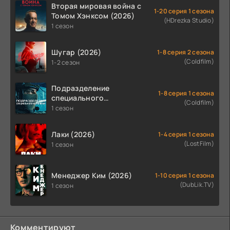
Вторая мировая война с
1-20 серия 1 сезона
Томом Хэнксом (2026)
(HDrezka Studio)
1 сезон
Шугар (2026)
1-8 серия 2 сезона
(Coldfilm)
1-2 сезон
Подразделение
1-8 серия 1 сезона
специального
(Coldfilm)
назначения (2026)
1 сезон
Лаки (2026)
1-4 серия 1 сезона
(LostFilm)
1 сезон
Менеджер Ким (2026)
1-10 серия 1 сезона
(DubLik.TV)
1 сезон
Комментируют