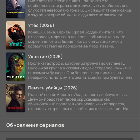
Ник с детства плохо слышит. Только вот эта
особенность сыграла с ним злую шутку наоборот: его
слух стал невероятно тонким. Он слышит такие нюансы
в звуках, которые обычные люди даже не замечают.
Утёс (2026)
Конец XIX века. Карибы. Эрсел Бодден считала, что
отвоевала у моря главный приз — обычную жизнь. Но
море ничего не забывает. Когда силуэт знакомого
корабля встаёт на горизонте её тихой гавани,
Укрытие (2026)
После катастрофы, которая затронула всю планету,
маленькая группа выживших людей старалась выжить в
подземном бункере. Они боялись подниматься на
поверхность, потому что знали: смерть там будет очень
Память убийцы (2026)
Главный герой, Анджело Ледде, ведет двойную жизнь.
Днем он предстает перед окружающими как
обыкновенный продавец копировальных аппаратов,
стараясь не привлекать к себе лишнего внимания. Но
когда
Обновления сериалов