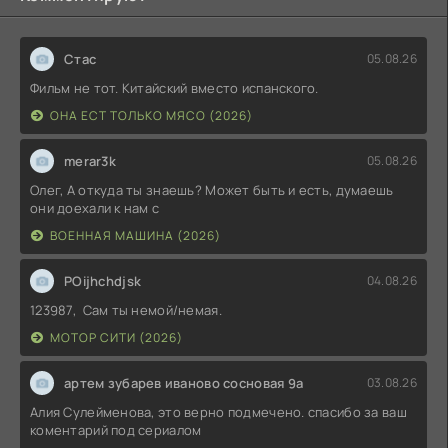
Стас
05.08.26
Фильм не тот. Китайский вместо испанского.
ОНА ЕСТ ТОЛЬКО МЯСО (2026)
merar3k
05.08.26
Олег, А откуда ты знаешь? Может быть и есть, думаешь
они доехали к нам с
ВОЕННАЯ МАШИНА (2026)
POijhchdjsk
04.08.26
123987, Сам ты немой/немая.
МОТОР СИТИ (2026)
артем зубарев иваново сосновая 9а
03.08.26
Алия Сулейменова, это верно подмечено. спасибо за ваш
коментарий под сериалом