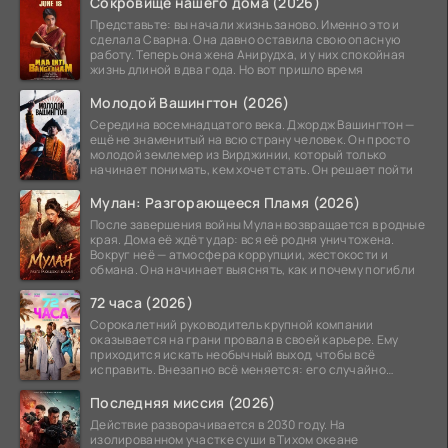
Сокровище нашего дома (2026)
Представьте: вы начали жизнь заново. Именно это и
сделала Сварна. Она давно оставила свою опасную
работу. Теперь она жена Анирудха, и у них спокойная
жизнь длиной в два года. Но вот пришло время
Молодой Вашингтон (2026)
Середина восемнадцатого века. Джордж Вашингтон —
ещё не знаменитый на всю страну человек. Он просто
молодой землемер из Вирджинии, который только
начинает понимать, кем хочет стать. Он решает пойти
Мулан: Разгорающееся Пламя (2026)
После завершения войны Мулан возвращается в родные
края. Дома её ждёт удар: вся её родня уничтожена.
Вокруг неё — атмосфера коррупции, жестокости и
обмана. Она начинает выяснять, как и почему погибли
72 часа (2026)
Сорокалетний руководитель крупной компании
оказывается на грани провала в своей карьере. Ему
приходится искать необычный выход, чтобы всё
исправить. Внезапно всё меняется: его случайно
добавляют в
Последняя миссия (2026)
Действие разворачивается в 2030 году. На
изолированном участке суши в Тихом океане