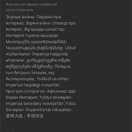
Альтернативные названия
мультсериала:
Зорныя войны: Паданні пра
Імперыю; Зоряні війни: Оповіді про
Імперію; Жұлдызды соғыстар:
Империя туралы аңыздар;
Աստղային պատերազմներ.
Կայսրության լեգենդները; Ulduz
müharibələri: İmperiya haqqında
əfsanələr; ვარსკვლავური ომები:
თქმულებები იმპერიაზე; Πόλεμος
των Άστρων: Ιστορίες της
Αυτοκρατορίας; Yulduzli urushlar:
Imperiya haqidagi rivoyatlar;
Ҷангҳои ситорагон: Афсонаҳо дар
бораи Империя; Ýyldyz söweşleri:
Imperiýa baradaky rowaýatlar; Yıldız
Savaşları: İmparatorluk Hikayeleri;
星球大战：帝国传说