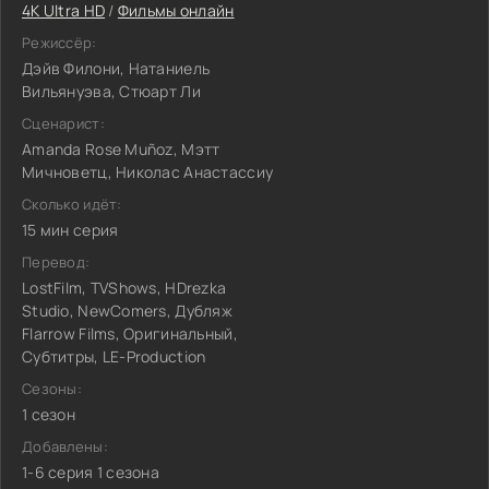
4K Ultra HD
/
Фильмы онлайн
Режиссёр:
Дэйв Филони, Натаниель
Вильянуэва, Стюарт Ли
Сценарист:
Amanda Rose Muñoz, Мэтт
Мичноветц, Николас Анастассиу
Сколько идёт:
15 мин серия
Перевод:
LostFilm, TVShows, HDrezka
Studio, NewComers, Дубляж
Flarrow Films, Оригинальный,
Субтитры, LE-Production
Сезоны:
1 сезон
Добавлены:
1-6 серия 1 сезона