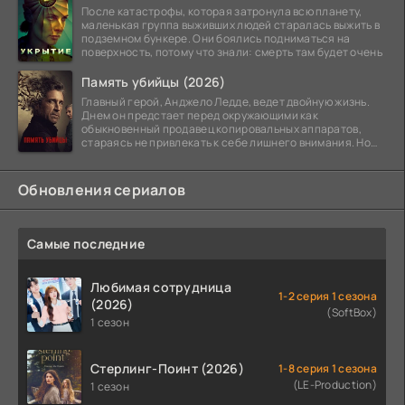
После катастрофы, которая затронула всю планету,
маленькая группа выживших людей старалась выжить в
подземном бункере. Они боялись подниматься на
поверхность, потому что знали: смерть там будет очень
Память убийцы (2026)
Главный герой, Анджело Ледде, ведет двойную жизнь.
Днем он предстает перед окружающими как
обыкновенный продавец копировальных аппаратов,
стараясь не привлекать к себе лишнего внимания. Но
когда
Обновления сериалов
Самые последние
Любимая сотрудница
1-2 серия 1 сезона
(2026)
(SoftBox)
1 сезон
Стерлинг-Поинт (2026)
1-8 серия 1 сезона
(LE-Production)
1 сезон