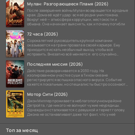
Мулан: Разгорающееся Пламя (2026)
После завершения войны Мулан возвращается в родные
края. Дома её ждёт удар: вся её родня уничтожена.
Вокруг неё — атмосфера коррупции, жестокости и
обмана. Она начинает выяснять, как и почему погибли
72 часа (2026)
Сорокалетний руководитель крупной компании
оказывается на грани провала в своей карьере. Ему
приходится искать необычный выход, чтобы всё
исправить. Внезапно всё меняется: его случайно
добавляют в
Последняя миссия (2026)
Действие разворачивается в 2030 году. На
изолированном участке суши в Тихом океане
регистрируется вспышка опасного вируса. Событие
кажется локальным, но специалисты быстро осознают:
как только
Мотор Сити (2026)
Джон Миллер проживает в неблагополучном районе
Детройта, где никого не волнуют чужие неурядицы.
Однажды он сталкивается с девушкой и теряет голову.
Джона не останавливает даже тот факт, что у неё
Топ за месяц