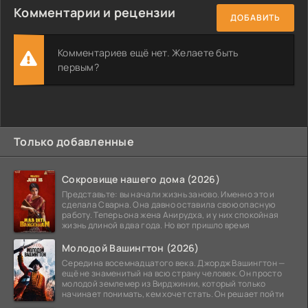
Комментарии и рецензии
ДОБАВИТЬ
Комментариев ещё нет. Желаете быть
первым?
Только добавленные
Сокровище нашего дома (2026)
Представьте: вы начали жизнь заново. Именно это и
сделала Сварна. Она давно оставила свою опасную
работу. Теперь она жена Анирудха, и у них спокойная
жизнь длиной в два года. Но вот пришло время
Молодой Вашингтон (2026)
Середина восемнадцатого века. Джордж Вашингтон —
ещё не знаменитый на всю страну человек. Он просто
молодой землемер из Вирджинии, который только
начинает понимать, кем хочет стать. Он решает пойти