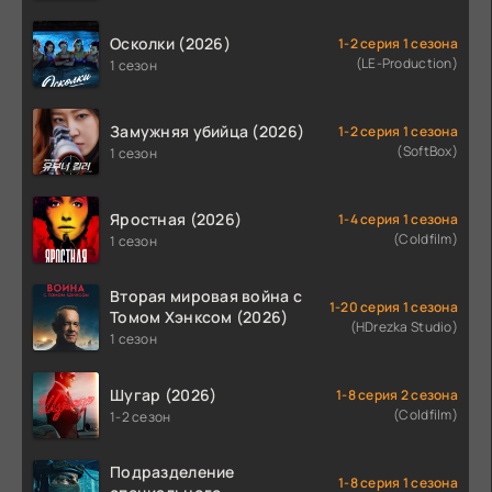
Осколки (2026)
1-2 серия 1 сезона
(LE-Production)
1 сезон
Замужняя убийца (2026)
1-2 серия 1 сезона
(SoftBox)
1 сезон
Яростная (2026)
1-4 серия 1 сезона
(Coldfilm)
1 сезон
Вторая мировая война с
1-20 серия 1 сезона
Томом Хэнксом (2026)
(HDrezka Studio)
1 сезон
Шугар (2026)
1-8 серия 2 сезона
(Coldfilm)
1-2 сезон
Подразделение
1-8 серия 1 сезона