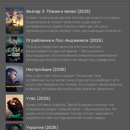
Аватар 3: Пламя и пепел (2025)
Новая глава космической эпопеи начинается в самых
отдаленных уголках галактики, куда смело
отправляются Джейк Салли и Нейтири. Их цель –
проникнуть сквозь пелену тайн, окутывающих планеты
системы
Ограбление в Лос-Анджелесе (2026)
Под шум океанских волн на элитных виллах
разыгрывается другая драма — бесшумная и
беспощадная. Исчезновение уникальных ювелирных
коллекций потрясло местное общество, превратив
побережье из курорта в
Настройщик (2026)
Ник с детства плохо слышит. Только вот эта
особенность сыграла с ним злую шутку наоборот: его
слух стал невероятно тонким. Он слышит такие нюансы
в звуках, которые обычные люди даже не замечают.
Утёс (2026)
Конец XIX века. Карибы. Эрсел Бодден считала, что
отвоевала у моря главный приз — обычную жизнь. Но
море ничего не забывает. Когда силуэт знакомого
корабля встаёт на горизонте её тихой гавани,
Укрытие (2026)