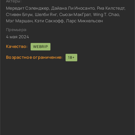
Актёры:
Мередит Сэленджер, Дайана Ли Иносанто, Риа Килстедт,
Стивен Блум, Шелби Янг, Сьюзи МакГрат, Wing T. Chao,
Мэг Маршан, Кэти Сакхофф, Ларс Миккельсен
Премьера:
4 мая 2024
Качество:
WEBRIP
Возрастное ограничение:
18+