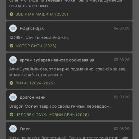
они доехали к нам с
ВОЕННАЯ МАШИНА (2026)
POijhchdjsk
04.08.26
123987, Сам ты немой/немая.
МОТОР СИТИ (2026)
артем зубарев иваново сосновая 9а
03.08.26
Алия Сулейменова, это верно подмечено. спасибо за ваш
коментарий под сериалом
ЛИХИЕ (2024-2025)
драгон мани
02.08.26
Dragon Money твари со своим гнилым переводом.
ЧЕЛОВЕК-ПАУК: НОВЫЙ ДЕНЬ (2026)
Олег
02.08.26
Катя, дура ох и блювотина!!! Елена негретосина страшила,