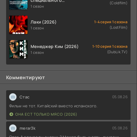
специального
(Coldfilm)
назначения (2026)
1 сезон
Лаки (2026)
1-4 серия 1 сезона
(LostFilm)
1 сезон
Менеджер Ким (2026)
1-10 серия 1 сезона
(DubLik.TV)
1 сезон
Комментируют
Стас
05.08.26
Фильм не тот. Китайский вместо испанского.
ОНА ЕСТ ТОЛЬКО МЯСО (2026)
merar3k
05.08.26
Олег, А откуда ты знаешь? Может быть и есть, думаешь