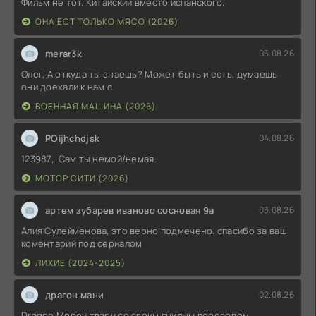
Фильм не тот. Китайский вместо испанского.
ОНА ЕСТ ТОЛЬКО МЯСО (2026)
merar3k
05.08.26
Олег, А откуда ты знаешь? Может быть и есть, думаешь
они доехали к нам с
ВОЕННАЯ МАШИНА (2026)
POijhchdjsk
04.08.26
123987, Сам ты немой/немая.
МОТОР СИТИ (2026)
артем зубарев иваново сосновая 9а
03.08.26
Алия Сулейменова, это верно подмечено. спасибо за ваш
коментарий под сериалом
ЛИХИЕ (2024-2025)
драгон мани
02.08.26
Dragon Money твари со своим гнилым переводом.