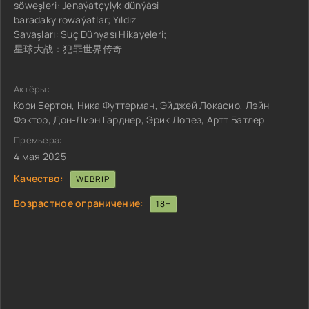
söweşleri: Jenaýatçylyk dünýäsi
baradaky rowaýatlar; Yıldız
Savaşları: Suç Dünyası Hikayeleri;
星球大战：犯罪世界传奇
Актёры:
Кори Бертон, Ника Футтерман, Эйджей Локасио, Лэйн
Фэктор, Дон-Лиэн Гарднер, Эрик Лопез, Артт Батлер
Премьера:
4 мая 2025
Качество:
WEBRIP
Возрастное ограничение:
18+