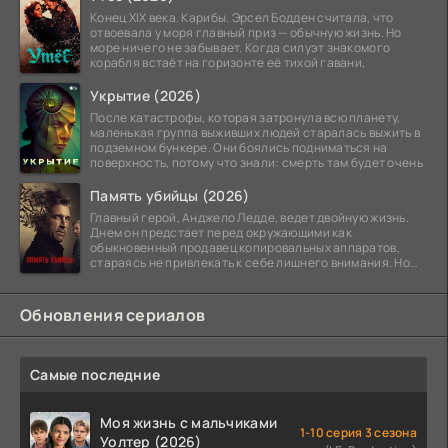
Конец XIX века. Карибы. Эрсел Бодден считала, что
отвоевала у моря главный приз — обычную жизнь. Но
море ничего не забывает. Когда силуэт знакомого
корабля встаёт на горизонте её тихой гавани,
Укрытие (2026)
После катастрофы, которая затронула всю планету,
маленькая группа выживших людей старалась выжить в
подземном бункере. Они боялись подниматься на
поверхность, потому что знали: смерть там будет очень
Память убийцы (2026)
Главный герой, Анджело Ледде, ведет двойную жизнь.
Днем он предстает перед окружающими как
обыкновенный продавец копировальных аппаратов,
стараясь не привлекать к себе лишнего внимания. Но
когда
Обновления сериалов
Самые последние
Моя жизнь с мальчиками
1-10 серия 3 сезона
Уолтер (2026)