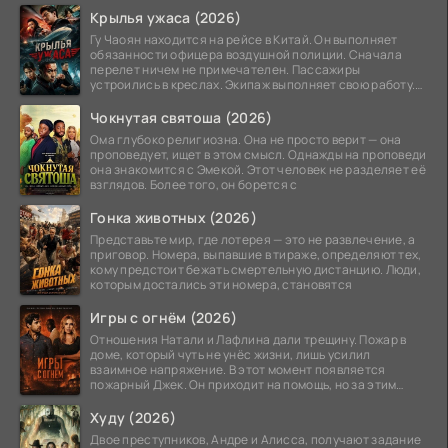
Крылья ужаса (2026)
Гу Чаоян находится на рейсе в Китай. Он выполняет
обязанности офицера воздушной полиции. Сначала
перелет ничем не примечателен. Пассажиры
устроились в креслах. Экипаж выполняет свою работу.
Лайнер
Чокнутая святоша (2026)
Ома глубоко религиозна. Она не просто верит — она
проповедует, ищет в этом смысл. Однажды на проповеди
она знакомится с Эмекой. Этот человек не разделяет её
взглядов. Более того, он борется с
Гонка животных (2026)
Представьте мир, где лотерея — это не развлечение, а
приговор. Номера, выпавшие в тираже, определяют тех,
кому предстоит бежать смертельную дистанцию. Люди,
которым достались эти номера, становятся
Игры с огнём (2026)
Отношения Натали и Лафлина дали трещину. Пожар в
доме, который чуть не унёс жизни, лишь усилил
взаимное напряжение. В этот момент появляется
пожарный Джек. Он приходит на помощь, но за этим
стоит его
Худу (2026)
Двое преступников, Андре и Алисса, получают задание