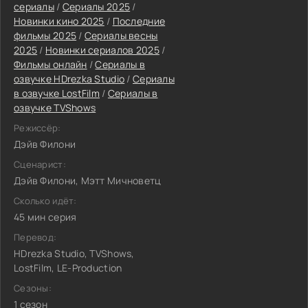
сериалы
/
Сериалы 2025
/
Новинки кино 2025
/
Последние
фильмы 2025
/
Сериалы весны
2025
/
Новинки сериалов 2025
/
Фильмы онлайн
/
Сериалы в
озвучке HDrezka Studio
/
Сериалы
в озвучке LostFilm
/
Сериалы в
озвучке TVShows
Режиссёр:
Дэйв Филони
Сценарист:
Дэйв Филони, Мэтт Мичноветц
Сколько идёт:
45 мин серия
Перевод:
HDrezka Studio, TVShows,
LostFilm, LE-Production
Сезоны:
1 сезон