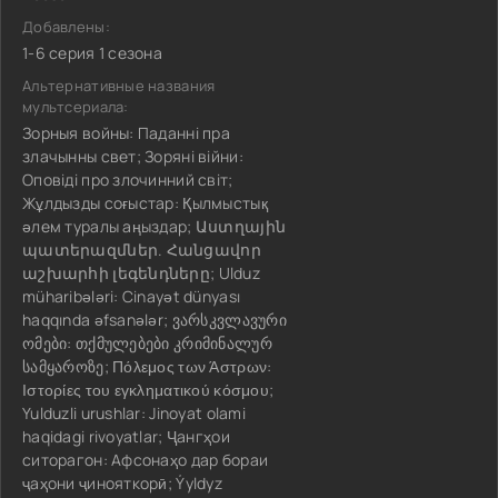
Добавлены:
1-6 серия 1 сезона
Альтернативные названия
мультсериала:
Зорныя войны: Паданні пра
злачынны свет; Зоряні війни:
Оповіді про злочинний світ;
Жұлдызды соғыстар: Қылмыстық
әлем туралы аңыздар; Աստղային
պատերազմներ. Հանցավոր
աշխարհի լեգենդները; Ulduz
müharibələri: Cinayət dünyası
haqqında əfsanələr; ვარსკვლავური
ომები: თქმულებები კრიმინალურ
სამყაროზე; Πόλεμος των Άστρων:
Ιστορίες του εγκληματικού κόσμου;
Yulduzli urushlar: Jinoyat olami
haqidagi rivoyatlar; Ҷангҳои
ситорагон: Афсонаҳо дар бораи
ҷаҳони ҷинояткорӣ; Ýyldyz