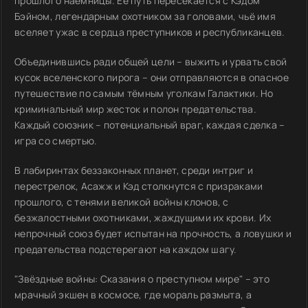
прошлого наёмницы. Её путь пересекается с Кэдом
Бэйном, легендарным охотником за головами, чьё имя
вселяет ужас в сердца преступников и республиканцев.
Объединившись ради общей цели – выжить и урвать свой
кусок вселенского пирога – они отправляются в опасное
путешествие по самым тёмным уголкам Галактики. Но
криминальный мир жесток и полон предательства.
Каждый союзник – потенциальный враг, каждая сделка –
игра со смертью.
В лабиринтах беззаконных планет, среди интриг и
перестрелок, Асажж и Кэд столкнутся с призраками
прошлого, с тенями великой войны клонов, с
безжалостными охотниками, жаждущими их крови. Их
непрочный союз будет испытан на прочность, а ловушки и
предательства подстерегают на каждом шагу.
"Звёздные войны: Сказания о преступном мире" – это
мрачный экшен в космосе, где мораль размыта, а