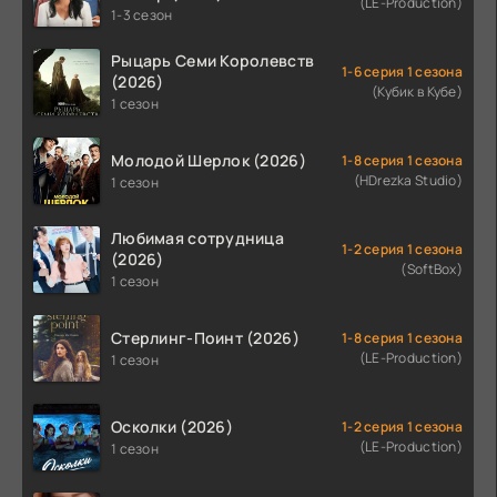
(LE-Production)
1-3 сезон
Рыцарь Семи Королевств
1-6 серия 1 сезона
(2026)
(Кубик в Кубе)
1 сезон
Молодой Шерлок (2026)
1-8 серия 1 сезона
(HDrezka Studio)
1 сезон
Любимая сотрудница
1-2 серия 1 сезона
(2026)
(SoftBox)
1 сезон
Стерлинг-Поинт (2026)
1-8 серия 1 сезона
(LE-Production)
1 сезон
Осколки (2026)
1-2 серия 1 сезона
(LE-Production)
1 сезон