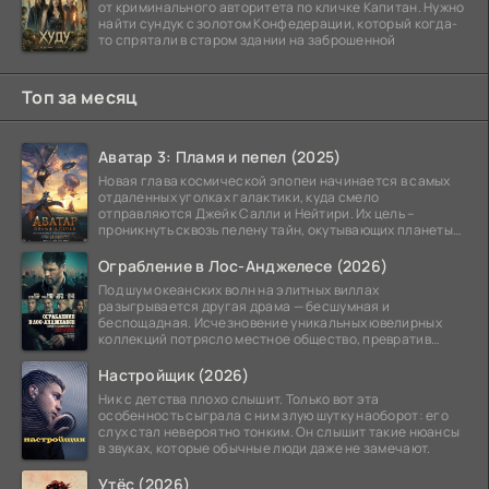
от криминального авторитета по кличке Капитан. Нужно
найти сундук с золотом Конфедерации, который когда-
то спрятали в старом здании на заброшенной
Топ за месяц
Аватар 3: Пламя и пепел (2025)
Новая глава космической эпопеи начинается в самых
отдаленных уголках галактики, куда смело
отправляются Джейк Салли и Нейтири. Их цель –
проникнуть сквозь пелену тайн, окутывающих планеты
системы
Ограбление в Лос-Анджелесе (2026)
Под шум океанских волн на элитных виллах
разыгрывается другая драма — бесшумная и
беспощадная. Исчезновение уникальных ювелирных
коллекций потрясло местное общество, превратив
побережье из курорта в
Настройщик (2026)
Ник с детства плохо слышит. Только вот эта
особенность сыграла с ним злую шутку наоборот: его
слух стал невероятно тонким. Он слышит такие нюансы
в звуках, которые обычные люди даже не замечают.
Утёс (2026)