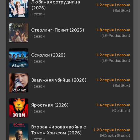
Любимая сотрудница
1-2 серия 1 сезона
(2026)
(SoftBox)
1 сезон
Стерлинг-Поинт (2026)
1-8 серия 1 сезона
(LE-Production)
1 сезон
Осколки (2026)
1-2 серия 1 сезона
(LE-Production)
1 сезон
Замужняя убийца (2026)
1-2 серия 1 сезона
(SoftBox)
1 сезон
Яростная (2026)
1-4 серия 1 сезона
(Coldfilm)
1 сезон
Вторая мировая война с
1-20 серия 1 сезона
Томом Хэнксом (2026)
(HDrezka Studio)
1 сезон