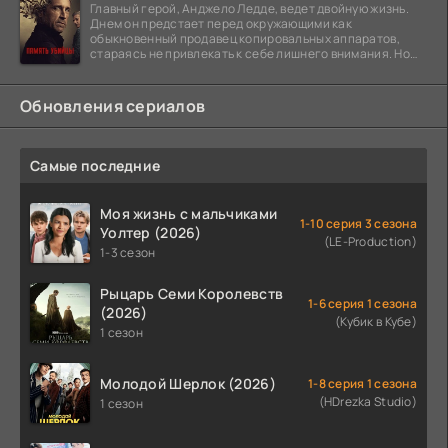
Главный герой, Анджело Ледде, ведет двойную жизнь.
Днем он предстает перед окружающими как
обыкновенный продавец копировальных аппаратов,
стараясь не привлекать к себе лишнего внимания. Но
когда
Обновления сериалов
Самые последние
Моя жизнь с мальчиками
1-10 серия 3 сезона
Уолтер (2026)
(LE-Production)
1-3 сезон
Рыцарь Семи Королевств
1-6 серия 1 сезона
(2026)
(Кубик в Кубе)
1 сезон
Молодой Шерлок (2026)
1-8 серия 1 сезона
(HDrezka Studio)
1 сезон