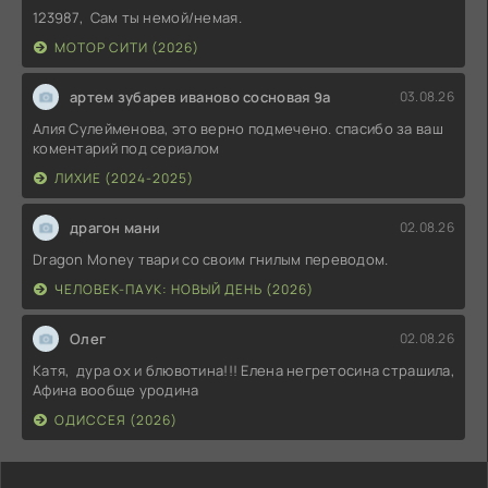
123987, Сам ты немой/немая.
МОТОР СИТИ (2026)
артем зубарев иваново сосновая 9а
03.08.26
Алия Сулейменова, это верно подмечено. спасибо за ваш
коментарий под сериалом
ЛИХИЕ (2024-2025)
драгон мани
02.08.26
Dragon Money твари со своим гнилым переводом.
ЧЕЛОВЕК-ПАУК: НОВЫЙ ДЕНЬ (2026)
Олег
02.08.26
Катя, дура ох и блювотина!!! Елена негретосина страшила,
Афина вообще уродина
ОДИССЕЯ (2026)