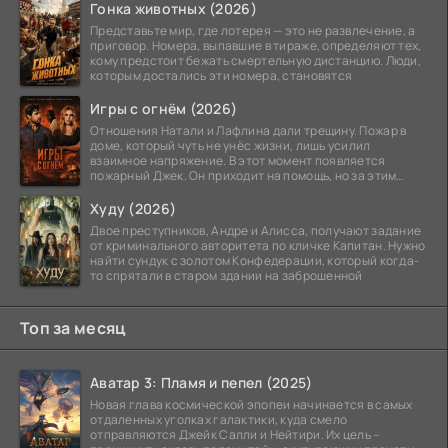
Гонка животных (2026)
Представьте мир, где лотерея — это не развлечение, а
приговор. Номера, выпавшие в тираже, определяют тех,
кому предстоит бежать смертельную дистанцию. Люди,
которым достались эти номера, становятся
Игры с огнём (2026)
Отношения Натали и Лафлина дали трещину. Пожар в
доме, который чуть не унёс жизни, лишь усилил
взаимное напряжение. В этот момент появляется
пожарный Джек. Он приходит на помощь, но за этим
стоит его
Худу (2026)
Двое преступников, Андре и Алисса, получают задание
от криминального авторитета по кличке Капитан. Нужно
найти сундук с золотом Конфедерации, который когда-
то спрятали в старом здании на заброшенной
Топ за месяц
Аватар 3: Пламя и пепел (2025)
Новая глава космической эпопеи начинается в самых
отдаленных уголках галактики, куда смело
отправляются Джейк Салли и Нейтири. Их цель –