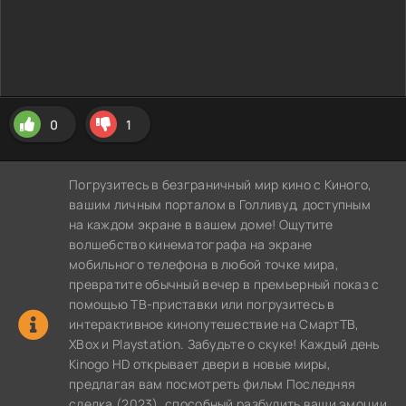
0
1
Погрузитесь в безграничный мир кино с Киного,
вашим личным порталом в Голливуд, доступным
на каждом экране в вашем доме! Ощутите
волшебство кинематографа на экране
мобильного телефона в любой точке мира,
превратите обычный вечер в премьерный показ с
помощью ТВ-приставки или погрузитесь в
интерактивное кинопутешествие на СмартТВ,
XBox и Playstation. Забудьте о скуке! Каждый день
Kinogo HD открывает двери в новые миры,
предлагая вам посмотреть фильм Последняя
сделка (2023), способный разбудить ваши эмоции