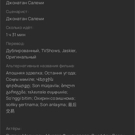
Джонатан Салеми
Сценарист:
Джонатан Салеми
Сколько идёт:
1 ч 31 мин
Перевод:
Дублированный, TVShows, Jaskier,
Оригинальный
Альтернативные названия фильма:
Апошняя здзелка; Остання угода;
Соңғы мәміле; Վերջին
գործարքը; Son müqavilə; ბოლო
გარიგება; τελευταία συμφωνία;
So'nggi bitim; Охирин созишнома;
soňky şertnama; Son anlaşma; 最后
交易
Актёры: