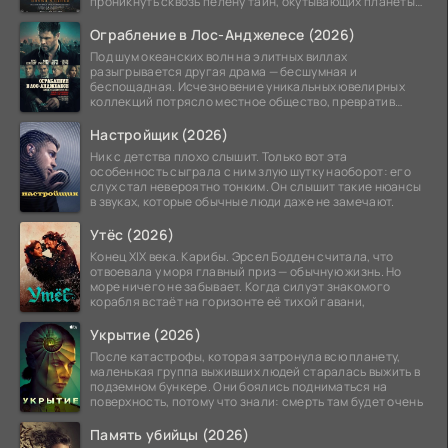
проникнуть сквозь пелену тайн, окутывающих планеты
системы
Ограбление в Лос-Анджелесе (2026)
Под шум океанских волн на элитных виллах
разыгрывается другая драма — бесшумная и
беспощадная. Исчезновение уникальных ювелирных
коллекций потрясло местное общество, превратив
побережье из курорта в
Настройщик (2026)
Ник с детства плохо слышит. Только вот эта
особенность сыграла с ним злую шутку наоборот: его
слух стал невероятно тонким. Он слышит такие нюансы
в звуках, которые обычные люди даже не замечают.
Утёс (2026)
Конец XIX века. Карибы. Эрсел Бодден считала, что
отвоевала у моря главный приз — обычную жизнь. Но
море ничего не забывает. Когда силуэт знакомого
корабля встаёт на горизонте её тихой гавани,
Укрытие (2026)
После катастрофы, которая затронула всю планету,
маленькая группа выживших людей старалась выжить в
подземном бункере. Они боялись подниматься на
поверхность, потому что знали: смерть там будет очень
Память убийцы (2026)