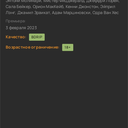
Энтони Молинари, Мистер Фицджералд, Джеффри Лорен,
Сала Бейкер, Орион МакКейб, Кенни Джонстон, Эйприл
Лэнг, Джамил Зраикат, Адам Марциновски, Одра Ван Хес
Премьера:
3 февраля 2023
Качество:
BDRIP
Возрастное ограничение:
18+