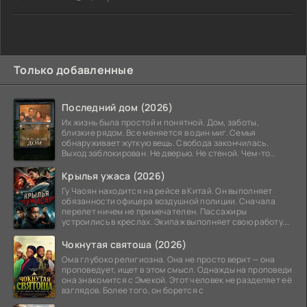
Только добавленные
Последний дом (2026)
Их жизнь была простой и понятной. Дом, заботы,
близкие рядом. Все меняется в один миг. Семья
обнаруживает жуткую вещь. Свобода закончилась.
Выход заблокирован. Не дверью. Не стеной. Чем-то
невидимым.
Крылья ужаса (2026)
Гу Чаоян находится на рейсе в Китай. Он выполняет
обязанности офицера воздушной полиции. Сначала
перелет ничем не примечателен. Пассажиры
устроились в креслах. Экипаж выполняет свою работу.
Лайнер
Чокнутая святоша (2026)
Ома глубоко религиозна. Она не просто верит — она
проповедует, ищет в этом смысл. Однажды на проповеди
она знакомится с Эмекой. Этот человек не разделяет её
взглядов. Более того, он борется с