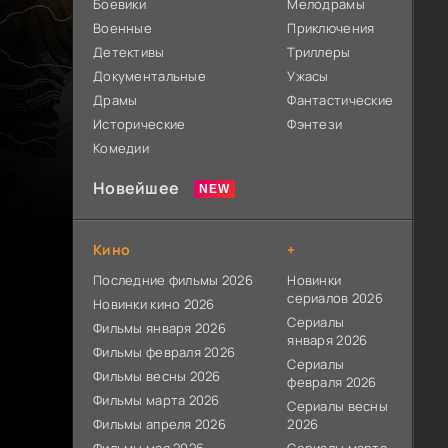
Боевики
Мелодрамы
Военные
Приключения
Детективы
Триллеры
Документальные
Ужасы
Драмы
Фантастические
Исторические
Фэнтези
Комедии
Новейшее
Кино
+
Последние фильмы 2026
Новинки
сериалов 2026
Новинки кино 2026
Сериалы
Фильмы января 2026
января 2026
Фильмы февраля 2026
Сериалы
Фильмы весны 2026
февраля 2026
Фильмы марта 2026
Сериалы весны
Фильмы апреля 2026
2026