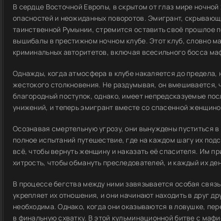
В сердце Восточной Европы, в скрытом от глаз мире ночной
опасностей и неожиданных поворотов. Эмигрант, скрывающи
таинственной Румынии, стремится оставить своё прошлое по
вышибалы в престижном ночном клубе. Этот клуб, словно ма
криминальных авторитетов, включая всесильного босса маф
Однажды, когда атмосфера в клубе накаляется до предела,
жестокого столкновения. Не раздумывая, он вмешивается, 
благородный поступок, однако, имеет непредсказуемые пос
унижений, и теперь эмигрант вместе со спасенной женщин
Осознавая смертельную угрозу, они вынуждены пуститься в 
полное испытаний путешествие, где на каждом шагу их под
всё, чтобы вернуть женщину и наказать её спасителя. Им п
хитрость, чтобы обмануть преследователей, и каждый их ден
В процессе бегства между ними завязывается особая связ
укрепляет их отношения, и они начинают находить в друг дру
необходима. Однако, когда они оказываются в ловушке, пер
в финальную схватку. В этой кульминационной битве с маф