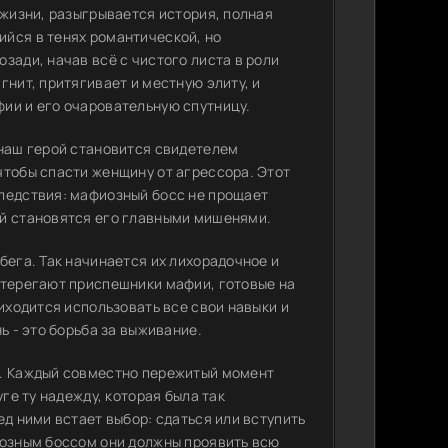
 жизни, разыгрывается история, полная
йся в тенях романтической, но
зади, начав всё с чистого листа в роли
гнит, притягивает и местную элиту, и
ии и его очаровательную спутницу.
 наш герой становится свидетелем
чтобы спасти женщину от агрессора. Этот
ледствия: мафиозный босс не прощает
ой становятся его главными мишенями.
бега. Так начинается их лихорадочное и
стерегают приспешники мафии, готовые на
риходится использовать все свои навыки и
ь - это борьба за выживание.
ь. Каждый совместно пережитый момент
ге ту надежду, которая была так
ед ними встает выбор: сдаться или вступить
иозным боссом они должны проявить всю