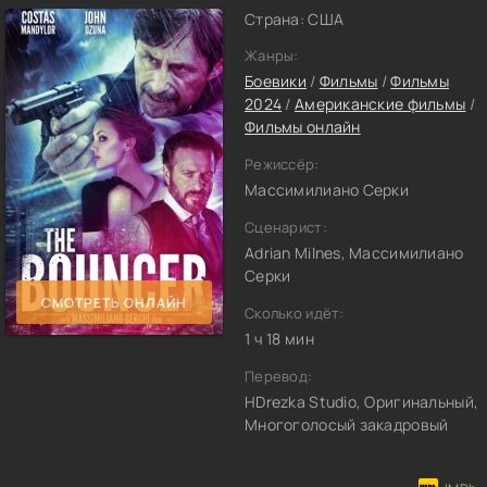
Страна: США
Жанры:
Боевики
/
Фильмы
/
Фильмы
2024
/
Американские фильмы
/
Фильмы онлайн
Режиссёр:
Массимилиано Серки
Сценарист:
Adrian Milnes, Массимилиано
Серки
СМОТРЕТЬ ОНЛАЙН
Сколько идёт:
1 ч 18 мин
Перевод:
HDrezka Studio, Оригинальный,
Многоголосый закадровый