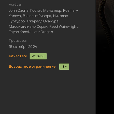
Актёры:
John Ozuna, Костас Мэндилор, Rosmary
Yaneva, Винсент Ривера, Николас
Туртурро, Джералд Окамура,
Массимилиано Серки, Reed Wainwright,
Tayah Kansik, Laur Dragan
Премьера:
15 октября 2024
Качество:
WEB-DL
Возрастное ограничение:
18+