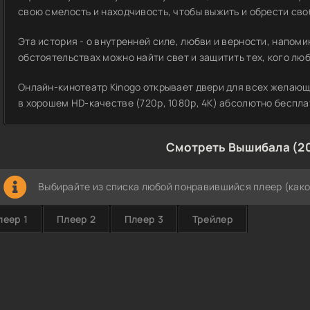
свою смелость и находчивость, чтобы выжить и обрести сво
Эта история - о внутренней силе, любви и верности, напом
обстоятельствах можно найти свет и защитить тех, кого лю
Онлайн-кинотеатр Kinogo открывает двери для всех желаю
в хорошем HD-качестве (720p, 1080p, 4K) абсолютно беспла
Смотреть Вышибала (2
Выбирайте из списка любой понравившийся плеер (како
леер 1
Плеер 2
Плеер 3
Трейлер