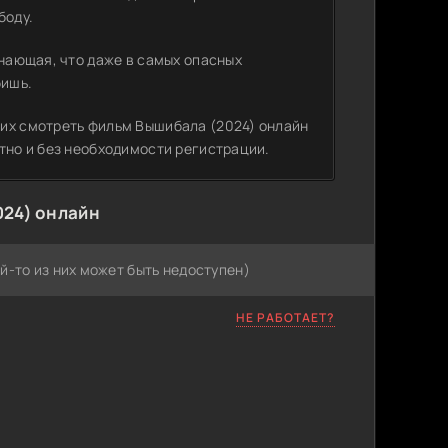
боду.
инающая, что даже в самых опасных
бишь.
щих смотреть фильм Вышибала (2024) онлайн
тно и без необходимости регистрации.
024) онлайн
й-то из них может быть недоступен)
НЕ РАБОТАЕТ?