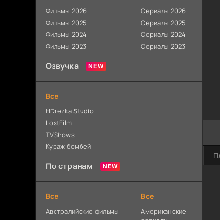
Фильмы 2026
Сериалы 2026
Фильмы 2025
Сериалы 2025
Фильмы 2024
Сериалы 2024
Фильмы 2023
Сериалы 2023
Озвучка
Все
HDrezka Studio
LostFilm
TVShows
Кураж бомбей
П
По странам
Все
Все
Австралийские фильмы
Американские