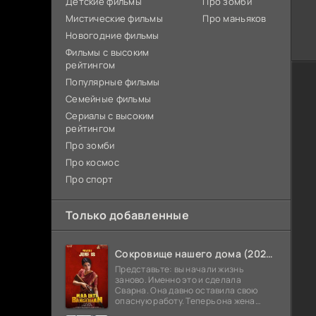
Детские фильмы
Про зомби
Мистические фильмы
Про маньяков
Новогодние фильмы
Фильмы с высоким
рейтингом
Популярные фильмы
Семейные фильмы
Сериалы с высоким
рейтингом
Про зомби
Про космос
Про спорт
Только добавленные
Сокровище нашего дома (2026)
Представьте: вы начали жизнь
заново. Именно это и сделала
Сварна. Она давно оставила свою
опасную работу. Теперь она жена
Анирудха, и у них спокойная жизнь