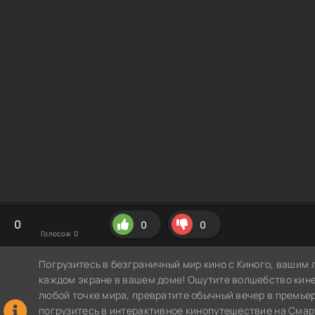
0
0
0
Голосов:
0
Погрузитесь в безграничный мир кино с Киного, вашим 
каждом экране в вашем доме! Ощутите волшебство кин
любой точке мира, превратите обычный вечер в премье
погрузитесь в интерактивное кинопутешествие на СмартТВ