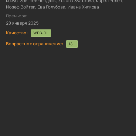
Козуб, Збигнев Чендлик, Zuzana Svábkova, Карел Роден,
Йозеф Войтек, Ева Голубова, Ивана Хилкова
Премьера:
28 января 2025
Качество:
WEB-DL
Возрастное ограничение:
18+