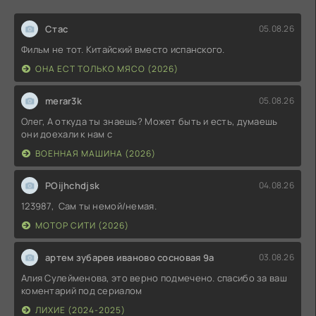
Стас
05.08.26
Фильм не тот. Китайский вместо испанского.
ОНА ЕСТ ТОЛЬКО МЯСО (2026)
merar3k
05.08.26
Олег, А откуда ты знаешь? Может быть и есть, думаешь
они доехали к нам с
ВОЕННАЯ МАШИНА (2026)
POijhchdjsk
04.08.26
123987, Сам ты немой/немая.
МОТОР СИТИ (2026)
артем зубарев иваново сосновая 9а
03.08.26
Алия Сулейменова, это верно подмечено. спасибо за ваш
коментарий под сериалом
ЛИХИЕ (2024-2025)