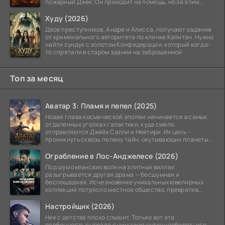
пожарный Джек. Он приходит на помощь, но за этим
стоит его
Худу (2026)
Двое преступников, Андре и Алисса, получают задание
от криминального авторитета по кличке Капитан. Нужно
найти сундук с золотом Конфедерации, который когда-
то спрятали в старом здании на заброшенной
Топ за месяц
Аватар 3: Пламя и пепел (2025)
Новая глава космической эпопеи начинается в самых
отдаленных уголках галактики, куда смело
отправляются Джейк Салли и Нейтири. Их цель –
проникнуть сквозь пелену тайн, окутывающих планеты
системы
Ограбление в Лос-Анджелесе (2026)
Под шум океанских волн на элитных виллах
разыгрывается другая драма — бесшумная и
беспощадная. Исчезновение уникальных ювелирных
коллекций потрясло местное общество, превратив
побережье из курорта в
Настройщик (2026)
Ник с детства плохо слышит. Только вот эта
особенность сыграла с ним злую шутку наоборот: его