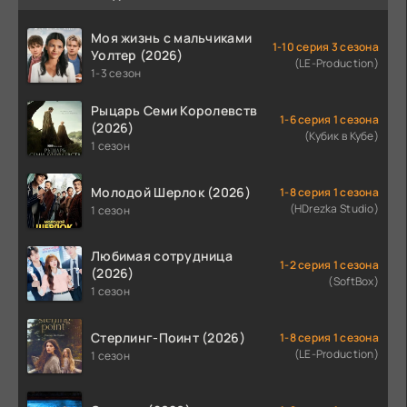
Моя жизнь с мальчиками
1-10 серия 3 сезона
Уолтер (2026)
(LE-Production)
1-3 сезон
Рыцарь Семи Королевств
1-6 серия 1 сезона
(2026)
(Кубик в Кубе)
1 сезон
Молодой Шерлок (2026)
1-8 серия 1 сезона
(HDrezka Studio)
1 сезон
Любимая сотрудница
1-2 серия 1 сезона
(2026)
(SoftBox)
1 сезон
Стерлинг-Поинт (2026)
1-8 серия 1 сезона
(LE-Production)
1 сезон