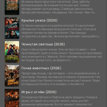
Их жизнь была простой и понятной. Дом, заботы,
близкие рядом. Все меняется в один миг. Семья
обнаруживает жуткую вещь. Свобода закончилась.
Выход заблокирован. Не дверью. Не стеной. Чем-то
невидимым.
Крылья ужаса (2026)
Гу Чаоян находится на рейсе в Китай. Он выполняет
обязанности офицера воздушной полиции. Сначала
перелет ничем не примечателен. Пассажиры
устроились в креслах. Экипаж выполняет свою работу.
Лайнер
Чокнутая святоша (2026)
Ома глубоко религиозна. Она не просто верит — она
проповедует, ищет в этом смысл. Однажды на проповеди
она знакомится с Эмекой. Этот человек не разделяет её
взглядов. Более того, он борется с
Гонка животных (2026)
Представьте мир, где лотерея — это не развлечение, а
приговор. Номера, выпавшие в тираже, определяют тех,
кому предстоит бежать смертельную дистанцию. Люди,
которым достались эти номера, становятся
Игры с огнём (2026)
Отношения Натали и Лафлина дали трещину. Пожар в
доме, который чуть не унёс жизни, лишь усилил
взаимное напряжение. В этот момент появляется