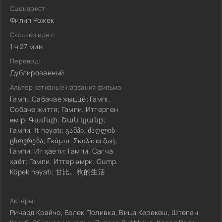
Сценарист:
Филип Рожек
Сколько идёт:
1 ч 27 мин
Перевод:
Дублированный
Альтернативные названия фильма:
Гампi. Сабачае жыццё; Гампi.
Собаче життя; Гампи. Иттерген
өмір; Գամպի. Շան կյանք;
Гампи. İt həyatı; გამპი. ძაღლის
ცხოვრება; Γκάμπι. Σκυλίσια ζωή;
Гампи. Ит ҳаёти; Гампи. Сагча
ҳаёт; Гампи. Иттер өмри; Gump.
Köpek hayatı; 甘比。狗的生活
Актёры:
Ричард Крайчо, Болек Поливка, Вица Керекеш, Штепан