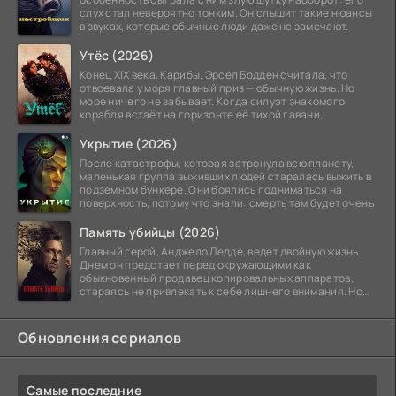
слух стал невероятно тонким. Он слышит такие нюансы
в звуках, которые обычные люди даже не замечают.
Утёс (2026)
Конец XIX века. Карибы. Эрсел Бодден считала, что
отвоевала у моря главный приз — обычную жизнь. Но
море ничего не забывает. Когда силуэт знакомого
корабля встаёт на горизонте её тихой гавани,
Укрытие (2026)
После катастрофы, которая затронула всю планету,
маленькая группа выживших людей старалась выжить в
подземном бункере. Они боялись подниматься на
поверхность, потому что знали: смерть там будет очень
Память убийцы (2026)
Главный герой, Анджело Ледде, ведет двойную жизнь.
Днем он предстает перед окружающими как
обыкновенный продавец копировальных аппаратов,
стараясь не привлекать к себе лишнего внимания. Но
когда
Обновления сериалов
Самые последние