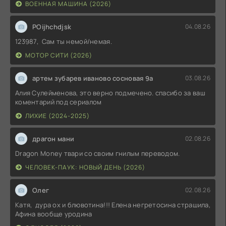
ВОЕННАЯ МАШИНА (2026)
POijhchdjsk
04.08.26
123987, Сам ты немой/немая.
МОТОР СИТИ (2026)
артем зубарев иваново сосновая 9а
03.08.26
Алия Сулейменова, это верно подмечено. спасибо за ваш
коментарий под сериалом
ЛИХИЕ (2024-2025)
драгон мани
02.08.26
Dragon Money твари со своим гнилым переводом.
ЧЕЛОВЕК-ПАУК: НОВЫЙ ДЕНЬ (2026)
Олег
02.08.26
Катя, дура ох и блювотина!!! Елена негретосина страшила,
Афина вообще уродина