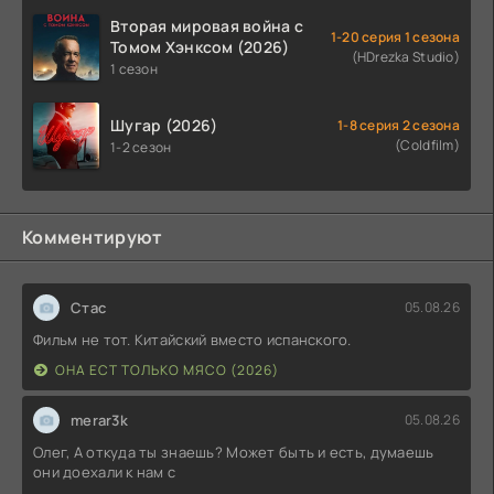
Вторая мировая война с
1-20 серия 1 сезона
Томом Хэнксом (2026)
(HDrezka Studio)
1 сезон
Шугар (2026)
1-8 серия 2 сезона
(Coldfilm)
1-2 сезон
Комментируют
Стас
05.08.26
Фильм не тот. Китайский вместо испанского.
ОНА ЕСТ ТОЛЬКО МЯСО (2026)
merar3k
05.08.26
Олег, А откуда ты знаешь? Может быть и есть, думаешь
они доехали к нам с