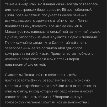
тайнам и интригам, но личная жизнь всегда оставалась
для нее островком безопасности. Её возлюбленный,
Джин, бравый летчик, получает тяжелое ранение,
вынуждающее его временно отойти от дел. Пенни
предлагает ему провести время с её семьей в
Массачусетсе, надеясь на спокойный идилличный отдых.
Однако, безоблачные мечты рушатся в одно мгновение:
Пенни случайно узнает, что Джин – тайный агент,
завербованный её же организацией для сбора
компромата на её близких. Предательство любимого
человека повергает её в шок и ставит перед
невыносимой дилеммой.
Сможет ли Пенни найти в себе силы, чтобы
противостоять Джину, разоблачить его шпионскую
миссию и потребовать правду? Или же она решится на
опасную игру, исход которой непредсказуем и может
навсегда изменить её жизнь? Впереди их ждут
головокружительные события, новые знакомства с