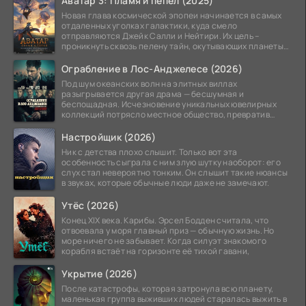
Аватар 3: Пламя и пепел (2025)
Новая глава космической эпопеи начинается в самых
отдаленных уголках галактики, куда смело
отправляются Джейк Салли и Нейтири. Их цель –
проникнуть сквозь пелену тайн, окутывающих планеты
системы
Ограбление в Лос-Анджелесе (2026)
Под шум океанских волн на элитных виллах
разыгрывается другая драма — бесшумная и
беспощадная. Исчезновение уникальных ювелирных
коллекций потрясло местное общество, превратив
побережье из курорта в
Настройщик (2026)
Ник с детства плохо слышит. Только вот эта
особенность сыграла с ним злую шутку наоборот: его
слух стал невероятно тонким. Он слышит такие нюансы
в звуках, которые обычные люди даже не замечают.
Утёс (2026)
Конец XIX века. Карибы. Эрсел Бодден считала, что
отвоевала у моря главный приз — обычную жизнь. Но
море ничего не забывает. Когда силуэт знакомого
корабля встаёт на горизонте её тихой гавани,
Укрытие (2026)
После катастрофы, которая затронула всю планету,
маленькая группа выживших людей старалась выжить в