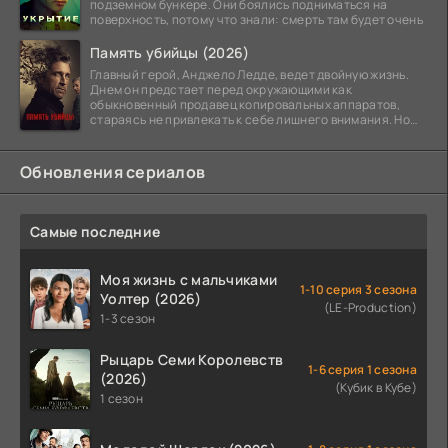
подземном бункере. Они боялись подниматься на
поверхность, потому что знали: смерть там будет очень
Память убийцы (2026)
Главный герой, Анджело Ледде, ведет двойную жизнь.
Днем он предстает перед окружающими как
обыкновенный продавец копировальных аппаратов,
стараясь не привлекать к себе лишнего внимания. Но
когда
Обновления сериалов
Самые последние
Моя жизнь с мальчиками
1-10 серия 3 сезона
Уолтер (2026)
(LE-Production)
1-3 сезон
Рыцарь Семи Королевств
1-6 серия 1 сезона
(2026)
(Кубик в Кубе)
1 сезон