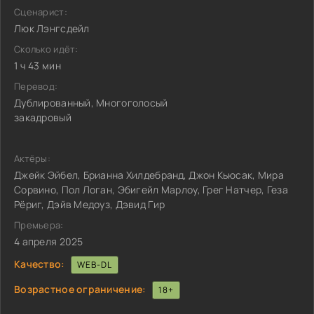
Сценарист:
Люк Лэнгсдейл
Сколько идёт:
1 ч 43 мин
Перевод:
Дублированный, Многоголосый
закадровый
Актёры:
Джейк Эйбел, Брианна Хилдебранд, Джон Кьюсак, Мира
Сорвино, Пол Логан, Эбигейл Марлоу, Грег Натчер, Геза
Рёриг, Дэйв Медоуз, Дэвид Гир
Премьера:
4 апреля 2025
Качество:
WEB-DL
Возрастное ограничение:
18+