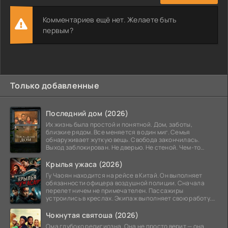
Комментариев ещё нет. Желаете быть
первым?
Только добавленные
Последний дом (2026)
Их жизнь была простой и понятной. Дом, заботы,
близкие рядом. Все меняется в один миг. Семья
обнаруживает жуткую вещь. Свобода закончилась.
Выход заблокирован. Не дверью. Не стеной. Чем-то
невидимым.
Крылья ужаса (2026)
Гу Чаоян находится на рейсе в Китай. Он выполняет
обязанности офицера воздушной полиции. Сначала
перелет ничем не примечателен. Пассажиры
устроились в креслах. Экипаж выполняет свою работу.
Лайнер
Чокнутая святоша (2026)
Ома глубоко религиозна. Она не просто верит — она