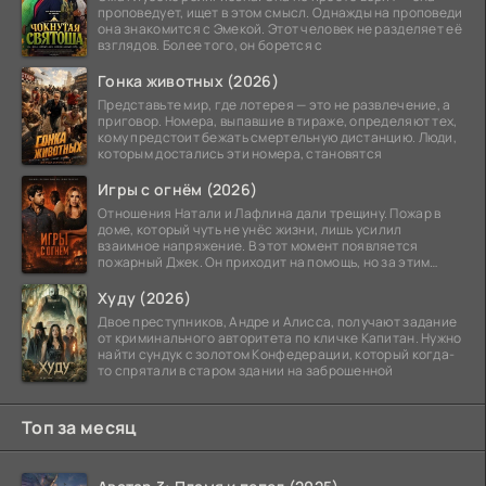
проповедует, ищет в этом смысл. Однажды на проповеди
она знакомится с Эмекой. Этот человек не разделяет её
взглядов. Более того, он борется с
Гонка животных (2026)
Представьте мир, где лотерея — это не развлечение, а
приговор. Номера, выпавшие в тираже, определяют тех,
кому предстоит бежать смертельную дистанцию. Люди,
которым достались эти номера, становятся
Игры с огнём (2026)
Отношения Натали и Лафлина дали трещину. Пожар в
доме, который чуть не унёс жизни, лишь усилил
взаимное напряжение. В этот момент появляется
пожарный Джек. Он приходит на помощь, но за этим
стоит его
Худу (2026)
Двое преступников, Андре и Алисса, получают задание
от криминального авторитета по кличке Капитан. Нужно
найти сундук с золотом Конфедерации, который когда-
то спрятали в старом здании на заброшенной
Топ за месяц