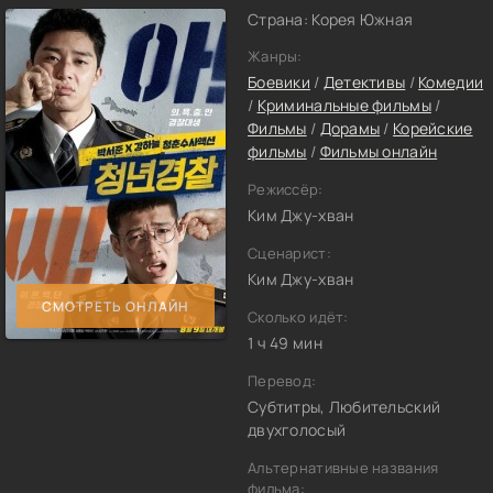
Страна: Корея Южная
Жанры:
Боевики
/
Детективы
/
Комедии
/
Криминальные фильмы
/
Фильмы
/
Дорамы
/
Корейские
фильмы
/
Фильмы онлайн
Режиссёр:
Ким Джу-хван
Сценарист:
Ким Джу-хван
СМОТРЕТЬ ОНЛАЙН
Сколько идёт:
1 ч 49 мин
Перевод:
Субтитры, Любительский
двухголосый
Альтернативные названия
фильма: