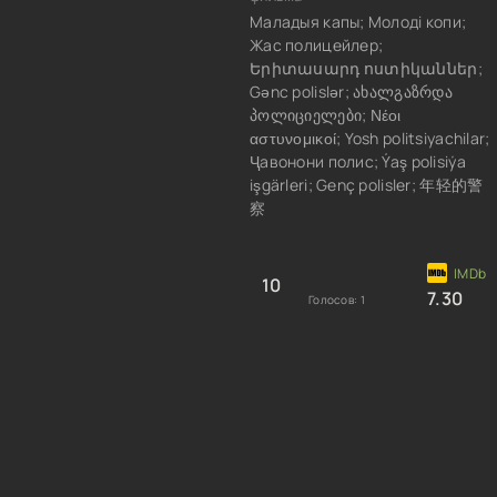
Маладыя капы; Молоді копи;
Жас полицейлер;
Երիտասարդ ոստիկաններ;
Gənc polislər; ახალგაზრდა
პოლიციელები; Νέοι
αστυνομικοί; Yosh politsiyachilar;
Ҷавонони полис; Ýaş polisiýa
işgärleri; Genç polisler; 年轻的警
察
10
7.30
Голосов:
1