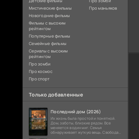
Детские фильмы
Про зомби
Мистические фильмы
Про маньяков
Новогодние фильмы
Фильмы с высоким
рейтингом
Популярные фильмы
Семейные фильмы
Сериалы с высоким
рейтингом
Про зомби
Про космос
Про спорт
Только добавленные
Последний дом (2026)
Их жизнь была простой и понятной.
Дом, заботы, близкие рядом. Все
меняется в один миг. Семья
обнаруживает жуткую вещь. Свобода
закончилась. Выход заблокирован. Не