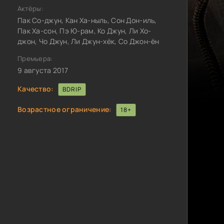
Актёры:
Пак Со-джун, Кан Ха-ныль, Сон Дон-иль,
Пак Ха-сон, Пэ Ю-рам, Ко Джун, Ли Хо-
джон, Чо Джун, Ли Джун-хёк, Со Джон-ён
Премьера:
9 августа 2017
Качество:
BDRIP
Возрастное ограничение:
18+