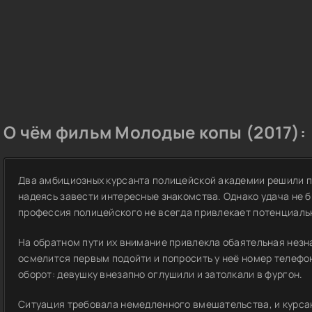
О чём фильм Молодые копы (2017):
Два
амбициозных
курсанта полицейской академии решили п
надеясь завести интересные знакомства. Однако удача не бы
профессия полицейского не всегда привлекает потенциаль
На обратном пути их внимание привлекла
обаятельная
незна
осмелится первым подойти и попросить у неё номер телефо
оборот: девушку внезапно оглушили и затолкали в фургон.
Ситуация требовала немедленного вмешательства, и курсант