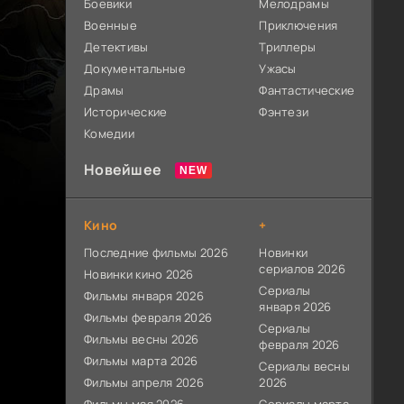
Боевики
Мелодрамы
Военные
Приключения
Детективы
Триллеры
Документальные
Ужасы
Драмы
Фантастические
Исторические
Фэнтези
Комедии
Новейшее
Кино
+
Последние фильмы 2026
Новинки
сериалов 2026
Новинки кино 2026
Сериалы
Фильмы января 2026
января 2026
Фильмы февраля 2026
Сериалы
Фильмы весны 2026
февраля 2026
Фильмы марта 2026
Сериалы весны
Фильмы апреля 2026
2026