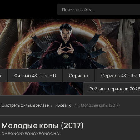
х
Фильмы 4K Ultra HD
Сериалы
Сериалы 4K Ultra
Рейтинг сериалов 202
Смотреть фильмы онлайн
»
Боевики
» Молодые копы (2017)
Молодые копы (2017)
CHEONGNYEONGYEONGCHAL