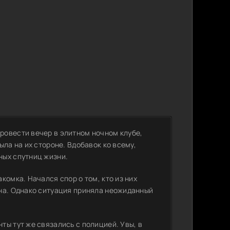
ровести вечер в
элитном
ночном клубе,
ла на их стороне. Вдобавок ко всему,
ных спутниц жизни.
комка. Начался спор о том, кто из них
на. Однако ситуация приняла неожиданный
ы тут же связались с полицией. Увы, в