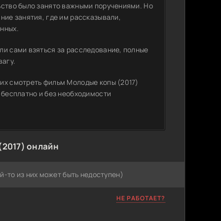
ьство было занято важными поручениями. Но
ние занятия, где им рассказывали,
нных.
ли сами взяться за расследование, полные
вагу
.
их смотреть фильм Молодые копы (2017)
 бесплатно и без необходимости
(2017) онлайн
й-то из них может быть недоступен)
НЕ РАБОТАЕТ?