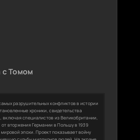
 с Томом
самых разрушительных конфликтов в истории
становленные хроники, свидетельства
, включая специалистов из Великобритании,
 от вторжения Германии в Польшу в 1939
 мировой эпохи. Проект показывает войну
енившую судьбы миллионов людей. На экране