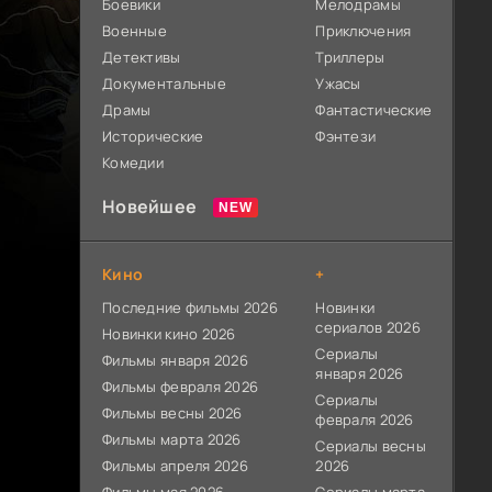
Боевики
Мелодрамы
Военные
Приключения
Детективы
Триллеры
Документальные
Ужасы
Драмы
Фантастические
Исторические
Фэнтези
Комедии
Новейшее
Кино
+
Последние фильмы 2026
Новинки
сериалов 2026
Новинки кино 2026
Сериалы
Фильмы января 2026
января 2026
Фильмы февраля 2026
Сериалы
Фильмы весны 2026
февраля 2026
Фильмы марта 2026
Сериалы весны
Фильмы апреля 2026
2026