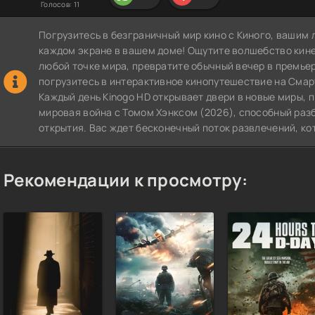
Голосов:
11
Погрузитесь в безграничный мир кино с Киного, вашим 
каждом экране в вашем доме! Ощутите волшебство кин
любой точке мира, превратите обычный вечер в премье
погрузитесь в интерактивное кинопутешествие на СмартТВ
Каждый день Kinogo HD открывает двери в новые миры, 
мировая война с Томом Хэнксом (2026), способный раз
открытия. Вас ждет бесконечный поток развлечений, ко
Рекомендации к просмотру: