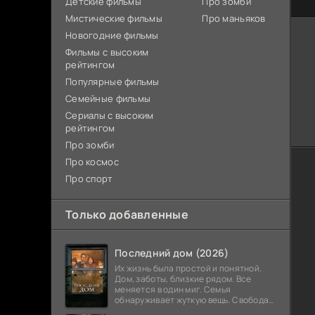
Детские фильмы
Про зомби
Мистические фильмы
Про маньяков
Новогодние фильмы
Фильмы с высоким
рейтингом
Популярные фильмы
Семейные фильмы
Сериалы с высоким
рейтингом
Про зомби
Про космос
Про спорт
Только добавленные
Последний дом (2026)
Их жизнь была простой и понятной.
Дом, заботы, близкие рядом. Все
меняется в один миг. Семья
обнаруживает жуткую вещь. Свобода
закончилась. Выход заблокирован. Не