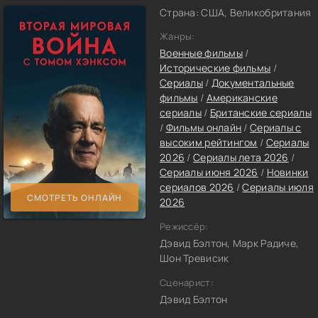
Страна: США, Великобритания
Жанры:
Военные фильмы
/
Исторические фильмы
/
Сериалы
/
Документальные
фильмы
/
Американские
сериалы
/
Британские сериалы
/
Фильмы онлайн
/
Сериалы с
высоким рейтингом
/
Сериалы
2026
/
Сериалы лета 2026
/
Сериалы июня 2026
/
Новинки
сериалов 2026
/
Сериалы июля
СМОТРЕТЬ ОНЛАЙН
2026
Режиссёр:
Дэвид Бэлтон, Марк Радиче,
Шон Тревисик
Сценарист:
Дэвид Бэлтон