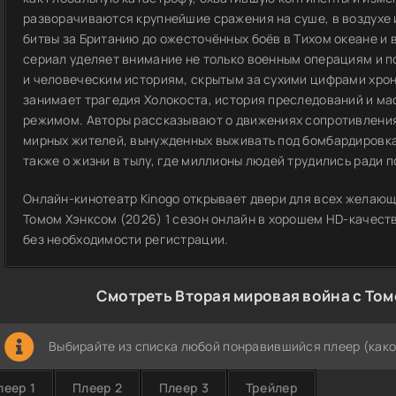
разворачиваются крупнейшие сражения на суше, в воздухе и
битвы за Британию до ожесточённых боёв в Тихом океане и
сериал уделяет внимание не только военным операциям и 
и человеческим историям, скрытым за сухими цифрами хрон
занимает трагедия Холокоста, история преследований и м
режимом. Авторы рассказывают о движениях сопротивления 
мирных жителей, вынужденных выживать под бомбардировкам
также о жизни в тылу, где миллионы людей трудились ради п
Онлайн-кинотеатр Kinogo открывает двери для всех желающ
Томом Хэнксом (2026) 1 сезон онлайн в хорошем HD-качеств
без необходимости регистрации.
Смотреть Вторая мировая война с Том
Выбирайте из списка любой понравившийся плеер (како
леер 1
Плеер 2
Плеер 3
Трейлер