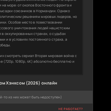
 на море: от окопов Восточного фронта и
 высадки союзников в Нормандии. Однако
политическим решениям мировых лидеров, но
ики. Особое место в повествовании
ассового уничтожения людей нацистским
в оккупированных странах, о судьбах
и и в условиях постоянного страха, а
обеды.
их смотреть сериал Вторая мировая война с
е (720p, 1080p, 4K) абсолютно бесплатно и
ом Хэнксом (2026) онлайн
й-то из них может быть недоступен)
НЕ РАБОТАЕТ?