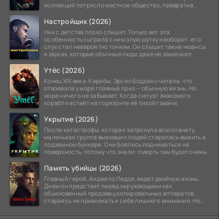
коллекций потрясло местное общество, превратив
побережье из курорта в
Настройщик (2026)
Ник с детства плохо слышит. Только вот эта
особенность сыграла с ним злую шутку наоборот: его
слух стал невероятно тонким. Он слышит такие нюансы
в звуках, которые обычные люди даже не замечают.
Утёс (2026)
Конец XIX века. Карибы. Эрсел Бодден считала, что
отвоевала у моря главный приз — обычную жизнь. Но
море ничего не забывает. Когда силуэт знакомого
корабля встаёт на горизонте её тихой гавани,
Укрытие (2026)
После катастрофы, которая затронула всю планету,
маленькая группа выживших людей старалась выжить в
подземном бункере. Они боялись подниматься на
поверхность, потому что знали: смерть там будет очень
Память убийцы (2026)
Главный герой, Анджело Ледде, ведет двойную жизнь.
Днем он предстает перед окружающими как
обыкновенный продавец копировальных аппаратов,
стараясь не привлекать к себе лишнего внимания. Но
когда