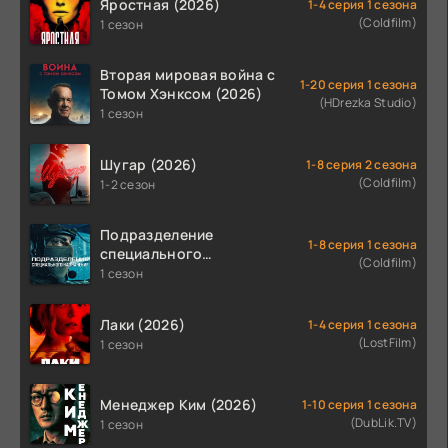
Яростная (2026)
1-4 серия 1 сезона
(Coldfilm)
1 сезон
Вторая мировая война с
1-20 серия 1 сезона
Томом Хэнксом (2026)
(HDrezka Studio)
1 сезон
Шугар (2026)
1-8 серия 2 сезона
(Coldfilm)
1-2 сезон
Подразделение
1-8 серия 1 сезона
специального
(Coldfilm)
назначения (2026)
1 сезон
Лаки (2026)
1-4 серия 1 сезона
(LostFilm)
1 сезон
Менеджер Ким (2026)
1-10 серия 1 сезона
(DubLik.TV)
1 сезон