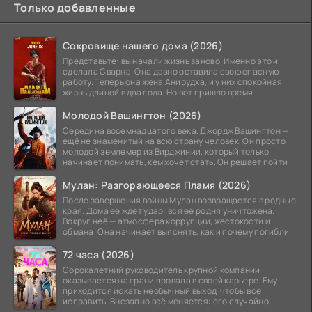
Только добавленные
Сокровище нашего дома (2026)
Представьте: вы начали жизнь заново. Именно это и
сделала Сварна. Она давно оставила свою опасную
работу. Теперь она жена Анирудха, и у них спокойная
жизнь длиной в два года. Но вот пришло время
Молодой Вашингтон (2026)
Середина восемнадцатого века. Джордж Вашингтон —
ещё не знаменитый на всю страну человек. Он просто
молодой землемер из Вирджинии, который только
начинает понимать, кем хочет стать. Он решает пойти
Мулан: Разгорающееся Пламя (2026)
После завершения войны Мулан возвращается в родные
края. Дома её ждёт удар: вся её родня уничтожена.
Вокруг неё — атмосфера коррупции, жестокости и
обмана. Она начинает выяснять, как и почему погибли
72 часа (2026)
Сорокалетний руководитель крупной компании
оказывается на грани провала в своей карьере. Ему
приходится искать необычный выход, чтобы всё
исправить. Внезапно всё меняется: его случайно
добавляют в