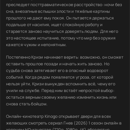
преследует посттравматическое расстройство: ночи без
сна, внезапные вспышки злости и тяжёлые картины
прошлого не дают ему покоя. Он пытается держаться
подальше от насилия, ищет спокойную работу и
старается заново научиться доверять людям. Для него
это настоящее испытание, потому что мир без оружия
кажется чужим и непонятным.
Постепенно Кризи начинает верить: возможно, он сможет
оставить прошлое позади и начать жить заново. Но
судьба снова затягивает его в опасный водоворот
событий. Когда рядом появляется угроза, от которой
нельзя уйти, Кризи вынужден вспомнить всё, чему его
учили на службе. Перед ним встаёт непростой выбор:
остаться верным своему желанию изменить жизнь или
снова стать бойцом.
Онлайн-кинотеатр Kinogo открывает двери для всех
желающих смотреть сериал Гнев (2026) 1 сезон онлайн в
хорошем HD-качестве (720p, 1080p, 4K) абсолютно