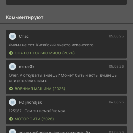
Комментируют
Стас
05.08.26
Фильм не тот. Китайский вместо испанского.
ОНА ЕСТ ТОЛЬКО МЯСО (2026)
merar3k
05.08.26
Олег, А откуда ты знаешь? Может быть и есть, думаешь
они доехали к нам с
ВОЕННАЯ МАШИНА (2026)
POijhchdjsk
04.08.26
123987, Сам ты немой/немая.
МОТОР СИТИ (2026)
артем зубарев иваново сосновая 9а
03.08.26