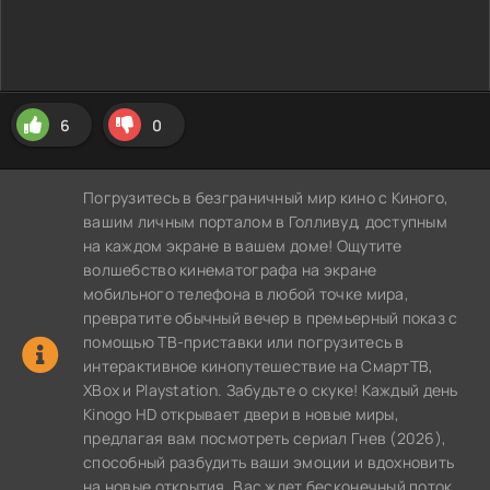
6
0
Погрузитесь в безграничный мир кино с Киного,
вашим личным порталом в Голливуд, доступным
на каждом экране в вашем доме! Ощутите
волшебство кинематографа на экране
мобильного телефона в любой точке мира,
превратите обычный вечер в премьерный показ с
помощью ТВ-приставки или погрузитесь в
интерактивное кинопутешествие на СмартТВ,
XBox и Playstation. Забудьте о скуке! Каждый день
Kinogo HD открывает двери в новые миры,
предлагая вам посмотреть сериал Гнев (2026),
способный разбудить ваши эмоции и вдохновить
на новые открытия. Вас ждет бесконечный поток