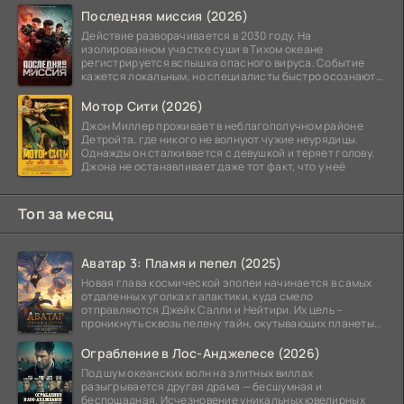
Последняя миссия (2026)
Действие разворачивается в 2030 году. На
изолированном участке суши в Тихом океане
регистрируется вспышка опасного вируса. Событие
кажется локальным, но специалисты быстро осознают:
как только
Мотор Сити (2026)
Джон Миллер проживает в неблагополучном районе
Детройта, где никого не волнуют чужие неурядицы.
Однажды он сталкивается с девушкой и теряет голову.
Джона не останавливает даже тот факт, что у неё
Топ за месяц
Аватар 3: Пламя и пепел (2025)
Новая глава космической эпопеи начинается в самых
отдаленных уголках галактики, куда смело
отправляются Джейк Салли и Нейтири. Их цель –
проникнуть сквозь пелену тайн, окутывающих планеты
системы
Ограбление в Лос-Анджелесе (2026)
Под шум океанских волн на элитных виллах
разыгрывается другая драма — бесшумная и
беспощадная. Исчезновение уникальных ювелирных