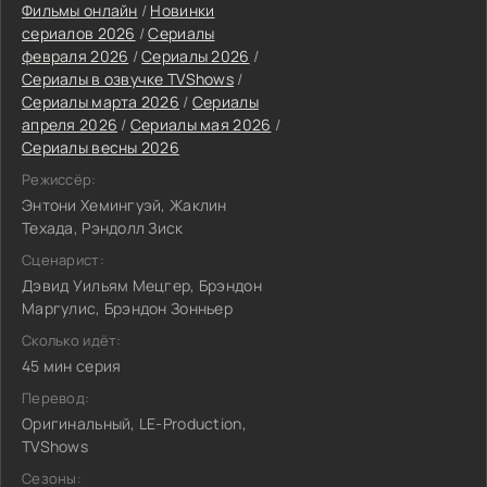
Фильмы онлайн
/
Новинки
сериалов 2026
/
Сериалы
февраля 2026
/
Сериалы 2026
/
Сериалы в озвучке TVShows
/
Сериалы марта 2026
/
Сериалы
апреля 2026
/
Сериалы мая 2026
/
Сериалы весны 2026
Режиссёр:
Энтони Хемингуэй, Жаклин
Техада, Рэндолл Зиск
Сценарист:
Дэвид Уильям Мецгер, Брэндон
Маргулис, Брэндон Зонньер
Сколько идёт:
45 мин серия
Перевод:
Оригинальный, LE-Production,
TVShows
Сезоны: