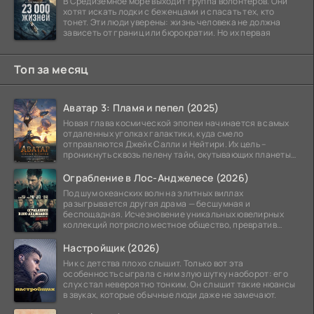
В Средиземное море выходит группа волонтёров. Они
хотят искать лодки с беженцами и спасать тех, кто
тонет. Эти люди уверены: жизнь человека не должна
зависеть от границ или бюрократии. Но их первая
Топ за месяц
Аватар 3: Пламя и пепел (2025)
Новая глава космической эпопеи начинается в самых
отдаленных уголках галактики, куда смело
отправляются Джейк Салли и Нейтири. Их цель –
проникнуть сквозь пелену тайн, окутывающих планеты
системы
Ограбление в Лос-Анджелесе (2026)
Под шум океанских волн на элитных виллах
разыгрывается другая драма — бесшумная и
беспощадная. Исчезновение уникальных ювелирных
коллекций потрясло местное общество, превратив
побережье из курорта в
Настройщик (2026)
Ник с детства плохо слышит. Только вот эта
особенность сыграла с ним злую шутку наоборот: его
слух стал невероятно тонким. Он слышит такие нюансы
в звуках, которые обычные люди даже не замечают.