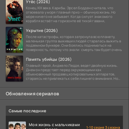
Утёс (2026)
Конец XIX века. Карибы. Эрсел Бодден считала, что
отвоевала у моря главный приз — обычную жизнь. Но
море ничего не забывает. Когда силуэт знакомого
корабля встаёт на горизонте её тихой гавани,
Укрытие (2026)
После катастрофы, которая затронула всю планету,
маленькая группа выживших людей старалась выжить в
подземном бункере. Они боялись подниматься на
поверхность, потому что знали: смерть там будет очень
Память убийцы (2026)
Главный герой, Анджело Ледде, ведет двойную жизнь.
Днем он предстает перед окружающими как
обыкновенный продавец копировальных аппаратов,
стараясь не привлекать к себе лишнего внимания. Но
когда
Обновления сериалов
Самые последние
Моя жизнь с мальчиками
1-10 серия 3 сезона