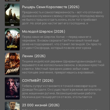
Рыцарь Семи Королевств (2026)
Преданность и самоотверженность – вот что отличало
Дункана в служении своему господину. Молодому воину
не было страшно отдать жизнь, если того требовал
долг. Но злой рок настигает его господина, и
Молодой Шерлок (2026)
Перед нами не Шерлок Холмс — перед нами его
черновик. В новом сериале Гая Ричи юный гений ещё
даже не подозревает, что станет легендой. Он просто
студент Оксфорда, который по воле злого рока
Ленин (2026)
Тишина индийской деревни Шрирампурам каждый год
взрывается не колокольным звоном, а звуками яростной
схватки. Местный праздник давно забыл свое
настоящее значение, превратившись в кровавый
ритуал.
СОУЛМ8ЙТ (2026)
Гибель супруги становится точкой невозврата для
Дэвида Рисдаля. Он существует в режиме автопилота:
дом, машинная рутина, безэмоциональная работа.
Мужчина дистанцируется от всех, кто пытается
23 000 жизней (2026)