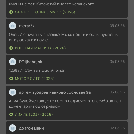
Фильм не тот. Китайский вместо испанского.
ОНА ЕСТ ТОЛЬКО МЯСО (2026)
merar3k
05.08.26
Олег, А откуда ты знаешь? Может быть и есть, думаешь
они доехали к нам с
ВОЕННАЯ МАШИНА (2026)
POijhchdjsk
04.08.26
123987, Сам ты немой/немая.
МОТОР СИТИ (2026)
артем зубарев иваново сосновая 9а
03.08.26
Алия Сулейменова, это верно подмечено. спасибо за ваш
коментарий под сериалом
ЛИХИЕ (2024-2025)
драгон мани
02.08.26