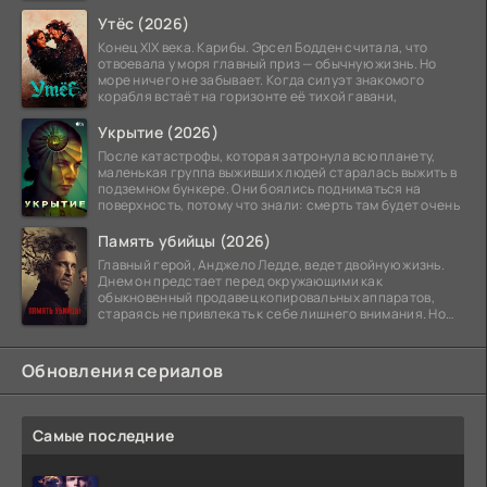
побережье из курорта в
Утёс (2026)
Конец XIX века. Карибы. Эрсел Бодден считала, что
отвоевала у моря главный приз — обычную жизнь. Но
море ничего не забывает. Когда силуэт знакомого
корабля встаёт на горизонте её тихой гавани,
Укрытие (2026)
После катастрофы, которая затронула всю планету,
маленькая группа выживших людей старалась выжить в
подземном бункере. Они боялись подниматься на
поверхность, потому что знали: смерть там будет очень
Память убийцы (2026)
Главный герой, Анджело Ледде, ведет двойную жизнь.
Днем он предстает перед окружающими как
обыкновенный продавец копировальных аппаратов,
стараясь не привлекать к себе лишнего внимания. Но
когда
Обновления сериалов
Самые последние