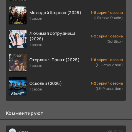
Молодой Шерлок (2026)
1-8 серия 1 сезона
(HDrezka Studio)
1 сезон
Любимая сотрудница
1-2 серия 1 сезона
(2026)
(SoftBox)
1 сезон
Стерлинг-Поинт (2026)
1-8 серия 1 сезона
(LE-Production)
1 сезон
Осколки (2026)
1-2 серия 1 сезона
(LE-Production)
1 сезон
Комментируют
Стас
05.08.26