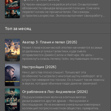
Гу Чаоян находится на рейсе в Китай. Он выполняет
обязанности офицера воздушной полиции. Сначала
перелет ничем не примечателен. Пассажиры
устроились в креслах. Экипаж выполняет свою работу.
Лайнер
Топ за месяц
Аватар 3: Пламя и пепел (2025)
Новая глава космической эпопеи начинается в самых
отдаленных уголках галактики, куда смело
отправляются Джейк Салли и Нейтири. Их цель –
проникнуть сквозь пелену тайн, окутывающих планеты
системы
Настройщик (2026)
Ник с детства плохо слышит. Только вот эта
особенность сыграла с ним злую шутку наоборот: его
слух стал невероятно тонким. Он слышит такие нюансы
в звуках, которые обычные люди даже не замечают.
Ограбление в Лос-Анджелесе (2026)
Под шум океанских волн на элитных виллах
разыгрывается другая драма — бесшумная и
беспощадная. Исчезновение уникальных ювелирных
коллекций потрясло местное общество, превратив