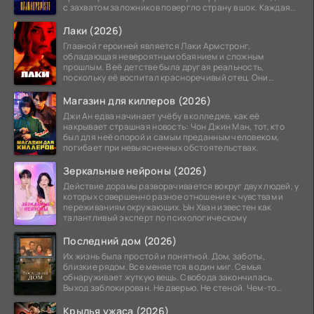
с захватом заложников повергло страну в шок. Каждая
минута той
Лаки (2026)
Главной героиней является Лаки Армстронг,
обладающая невероятным обаянием и сложным
прошлым. В её детстве была другая реальность,
поскольку её воспитал красноречивый отец. Они
постоянно перемещались,
Магазин для киллеров (2026)
Джи Ан едва начинает учёбу в колледже, как её
накрывает страшная новость: Чон Джин Ман, тот, кто
был для неё опорой и самым преданным человеком,
погибает при невыясненных обстоятельствах.
Зеркальные нейроны (2026)
Действие дорамы разворачивается вокруг двух людей, у
которых совершенно разное отношение к чувствам и
переживаниям окружающих. Ын Хван известен как
талантливый эксперт по психологическому
Последний дом (2026)
Их жизнь была простой и понятной. Дом, заботы,
близкие рядом. Все меняется в один миг. Семья
обнаруживает жуткую вещь. Свобода закончилась.
Выход заблокирован. Не дверью. Не стеной. Чем-то
невидимым.
Крылья ужаса (2026)