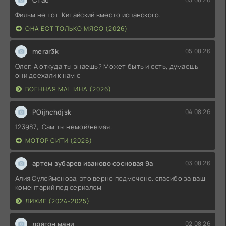
Фильм не тот. Китайский вместо испанского.
ОНА ЕСТ ТОЛЬКО МЯСО (2026)
merar3k
05.08.26
Олег, А откуда ты знаешь? Может быть и есть, думаешь
они доехали к нам с
ВОЕННАЯ МАШИНА (2026)
POijhchdjsk
04.08.26
123987, Сам ты немой/немая.
МОТОР СИТИ (2026)
артем зубарев иваново сосновая 9а
03.08.26
Алия Сулейменова, это верно подмечено. спасибо за ваш
коментарий под сериалом
ЛИХИЕ (2024-2025)
драгон мани
02.08.26