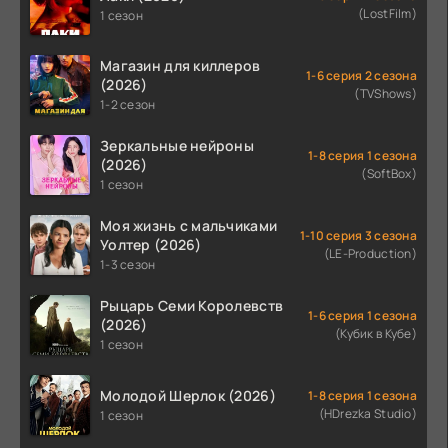
(LostFilm)
1 сезон
Магазин для киллеров
1-6 серия 2 сезона
(2026)
(TVShows)
1-2 сезон
Зеркальные нейроны
1-8 серия 1 сезона
(2026)
(SoftBox)
1 сезон
Моя жизнь с мальчиками
1-10 серия 3 сезона
Уолтер (2026)
(LE-Production)
1-3 сезон
Рыцарь Семи Королевств
1-6 серия 1 сезона
(2026)
(Кубик в Кубе)
1 сезон
Молодой Шерлок (2026)
1-8 серия 1 сезона
(HDrezka Studio)
1 сезон