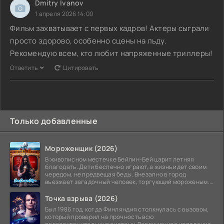
Dmitry Ivanov
1 апреля 2026 14:00
Фильм захватывает с первых кадров! Актеры сыграли
просто здорово, особенно сцены на льду.
Рекомендую всем, кто любит напряженные триллеры!
Ответить
Цитировать
Только добавленные
Мороженщик (2026)
В живописном местечке Бейлин-Бей царит летняя
благодать. Дети беспечно играют, а жизнь идет своим
чередом, не предвещая беды. Внезапно в город
въезжает загадочный человек, торгующий мороженым.
Его
Точка взрыва (2026)
Был 1986 год, когда Финляндия столкнулась с вызовом,
который проверил на прочность всю