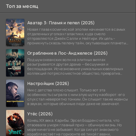
Топ за месяц
Аватар 3: Пламя и пепел (2025)
Новая глава космической эпопеи начинается в самых
отдаленных уголках галактики, куда смело
отправляются Джейк Салли и Нейтири. Их цель –
проникнуть сквозь пелену тайн, окутывающих планеты
системы
Ограбление в Лос-Анджелесе (2026)
Под шум океанских волн на элитных виллах
разыгрывается другая драма — бесшумная и
беспощадная. Исчезновение уникальных ювелирных
коллекций потрясло местное общество, превратив
побережье из курорта в
Настройщик (2026)
Ник с детства плохо слышит. Только вот эта
особенность сыграла с ним злую шутку наоборот: его
слух стал невероятно тонким. Он слышит такие нюансы
в звуках, которые обычные люди даже не замечают.
Утёс (2026)
Конец XIX века. Карибы. Эрсел Бодден считала, что
отвоевала у моря главный приз — обычную жизнь. Но
море ничего не забывает. Когда силуэт знакомого
корабля встаёт на горизонте её тихой гавани,