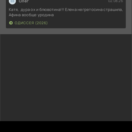
Олег
02.08.26
Катя, дура ох и блювотина!!! Елена негретосина страшила,
Афина вообще уродина
ОДИССЕЯ (2026)