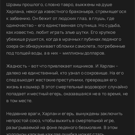
Шрамы прошлого, словно тавро, выжжены на душе
Харлана, некогда известного браконьера, стремящегося
к забвению. Он бежит от людских глаз, в глушь, где
одиночество – его единственная спутница. Но судьба,
как известно, любит играть злые шутки. Его хрупкое
убежище рушится, когда в мрачных глубинах ледяного
озера он обнаруживает обломки самолета, погребенные
под толщей воды, а в них – миллионы долларов.
Жадность – вот что привлекает хищников. И Харлан –
далеко не единственный, кто узнал о сокровище. На его
след выходят жестокие преступники, превращая его
жизнь в кошмар. В этот смертельный водоворот случайно
попадает и местный егерь, оказавшаяся не в то время, не
в том месте.
Недавние враги, Харлан и егерь, вынуждены заключить
непростой союз, чтобы выжить в смертельной игре,
разыгрываемой на фоне ледяного безмолвия. В этом
холодном капкане каждая ошибка может стать