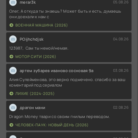
merar3k
05.08.26
Олег, А откуда ты знаешь? Может быть и есть, думаешь
они доехали к нам с
ВОЕННАЯ МАШИНА (2026)
POijhchdjsk
04.08.26
123987, Сам ты немой/немая.
МОТОР СИТИ (2026)
артем зубарев иваново сосновая 9а
03.08.26
Алия Сулейменова, это верно подмечено. спасибо за ваш
коментарий под сериалом
ЛИХИЕ (2024-2025)
драгон мани
02.08.26
Dragon Money твари со своим гнилым переводом.
ЧЕЛОВЕК-ПАУК: НОВЫЙ ДЕНЬ (2026)