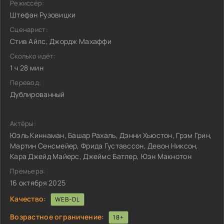
Режиссёр:
Штефан Рузовицки
Сценарист:
Стив Айлс, Джордж Махаффи
Сколько идёт:
1 ч 28 мин
Перевод:
Дублированный
Актёры:
Юэль Киннаман, Башар Рахаль, Дэнни Хьюстон, Грэм Грин,
Мартин Сенсмейер, Фрида Густавссон, Девон Никсон,
Кара Джейд Майерс, Джеймс Батлер, Юэн Макнотон
Премьера:
16 октября 2025
Качество:
WEB-DL
Возрастное ограничение:
18+