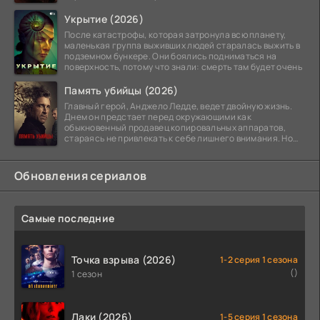
Укрытие (2026)
После катастрофы, которая затронула всю планету,
маленькая группа выживших людей старалась выжить в
подземном бункере. Они боялись подниматься на
поверхность, потому что знали: смерть там будет очень
Память убийцы (2026)
Главный герой, Анджело Ледде, ведет двойную жизнь.
Днем он предстает перед окружающими как
обыкновенный продавец копировальных аппаратов,
стараясь не привлекать к себе лишнего внимания. Но
когда
Обновления сериалов
Самые последние
Точка взрыва (2026)
1-2 серия 1 сезона
()
1 сезон
Лаки (2026)
1-5 серия 1 сезона