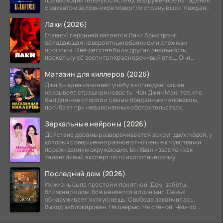
правоохранительную систему. Вооруженное нападение
с захватом заложников повергло страну в шок. Каждая
минута той
Лаки (2026)
Главной героиней является Лаки Армстронг,
обладающая невероятным обаянием и сложным
прошлым. В её детстве была другая реальность,
поскольку её воспитал красноречивый отец. Они
постоянно перемещались,
Магазин для киллеров (2026)
Джи Ан едва начинает учёбу в колледже, как её
накрывает страшная новость: Чон Джин Ман, тот, кто
был для неё опорой и самым преданным человеком,
погибает при невыясненных обстоятельствах.
Зеркальные нейроны (2026)
Действие дорамы разворачивается вокруг двух людей, у
которых совершенно разное отношение к чувствам и
переживаниям окружающих. Ын Хван известен как
талантливый эксперт по психологическому
Последний дом (2026)
Их жизнь была простой и понятной. Дом, заботы,
близкие рядом. Все меняется в один миг. Семья
обнаруживает жуткую вещь. Свобода закончилась.
Выход заблокирован. Не дверью. Не стеной. Чем-то
невидимым.