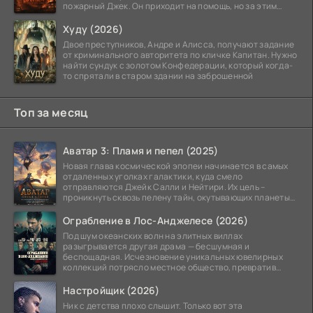
пожарный Джек. Он приходит на помощь, но за этим
стоит его
Худу (2026)
Двое преступников, Андре и Алисса, получают задание
от криминального авторитета по кличке Капитан. Нужно
найти сундук с золотом Конфедерации, который когда-
то спрятали в старом здании на заброшенной
Топ за месяц
Аватар 3: Пламя и пепел (2025)
Новая глава космической эпопеи начинается в самых
отдаленных уголках галактики, куда смело
отправляются Джейк Салли и Нейтири. Их цель –
проникнуть сквозь пелену тайн, окутывающих планеты
системы
Ограбление в Лос-Анджелесе (2026)
Под шум океанских волн на элитных виллах
разыгрывается другая драма — бесшумная и
беспощадная. Исчезновение уникальных ювелирных
коллекций потрясло местное общество, превратив
побережье из курорта в
Настройщик (2026)
Ник с детства плохо слышит. Только вот эта