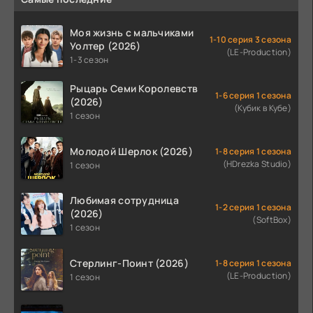
Моя жизнь с мальчиками
1-10 серия 3 сезона
Уолтер (2026)
(LE-Production)
1-3 сезон
Рыцарь Семи Королевств
1-6 серия 1 сезона
(2026)
(Кубик в Кубе)
1 сезон
Молодой Шерлок (2026)
1-8 серия 1 сезона
(HDrezka Studio)
1 сезон
Любимая сотрудница
1-2 серия 1 сезона
(2026)
(SoftBox)
1 сезон
Стерлинг-Поинт (2026)
1-8 серия 1 сезона
(LE-Production)
1 сезон