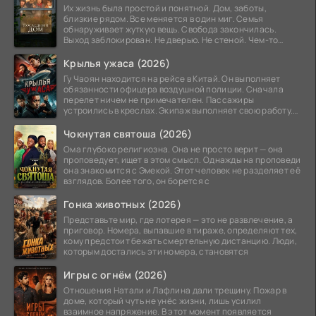
Их жизнь была простой и понятной. Дом, заботы,
близкие рядом. Все меняется в один миг. Семья
обнаруживает жуткую вещь. Свобода закончилась.
Выход заблокирован. Не дверью. Не стеной. Чем-то
невидимым.
Крылья ужаса (2026)
Гу Чаоян находится на рейсе в Китай. Он выполняет
обязанности офицера воздушной полиции. Сначала
перелет ничем не примечателен. Пассажиры
устроились в креслах. Экипаж выполняет свою работу.
Лайнер
Чокнутая святоша (2026)
Ома глубоко религиозна. Она не просто верит — она
проповедует, ищет в этом смысл. Однажды на проповеди
она знакомится с Эмекой. Этот человек не разделяет её
взглядов. Более того, он борется с
Гонка животных (2026)
Представьте мир, где лотерея — это не развлечение, а
приговор. Номера, выпавшие в тираже, определяют тех,
кому предстоит бежать смертельную дистанцию. Люди,
которым достались эти номера, становятся
Игры с огнём (2026)
Отношения Натали и Лафлина дали трещину. Пожар в
доме, который чуть не унёс жизни, лишь усилил
взаимное напряжение. В этот момент появляется