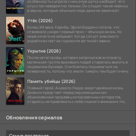
особенность сыграла с ним злую шутку наоборот: его
слух стал невероятно тонким. Он слышит такие нюансы
в звуках, которые обычные люди даже не замечают.
Утёс (2026)
Конец XIX века. Карибы. Эрсел Бодден считала, что
отвоевала у моря главный приз — обычную жизнь. Но
море ничего не забывает. Когда силуэт знакомого
корабля встаёт на горизонте её тихой гавани,
Укрытие (2026)
После катастрофы, которая затронула всю планету,
маленькая группа выживших людей старалась выжить в
подземном бункере. Они боялись подниматься на
поверхность, потому что знали: смерть там будет очень
Память убийцы (2026)
Главный герой, Анджело Ледде, ведет двойную жизнь.
Днем он предстает перед окружающими как
обыкновенный продавец копировальных аппаратов,
стараясь не привлекать к себе лишнего внимания. Но
когда
Обновления сериалов
Самые последние