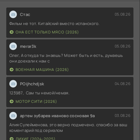
Стас
05.08.26
Фильм не тот. Китайский вместо испанского.
ОНА ЕСТ ТОЛЬКО МЯСО (2026)
merar3k
05.08.26
Олег, А откуда ты знаешь? Может быть и есть, думаешь
они доехали к нам с
ВОЕННАЯ МАШИНА (2026)
POijhchdjsk
04.08.26
123987, Сам ты немой/немая.
МОТОР СИТИ (2026)
артем зубарев иваново сосновая 9а
03.08.26
Алия Сулейменова, это верно подмечено. спасибо за ваш
коментарий под сериалом
ЛИХИЕ (2024-2025)