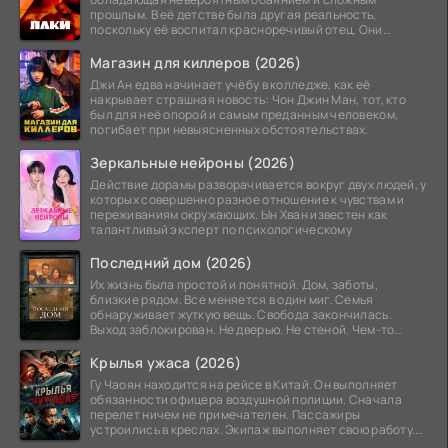
прошлым. В её детстве была другая реальность,
поскольку её воспитал красноречивый отец. Они
постоянно перемещались,
Магазин для киллеров (2026)
Джи Ан едва начинает учёбу в колледже, как её
накрывает страшная новость: Чон Джин Ман, тот, кто
был для неё опорой и самым преданным человеком,
погибает при невыясненных обстоятельствах.
Зеркальные нейроны (2026)
Действие дорамы разворачивается вокруг двух людей, у
которых совершенно разное отношение к чувствам и
переживаниям окружающих. Ын Хван известен как
талантливый эксперт по психологическому
Последний дом (2026)
Их жизнь была простой и понятной. Дом, заботы,
близкие рядом. Все меняется в один миг. Семья
обнаруживает жуткую вещь. Свобода закончилась.
Выход заблокирован. Не дверью. Не стеной. Чем-то
невидимым.
Крылья ужаса (2026)
Гу Чаоян находится на рейсе в Китай. Он выполняет
обязанности офицера воздушной полиции. Сначала
перелет ничем не примечателен. Пассажиры
устроились в креслах. Экипаж выполняет свою работу.
Лайнер