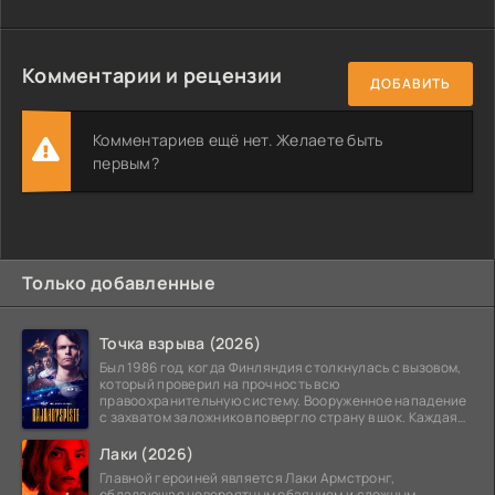
Комментарии и рецензии
ДОБАВИТЬ
Комментариев ещё нет. Желаете быть
первым?
Только добавленные
Точка взрыва (2026)
Был 1986 год, когда Финляндия столкнулась с вызовом,
который проверил на прочность всю
правоохранительную систему. Вооруженное нападение
с захватом заложников повергло страну в шок. Каждая
минута той
Лаки (2026)
Главной героиней является Лаки Армстронг,
обладающая невероятным обаянием и сложным