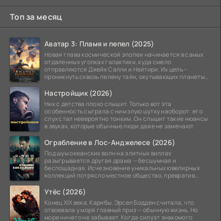
Топ за месяц
Аватар 3: Пламя и пепел (2025)
Новая глава космической эпопеи начинается в самых
отдаленных уголках галактики, куда смело
отправляются Джейк Салли и Нейтири. Их цель –
проникнуть сквозь пелену тайн, окутывающих планеты
системы
Настройщик (2026)
Ник с детства плохо слышит. Только вот эта
особенность сыграла с ним злую шутку наоборот: его
слух стал невероятно тонким. Он слышит такие нюансы
в звуках, которые обычные люди даже не замечают.
Ограбление в Лос-Анджелесе (2026)
Под шум океанских волн на элитных виллах
разыгрывается другая драма — бесшумная и
беспощадная. Исчезновение уникальных ювелирных
коллекций потрясло местное общество, превратив
побережье из курорта в
Утёс (2026)
Конец XIX века. Карибы. Эрсел Бодден считала, что
отвоевала у моря главный приз — обычную жизнь. Но
море ничего не забывает. Когда силуэт знакомого