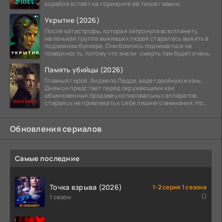
корабля встаёт на горизонте её тихой гавани,
Укрытие (2026)
После катастрофы, которая затронула всю планету,
маленькая группа выживших людей старалась выжить в
подземном бункере. Они боялись подниматься на
поверхность, потому что знали: смерть там будет очень
Память убийцы (2026)
Главный герой, Анджело Ледде, ведет двойную жизнь.
Днем он предстает перед окружающими как
обыкновенный продавец копировальных аппаратов,
стараясь не привлекать к себе лишнего внимания. Но
когда
Обновления сериалов
Самые последние
Точка взрыва (2026)
1-2 серия 1 сезона
()
1 сезон