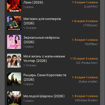
Лаки (2026)
1-5 серия 1 сезона
(LostFilm)
1 сезон
Магазин для киллеров
1-6 серия 2 сезона
(2026)
(TVShows)
1-2 сезон
Зеркальные нейроны
1-8 серия 1 сезона
(2026)
(SoftBox)
1 сезон
Моя жизнь с мальчиками
1-10 серия 3 сезона
Уолтер (2026)
(LE-Production)
1-3 сезон
Рыцарь Семи Королевств
1-6 серия 1 сезона
(2026)
(Кубик в Кубе)
1 сезон
Молодой Шерлок (2026)
1-8 серия 1 сезона
(HDrezka Studio)
1 сезон