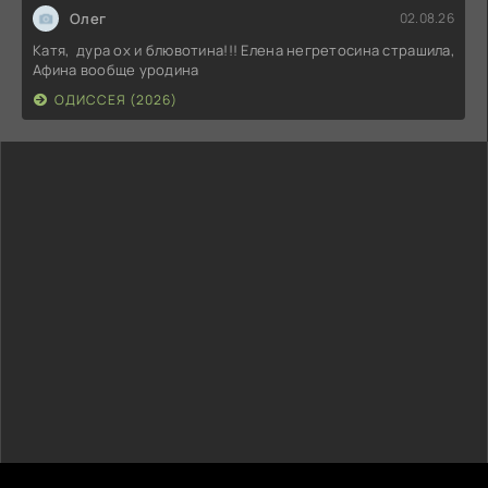
Олег
02.08.26
Катя, дура ох и блювотина!!! Елена негретосина страшила,
Афина вообще уродина
ОДИССЕЯ (2026)