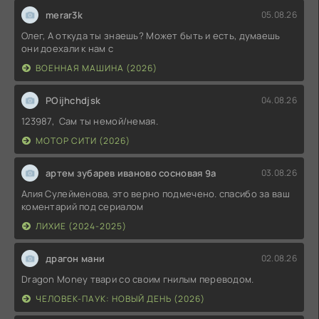
merar3k
05.08.26
Олег, А откуда ты знаешь? Может быть и есть, думаешь
они доехали к нам с
ВОЕННАЯ МАШИНА (2026)
POijhchdjsk
04.08.26
123987, Сам ты немой/немая.
МОТОР СИТИ (2026)
артем зубарев иваново сосновая 9а
03.08.26
Алия Сулейменова, это верно подмечено. спасибо за ваш
коментарий под сериалом
ЛИХИЕ (2024-2025)
драгон мани
02.08.26
Dragon Money твари со своим гнилым переводом.
ЧЕЛОВЕК-ПАУК: НОВЫЙ ДЕНЬ (2026)