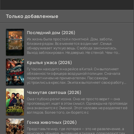
Только добавленные
Последний дом (2026)
Их жизнь была простой и понятной. Дом, заботы,
близкие рядом. Все меняется в один миг. Семья
обнаруживает жуткую вещь. Свобода закончилась.
Выход заблокирован. Не дверью. Не стеной. Чем-то
невидимым.
Крылья ужаса (2026)
Гу Чаоян находится на рейсе в Китай. Он выполняет
обязанности офицера воздушной полиции. Сначала
перелет ничем не примечателен. Пассажиры
устроились в креслах. Экипаж выполняет свою работу.
Лайнер
Чокнутая святоша (2026)
Ома глубоко религиозна. Она не просто верит — она
проповедует, ищет в этом смысл. Однажды на проповеди
она знакомится с Эмекой. Этот человек не разделяет её
взглядов. Более того, он борется с
Гонка животных (2026)
Представьте мир, где лотерея — это не развлечение, а
приговор. Номера, выпавшие в тираже, определяют тех,