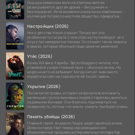
Под шум океанских волн на элитных виллах
разыгрывается другая драма — бесшумная и
беспощадная. Исчезновение уникальных ювелирных
коллекций потрясло местное общество, превратив
побережье из курорта в
Настройщик (2026)
Ник с детства плохо слышит. Только вот эта
особенность сыграла с ним злую шутку наоборот: его
слух стал невероятно тонким. Он слышит такие нюансы
в звуках, которые обычные люди даже не замечают.
Утёс (2026)
Конец XIX века. Карибы. Эрсел Бодден считала, что
отвоевала у моря главный приз — обычную жизнь. Но
море ничего не забывает. Когда силуэт знакомого
корабля встаёт на горизонте её тихой гавани,
Укрытие (2026)
После катастрофы, которая затронула всю планету,
маленькая группа выживших людей старалась выжить в
подземном бункере. Они боялись подниматься на
поверхность, потому что знали: смерть там будет очень
Память убийцы (2026)
Главный герой, Анджело Ледде, ведет двойную жизнь.
Днем он предстает перед окружающими как
обыкновенный продавец копировальных аппаратов,