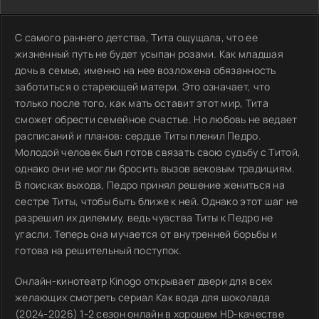
С самого раннего детства, Тита ощущала, что ее
жизненный путь не будет усыпан розами. Как младшая
дочь в семье, именно на нее возложена обязанность
заботиться о стареющей матери. Это означает, что
только после того, как мать оставит этот мир, Тита
сможет обрести семейное счастье. Но любовь не ведает
расписаний и планов: сердце Титы пленил Педро.
Молодой человек был готов связать свою судьбу с Титой,
однако они не могли бросить вызов вековым традициям.
В поисках выхода, Педро принял решение жениться на
сестре Титы, чтобы быть ближе к ней. Однако этот шаг не
разрешил их дилемму, ведь чувства Титы к Педро не
угасли. Теперь она мучается от внутренней борьбы и
готова на решительный поступок.
Онлайн-кинотеатр Kinogo открывает двери для всех
желающих смотреть сериал Как вода для шоколада
(2024-2026) 1-2 сезон онлайн в хорошем HD-качестве