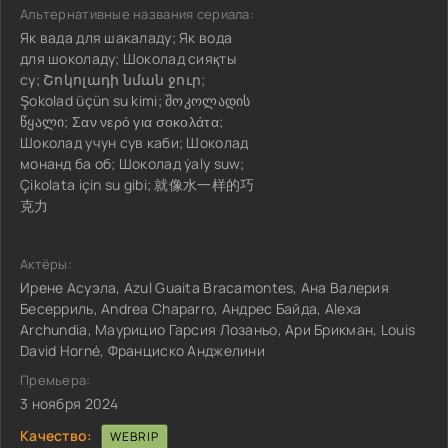
Альтернативные названия сериала:
Як вада для шакаладу; Як вода
для шоколаду; Шоколад сияқты
су; Շոկոլադի նման ջուր;
Şokolad üçün su kimi; შოკოლადის
წყალი; Σαν νερό για σοκολάτα;
Шоколад учун сув каби; Шоколад
монанд ба об; Шоколад ýaly suw;
Çikolata için su gibi; 就像水一样的巧
克力
Актёры:
Ирене Асуэла, Azul Guaita Bracamontes, Ана Валерия
Бесерриль, Andrea Chaparro, Андрес Байда, Alexa
Archundia, Маурицио Гарсия Лозаньо, Ари Брикман, Louis
David Horné, Франциско Анджелини
Премьера:
3 ноября 2024
Качество:
WEBRIP