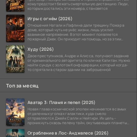
кому предстоит бежать смертельную дистанцию. Люди,
которым достались эти номера, становятся
Игры с огнём (2026)
Отношения Натали и Лафлина дали трещину. Пожар в
доме, который чуть не унёс жизни, лишь усилил
взаимное напряжение. В этот момент появляется
пожарный Джек. Он приходит на помощь, но за этим
стоит его
Худу (2026)
Двое преступников, Андре и Алисса, получают задание
от криминального авторитета по кличке Капитан. Нужно
найти сундук с золотом Конфедерации, который когда-
то спрятали в старом здании на заброшенной
Топ за месяц
Аватар 3: Пламя и пепел (2025)
Новая глава космической эпопеи начинается в самых
отдаленных уголках галактики, куда смело
отправляются Джейк Салли и Нейтири. Их цель –
проникнуть сквозь пелену тайн, окутывающих планеты
системы
Ограбление в Лос-Анджелесе (2026)