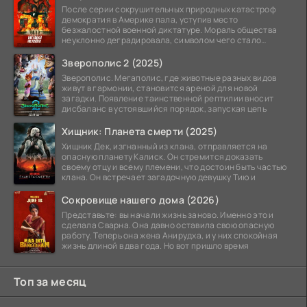
После серии сокрушительных природных катастроф
демократия в Америке пала, уступив место
безжалостной военной диктатуре. Мораль общества
неуклонно деградировала, символом чего стало
чудовищное шоу
Зверополис 2 (2025)
Зверополис. Мегаполис, где животные разных видов
живут в гармонии, становится ареной для новой
загадки. Появление таинственной рептилии вносит
дисбаланс в устоявшийся порядок, запуская цепь
Хищник: Планета смерти (2025)
Хищник Дек, изгнанный из клана, отправляется на
опасную планету Калиск. Он стремится доказать
своему отцу и всему племени, что достоин быть частью
клана. Он встречает загадочную девушку Тию и
Сокровище нашего дома (2026)
Представьте: вы начали жизнь заново. Именно это и
сделала Сварна. Она давно оставила свою опасную
работу. Теперь она жена Анирудха, и у них спокойная
жизнь длиной в два года. Но вот пришло время
Топ за месяц