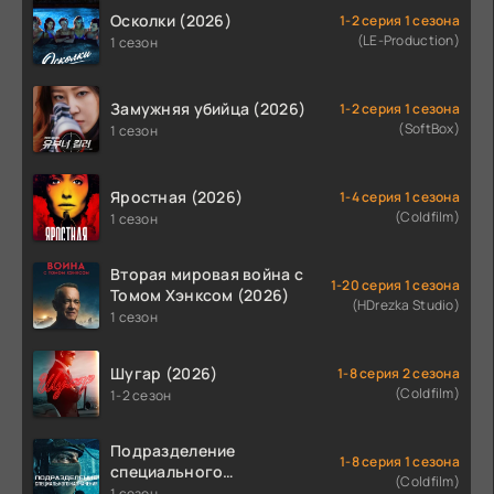
Осколки (2026)
1-2 серия 1 сезона
(LE-Production)
1 сезон
Замужняя убийца (2026)
1-2 серия 1 сезона
(SoftBox)
1 сезон
Яростная (2026)
1-4 серия 1 сезона
(Coldfilm)
1 сезон
Вторая мировая война с
1-20 серия 1 сезона
Томом Хэнксом (2026)
(HDrezka Studio)
1 сезон
Шугар (2026)
1-8 серия 2 сезона
(Coldfilm)
1-2 сезон
Подразделение
1-8 серия 1 сезона
специального
(Coldfilm)
назначения (2026)
1 сезон