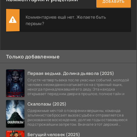
ДОБАВИТЬ
Комментариев ещё нет. Желаете быть
первым?
Только добавленные
Первая ведьма. Долина дьявола (2025)
Спустя четверть века после ужасных событий, молодой
человек неожиданно натыкается на странный ящик,
некогда принадлежавший его деду. Эта находка
открывает перед ним двери в прошлое, полное тайн и
Скалолазы (2025)
Одержимые мечтой о покорении вершины, команда
альпинистов бросает вызов судьбе и отправляется в
рискованное восхождение, долгие годы остававшееся
под строжайшим запретом. Вначале этот дерзкий
проект
Бегущий человек (2025)