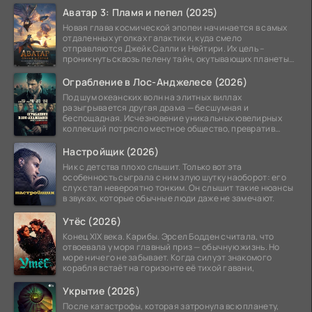
Аватар 3: Пламя и пепел (2025)
Новая глава космической эпопеи начинается в самых
отдаленных уголках галактики, куда смело
отправляются Джейк Салли и Нейтири. Их цель –
проникнуть сквозь пелену тайн, окутывающих планеты
системы
Ограбление в Лос-Анджелесе (2026)
Под шум океанских волн на элитных виллах
разыгрывается другая драма — бесшумная и
беспощадная. Исчезновение уникальных ювелирных
коллекций потрясло местное общество, превратив
побережье из курорта в
Настройщик (2026)
Ник с детства плохо слышит. Только вот эта
особенность сыграла с ним злую шутку наоборот: его
слух стал невероятно тонким. Он слышит такие нюансы
в звуках, которые обычные люди даже не замечают.
Утёс (2026)
Конец XIX века. Карибы. Эрсел Бодден считала, что
отвоевала у моря главный приз — обычную жизнь. Но
море ничего не забывает. Когда силуэт знакомого
корабля встаёт на горизонте её тихой гавани,
Укрытие (2026)
После катастрофы, которая затронула всю планету,