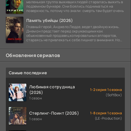
маленькая группа выживших людей старалась выжить в
подземном бункере. Они боялись подниматься на
поверхность, потому что знали: смерть там будет очень
Память убийцы (2026)
Главный герой, Анджело Ледде, ведет двойную жизнь.
Днем он предстает перед окружающими как
обыкновенный продавец копировальных аппаратов,
стараясь не привлекать к себе лишнего внимания. Но
когда
Обновления сериалов
Самые последние
Любимая сотрудница
1-2 серия 1 сезона
(2026)
(SoftBox)
1 сезон
Стерлинг-Поинт (2026)
1-8 серия 1 сезона
(LE-Production)
1 сезон