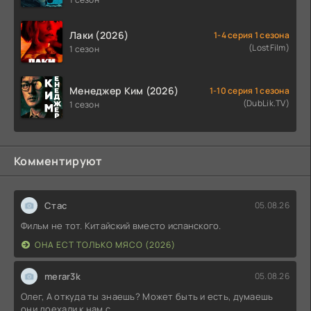
Лаки (2026)
1-4 серия 1 сезона
(LostFilm)
1 сезон
Менеджер Ким (2026)
1-10 серия 1 сезона
(DubLik.TV)
1 сезон
Комментируют
Стас
05.08.26
Фильм не тот. Китайский вместо испанского.
ОНА ЕСТ ТОЛЬКО МЯСО (2026)
merar3k
05.08.26
Олег, А откуда ты знаешь? Может быть и есть, думаешь
они доехали к нам с