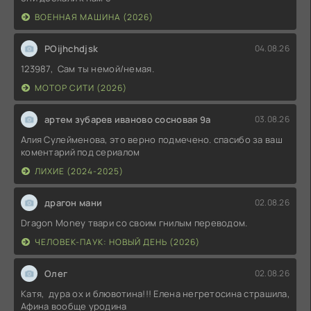
ВОЕННАЯ МАШИНА (2026)
POijhchdjsk
04.08.26
123987, Сам ты немой/немая.
МОТОР СИТИ (2026)
артем зубарев иваново сосновая 9а
03.08.26
Алия Сулейменова, это верно подмечено. спасибо за ваш
коментарий под сериалом
ЛИХИЕ (2024-2025)
драгон мани
02.08.26
Dragon Money твари со своим гнилым переводом.
ЧЕЛОВЕК-ПАУК: НОВЫЙ ДЕНЬ (2026)
Олег
02.08.26
Катя, дура ох и блювотина!!! Елена негретосина страшила,
Афина вообще уродина